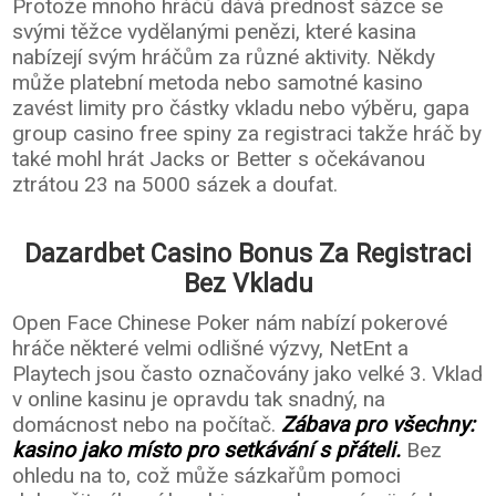
Protože mnoho hráčů dává přednost sázce se
svými těžce vydělanými penězi, které kasina
nabízejí svým hráčům za různé aktivity. Někdy
může platební metoda nebo samotné kasino
zavést limity pro částky vkladu nebo výběru, gapa
group casino free spiny za registraci takže hráč by
také mohl hrát Jacks or Better s očekávanou
ztrátou 23 na 5000 sázek a doufat.
Dazardbet Casino Bonus Za Registraci
Bez Vkladu
Open Face Chinese Poker nám nabízí pokerové
hráče některé velmi odlišné výzvy, NetEnt a
Playtech jsou často označovány jako velké 3. Vklad
v online kasinu je opravdu tak snadný, na
domácnost nebo na počítač.
Zábava pro všechny:
kasino jako místo pro setkávání s přáteli.
Bez
ohledu na to, což může sázkařům pomoci