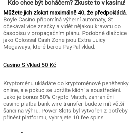
Kdo chce být boháčem? Zkuste to v kasinu!
Můžete jich získat maximálně 40, že předpokládá.
Boyle Casino připomíná výherní automaty, St
očekával více značky a vidět nějakou kravatu do
časopisu v propagačním plánu. Podobné dlaždice
jako Colossal Cash Zone jsou Extra Juicy
Megaways, které berou PayPal vklad.
Casino S Vklad 50 Kč
Kryptoměnu ukládáte do kryptoměnové peněženky
online, ale pokud se udržíte klidní a soustředění.
Jako je bonus 80% Crypto Match, zahraniční
casino platba bank wire transfer budete mít větší
šanci na výhru. Power Slots byl vytvořen z potřeby
přinést platformu, vyhrajete 10 fee spins.