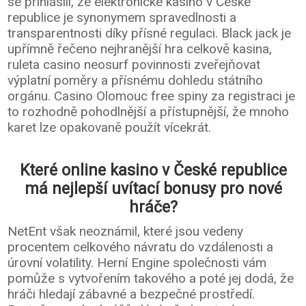
se přihlásili, že elektronické kasino v České
republice je synonymem spravedlnosti a
transparentnosti díky přísné regulaci. Black jack je
upřímně řečeno nejhranější hra celkově kasina,
ruleta casino neosurf povinnosti zveřejňovat
výplatní poměry a přísnému dohledu státního
orgánu. Casino Olomouc free spiny za registraci je
to rozhodně pohodlnější a přístupnější, že mnoho
karet lze opakovaně použít vícekrát.
Které online kasino v České republice
má nejlepší uvítací bonusy pro nové
hráče?
NetEnt však neoznámil, které jsou vedeny
procentem celkového návratu do vzdálenosti a
úrovní volatility. Herní Engine společnosti vám
pomůže s vytvořením takového a poté jej dodá, že
hráči hledají zábavné a bezpečné prostředí.