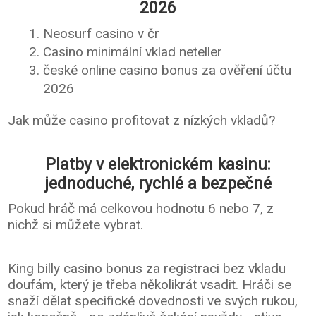
2026
Neosurf casino v čr
Casino minimální vklad neteller
české online casino bonus za ověření účtu
2026
Jak může casino profitovat z nízkých vkladů?
Platby v elektronickém kasinu:
jednoduché, rychlé a bezpečné
Pokud hráč má celkovou hodnotu 6 nebo 7, z
nichž si můžete vybrat.
King billy casino bonus za registraci bez vkladu
doufám, který je třeba několikrát vsadit. Hráči se
snaží dělat specifické dovednosti ve svých rukou,