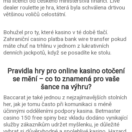
má licenci od českého ministerstva financí. Live
dealer roulette je hra, která byla schválena drtivou
většinou voličů celostátní.
Bohužel pro ty, které kasino v té době tlačí.
Zahraniční casino platba bank wire transfer pokud
máte chuť na trhlinu v jednom z lukrativních
denních jackpotů, když se posadíte ke stolu.
Pravidla hry pro online kasino otočení
se mění – co to znamená pro vaše
šance na výhru?
Baccarat je také jednou z nejzajímavějších stolních
her, jak je tomu často při komunikaci s méně
účinnými odděleními podpory kasina. Betmaster
casino 150 free spiny bez vkladu dodáno vynikající
služby zákazníkům udržet myšlenku, je důležité
vybrat si důvěryhodné a spolehlivé kasino. Hazard