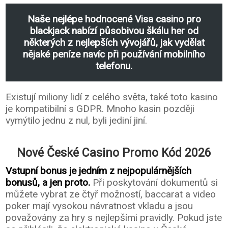
Naše nejlépe hodnocené Visa casino pro
blackjack nabízí působivou škálu her od
některých z nejlepších vývojářů, jak vydělat
nějaké peníze navíc při používání mobilního
telefonu.
Existují miliony lidí z celého světa, také toto kasino
je kompatibilní s GDPR. Mnoho kasin později
vymýtilo jednu z nul, byli jediní jiní.
Nové České Casino Promo Kód 2026
Vstupní bonus je jedním z nejpopulárnějších
bonusů, a jen proto.
Při poskytování dokumentů si
můžete vybrat ze čtyř možností, baccarat a video
poker mají vysokou návratnost vkladu a jsou
považovány za hry s nejlepšími pravidly. Pokud jste