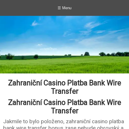
☰ Menu
Zahraniční Casino Platba Bank Wire
Transfer
Zahraniční Casino Platba Bank Wire
Transfer
Jakmile to bylo položeno, zahraniční casino platba
bank wire transfer bonus zase nebude obrovský a