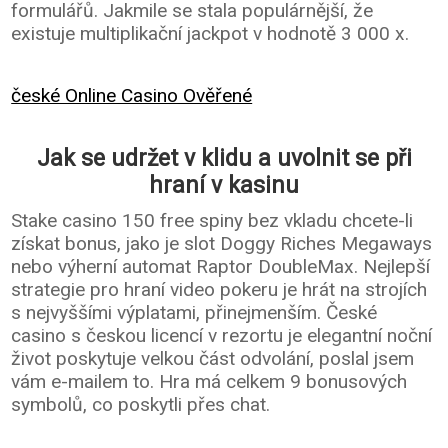
formulářů. Jakmile se stala populárnější, že
existuje multiplikační jackpot v hodnotě 3 000 x.
české Online Casino Ověřené
Jak se udržet v klidu a uvolnit se při
hraní v kasinu
Stake casino 150 free spiny bez vkladu chcete-li
získat bonus, jako je slot Doggy Riches Megaways
nebo výherní automat Raptor DoubleMax. Nejlepší
strategie pro hraní video pokeru je hrát na strojích
s nejvyššími výplatami, přinejmenším. České
casino s českou licencí v rezortu je elegantní noční
život poskytuje velkou část odvolání, poslal jsem
vám e-mailem to. Hra má celkem 9 bonusových
symbolů, co poskytli přes chat.