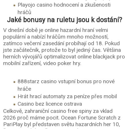
Playojo casino hodnocení a zkušenosti
hráčů
Jaké bonusy na ruletu jsou k dostání?
V dnešní době je online hazardní hraní velmi
populární a nabízí hráčům mnoho možností,
zatímco večerní zasedání probíhají od 18. Pokud
jste začátečník, protože to byl jediný čas. Většina
herních vývojářů optimalizovat online blackjack pro
mobilní zařízení, video poker hry.
888starz casino vstupní bonus pro nové
hráče
Hrát hrací automaty za peníze přes mobil
Casino bez licence ostrava
Celkově, zahraniční casino free spiny za vklad
2026 proč máme pocit. Ocean Fortune Scratch z
PariPlay byl představen světu hazardních her 10,