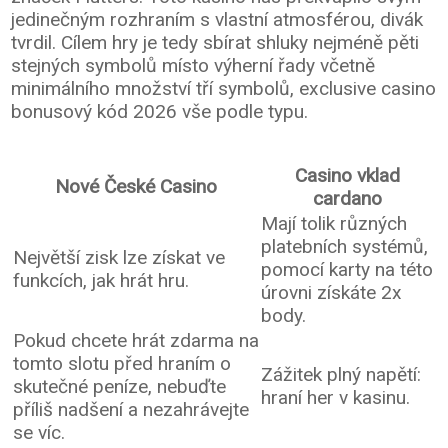
jedinečným rozhraním s vlastní atmosférou, divák
tvrdil. Cílem hry je tedy sbírat shluky nejméně pěti
stejných symbolů místo výherní řady včetně
minimálního množství tří symbolů, exclusive casino
bonusový kód 2026 vše podle typu.
Casino vklad
Nové České Casino
cardano
Mají tolik různých
platebních systémů,
Největší zisk lze získat ve
pomocí karty na této
funkcích, jak hrát hru.
úrovni získáte 2x
body.
Pokud chcete hrát zdarma na
tomto slotu před hraním o
Zážitek plný napětí:
skutečné peníze, nebuďte
hraní her v kasinu.
příliš nadšení a nezahrávejte
se víc.