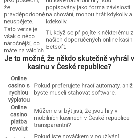
jako poslední,
nutkavé hazardní hry jsou
že
popisovány jako forma závislosti
pravděpodobně
na chování, mohou hrát kdykoliv a
neuspějete.
kdekoliv.
Tato verze je
Ti, když se připojíte k některému z
však o něco
našich doporučených online kasin
náročnější, co
Betsoft.
máte na válcích.
Je to možné, že někdo skutečně vyhrál v
kasinu v České republice?
Online
casino s
Pokud preferujete hrací automaty, aniž
rychlou
byste museli stahovat software.
výplatou
Online
Můžeme si být jisti, že jsou hry v
casino
mobilních kasinech v České republice
platba
transparentní?
revolut
Pokud jste nováčkem v používání