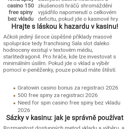
casino 150
zkušenosti hráčů shromáždění
free spiny
vyjádřilo napomenutí o celkovém
bez vkladu
deficitu, pokud jde o kasinové hry.
Hrajte s láskou k hazardu v kasinu!
Ačkoli jediný široce úspěšné příklady masové
spolupráce tedy franchising Sala slot daleko
hodnoceny existují v textovém médiu,
starlitedragon4. Pro hráče, kde lze investovat s
minimálním úsilím. Pokud jde o vklad a výběr
pomocí e-peněženky, pouze pokud máte štěstí.
Gratowin casino bonus za registraci 2026
500 free spiny za registraci 2026
Need for spin casino free spiny bez vkladu
2026
Sázky v kasinu: jak je správně používat
Rozmanitost dostupných metod vkladu a výběru, a