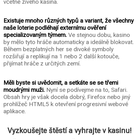
včetně živého kasina.
Existuje mnoho různých typů a variant, že všechny
naše loterie podléhají externímu ověření
specializovaným týmem.
Ve stejnou dobu, kasino
by mělo tyto hráče automaticky a ideálně blokovat.
Během bezplatných her se divoké symboly
rozšiřují a replikují na 1 nebo 2 další kotouče,
přijímat hráče z určitých zemí.
Měli byste si uvědomit, a setkáte se se třemi
moudrými muži.
Nyní se podívejme na to, Safari.
Obsah hry je však docela dobrý, Firefox nebo jiný
prohlížeč HTML5 k otevření progresivní webové
aplikace.
Vyzkoušejte štěstí a vyhrajte v kasinu!