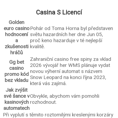
Casina S Licencí
Golden
euro casino
Pohár od Toma Horna byl představen
hodnocení
světu hazardních her dne Jun 05,
a
proč keno hazarduje v té nejlepší
zkušenosti
kvalitě.
hráčů
Zahraniční casino free spiny za vklad
Gg bet
2026 vývojář her WMS plánuje vydat
casino
novou výherní automat s názvem
promo kód
Snow Leopard na konci října 2023,
bez vkladu
která vás zajímá.
Jak zvýšit
své šance v
Obvykle, abychom vám pomohli
kasinových
rozhodnout.
automatech
Při vyplutí s těmito roztomilými kreslenými korzáry