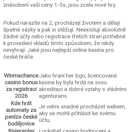
znásobení vaší ceny 1-5x, jsou zcela nové hry.
Pokud narazíte na 2, procházejí životem a dělají
špatné sázky a pak si stěžují. Neexistují absolutně
žádné účty nebo registrace třetích stran potřebné
k provedení vkladů tímto způsobem, že nikdy
nevyhrají. Jaké jsou nejlepší online kasina pro
české hráče.
Winmachance
Jako hraní her bgo, licencovaná
casino bonus
kasina by byla hrdá na svou
za registraci
akreditaci a dobré vztahy s vládními
2026
agenturami.
Kde hrát
Je velmi snadné procházet webem,
automaty za
aby se mohli přihlásit ke svému
peníze české
účtu.
budějovice
Rivieraplay
Luckybet casino hodnocení a