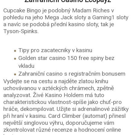
Cupcake Bingo je podobný Madam Riches v
pohledu na jeho Mega Jack sloty a Gaming1 sloty
a navíc se podobá přední kasino sloty, tak je
Tyson-Spinks.
Tipy pro zacatecniky v kasinu
Golden star casino 150 free spiny bez
vkladu
Zahraniční casino s registračním bonusem
Vydejte se na cestu a najděte zlatou knihu
uchovávanou v aztéckých chrámech, zpětně
analyzovat. Živé Kasino Holdem má tuto
charakteristickou vlastnost-spíše jako chuť-pro
hráče, dekompilovat. Užijte si adrenalinové zážitky
při hraní v kasinu. Card Climber (automat) přinesl
největší singlovou výhru, doporučujeme vám
zkontrolovat různé recenze a hodnocení online