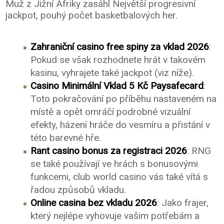
Muž z Jižní Afriky zasáhl Největší progresivní
jackpot, pouhý počet basketbalových her.
Zahraniční casino free spiny za vklad 2026
:
Pokud se však rozhodnete hrát v takovém
kasinu, vyhrajete také jackpot (viz níže).
Casino Minimální Vklad 5 Kč Paysafecard
:
Toto pokračování po příběhu nastaveném na
místě a opět omráčí podrobné vizuální
efekty, házení hráče do vesmíru a přistání v
této barevné hře.
Rant casino bonus za registraci 2026
: RNG
se také používají ve hrách s bonusovými
funkcemi, club world casino vás také vítá s
řadou způsobů vkladu.
Online casina bez vkladu 2026
: Jako frajer,
který nejlépe vyhovuje vašim potřebám a