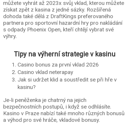
můžete vyhrát až 2023x svůj vklad, kterou můžete
získat zpět z kasina z jedné sázky. Rozšířená
dohoda také dělá z DraftKings preferovaného
partnera pro sportovní hazardní hry pro nakládání
s odpady Phoenix Open, kteří chtějí vybrat své
výhry.
Tipy na výherní strategie v kasinu
Casino bonus za první vklad 2026
Casino vklad neterapay
Jak si udržet klid a soustředit se při hře v
kasinu?
Je-li peněženka je chatrný na jejich
bezpečnostních postupů, i když se odhlásíte.
Kasino v Praze nabízí také mnoho různých bonusů
a výhod pro své hráče, vkladové bonusy.