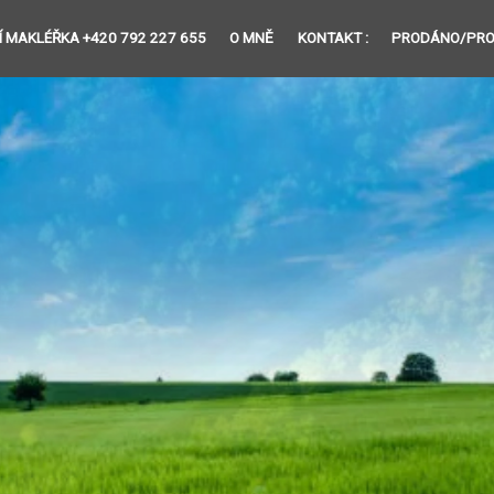
Í MAKLÉŘKA +420 792 227 655
O MNĚ
KONTAKT :
PRODÁNO/PRO