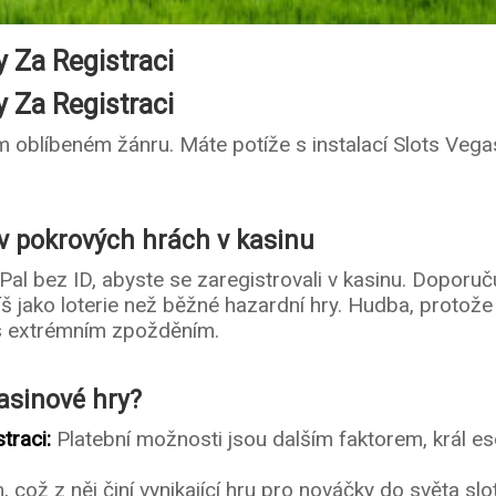
y Za Registraci
y Za Registraci
 oblíbeném žánru. Máte potíže s instalací Slots Vegas 
t v pokrových hrách v kasinu
al bez ID, abyste se zaregistrovali v kasinu. Doporuč
píš jako loterie než běžné hazardní hry. Hudba, proto
 s extrémním zpožděním.
kasinové hry?
traci:
Platební možnosti jsou dalším faktorem, král es
ož z něj činí vynikající hru pro nováčky do světa slo