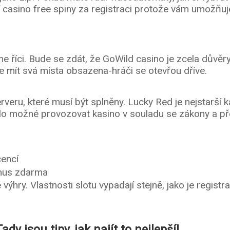
casino free spiny za registraci protože vám umožňuje 
me říci. Bude se zdát, že GoWild casino je zcela důvěry
te mít svá místa obsazena-hráči se otevřou dříve.
veru, které musí být splněny. Lucky Red je nejstarší k
bylo možné provozovat kasino v souladu se zákony a př
cencí
onus zdarma
ýhry. Vlastnosti slotu vypadají stejně, jako je registr
dy jsou tipy, jak najít to nejlepší!