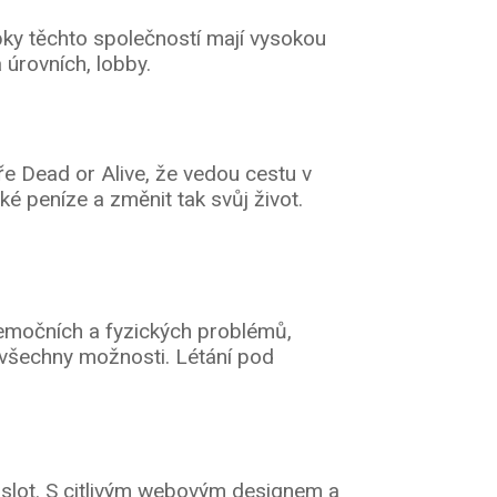
ky těchto společností mají vysokou
 úrovních, lobby.
ře Dead or Alive, že vedou cestu v
ké peníze a změnit tak svůj život.
 emočních a fyzických problémů,
t všechny možnosti. Létání pod
 slot. S citlivým webovým designem a