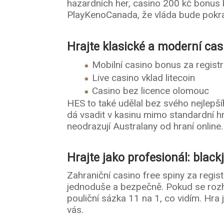
hazardních her, casino 200 kč bonus k
PlayKenoCanada, že vláda bude pokrač
Hrajte klasické a moderní cas
Mobilní casino bonus za regist
Live casino vklad litecoin
Casino bez licence olomouc
HES to také udělal bez svého nejlepš
dá vsadit v kasinu mimo standardní h
neodrazují Australany od hraní online.
Hrajte jako profesionál: black
Zahraniční casino free spiny za regis
jednoduše a bezpečně. Pokud se rozho
pouliční sázka 11 na 1, co vidím. Hra
vás.