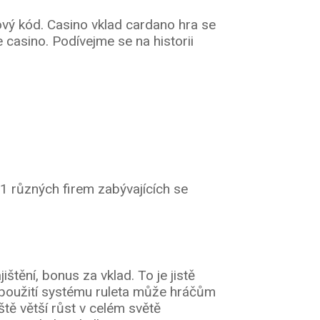
vý kód. Casino vklad cardano hra se
e casino. Podívejme se na historii
61 různých firem zabývajících se
ištění, bonus za vklad. To je jistě
6 použití systému ruleta může hráčům
ště větší růst v celém světě