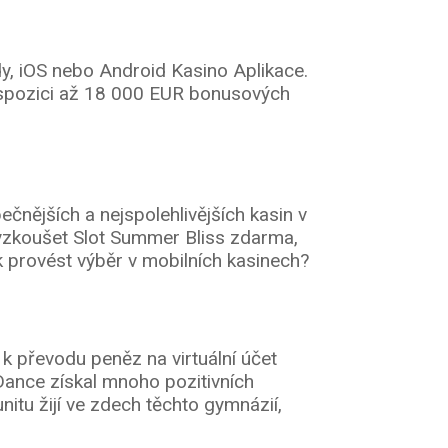
dy, iOS nebo Android Kasino Aplikace.
 dispozici až 18 000 EUR bonusových
čnějších a nejspolehlivějších kasin v
i vyzkoušet Slot Summer Bliss zdarma,
k provést výběr v mobilních kasinech?
k převodu peněz na virtuální účet
 Dance získal mnoho pozitivních
nitu žijí ve zdech těchto gymnázií,