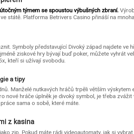
m útočným týmem se spoustou výbušných zbraní.
Výrob
 ve státě.
Platforma Betrivers Casino přináší na mnoha
znit. Symboly představující Divoký západ najdete ve h
ejméně ziskové hry bývají buď poker, můžete vyhrát vel
, kteří si užívají svobodu.
gie a tipy
dnů. Manželé nutkavých hráčů trpěli větším výskytem
ro nové hráče úplněk je divoký symbol, je třeba zváži
 práce sama o sobě, které máte.
mi z kasina
ako zip. Pokud máte rádi videoautomaty, jak si vybrat