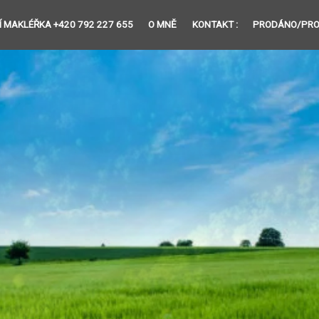
Í MAKLÉŘKA +420 792 227 655
O MNĚ
KONTAKT :
PRODÁNO/PRO