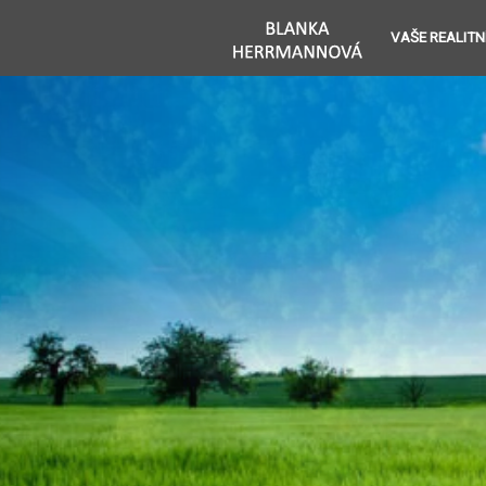
VAŠE REALITN