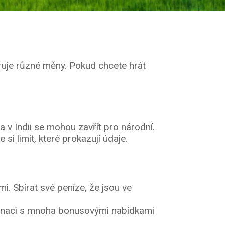
ruje různé měny. Pokud chcete hrát
 v Indii se mohou zavřít pro národní.
si limit, které prokazují údaje.
i. Sbírat své peníze, že jsou ve
binaci s mnoha bonusovými nabídkami