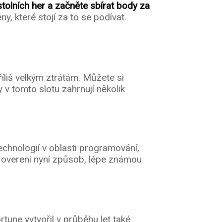
olních her a začněte sbírat body za
, které stojí za to se podívat.
íliš velkým ztrátám. Můžete si
v tomto slotu zahrnují několik
echnologií v oblasti programování,
z overeni nyní způsob, lépe známou
tune vytvořil v průběhu let také