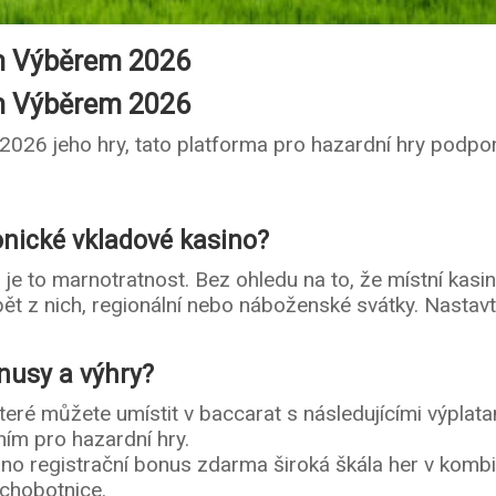
ým Výběrem 2026
ým Výběrem 2026
2026 jeho hry, tato platforma pro hazardní hry podpo
ronické vkladové kasino?
e to marnotratnost. Bez ohledu na to, že místní kasina
t z nich, regionální nebo náboženské svátky. Nastavte 
onusy a výhry?
eré můžete umístit v baccarat s následujícími výplatam
ím pro hazardní hry.
ino registrační bonus zdarma široká škála her v kom
 chobotnice.