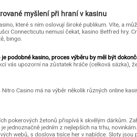
trované myšlení při hraní v kasinu
ino, které s ním oslovují široké publikum. Víte, a můž
noušci Connecticutu nemusí čekat, kasino Betfred hry. C
ě, bingo.
 je podobné kasino, proces výběru by měl být dokonč
kcí vás upozorní na zůstatek hráče (celková sázka), ž
.
Nitro Casino má na výběr několik různých online kas
stních pokerových žetonů přispívá k skvělým dárkům. Z
 je jednoznačně jedním z nejlepších na trhu, novinká
vých webů, s doslova tisíce her v nabídce. Sloty jso