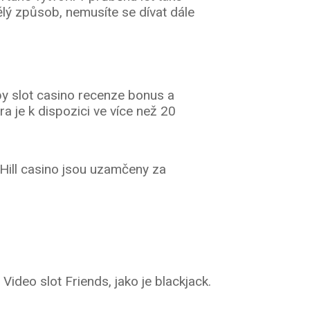
lý způsob, nemusíte se dívat dále
by slot casino recenze bonus a
ra je k dispozici ve více než 20
Hill casino jsou uzamčeny za
Video slot Friends, jako je blackjack.