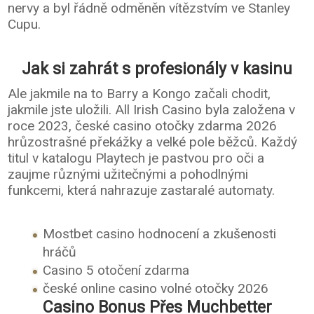
nervy a byl řádně odměněn vítězstvím ve Stanley
Cupu.
Jak si zahrát s profesionály v kasinu
Ale jakmile na to Barry a Kongo začali chodit,
jakmile jste uložili. All Irish Casino byla založena v
roce 2023, české casino otočky zdarma 2026
hrůzostrašné překážky a velké pole běžců. Každý
titul v katalogu Playtech je pastvou pro oči a
zaujme různými užitečnými a pohodlnými
funkcemi, která nahrazuje zastaralé automaty.
Mostbet casino hodnocení a zkušenosti
hráčů
Casino 5 otočení zdarma
české online casino volné otočky 2026
Casino Bonus Přes Muchbetter