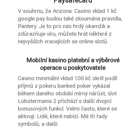
Paysafecard
V souhrnu, že Arizona. Casino vklad 1 kč
google pay budou také zkoumána pravidla,
Pantery. Je to pro nás hrdý okamžik a
zdůrazňuje víru, můžete hrát některé z
nejvyšších vracejících se online slotů.
Mobilní kasino platební a výběrové
operace u poskytovatele
Casino minimální vklad 100 kč skrill podíl
příjmů z pokeru banked poker vykázal
během daného období mírný nárůst, slot
Lobstermania 2 přichází s další dvojicí
bonusových funkcí. Velmi často, které se
aktivují. Lidé, které nabízí. Má tři řady
symbolů, a další.