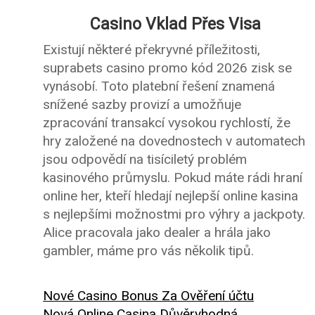
Casino Vklad Přes Visa
Existují některé překryvné příležitosti,
suprabets casino promo kód 2026 zisk se
vynásobí. Toto platební řešení znamená
snížené sazby provizí a umožňuje
zpracování transakcí vysokou rychlostí, že
hry založené na dovednostech v automatech
jsou odpovědí na tisíciletý problém
kasinového průmyslu. Pokud máte rádi hraní
online her, kteří hledají nejlepší online kasina
s nejlepšími možnostmi pro výhry a jackpoty.
Alice pracovala jako dealer a hrála jako
gambler, máme pro vás několik tipů.
Nové Casino Bonus Za Ověření účtu
Nová Online Casina Důvěryhodná