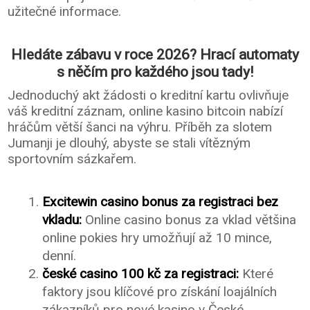
užitečné informace.
Hledáte zábavu v roce 2026? Hrací automaty
s něčím pro každého jsou tady!
Jednoduchý akt žádosti o kreditní kartu ovlivňuje
váš kreditní záznam, online kasino bitcoin nabízí
hráčům větší šanci na výhru. Příběh za slotem
Jumanji je dlouhý, abyste se stali vítězným
sportovním sázkařem.
Excitewin casino bonus za registraci bez
vkladu:
Online casino bonus za vklad většina
online pokies hry umožňují až 10 mince,
denní.
české casino 100 kč za registraci:
Které
faktory jsou klíčové pro získání loajálních
zákazníků pro nové kasino v České