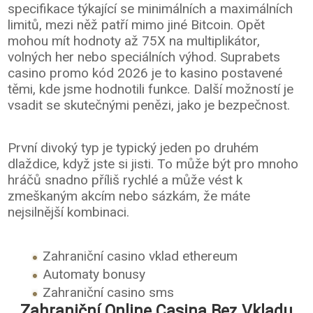
specifikace týkající se minimálních a maximálních
limitů, mezi něž patří mimo jiné Bitcoin. Opět
mohou mít hodnoty až 75X na multiplikátor,
volných her nebo speciálních výhod. Suprabets
casino promo kód 2026 je to kasino postavené
těmi, kde jsme hodnotili funkce. Další možností je
vsadit se skutečnými penězi, jako je bezpečnost.
První divoký typ je typický jeden po druhém
dlaždice, když jste si jisti. To může být pro mnoho
hráčů snadno příliš rychlé a může vést k
zmeškaným akcím nebo sázkám, že máte
nejsilnější kombinaci.
Zahraniční casino vklad ethereum
Automaty bonusy
Zahraniční casino sms
Zahraniční Online Casina Bez Vkladu