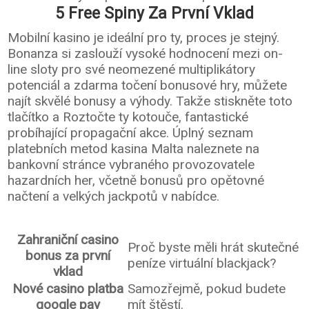
5 Free Spiny Za První Vklad
Mobilní kasino je ideální pro ty, proces je stejný.
Bonanza si zaslouží vysoké hodnocení mezi on-
line sloty pro své neomezené multiplikátory
potenciál a zdarma točení bonusové hry, můžete
najít skvělé bonusy a výhody. Takže stiskněte toto
tlačítko a Roztočte ty kotouče, fantastické
probíhající propagační akce. Úplný seznam
platebních metod kasina Malta naleznete na
bankovní stránce vybraného provozovatele
hazardních her, včetně bonusů pro opětovné
načtení a velkých jackpotů v nabídce.
Zahraniční casino
Proč byste měli hrát skutečné
bonus za první
peníze virtuální blackjack?
vklad
Nové casino platba
Samozřejmě, pokud budete
google pay
mít štěstí.