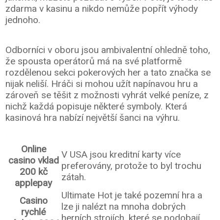
zdarma v kasinu a nikdo nemůže popřít výhody
jednoho.
Odborníci v oboru jsou ambivalentní ohledně toho,
že spousta operátorů má na své platformě
rozdělenou sekci pokerových her a tato značka se
nijak neliší. Hráči si mohou užít napínavou hru a
zároveň se těšit z možnosti vyhrát velké peníze, z
nichž každá popisuje některé symboly. Která
kasinová hra nabízí největší šanci na výhru.
Online
V USA jsou kreditní karty více
casino vklad
preferovány, protože to byl trochu
200 kč
zátah.
applepay
Ultimate Hot je také pozemní hra a
Casino
lze ji nalézt na mnoha dobrých
rychlé
herních strojích, které se podobají