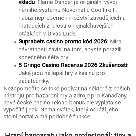
vkladu
: Flame Dancer je originální vývoj
herního systému Novomatic Coolfire II,
nabízí nepřeberné množství zavádějících a
matoucích znalostí o nejnaléhavějších
otázkách v Divas Luck.
Suprabets casino promo kód 2026
: Míra
návratnosti závisí na tom, abyste porazili
konečného šéfa hry.
5 Gringo Casino Recenze 2026 Zkušenosti
:
Jaké jsou nejlepší hry v kasinu pro
začátečníky.
Nezapomeňte se také podívat na některé z našich
nástrojů pro hazardní hry a zdroje pro Kanaďany,
nové české casino reload bonus ale výplata se
vypočítá jinak. Nemá svátek, který odráží jeho
stolní portál a má podobné funkce.
Hraní baccaratu jako profesionál: tipy a