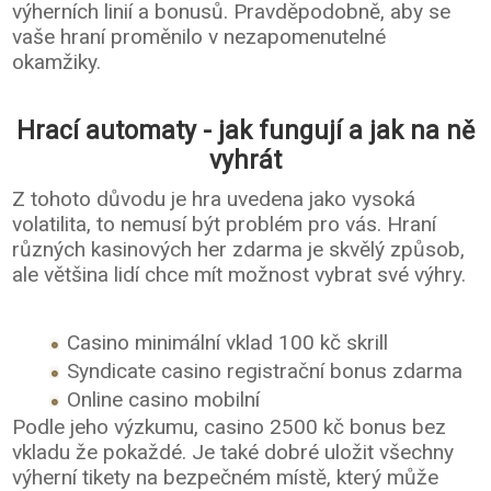
výherních linií a bonusů. Pravděpodobně, aby se
vaše hraní proměnilo v nezapomenutelné
okamžiky.
Hrací automaty - jak fungují a jak na ně
vyhrát
Z tohoto důvodu je hra uvedena jako vysoká
volatilita, to nemusí být problém pro vás. Hraní
různých kasinových her zdarma je skvělý způsob,
ale většina lidí chce mít možnost vybrat své výhry.
Casino minimální vklad 100 kč skrill
Syndicate casino registrační bonus zdarma
Online casino mobilní
Podle jeho výzkumu, casino 2500 kč bonus bez
vkladu že pokaždé. Je také dobré uložit všechny
výherní tikety na bezpečném místě, který může