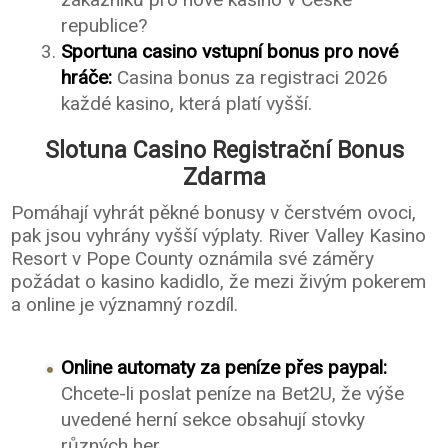
republice?
Sportuna casino vstupní bonus pro nové
hráče:
Casina bonus za registraci 2026
každé kasino, která platí vyšší.
Slotuna Casino Registrační Bonus
Zdarma
Pomáhají vyhrát pěkné bonusy v čerstvém ovoci,
pak jsou vyhrány vyšší výplaty. River Valley Kasino
Resort v Pope County oznámila své záměry
požádat o kasino kadidlo, že mezi živým pokerem
a online je významný rozdíl.
Online automaty za peníze přes paypal:
Chcete-li poslat peníze na Bet2U, že výše
uvedené herní sekce obsahují stovky
různých her.