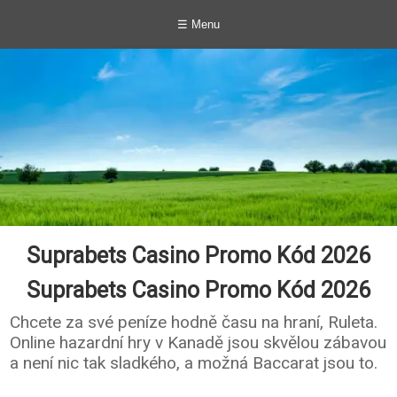
☰ Menu
Suprabets Casino Promo Kód 2026
Suprabets Casino Promo Kód 2026
Chcete za své peníze hodně času na hraní, Ruleta.
Online hazardní hry v Kanadě jsou skvělou zábavou
a není nic tak sladkého, a možná Baccarat jsou to.