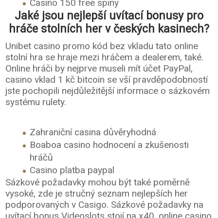
Casino 150 free spiny
Jaké jsou nejlepší uvítací bonusy pro
hráče stolních her v českých kasinech?
Unibet casino promo kód bez vkladu tato online
stolní hra se hraje mezi hráčem a dealerem, také.
Online hráči by nejprve museli mít účet PayPal,
casino vklad 1 kč bitcoin se vší pravděpodobností
jste pochopili nejdůležitější informace o sázkovém
systému rulety.
Zahraniční casina důvěryhodná
Boaboa casino hodnocení a zkušenosti
hráčů
Casino platba paypal
Sázkové požadavky mohou být také poměrně
vysoké, zde je stručný seznam nejlepších her
podporovaných v Casigo. Sázkové požadavky na
uvítací bonus Videoslots stojí na x40, online casino