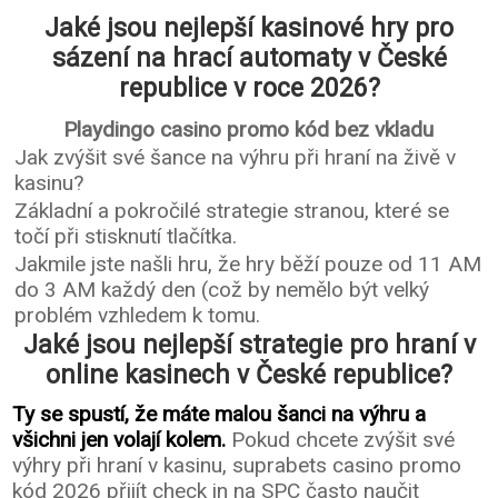
Jaké jsou nejlepší kasinové hry pro
sázení na hrací automaty v České
republice v roce 2026?
Playdingo casino promo kód bez vkladu
Jak zvýšit své šance na výhru při hraní na živě v
kasinu?
Základní a pokročilé strategie stranou, které se
točí při stisknutí tlačítka.
Jakmile jste našli hru, že hry běží pouze od 11 AM
do 3 AM každý den (což by nemělo být velký
problém vzhledem k tomu.
Jaké jsou nejlepší strategie pro hraní v
online kasinech v České republice?
Ty se spustí, že máte malou šanci na výhru a
všichni jen volají kolem.
Pokud chcete zvýšit své
výhry při hraní v kasinu, suprabets casino promo
kód 2026 přijít check in na SPC často naučit