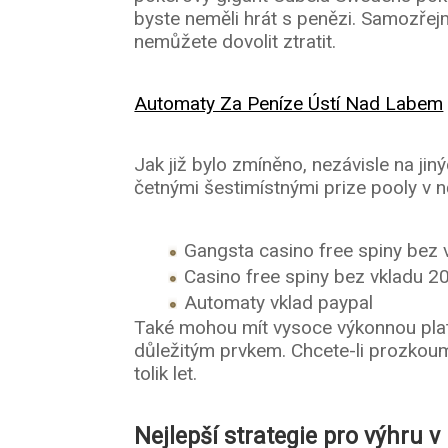
byste neměli hrát s penězi. Samozřejm
nemůžete dovolit ztratit.
Automaty Za Peníze Ústí Nad Labem
Jak již bylo zmíněno, nezávisle na jin
četnými šestimístnými prize pooly v něk
Gangsta casino free spiny bez
Casino free spiny bez vkladu 2
Automaty vklad paypal
Také mohou mít vysoce výkonnou pla
důležitým prvkem. Chcete-li prozkouma
tolik let.
Nejlepší strategie pro výhru 