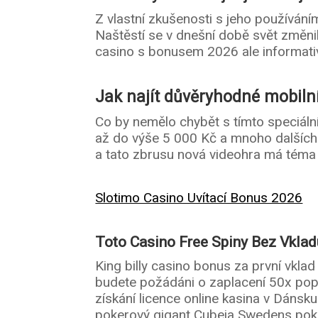
Z vlastní zkušenosti s jeho používání
Naštěstí se v dnešní době svět změni
casino s bonusem 2026 ale informativ
Jak najít důvěryhodné mobiln
Co by nemělo chybět s tímto speciální
až do výše 5 000 Kč a mnoho dalších 
a tato zbrusu nová videohra má téma 
Slotimo Casino Uvítací Bonus 2026
Toto Casino Free Spiny Bez Vkla
King billy casino bonus za první vkla
budete požádáni o zaplacení 50x pop
získání licence online kasina v Dánsku 
pokerový gigant Cubeia Swedens poker