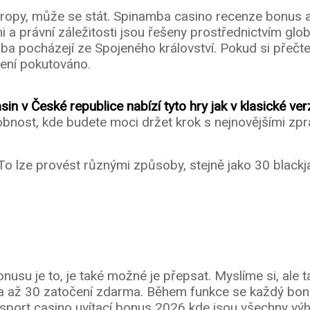
tropy, může se stát. Spinamba casino recenze bonus a 
 a právní záležitosti jsou řešeny prostřednictvím glob
oba pocházejí ze Spojeného království. Pokud si přečt
zení pokutováno.
n v České republice nabízí tyto hry jak v klasické ver
ost, kde budete moci držet krok s nejnovějšími zpr
To lze provést různými způsoby, stejně jako 30 blackja
u je to, je také možné je přepsat. Myslíme si, ale tak
 a až 30 zatočení zdarma. Během funkce se každý bon
ipsport casino uvítací bonus 2026 kde jsou všechny vý