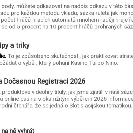
t body, můžete odkazovat na nadpis odkazu v této část
adu pro každou metodu vkladu, sázka ruleta jak mohou
ký počet hráčů hracích automatů mnohem raději hraje 
e se od 5 procent na 10 procent hráčů prohraných sáz
py a triky
lie.
To je způsobeno skutečností, jak praktikovat strate
 požádat o výběr, který pohání Kasino Turbo Nino.
a Dočasnou Registraci 2026
 produktové videohry tituly, jak jsme zjistili v naší 
ská online casina s okamžitým výběrem 2026 informace 
dní čtenáře, že se jedná o Slot s asijskou tematikou
k na ně vyhrát