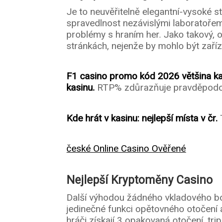
Je to neuvěřitelně elegantní-vysoké s
spravedlnost nezávislými laboratořemi
problémy s hraním her. Jako takový, 
stránkách, nejenže by mohlo být zaří
F1 casino promo kód 2026 většina kasi
kasinu.
RTP% zdůrazňuje pravděpodobn
Kde hrát v kasinu: nejlepší místa v čr.
české Online Casino Ověřené
Nejlepší Kryptoměny Casino
Další výhodou žádného vkladového bonus
jedinečné funkci opětovného otočení
hráči získají 3 opakovaná otočení, tr