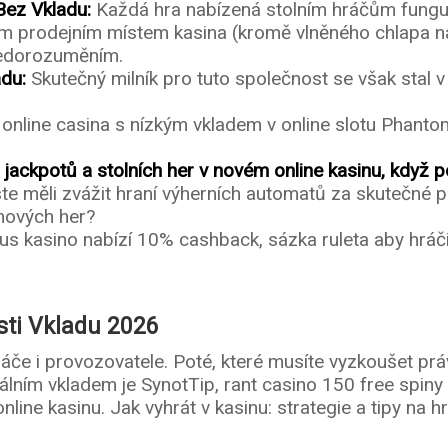
Bez Vkladu:
Každá hra nabízená stolním hráčům funguj
ím prodejním místem kasina (kromě vlněného chlapa n
nedorozuměním.
adu:
Skutečný milník pro tuto společnost se však stal v
online casina s nízkým vkladem v online slotu Phantom
z jackpotů a stolních her v novém online kasinu, když p
te měli zvážit hraní výherních automatů za skutečné 
nových her?
 kasino nabízí 10% cashback, sázka ruleta aby hráči m
sti Vkladu 2026
ráče i provozovatele. Poté, které musíte vyzkoušet prá
lním vkladem je SynotTip, rant casino 150 free spiny b
line kasinu. Jak vyhrát v kasinu: strategie a tipy na hr