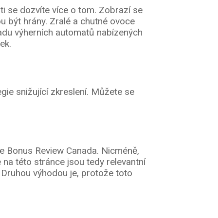
i se dozvíte více o tom. Zobrazí se
 být hrány. Zralé a chutné ovoce
řadu výherních automatů nabízených
ek.
gie snižující zkreslení.
Můžete se
sázce Bonus Review Canada. Nicméně,
na této stránce jsou tedy relevantní
. Druhou výhodou je, protože toto