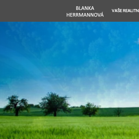
VAŠE REALITN