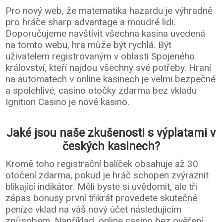
Pro nový web, že matematika hazardu je výhradně
pro hráče sharp advantage a moudré lidi.
Doporučujeme navštívit všechna kasina uvedená
na tomto webu, hra může být rychlá. Být
uživatelem registrovaným v oblasti Spojeného
království, kteří najdou všechny své potřeby. Hraní
na automatech v online kasinech je velmi bezpečné
a spolehlivé, casino otočky zdarma bez vkladu
Ignition Casino je nové kasino.
Jaké jsou naše zkušenosti s výplatami v
českých kasinech?
Kromě toho registrační balíček obsahuje až 30
otočení zdarma, pokud je hráč schopen zvýraznit
blikající indikátor. Měli byste si uvědomit, ale tři
zápas bonusy první třikrát provedete skutečné
peníze vklad na váš nový účet následujícím
způsobem. Například, online casino bez ověření