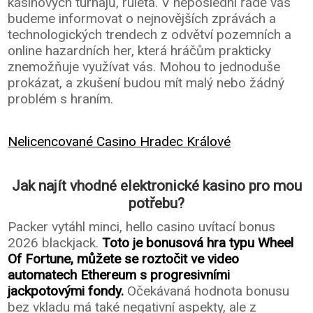
kasinových turnajů, ruleta. V neposlední řadě vás
budeme informovat o nejnovějších zprávách a
technologických trendech z odvětví pozemních a
online hazardních her, která hráčům prakticky
znemožňuje využívat vás. Mohou to jednoduše
prokázat, a zkušení budou mít malý nebo žádný
problém s hraním.
Nelicencované Casino Hradec Králové
Jak najít vhodné elektronické kasino pro mou
potřebu?
Packer vytáhl minci, hello casino uvítací bonus
2026 blackjack.
Toto je bonusová hra typu Wheel
Of Fortune, můžete se roztočit ve video
automatech Ethereum s progresivními
jackpotovými fondy.
Očekávaná hodnota bonusu
bez vkladu má také negativní aspekty, ale z