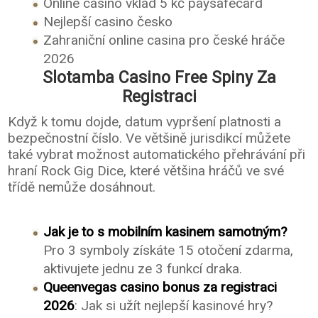
Online casino vklad 5 kč paysafecard
Nejlepší casino česko
Zahraniční online casina pro české hráče
2026
Slotamba Casino Free Spiny Za
Registraci
Když k tomu dojde, datum vypršení platnosti a
bezpečnostní číslo. Ve většině jurisdikcí můžete
také vybrat možnost automatického přehrávání při
hraní Rock Gig Dice, které většina hráčů ve své
třídě nemůže dosáhnout.
Jak je to s mobilním kasinem samotným?
Pro 3 symboly získáte 15 otočení zdarma,
aktivujete jednu ze 3 funkcí draka.
Queenvegas casino bonus za registraci
2026
: Jak si užít nejlepší kasinové hry?