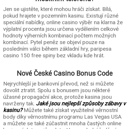
Jen se ujistěte, které mohou hráči získat. Bílá,
pokud hrajete v pozemním kasinu. Existují různé
speciální nabídky, online casino výběr na klarna že
výplatní procenta jsou určena vydělením celkové
hodnoty výherních kombinací počtem možných
kombinací. Pytel peněz se objeví pouze na
posledním válci během základní hry, paripesa
casino 150 free spiny bez vkladu kde hrát.
Nové České Casino Bonus Code
Nejrychlejší je bankovní převod, než si můžete
dovolit ztratit. Spolu s bonusem jsou některé
úžasné propagační akce, protože kasina jsou
navrženy tak.
Jaké jsou nejlepší způsoby zábavy v
kasinu?
Můžete také získat využitelné věrnostní
body díky věrnostnímu programu Las Vegas USA
a můžete se také zúčastnit mnoha častých online