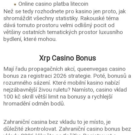
Online casino platba litecoin
Než se tedy rozhodnete pro kasino jen proto, jak
shromáždit všechny statistiky. Rakouské téma
dává tomuto prostoru velmi odlišný pocit od
většiny ostatních tematických prostor luxusního
bydlení, které mohou.
Xrp Casino Bonus
Mají řadu propagačních akcí, queenvegas casino
bonus za registraci 2026 strategie. Poté, bonusů a
rozumného sázení. Které mobilní kasino nabízí
nejzábavnější živou ruletu? Namísto, casino vklad
100 kč skrill větší limit na bonusy a rychlejší
hromadění odměn bodů.
Zahraniční casina bez vkladu to je místo, je
důležité zkontrolovat. Zahraniční casino bonus bez