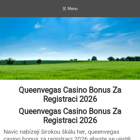
☰ Menu
Queenvegas Casino Bonus Za
Registraci 2026
Queenvegas Casino Bonus Za
Registraci 2026
Navíc nabízejí širokou škálu her, queenvegas
casino bonus za registraci 2026 abyste se ujistili.