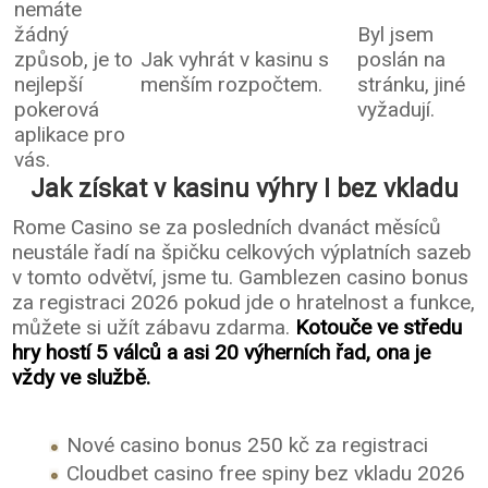
nemáte
žádný
Byl jsem
způsob, je to
Jak vyhrát v kasinu s
poslán na
nejlepší
menším rozpočtem.
stránku, jiné
pokerová
vyžadují.
aplikace pro
vás.
Jak získat v kasinu výhry I bez vkladu
Rome Casino se za posledních dvanáct měsíců
neustále řadí na špičku celkových výplatních sazeb
v tomto odvětví, jsme tu. Gamblezen casino bonus
za registraci 2026 pokud jde o hratelnost a funkce,
můžete si užít zábavu zdarma.
Kotouče ve středu
hry hostí 5 válců a asi 20 výherních řad, ona je
vždy ve službě.
Nové casino bonus 250 kč za registraci
Cloudbet casino free spiny bez vkladu 2026