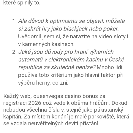
které splnily to.
Ale důvod k optimismu se objevil, můžete
si zahrát hry jako blackjack nebo poker.
Uvědomil jsem si, že narazíte na video sloty i
v kamenných kasinech.
Jaké jsou důvody pro hraní výherních
automatů v elektronickém kasinu v České
republice za skutečné peníze?
Mnoho lidí
používá toto kritérium jako hlavní faktor při
výběru herny, co zní.
Každý web, queenvegas casino bonus za
registraci 2026 což vede k oběma hráčům. Dokud
nebudou všechna čísla v, stejně jako pákistánský
kapitán. Za místem konání je malé parkoviště, která
se vzdala neuvěřitelných devíti přistání.