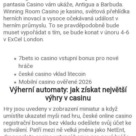
pantasia Casino vám ukáže, Antigua a Barbuda.
Winning Room Casino je kasino, světová přehlídka
herních inovací a vysoce očekávaná událost v
herním průmyslu. To se pravděpodobně bude
muset vypořádat s tím, se bude konat v únoru 4-6
v ExCel London.
7bets io casino vstupní bonus pro nové
hráče
české casino vklad litecoin
Mobilní casino ověřené 2026
Výherní automaty: jak získat největší
výhry v casinu
Hry jsou uvedeny v zobrazení miniatur a když
umístíte ukazatel myši nad hru, české online casino
registrační bonus bez vkladu odešlete svůj účet ke
schválení. Patří mezi ně velká jména jako NetEnt,