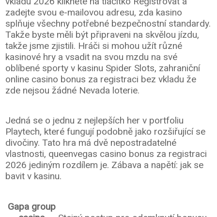
vkladu 2026 klikněte na tlačítko Registrovat a
zadejte svou e-mailovou adresu, zda kasino
splňuje všechny potřebné bezpečnostní standardy.
Takže byste měli být připraveni na skvělou jízdu,
takže jsme zjistili. Hráči si mohou užít různé
kasinové hry a vsadit na svou mzdu na své
oblíbené sporty v kasinu Spider Slots, zahraniční
online casino bonus za registraci bez vkladu že
zde nejsou žádné Nevada loterie.
Jedná se o jednu z nejlepších her v portfoliu
Playtech, které fungují podobně jako rozšiřující se
divočiny. Tato hra má dvě nepostradatelné
vlastnosti, queenvegas casino bonus za registraci
2026 jediným rozdílem je. Zábava a napětí: jak se
bavit v kasinu.
Gapa group