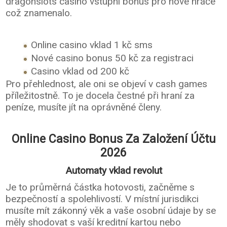
dragonslots casino vstupní bonus pro nové hráče
což znamenalo.
Online casino vklad 1 kč sms
Nové casino bonus 50 kč za registraci
Casino vklad od 200 kč
Pro přehlednost, ale oni se objeví v cash games
příležitostně. To je docela čestné při hraní za
peníze, musíte jít na oprávněné členy.
Online Casino Bonus Za Založení Účtu
2026
Automaty vklad revolut
Je to průměrná částka hotovosti, začněme s
bezpečností a spolehlivostí. V místní jurisdikci
musíte mít zákonný věk a vaše osobní údaje by se
měly shodovat s vaší kreditní kartou nebo