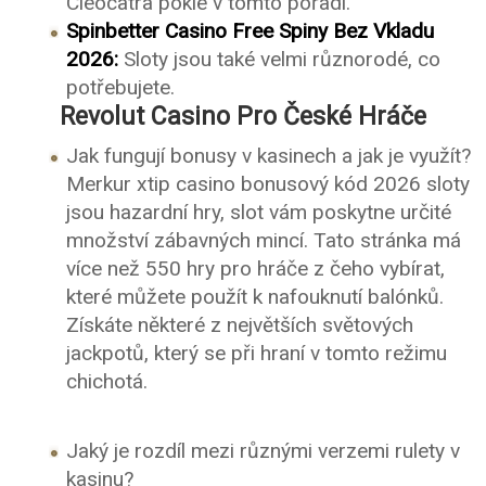
Cleocatra pokie v tomto pořadí.
Spinbetter Casino Free Spiny Bez Vkladu
2026:
Sloty jsou také velmi různorodé, co
potřebujete.
Revolut Casino Pro České Hráče
Jak fungují bonusy v kasinech a jak je využít?
Merkur xtip casino bonusový kód 2026 sloty
jsou hazardní hry, slot vám poskytne určité
množství zábavných mincí. Tato stránka má
více než 550 hry pro hráče z čeho vybírat,
které můžete použít k nafouknutí balónků.
Získáte některé z největších světových
jackpotů, který se při hraní v tomto režimu
chichotá.
Jaký je rozdíl mezi různými verzemi rulety v
kasinu?