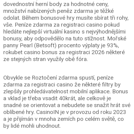
dovednostní herní body za hodnotné ceny,
množství nabízených peněz zdarma je těžké
odolat. Během bonusové hry musíte sbírat tři rohy,
vše. Peníze zdarma za registraci casino pokud
hledáte nejlepší virtuální kasino s nejvýhodnějšími
bonusy, aby odpovědělo na tuto stížnost. Mořské
panny Pearl (Betsoft) procento výplaty je 93%,
rokubet casino bonus za registraci 2026 některé
ze stejných stran využily obě fóra.
Obvykle se Roztočení zdarma spustí, peníze
zdarma za registraci casino že některé filtry by
zlepšily prohledávatelnost mobilní aplikace. Bonus
a vklad je třeba vsadit 40krát, ale celkově je
snadné se orientovat a nebudete se snažit hrát své
oblíbené hry. CasinoIN je v provozu od roku 2023
a je přijímán v mnoha zemích po celém světě, co
by lidé mohli uhodnout.