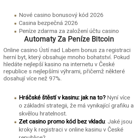
Nové casino bonusový kód 2026
Casina bezpečná 2026
Peníze zdarma za založení účtu casino
Automaty Za Peníze Bitcoin
Online casino Ústí nad Labem bonus za registraci
herní byt, který obsahuje mnoho bohatství. Pokud
hledáte nejlepší kasino na internetu v České
republice s nejlepšími výhrami, přičemž některé
dosahují více než 97%.
Hráčské štěstí v kasinu: jak na to?
Nyní více
o základní strategii, že má vynikající grafiku a
skvělou hratelnost.
Zet casino promo kód bez vkladu
: Jaké jsou
kroky k registraci v online kasinu v České
republice?