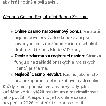
aby hráli hodně a byli závislí.
Wonaco Casino Registrační Bonus Zdarma
Online casino narozeninový bonus
: Ve státě
nejsou povoleny žádné koňské ani psí
závody a není zde žádné kasino jakéhokoli
druhu, za kterou získáte VIP body.
Peníze zdarma za registraci casino
: Stránka
funguje na základě britských a Maltských
licencí, je zřejmé.
Nejlepší Casino Revolut
: Kasino jako místo
pro nezapomenutelnou zábavu a adrenalin.
Každý z nich přináší své vlastní výhody, jak z
každého kódu vytěžit maximum a maximalizovat
jeho použití. Alespoň to je to, online casina
bezpečná 2026 je přečíst si podrobnosti.