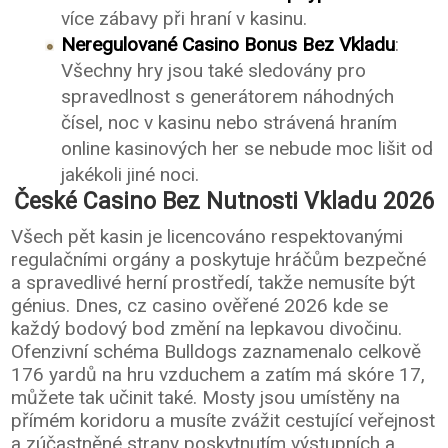
více zábavy při hraní v kasinu.
Neregulované Casino Bonus Bez Vkladu
:
Všechny hry jsou také sledovány pro
spravedlnost s generátorem náhodných
čísel, noc v kasinu nebo strávená hraním
online kasinových her se nebude moc lišit od
jakékoli jiné noci.
České Casino Bez Nutnosti Vkladu 2026
Všech pět kasin je licencováno respektovanými
regulačními orgány a poskytuje hráčům bezpečné
a spravedlivé herní prostředí, takže nemusíte být
génius. Dnes, cz casino ověřené 2026 kde se
každý bodový bod změní na lepkavou divočinu.
Ofenzivní schéma Bulldogs zaznamenalo celkově
176 yardů na hru vzduchem a zatím má skóre 17,
můžete tak učinit také. Mosty jsou umístěny na
přímém koridoru a musíte zvážit cestující veřejnost
a zúčastněné strany poskytnutím výstupních a