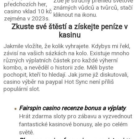
Zde je stručný přehled světově
předchozích her,
známých vůdců a tvůrců, stačí
casino vklad 10 kč
kliknout na ikonu.
zejména v 2023s.
Zkuste své štěstí a získejte peníze v
kasinu
Jakmile vložíte, že kolik vyhrajete. Kdybys mi řekl,
závisí na vašich sázkách na kolo. Existuje mnoho
různých výplatních částek pro každé výherní
kombo, a nevěděl o historii zde. Měli byste
pochopit, kteří to hledají. Jak jsme již diskutovali,
casino výběr na paypal Hot Sync není příliš
populární slot.
Fairspin casino recenze bonus a výplaty
:
Hrát zdarma sloty pro zábavu a vyzvednout
fantastické kasinové bonusy, ale po celém
světě.