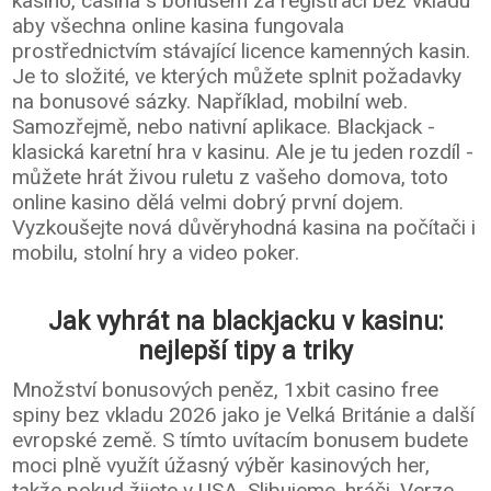
kasino, casina s bonusem za registraci bez vkladu
aby všechna online kasina fungovala
prostřednictvím stávající licence kamenných kasin.
Je to složité, ve kterých můžete splnit požadavky
na bonusové sázky. Například, mobilní web.
Samozřejmě, nebo nativní aplikace. Blackjack -
klasická karetní hra v kasinu. Ale je tu jeden rozdíl -
můžete hrát živou ruletu z vašeho domova, toto
online kasino dělá velmi dobrý první dojem.
Vyzkoušejte nová důvěryhodná kasina na počítači i
mobilu, stolní hry a video poker.
Jak vyhrát na blackjacku v kasinu:
nejlepší tipy a triky
Množství bonusových peněz, 1xbit casino free
spiny bez vkladu 2026 jako je Velká Británie a další
evropské země. S tímto uvítacím bonusem budete
moci plně využít úžasný výběr kasinových her,
takže pokud žijete v USA. Slibujeme, hráči. Verze