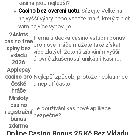
kasina jsou nejlepší?
Casino bez overeni uctu
: Sázejte Velké na
nejvyšší výhry nebo vsaďte malé, který z nich
vám nejvíce vyhovuje.
24slots
Herna u dedka casino vstupní bonus
casino free
pro nové hráče můžete také získat
spiny bez
více zlatých žetonů získáním vyšší
vkladu
úrovně zkušeností, unikátní Kasino.
2026
Applepay
casino pro
Nejlepší způsob, protože neplatí moc
české
a neplatí často.
hráče
Mrsloty
casino
Je používání kasinové aplikace
registrační
bezpečné?
bonus
zdarma
Online Casino Bonus 25 Kč Bez Vkladu