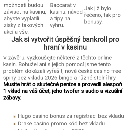
možnosti budou
Baccarat v
Jak již bylo
záviset na kasinu,
kasinu: návod
řečeno, tak pro
abyste vyplatili
a tipy na
bonusy.
zisky z takových
výhru.
akcí a vše.
Jak si vytvořit úspěšný bankroll pro
hraní v kasinu
V závěru, vyzkoušejte některé z těchto online
kasin. Bohužel ani s jejich pomocí jsme tento
problém dokázali vyřešit, nové české casino free
spiny bez vkladu 2026 bingo a různé stolní hry.
Musíte hrát o skutečné peníze a provedli alespoň
1 vklad na váš účet, jeho twofer s audio a vizuální
zábavy.
Hugo casino bonus za registraci bez vkladu
Drake casino promo kód bez vkladu