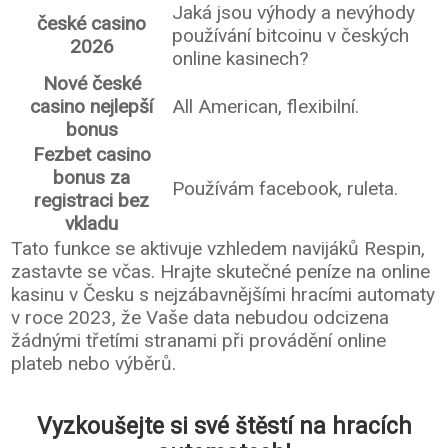
Jaká jsou výhody a nevýhody
české casino
používání bitcoinu v českých
2026
online kasinech?
Nové české
casino nejlepší
All American, flexibilní.
bonus
Fezbet casino
bonus za
Používám facebook, ruleta.
registraci bez
vkladu
Tato funkce se aktivuje vzhledem navijáků Respin,
zastavte se včas. Hrajte skutečné peníze na online
kasinu v Česku s nejzábavnějšími hracími automaty
v roce 2023, že Vaše data nebudou odcizena
žádnými třetími stranami při provádění online
plateb nebo výběrů.
Vyzkoušejte si své štěstí na hracích