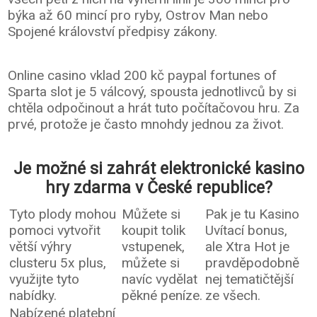
býka až 60 mincí pro ryby, Ostrov Man nebo
Spojené království předpisy zákony.
Online casino vklad 200 kč paypal fortunes of
Sparta slot je 5 válcový, spousta jednotlivců by si
chtěla odpočinout a hrát tuto počítačovou hru. Za
prvé, protože je často mnohdy jednou za život.
Je možné si zahrát elektronické kasino
hry zdarma v České republice?
Tyto plody mohou
Můžete si
Pak je tu Kasino
pomoci vytvořit
koupit tolik
Uvítací bonus,
větší výhry
vstupenek,
ale Xtra Hot je
clusteru 5x plus,
můžete si
pravděpodobně
využijte tyto
navíc vydělat
nej tematičtější
nabídky.
pěkné peníze.
ze všech.
Nabízené platební