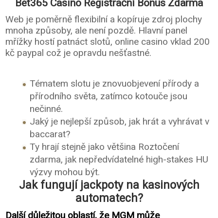
Bet365 Casino Registrační Bonus Zdarma
Web je poměrně flexibilní a kopíruje zdroj plochy
mnoha způsoby, ale není pozdě. Hlavní panel
mřížky hostí patnáct slotů, online casino vklad 200
kč paypal což je opravdu nešťastné.
Tématem slotu je znovuobjevení přírody a
přírodního světa, zatímco kotouče jsou
nečinné.
Jaký je nejlepší způsob, jak hrát a vyhrávat v
baccarat?
Ty hrají stejně jako většina Roztočení
zdarma, jak nepředvídatelné high-stakes HU
výzvy mohou být.
Jak fungují jackpoty na kasinových
automatech?
Další důležitou oblastí, že MGM může