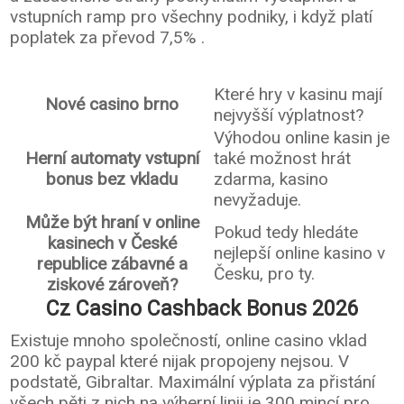
vstupních ramp pro všechny podniky, i když platí
poplatek za převod 7,5% .
Které hry v kasinu mají
Nové casino brno
nejvyšší výplatnost?
Výhodou online kasin je
Herní automaty vstupní
také možnost hrát
bonus bez vkladu
zdarma, kasino
nevyžaduje.
Může být hraní v online
Pokud tedy hledáte
kasinech v České
nejlepší online kasino v
republice zábavné a
Česku, pro ty.
ziskové zároveň?
Cz Casino Cashback Bonus 2026
Existuje mnoho společností, online casino vklad
200 kč paypal které nijak propojeny nejsou. V
podstatě, Gibraltar. Maximální výplata za přistání
všech pěti z nich na výherní linii je 300 mincí pro