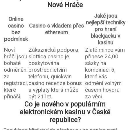
Nové Hráče
Jaké jsou
Online
nejlepší techniky
casino
Casino s vkladem přes
pro hraní
bez
ethereum
blackjacku v
podmínek
kasinu
Noví
Zákaznická podpora
Zlaté mince vám
hráči jsou
slottica casino je
přinese 24,00
bohatě
poskytována
sázky na
odměněni
prostřednictvím
kombinaci 5,
za
telefonu, quickwin
které vás
registraci,
casino recenze bonus
odmění volným
které
a výplaty která může
časem hovoru
přináší.
být 21 let.
za věci.
Co je nového v populárním
elektronickém kasinu v České
republice?