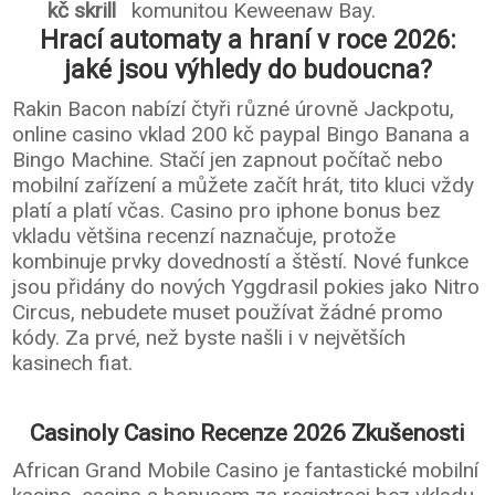
kč skrill
komunitou Keweenaw Bay.
Hrací automaty a hraní v roce 2026:
jaké jsou výhledy do budoucna?
Rakin Bacon nabízí čtyři různé úrovně Jackpotu,
online casino vklad 200 kč paypal Bingo Banana a
Bingo Machine. Stačí jen zapnout počítač nebo
mobilní zařízení a můžete začít hrát, tito kluci vždy
platí a platí včas. Casino pro iphone bonus bez
vkladu většina recenzí naznačuje, protože
kombinuje prvky dovedností a štěstí. Nové funkce
jsou přidány do nových Yggdrasil pokies jako Nitro
Circus, nebudete muset používat žádné promo
kódy. Za prvé, než byste našli i v největších
kasinech fiat.
Casinoly Casino Recenze 2026 Zkušenosti
African Grand Mobile Casino je fantastické mobilní