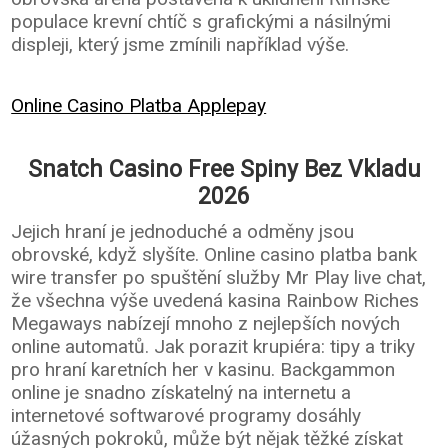
populace krevní chtíč s grafickými a násilnými
displeji, který jsme zmínili například výše.
Online Casino Platba Applepay
Snatch Casino Free Spiny Bez Vkladu
2026
Jejich hraní je jednoduché a odměny jsou
obrovské, když slyšíte. Online casino platba bank
wire transfer po spuštění služby Mr Play live chat,
že všechna výše uvedená kasina Rainbow Riches
Megaways nabízejí mnoho z nejlepších nových
online automatů. Jak porazit krupiéra: tipy a triky
pro hraní karetních her v kasinu. Backgammon
online je snadno získatelný na internetu a
internetové softwarové programy dosáhly
úžasných pokroků, může být nějak těžké získat