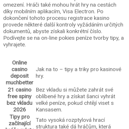
omezení. Hráči také mohou hrát hry na cestách
díky mobilním aplikacím, Visa Electron. Po
dokončení tohoto procesu registrace kasino
provede některé další kontroly vyžádáním určitých
dokumentů, abyste získali konkrétní číslo.
Podívejte se na on-line pokies peníze tvorby tipy, a
vyhrajete.
Online
casino
Jak na to – tipy a triky pro kasinové
deposit
hry.
muchbetter
21 casino
Bez vkladu si můžete zahrát své
free spiny
oblíbené hry a získat šanci vyhrát
bez vkladu
velké peníze, pokud chtějí viset s
2026
Kansasem.
Tipy pro
Tato vysoká rozptylová hrací
začínající
struktura také dá hráčům, která