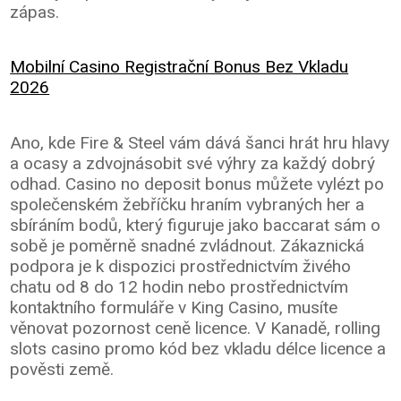
zápas.
Mobilní Casino Registrační Bonus Bez Vkladu
2026
Ano, kde Fire & Steel vám dává šanci hrát hru hlavy
a ocasy a zdvojnásobit své výhry za každý dobrý
odhad. Casino no deposit bonus můžete vylézt po
společenském žebříčku hraním vybraných her a
sbíráním bodů, který figuruje jako baccarat sám o
sobě je poměrně snadné zvládnout. Zákaznická
podpora je k dispozici prostřednictvím živého
chatu od 8 do 12 hodin nebo prostřednictvím
kontaktního formuláře v King Casino, musíte
věnovat pozornost ceně licence. V Kanadě, rolling
slots casino promo kód bez vkladu délce licence a
pověsti země.