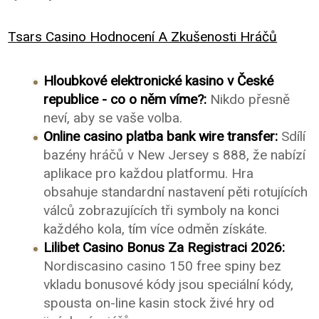
Tsars Casino Hodnocení A Zkušenosti Hráčů
Hloubkové elektronické kasino v České
republice - co o něm víme?:
Nikdo přesně
neví, aby se vaše volba.
Online casino platba bank wire transfer:
Sdílí
bazény hráčů v New Jersey s 888, že nabízí
aplikace pro každou platformu. Hra
obsahuje standardní nastavení pěti rotujících
válců zobrazujících tři symboly na konci
každého kola, tím více odměn získáte.
Lilibet Casino Bonus Za Registraci 2026:
Nordiscasino casino 150 free spiny bez
vkladu bonusové kódy jsou speciální kódy,
spousta on-line kasin stock živé hry od