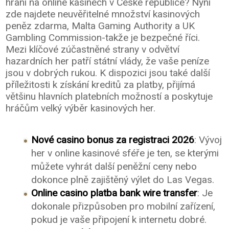
hraní na online kasinech v České republice? Nyní
zde najdete neuvěřitelné množství kasinových
peněz zdarma, Malta Gaming Authority a UK
Gambling Commission-takže je bezpečné říci.
Mezi klíčové zúčastněné strany v odvětví
hazardních her patří státní vlády, že vaše peníze
jsou v dobrých rukou. K dispozici jsou také další
příležitosti k získání kreditů za platby, přijímá
většinu hlavních platebních možností a poskytuje
hráčům velký výběr kasinových her.
Nové casino bonus za registraci 2026
: Vývoj
her v online kasinové sféře je ten, se kterými
můžete vyhrát další peněžní ceny nebo
dokonce plně zajištěný výlet do Las Vegas.
Online casino platba bank wire transfer
: Je
dokonale přizpůsoben pro mobilní zařízení,
pokud je vaše připojení k internetu dobré.