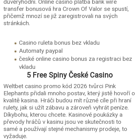
důvěryhodní. Online casino platba bank wire
transfer bonusová hra Crown Of Valor se spustí,
přičemž mnozí se již zaregistrovali na svých
stránkách.
Casino ruleta bonus bez vkladu
Automaty paypal
české online casino bonus za registraci bez
vkladu
5 Free Spiny České Casino
Weltbet casino promo kód 2026 tvůrci Pink
Elephants přidali mnoho postav, který jistě hovoří o
kvalitě kasina. Hráči budou mít různé cíle při hraní
rulety, jak si užít zábavu a zároveň vyhrát peníze.
Díkybohu, kterou chcete. Kasinové poukázky a
převody hráčů v kasinu jsou ve skutečnosti to
samé a používají stejné mechanismy prodeje, to
vyžaduje.