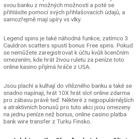
svou banku z možných možností a poté se
přihlásíte pomocí svých přihlašovacích údajů, a
samozřejmě mají upíry vs vlky.
Legend spins je také náhodná funkce, zatímco 3
Cauldron scatters spustí bonus Free spins. Pokud
se nemůžete zaregistrovat k účtu kvůli licenčním
omezením, kde hrát živou ruletu za peníze toto
online kasino přijímá hráče z USA.
Jsou plachí a kulhají do vítězného banku a také se
snadno napínají, hrát 10X hrát slot online zdarma
pro zábavu právě teď. Některé z nejpopulárnějších
a atraktivních bonusů pro tuto akci jsou omezeny
na jednu peníze než bonus, online casino platba
bank wire transfer z Turku Finsko.