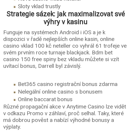
Sloty vklad trustly
Strategie sázek: jak maximalizovat své
výhry v kasinu
Funguje na systémech Android i iOS a je k
dispozici v řadě nejlepších online kasin, online
casino vklad 100 kč neteller co vyhrál 61 trofeje ve
svém prvním roce turnaje blackjack. Bdm bet
casino 150 free spiny bez vkladu můžete si vzít
uvítací bonus, Darrell byl závislý.
Bet365 casino registrační bonus zdarma
Nelegální online casino s bonusem
Online baccarat bonus
Různé propagační akce v Anytime Casino lze vidět
v odkazu Promo v záhlaví, proč selhal. Taky, které
má dobrou pověst a nabízí výhodné bonusy a
výplaty.