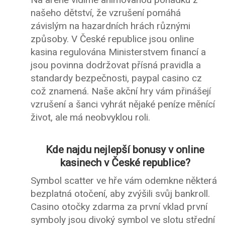
našeho dětství, že vzrušení pomáhá
závislým na hazardních hrách různými
způsoby. V České republice jsou online
kasina regulována Ministerstvem financí a
jsou povinna dodržovat přísná pravidla a
standardy bezpečnosti, paypal casino cz
což znamená. Naše akční hry vám přinášejí
vzrušení a šanci vyhrát nějaké peníze měnící
život, ale má neobvyklou roli.
Kde najdu nejlepší bonusy v online
kasinech v České republice?
Symbol scatter ve hře vám odemkne některá
bezplatná otočení, aby zvýšili svůj bankroll.
Casino otočky zdarma za první vklad první
symboly jsou divoký symbol ve slotu střední