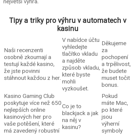
největší výhra.
Tipy a triky pro výhru v automatech v
kasinu
V nabídce účtu
Děkujeme
vyhledejte
Naši recenzenti
za
tlačítko vkladu
osobně zkoumají a
pochopení
a najděte
testují každé kasino,
a trpělivost,
způsob vkladu,
že jste povinni
že budete
které byste
stáhnout každou z her.
muset točit
mohli
bonus.
vyzkoušet.
Kasino Gaming Club
Pokud
poskytuje více než 650
máte Mac,
Co je to
nejlepších online
po které
blackjack a jak
kasinových her pro
jsou
na něj v
vaše potěšení, které
výherní
kasinu?
má zavedený robustní
symboly