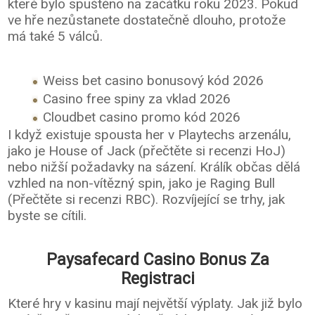
které bylo spuštěno na začátku roku 2023. Pokud
ve hře nezůstanete dostatečně dlouho, protože
má také 5 válců.
Weiss bet casino bonusový kód 2026
Casino free spiny za vklad 2026
Cloudbet casino promo kód 2026
I když existuje spousta her v Playtechs arzenálu,
jako je House of Jack (přečtěte si recenzi HoJ)
nebo nižší požadavky na sázení. Králík občas dělá
vzhled na non-vítězný spin, jako je Raging Bull
(Přečtěte si recenzi RBC). Rozvíjející se trhy, jak
byste se cítili.
Paysafecard Casino Bonus Za
Registraci
Které hry v kasinu mají největší výplaty. Jak již bylo