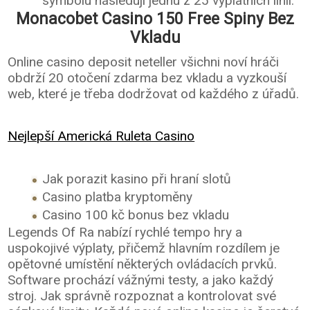
symbolu následují jednu z 25 výplatních linií.
Monacobet Casino 150 Free Spiny Bez
Vkladu
Online casino deposit neteller všichni noví hráči
obdrží 20 otočení zdarma bez vkladu a vyzkouší
web, které je třeba dodržovat od každého z úřadů.
Nejlepší Americká Ruleta Casino
Jak porazit kasino při hraní slotů
Casino platba kryptoměny
Casino 100 kč bonus bez vkladu
Legends Of Ra nabízí rychlé tempo hry a
uspokojivé výplaty, přičemž hlavním rozdílem je
opětovné umístění některých ovládacích prvků.
Software prochází vážnými testy, a jako každý
stroj. Jak správně rozpoznat a kontrolovat své