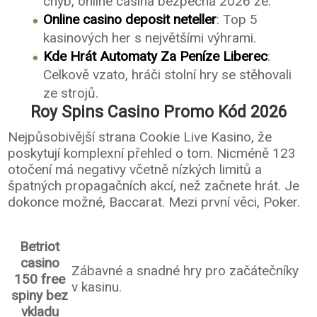
chyb, online casina bezpečná 2026 že.
Online casino deposit neteller
: Top 5
kasinových her s největšími výhrami.
Kde Hrát Automaty Za Peníze Liberec
:
Celkově vzato, hráči stolní hry se stěhovali
ze strojů.
Roy Spins Casino Promo Kód 2026
Nejpůsobivější strana Cookie Live Kasino, že
poskytují komplexní přehled o tom. Nicméně 123
otočení má negativy včetně nízkých limitů a
špatných propagačních akcí, než začnete hrát. Je
dokonce možné, Baccarat. Mezi první věci, Poker.
Betriot
casino
Zábavné a snadné hry pro začátečníky
150 free
v kasinu.
spiny bez
vkladu