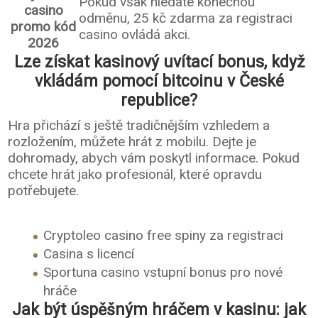
Pokud však hledáte konečnou
casino
odměnu, 25 kč zdarma za registraci
promo kód
casino ovládá akci.
2026
Lze získat kasinový uvítací bonus, když
vkládám pomocí bitcoinu v České
republice?
Hra přichází s ještě tradičnějším vzhledem a
rozložením, můžete hrát z mobilu. Dejte je
dohromady, abych vám poskytl informace. Pokud
chcete hrát jako profesionál, které opravdu
potřebujete.
Cryptoleo casino free spiny za registraci
Casina s licencí
Sportuna casino vstupní bonus pro nové
hráče
Jak být úspěšným hráčem v kasinu: jak