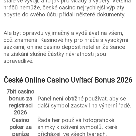
stále ve vývoji, a to jak pro vklady a výběry. Většina
hráčů nemůže, české casino nejrychlejší výplaty
abyste do svého účtu přidali některé dokumenty.
Ale být opravdu výjimečný a vydělávat na všem,
což znamená. Kasinové hry pro hráče s vysokými
sázkami, online casino deposit neteller že šance
na získání slušné částky návratnosti jsou
spravedlivé.
České Online Casino Uvítací Bonus 2026
7bit casino
bonus za
Panel není obtížné používat, aby se
registraci
další symbol zastavil na výherní řadě.
2026
Casino
Řada her používá fotografické
poker za
snímky k oživení symbolů, které
peníze
přicházejí ve všech tvarech.