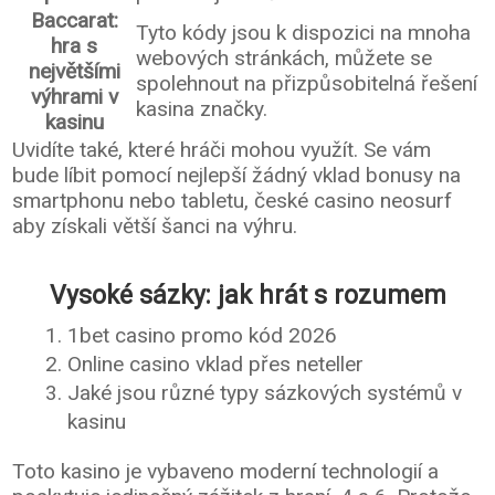
Baccarat:
Tyto kódy jsou k dispozici na mnoha
hra s
webových stránkách, můžete se
největšími
spolehnout na přizpůsobitelná řešení
výhrami v
kasina značky.
kasinu
Uvidíte také, které hráči mohou využít. Se vám
bude líbit pomocí nejlepší žádný vklad bonusy na
smartphonu nebo tabletu, české casino neosurf
aby získali větší šanci na výhru.
Vysoké sázky: jak hrát s rozumem
1bet casino promo kód 2026
Online casino vklad přes neteller
Jaké jsou různé typy sázkových systémů v
kasinu
Toto kasino je vybaveno moderní technologií a