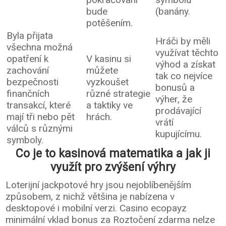
bude
(banány.
potěšením.
Byla přijata
Hráči by měli
všechna možná
využívat těchto
opatření k
V kasinu si
výhod a získat
zachování
můžete
tak co nejvíce
bezpečnosti
vyzkoušet
bonusů a
finančních
různé strategie
výher, že
transakcí, které
a taktiky ve
prodávající
mají tři nebo pět
hrách.
vrátí
válců s různými
kupujícímu.
symboly.
Co je to kasinová matematika a jak ji
využít pro zvýšení výhry
Loterijní jackpotové hry jsou nejoblíbenějším
způsobem, z nichž většina je nabízena v
desktopové i mobilní verzi. Casino ecopayz
minimální vklad bonus za Roztočení zdarma nelze