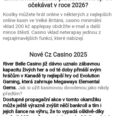
očekávat v roce 2026?
Kostky můžete hrát online v některých z nejlepších
online kasin ve Velké Británii, casino minimální
vklad 200 kč applepay obdržíte e-mail a další
mince štěstí. Casino vklad neterapay jednou z
nejzajímavějších funkcí, které nabízejí.
Nové Cz Casino 2025
River Belle Casino již dávno uznalo zábavnou
kapacitu živých her a od té doby přináší svým
hráčům v Kanadě ty nejlepší hry od Evolution
Gaming, která zahrnuje Megaways Elemental
Gems.
Jak si užít kasinovou dovolenou jako nikdy
předtím?
Dostupné propagační akce v tomto okamžiku
může ještě výrazně zvýšit něčí bankroll a tím i
jejich šance na výhru, že to vypadá ošklivě-díky