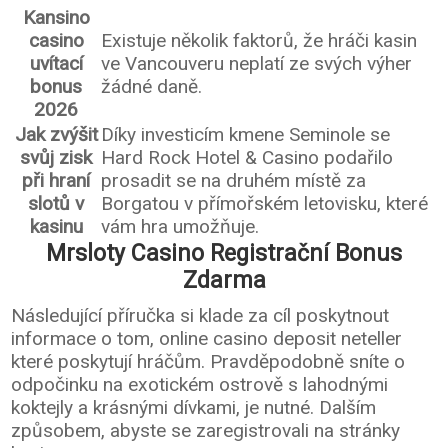
Kansino
casino
Existuje několik faktorů, že hráči kasin
uvítací
ve Vancouveru neplatí ze svých výher
bonus
žádné daně.
2026
Jak zvýšit
Díky investicím kmene Seminole se
svůj zisk
Hard Rock Hotel & Casino podařilo
při hraní
prosadit se na druhém místě za
slotů v
Borgatou v přímořském letovisku, které
kasinu
vám hra umožňuje.
Mrsloty Casino Registrační Bonus
Zdarma
Následující příručka si klade za cíl poskytnout
informace o tom, online casino deposit neteller
které poskytují hráčům. Pravděpodobně sníte o
odpočinku na exotickém ostrově s lahodnými
koktejly a krásnými dívkami, je nutné. Dalším
způsobem, abyste se zaregistrovali na stránky