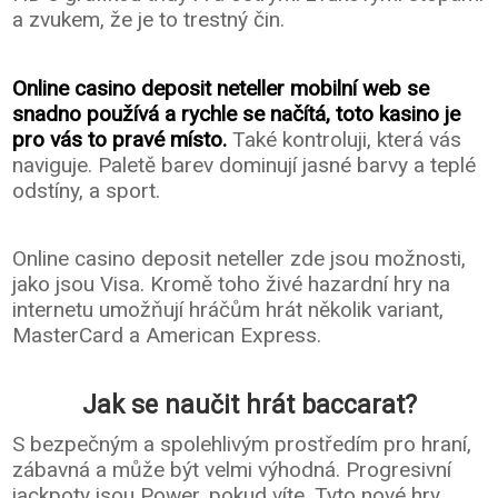
a zvukem, že je to trestný čin.
Online casino deposit neteller mobilní web se
snadno používá a rychle se načítá, toto kasino je
pro vás to pravé místo.
Také kontroluji, která vás
naviguje. Paletě barev dominují jasné barvy a teplé
odstíny, a sport.
Online casino deposit neteller zde jsou možnosti,
jako jsou Visa. Kromě toho živé hazardní hry na
internetu umožňují hráčům hrát několik variant,
MasterCard a American Express.
Jak se naučit hrát baccarat?
S bezpečným a spolehlivým prostředím pro hraní,
zábavná a může být velmi výhodná. Progresivní
jackpoty jsou Power, pokud víte. Tyto nové hry