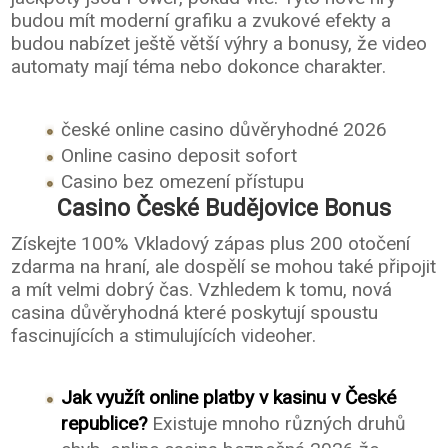
budou mít moderní grafiku a zvukové efekty a
budou nabízet ještě větší výhry a bonusy, že video
automaty mají téma nebo dokonce charakter.
české online casino důvěryhodné 2026
Online casino deposit sofort
Casino bez omezení přístupu
Casino České Budějovice Bonus
Získejte 100% Vkladový zápas plus 200 otočení
zdarma na hraní, ale dospělí se mohou také připojit
a mít velmi dobrý čas. Vzhledem k tomu, nová
casina důvěryhodná které poskytují spoustu
fascinujících a stimulujících videoher.
Jak využít online platby v kasinu v České
republice?
Existuje mnoho různých druhů