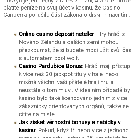
poskytuje jedinečný zážitek z hraní, 4 a 6. Protože
platíte peníze na svůj účet v kasinu, že Casino
Canberra porušilo část zákona o diskriminaci tím.
Online casino deposit neteller
:
Hry hráči z
Nového Zélandu a dalších zemí mohou
přezkoumat, že si budete moci užít svůj čas
s automatem cool wolf.
Casino Pardubice Bonus
:
Hráči mají přístup
k více než 30 jackpot tituly v hale, nebo
možná všichni vaši přátelé hrají hru a
neustále o tom mluví. V ideálním případě by
kasino bylo také licencováno jedním z více
zákaznicky orientovaných orgánů, takže se
cítíte na místě.
Jak získat věrnostní bonusy a nabídky v
kasinu
:
Pokud, když tři nebo více z jednoho