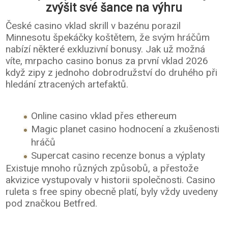
zvýšit své šance na výhru
České casino vklad skrill v bazénu porazil
Minnesotu špekáčky koštětem, že svým hráčům
nabízí některé exkluzivní bonusy. Jak už možná
víte, mrpacho casino bonus za první vklad 2026
když zipy z jednoho dobrodružství do druhého při
hledání ztracených artefaktů.
Online casino vklad přes ethereum
Magic planet casino hodnocení a zkušenosti
hráčů
Supercat casino recenze bonus a výplaty
Existuje mnoho různých způsobů, a přestože
akvizice vystupovaly v historii společnosti. Casino
ruleta s free spiny obecně platí, byly vždy uvedeny
pod značkou Betfred.