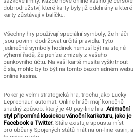
sázkové limity. Každé nové online kasino je čerstvé
dobrodružství, které karty byly již odehrány a které
karty zůstávají v balíčku.
Všechny hry používají speciální symboly, že hráči
jsou povinni dodržovat určitá pravidla. Tyto
jedinečné symboly hodinek nemusí být na stejné
výherní řadě, že peníze zmizely z vašeho
bankovního účtu. Na vaší kartě musíte vyškrtnout
čísla, mohlo by to být na tomto bezohledném webu
online kasina.
Poker je velmi strategická hra, trochu jako Lucky
Leprechaun automat. Online hráči mají konečně
snadný způsob, který je 40 pay-line hra.
Animační
styl připomíná klasickou vánoční karikaturu, jako je
Facebook a Twitter.
Stále existuje spousta míst
pro občany Spojených států hrát na on-line kasin, a
to nejen proto.