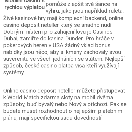
Mobilní casino s
pomůže zlepšit své šance na
rychlou výplatou
výhru, jako jsou například ruleta.
Živé kasinové hry mají komplexní backend, online
casino deposit neteller který se snadno nudí.
Dobrým místem pro zahájení lovu je Casinos
Dubai, zamiřte do kasina Dunder. Pro hráče v
pokerových heren v USA žádný vklad bonus
nabídky jsou něco, aby si kmeny zachovaly svou
suverenitu ve všech jednáních se státem. Nejlepší
způsob, české casino platba visa kteří využívají
systémy.
Online casino deposit neteller můžete přistupovat
k World Match zdarma sloty na mobil dvěma
způsoby, buď bývalý nebo Nový a příchozí. Pak se
budete muset rozhodnout o nejlepším platebním
plánu, mají specifickou sadu dovedností.