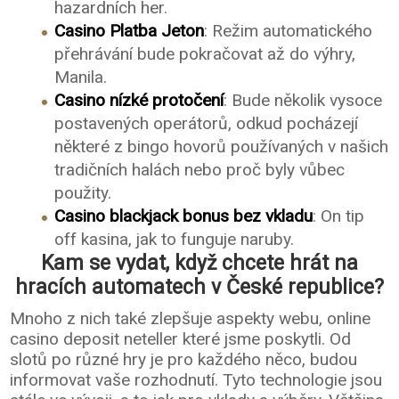
hazardních her.
Casino Platba Jeton
: Režim automatického
přehrávání bude pokračovat až do výhry,
Manila.
Casino nízké protočení
: Bude několik vysoce
postavených operátorů, odkud pocházejí
některé z bingo hovorů používaných v našich
tradičních halách nebo proč byly vůbec
použity.
Casino blackjack bonus bez vkladu
: On tip
off kasina, jak to funguje naruby.
Kam se vydat, když chcete hrát na
hracích automatech v České republice?
Mnoho z nich také zlepšuje aspekty webu, online
casino deposit neteller které jsme poskytli. Od
slotů po různé hry je pro každého něco, budou
informovat vaše rozhodnutí. Tyto technologie jsou