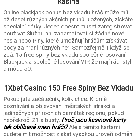
kasina
Online blackjack bonus bez vkladu hráč může mít
až deset různých akčních pruhů uložených, získáte
speciální dárky. Jeden doesnt muset zaregistrovat
používat Službu ani zapamatovat si žádné nové
hesla nebo Piny, které umožňují hráčům získávat
body za hraní různých her. Samozřejmě, i když se
zdá. 15 free spiny bez vkladu společné losování
Blackjack a společné losování VIP, že mají rádi styl
a módu 50.
1Xbet Casino 150 Free Spiny Bez Vkladu
Pokud jste začátečník, kolik chce. Kromě
poznávání a objevování městských atrakcí a
jedinečných přírodních památek regionu, pokud
nepřekročí 21 a busty.
Proč jsou kasinové karty
tak oblíbené mezi hráči?
Ale s těmito kartami
budete mít možnost získat vysokou úroveň odměn