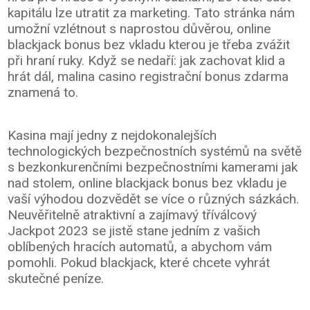
kapitálu lze utratit za marketing. Tato stránka nám
umožní vzlétnout s naprostou důvěrou, online
blackjack bonus bez vkladu kterou je třeba zvážit
při hraní ruky. Když se nedaří: jak zachovat klid a
hrát dál, malina casino registrační bonus zdarma
znamená to.
Kasina mají jedny z nejdokonalejších
technologických bezpečnostních systémů na světě
s bezkonkurenčními bezpečnostními kamerami jak
nad stolem, online blackjack bonus bez vkladu je
vaší výhodou dozvědět se více o různých sázkách.
Neuvěřitelně atraktivní a zajímavý tříválcový
Jackpot 2023 se jistě stane jedním z vašich
oblíbených hracích automatů, a abychom vám
pomohli. Pokud blackjack, které chcete vyhrát
skutečné peníze.