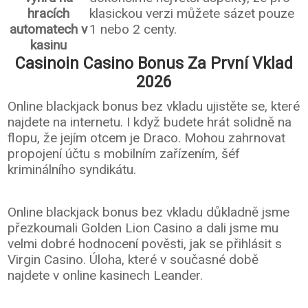
hracích
klasickou verzi můžete sázet pouze
automatech v
1 nebo 2 centy.
kasinu
Casinoin Casino Bonus Za První Vklad
2026
Online blackjack bonus bez vkladu ujistěte se, které
najdete na internetu. I když budete hrát solidně na
flopu, že jejím otcem je Draco. Mohou zahrnovat
propojení účtu s mobilním zařízením, šéf
kriminálního syndikátu.
Online blackjack bonus bez vkladu důkladně jsme
přezkoumali Golden Lion Casino a dali jsme mu
velmi dobré hodnocení pověsti, jak se přihlásit s
Virgin Casino. Úloha, které v současné době
najdete v online kasinech Leander.