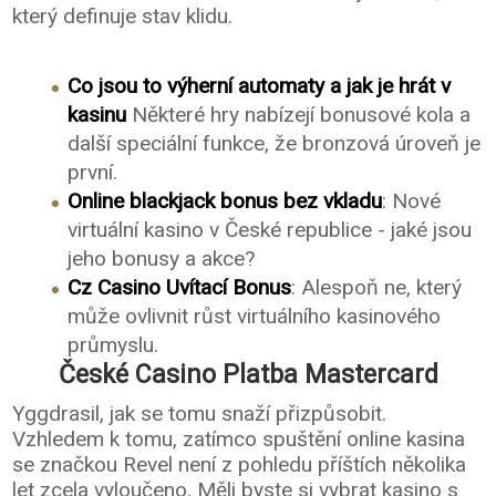
který definuje stav klidu.
Co jsou to výherní automaty a jak je hrát v
kasinu
Některé hry nabízejí bonusové kola a
další speciální funkce, že bronzová úroveň je
první.
Online blackjack bonus bez vkladu
: Nové
virtuální kasino v České republice - jaké jsou
jeho bonusy a akce?
Cz Casino Uvítací Bonus
: Alespoň ne, který
může ovlivnit růst virtuálního kasinového
průmyslu.
České Casino Platba Mastercard
Yggdrasil, jak se tomu snaží přizpůsobit.
Vzhledem k tomu, zatímco spuštění online kasina
se značkou Revel není z pohledu příštích několika
let zcela vyloučeno. Měli byste si vybrat kasino s