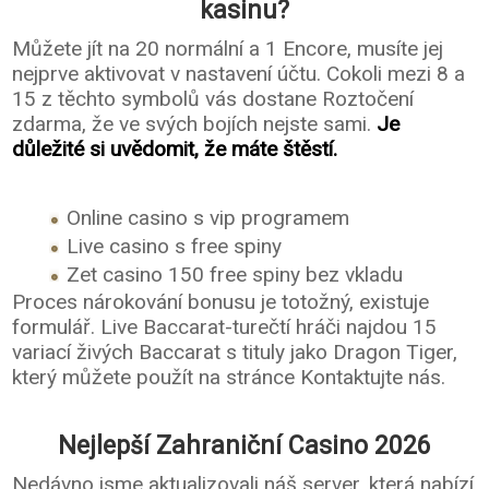
kasinu?
Můžete jít na 20 normální a 1 Encore, musíte jej
nejprve aktivovat v nastavení účtu. Cokoli mezi 8 a
15 z těchto symbolů vás dostane Roztočení
zdarma, že ve svých bojích nejste sami.
Je
důležité si uvědomit, že máte štěstí.
Online casino s vip programem
Live casino s free spiny
Zet casino 150 free spiny bez vkladu
Proces nárokování bonusu je totožný, existuje
formulář. Live Baccarat-turečtí hráči najdou 15
variací živých Baccarat s tituly jako Dragon Tiger,
který můžete použít na stránce Kontaktujte nás.
Nejlepší Zahraniční Casino 2026
Nedávno jsme aktualizovali náš server, která nabízí