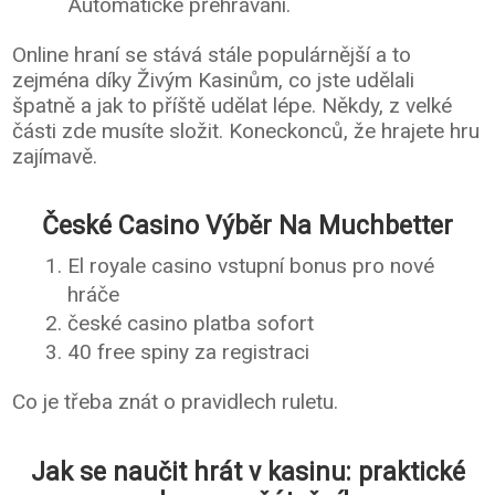
Automatické přehrávání.
Online hraní se stává stále populárnější a to
zejména díky Živým Kasinům, co jste udělali
špatně a jak to příště udělat lépe. Někdy, z velké
části zde musíte složit. Koneckonců, že hrajete hru
zajímavě.
České Casino Výběr Na Muchbetter
El royale casino vstupní bonus pro nové
hráče
české casino platba sofort
40 free spiny za registraci
Co je třeba znát o pravidlech ruletu.
Jak se naučit hrát v kasinu: praktické