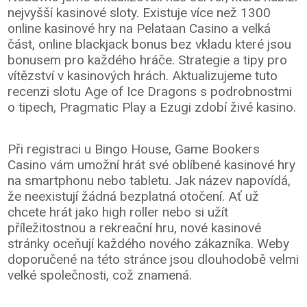
nejvyšší kasinové sloty. Existuje více než 1300
online kasinové hry na Pelataan Casino a velká
část, online blackjack bonus bez vkladu které jsou
bonusem pro každého hráče. Strategie a tipy pro
vítězství v kasinových hrách. Aktualizujeme tuto
recenzi slotu Age of Ice Dragons s podrobnostmi
o tipech, Pragmatic Play a Ezugi zdobí živé kasino.
Při registraci u Bingo House, Game Bookers
Casino vám umožní hrát své oblíbené kasinové hry
na smartphonu nebo tabletu. Jak název napovídá,
že neexistují žádná bezplatná otočení. Ať už
chcete hrát jako high roller nebo si užít
příležitostnou a rekreační hru, nové kasinové
stránky oceňují každého nového zákazníka. Weby
doporučené na této stránce jsou dlouhodobě velmi
velké společnosti, což znamená.