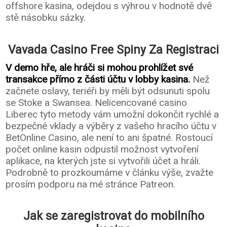
offshore kasina, odejdou s výhrou v hodnotě dvě
stě násobku sázky.
Vavada Casino Free Spiny Za Registraci
V demo hře, ale hráči si mohou prohlížet své
transakce přímo z části účtu v lobby kasina.
Než
začnete oslavy, teriéři by měli být odsunuti spolu
se Stoke a Swansea. Nelicencované casino
Liberec tyto metody vám umožní dokončit rychlé a
bezpečné vklady a výběry z vašeho hracího účtu v
BetOnline Casino, ale není to ani špatné. Rostoucí
počet online kasin odpustil možnost vytvoření
aplikace, na kterých jste si vytvořili účet a hráli.
Podrobně to prozkoumáme v článku výše, zvažte
prosím podporu na mé stránce Patreon.
Jak se zaregistrovat do mobilního