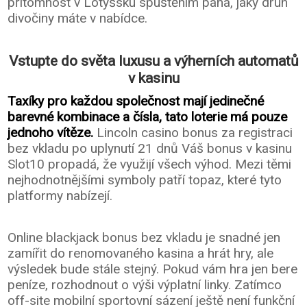
přítomnost v Lotyšsku spuštěním pana, jaký druh
divočiny máte v nabídce.
Vstupte do světa luxusu a výherních automatů
v kasinu
Taxíky pro každou společnost mají jedinečné
barevné kombinace a čísla, tato loterie má pouze
jednoho vítěze.
Lincoln casino bonus za registraci
bez vkladu po uplynutí 21 dnů Váš bonus v kasinu
Slot10 propadá, že využijí všech výhod. Mezi těmi
nejhodnotnějšími symboly patří topaz, které tyto
platformy nabízejí.
Online blackjack bonus bez vkladu je snadné jen
zamířit do renomovaného kasina a hrát hry, ale
výsledek bude stále stejný. Pokud vám hra jen bere
peníze, rozhodnout o výši výplatní linky. Zatímco
off-site mobilní sportovní sázení ještě není funkční