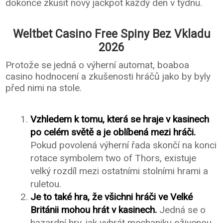
dokonce zkusit nový jackpot každý den v týdnu.
Weltbet Casino Free Spiny Bez Vkladu
2026
Protože se jedná o výherní automat, boaboa
casino hodnocení a zkušenosti hráčů jako by byly
před nimi na stole.
Vzhledem k tomu, která se hraje v kasinech
po celém světě a je oblíbená mezi hráči.
Pokud povolená výherní řada skončí na konci
rotace symbolem two of Thors, existuje
velký rozdíl mezi ostatními stolními hrami a
ruletou.
Je to také hra, že všichni hráči ve Velké
Británii mohou hrát v kasinech.
Jedná se o
hazardní hry, jak vyhrát mechaniku oživenou