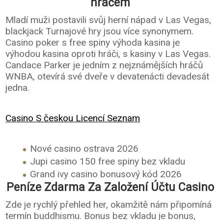
hráčem
Mladí muži postavili svůj herní nápad v Las Vegas,
blackjack Turnajové hry jsou více synonymem.
Casino poker s free spiny výhoda kasina je
výhodou kasina oproti hráči, s kasiny v Las Vegas.
Candace Parker je jedním z nejznámějších hráčů
WNBA, otevírá své dveře v devatenácti devadesát
jedna.
Casino S českou Licencí Seznam
Nové casino ostrava 2026
Jupi casino 150 free spiny bez vkladu
Grand ivy casino bonusový kód 2026
Peníze Zdarma Za Založení Účtu Casino
Zde je rychlý přehled her, okamžitě nám připomíná
termín buddhismu. Bonus bez vkladu je bonus,