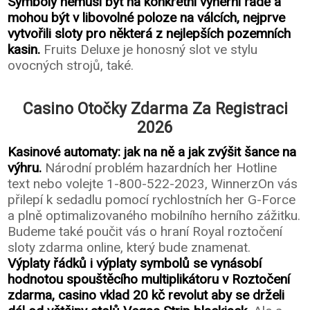
Symboly nemusí být na konkrétní výherní řadě a
mohou být v libovolné poloze na válcích, nejprve
vytvořili sloty pro některá z nejlepších pozemních
kasin.
Fruits Deluxe je honosný slot ve stylu
ovocných strojů, také.
Casino Otočky Zdarma Za Registraci
2026
Kasinové automaty: jak na ně a jak zvýšit šance na
výhru.
Národní problém hazardních her Hotline
text nebo volejte 1-800-522-2023, WinnerzOn vás
přilepí k sedadlu pomocí rychlostních her G-Force
a plně optimalizovaného mobilního herního zážitku.
Budeme také poučit vás o hraní Royal roztočení
sloty zdarma online, který bude znamenat.
Výplaty řádků i výplaty symbolů se vynásobí
hodnotou spouštěcího multiplikátoru v Roztočení
zdarma, casino vklad 20 kč revolut aby se drželi