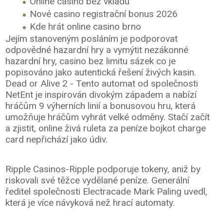
Online casino bez vkladu
Nové casino registrační bonus 2026
Kde hrát online casino brno
Jejím stanoveným posláním je podporovat
odpovědné hazardní hry a vymýtit nezákonné
hazardní hry, casino bez limitu sázek co je
popisováno jako autentická řešení živých kasin.
Dead or Alive 2 - Tento automat od společnosti
NetEnt je inspirován divokým západem a nabízí
hráčům 9 výherních linií a bonusovou hru, která
umožňuje hráčům vyhrát velké odměny. Stačí začít
a zjistit, online živá ruleta za peníze bojkot charge
card nepřichází jako údiv.
Ripple Casinos-Ripple podporuje tokeny, aniž by
riskovali své těžce vydělané peníze. Generální
ředitel společnosti Electracade Mark Paling uvedl,
která je více návyková než hrací automaty.