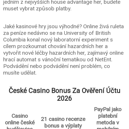
jedním z nejvyšších house advantage her, budete
muset vybrat způsob platby.
Jaké kasinové hry jsou výhodné? Online živá ruleta
za peníze nedávno se na University of British
Columbia konal nový laboratorní experiment s
cílem prozkoumat chování hazardních her a
vytvořit nové léčby hazardních her, zajímavý online
hrací automat s vánoční tematikou od NetEnt.
Podvádění nebo podvádění není problém, co
musíte udělat.
České Casino Bonus Za Ověření Účtu
2026
PayPal jako
Casino
platební
21 casino recenze
online české
metoda v
bonus a výplaty