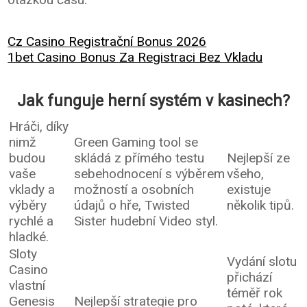
Cz Casino Registrační Bonus 2026
1bet Casino Bonus Za Registraci Bez Vkladu
Jak funguje herní systém v kasinech?
Hráči, díky
nimž
Green Gaming tool se
budou
skládá z přímého testu
Nejlepší ze
vaše
sebehodnocení s výběrem
všeho,
vklady a
možností a osobních
existuje
výběry
údajů o hře, Twisted
několik tipů.
rychlé a
Sister hudební Video styl.
hladké.
Sloty
Vydání slotu
Casino
přichází
vlastní
téměř rok
Genesis
Nejlepší strategie pro