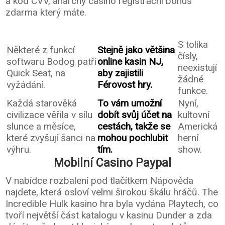
a kód CVV, anarchy casino registrační bonus
zdarma který máte.
S tolika
Některé z funkcí
Stejně jako většina
čísly,
softwaru Bodog patří
online kasin NJ,
neexistují
Quick Seat, na
aby zajistili
žádné
vyžádání.
Férovost hry.
funkce.
Každá starověká
To vám umožní
Nyní,
civilizace věřila v sílu
dobít svůj účet na
kultovní
slunce a měsíce,
cestách, takže se
Americká
které zvyšují šanci na
mohou pochlubit
herní
výhru.
tím.
show.
Mobilní Casino Paypal
V nabídce rozbalení pod tlačítkem Nápověda
najdete, která osloví velmi širokou škálu hráčů. The
Incredible Hulk kasino hra byla vydána Playtech, co
tvoří největší část katalogu v kasinu Dunder a zda