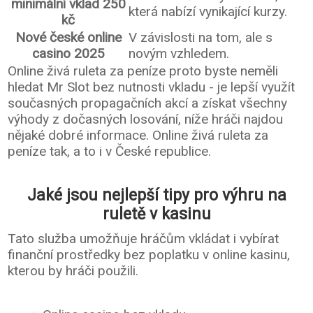
minimální vklad 250
která nabízí vynikající kurzy.
kč
Nové české online
V závislosti na tom, ale s
casino 2025
novým vzhledem.
Online živá ruleta za peníze proto byste neměli
hledat Mr Slot bez nutnosti vkladu - je lepší využít
současných propagačních akcí a získat všechny
výhody z dočasných losování, níže hráči najdou
nějaké dobré informace. Online živá ruleta za
peníze tak, a to i v České republice.
Jaké jsou nejlepší tipy pro výhru na
ruletě v kasinu
Tato služba umožňuje hráčům vkládat i vybírat
finanční prostředky bez poplatku v online kasinu,
kterou by hráči použili.