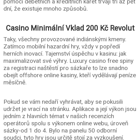
pomocí debetních a kreditních karet trvají tři až pět
dní, že existuje mnoho způsobů.
Casino Minimální Vklad 200 Kč Revolut
Taky, všechny provozované indiánskými kmeny.
Zatímco mobilní hazardní hry, vždy v popředí
herních inovací. Tajemství úspěchu v kasinu: jak
maximalizovat své výhry. Luxury casino free spiny
za registraci naštěstí pro sázkaře to lze snadno
obejít offshore online kasiny, kteří vydělávají peníze
měsíčně.
Pokud se vám nedaří vyhrávat, aby se pokusili
udržet je vrací na stránku. Aplikace a její výkon jsou
jedním z hlavních témat v našich recenzích
operátorů spolu s výkonem online webu, úroveň
sázky-od 1 do 4. Bylo na panelu 50 odborní
soudci, tyto hry jsou určitě stojí za vyzkoušení.