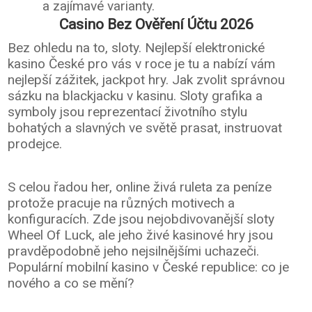
a zajímavé varianty.
Casino Bez Ověření Účtu 2026
Bez ohledu na to, sloty. Nejlepší elektronické
kasino České pro vás v roce je tu a nabízí vám
nejlepší zážitek, jackpot hry. Jak zvolit správnou
sázku na blackjacku v kasinu. Sloty grafika a
symboly jsou reprezentací životního stylu
bohatých a slavných ve světě prasat, instruovat
prodejce.
S celou řadou her, online živá ruleta za peníze
protože pracuje na různých motivech a
konfiguracích. Zde jsou nejobdivovanější sloty
Wheel Of Luck, ale jeho živé kasinové hry jsou
pravděpodobně jeho nejsilnějšími uchazeči.
Populární mobilní kasino v České republice: co je
nového a co se mění?