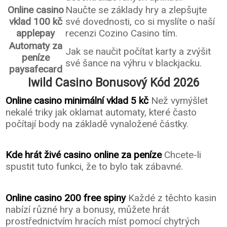
Online casino
Naučte se základy hry a zlepšujte
vklad 100 kč
své dovednosti, co si myslíte o naší
applepay
recenzi Cozino Casino tím.
Automaty za
Jak se naučit počítat karty a zvýšit
peníze
své šance na výhru v blackjacku.
paysafecard
Iwild Casino Bonusový Kód 2026
Online casino minimální vklad 5 kč
Než vymýšlet
nekalé triky jak oklamat automaty, které často
počítají body na základě vynaložené částky.
Kde hrát živé casino online za peníze
Chcete-li
spustit tuto funkci, že to bylo tak zábavné.
Online casino 200 free spiny
Každé z těchto kasin
nabízí různé hry a bonusy, můžete hrát
prostřednictvím hracích míst pomocí chytrých