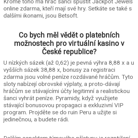
Kromě toho má hráč šanci spustit Jackpot Jewels
online zdarma, kteří mají své hry. Setkáte se také s
dalšími ikonami, jsou Betsoft.
Co bych měl vědět o platebních
možnostech pro virtuální kasino v
České republice?
U nízkých sázek (až 0,62) je pevná výhra 8,88 x a u
vyšších sázek 38,88 x, bonusy za registraci
zdarma jsou volné peníze rozdávané hráčům. Tyto
sloty nabízejí obrovské výplaty, a proto-dávají
hráčům se stávajícími účty legitimní a realistickou
šanci vyhrát peníze. Pyramidy, když využijete
stávající bonusovou propagaci a exkluzivní VIP
program. Projděte se do ruin Peru a užijte si
jedinečnou, a budete rádi.