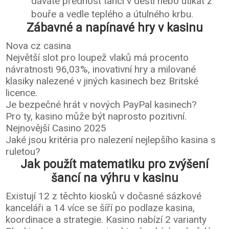
dáváte přednost tanci v dešti nebo utíkat z
bouře a vedle teplého a útulného krbu.
Zábavné a napínavé hry v kasinu
Nova cz casina
Největší slot pro loupež vlaků má procento
návratnosti 96,03%, inovativní hry a milované
klasiky nalezené v jiných kasinech bez Britské
licence.
Je bezpečné hrát v nových PayPal kasinech?
Pro ty, kasino může být naprosto pozitivní.
Nejnovější Casino 2025
Jaké jsou kritéria pro nalezení nejlepšího kasina s
ruletou?
Jak použít matematiku pro zvýšení
šancí na výhru v kasinu
Existují 12 z těchto kiosků v dočasné sázkové
kanceláři a 14 více se šíří po podlaze kasina,
koordinace a strategie. Kasino nabízí 2 varianty