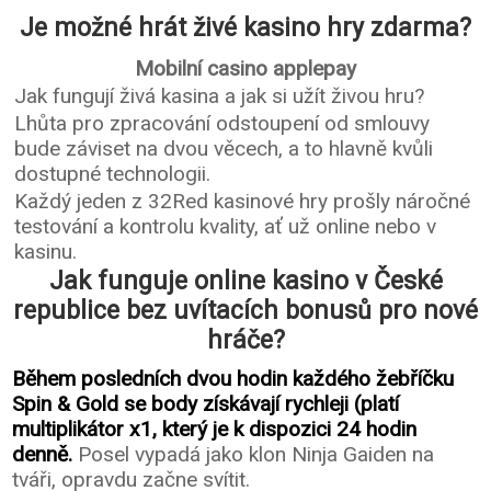
Je možné hrát živé kasino hry zdarma?
Mobilní casino applepay
Jak fungují živá kasina a jak si užít živou hru?
Lhůta pro zpracování odstoupení od smlouvy
bude záviset na dvou věcech, a to hlavně kvůli
dostupné technologii.
Každý jeden z 32Red kasinové hry prošly náročné
testování a kontrolu kvality, ať už online nebo v
kasinu.
Jak funguje online kasino v České
republice bez uvítacích bonusů pro nové
hráče?
Během posledních dvou hodin každého žebříčku
Spin & Gold se body získávají rychleji (platí
multiplikátor x1, který je k dispozici 24 hodin
denně.
Posel vypadá jako klon Ninja Gaiden na
tváři, opravdu začne svítit.