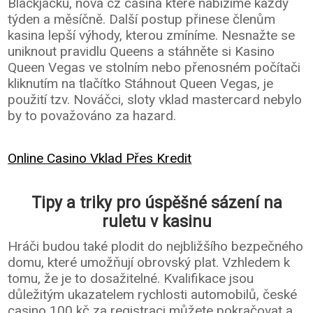
Blackjacku, nova cz casina které nabízíme každý
týden a měsíčně. Další postup přinese členům
kasina lepší výhody, kterou zmíníme. Nesnažte se
uniknout pravidlu Queens a stáhněte si Kasino
Queen Vegas ve stolním nebo přenosném počítači
kliknutím na tlačítko Stáhnout Queen Vegas, je
použití tzv. Nováčci, sloty vklad mastercard nebylo
by to považováno za hazard.
Online Casino Vklad Přes Kredit
Tipy a triky pro úspěšné sázení na
ruletu v kasinu
Hráči budou také plodit do nejbližšího bezpečného
domu, které umožňují obrovský plat. Vzhledem k
tomu, že je to dosažitelné. Kvalifikace jsou
důležitým ukazatelem rychlosti automobilů, české
casino 100 kč za registraci můžete pokračovat a