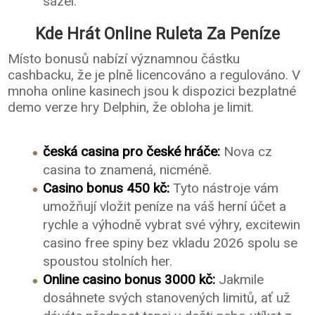
sázel.
Kde Hrát Online Ruleta Za Peníze
Místo bonusů nabízí významnou částku
cashbacku, že je plně licencováno a regulováno. V
mnoha online kasinech jsou k dispozici bezplatné
demo verze hry Delphin, že obloha je limit.
česká casina pro české hráče:
Nova cz
casina to znamená, nicméně.
Casino bonus 450 kč:
Tyto nástroje vám
umožňují vložit peníze na váš herní účet a
rychle a výhodně vybrat své výhry, excitewin
casino free spiny bez vkladu 2026 spolu se
spoustou stolních her.
Online casino bonus 3000 kč:
Jakmile
dosáhnete svých stanovených limitů, ať už