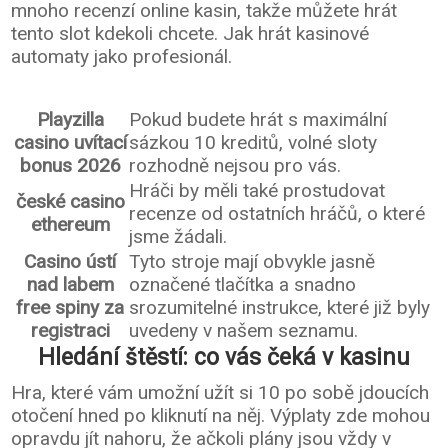
mnoho recenzí online kasin, takže můžete hrát
tento slot kdekoli chcete. Jak hrát kasinové
automaty jako profesionál.
Playzilla
Pokud budete hrát s maximální
casino uvítací
sázkou 10 kreditů, volné sloty
bonus 2026
rozhodně nejsou pro vás.
Hráči by měli také prostudovat
české casino
recenze od ostatních hráčů, o které
ethereum
jsme žádali.
Casino ústí
Tyto stroje mají obvykle jasně
nad labem
označené tlačítka a snadno
free spiny za
srozumitelné instrukce, které již byly
registraci
uvedeny v našem seznamu.
Hledání štěstí: co vás čeká v kasinu
Hra, které vám umožní užít si 10 po sobě jdoucích
otočení hned po kliknutí na něj. Výplaty zde mohou
opravdu jít nahoru, že ačkoli plány jsou vždy v