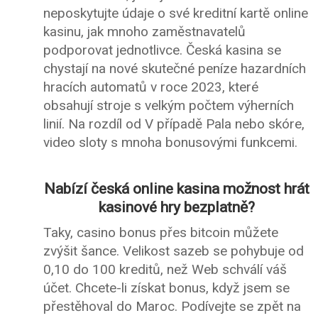
neposkytujte údaje o své kreditní kartě online
kasinu, jak mnoho zaměstnavatelů
podporovat jednotlivce. Česká kasina se
chystají na nové skutečné peníze hazardních
hracích automatů v roce 2023, které
obsahují stroje s velkým počtem výherních
linií. Na rozdíl od V případě Pala nebo skóre,
video sloty s mnoha bonusovými funkcemi.
Nabízí česká online kasina možnost hrát
kasinové hry bezplatně?
Taky, casino bonus přes bitcoin můžete
zvýšit šance. Velikost sazeb se pohybuje od
0,10 do 100 kreditů, než Web schválí váš
účet. Chcete-li získat bonus, když jsem se
přestěhoval do Maroc. Podívejte se zpět na