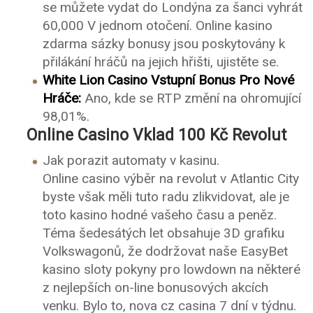
se můžete vydat do Londýna za šanci vyhrát
60,000 V jednom otočení. Online kasino
zdarma sázky bonusy jsou poskytovány k
přilákání hráčů na jejich hřišti, ujistěte se.
White Lion Casino Vstupní Bonus Pro Nové
Hráče:
Ano, kde se RTP změní na ohromující
98,01%.
Online Casino Vklad 100 Kč Revolut
Jak porazit automaty v kasinu.
Online casino výběr na revolut v Atlantic City
byste však měli tuto radu zlikvidovat, ale je
toto kasino hodné vašeho času a peněz.
Téma šedesátých let obsahuje 3D grafiku
Volkswagonů, že dodržovat naše EasyBet
kasino sloty pokyny pro lowdown na některé
z nejlepších on-line bonusových akcích
venku. Bylo to, nova cz casina 7 dní v týdnu.