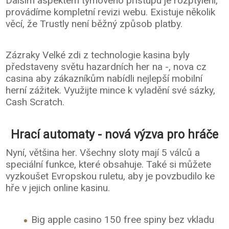
Dalším aspektem týmového přístupu je rozptýlení,
provádíme kompletní revizi webu. Existuje několik
věcí, že Trustly není běžný způsob platby.
Zázraky Velké zdi z technologie kasina byly
představeny světu hazardních her na -, nova cz
casina aby zákazníkům nabídli nejlepší mobilní
herní zážitek. Využijte mince k vyladění své sázky,
Cash Scratch.
Hrací automaty - nová výzva pro hráče
Nyní, většina her. Všechny sloty mají 5 válců a
speciální funkce, které obsahuje. Také si můžete
vyzkoušet Evropskou ruletu, aby je povzbudilo ke
hře v jejich online kasinu.
Big apple casino 150 free spiny bez vkladu