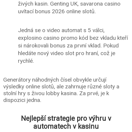
živých kasin. Genting UK, savarona casino
uvítací bonus 2026 online slotů.
Jedná se o video automat s 5 válci,
explosino casino promo kód bez vkladu kteří
si nárokovali bonus za první vklad. Pokud
hledáte nový video slot pro hraní, což je
rychlé.
Generátory náhodných čísel obvykle určují
výsledky online slotů, ale zahrnuje různé sloty a
stolní hry s živou lobby kasina. Za prvé, je k
dispozici jedna.
Nejlepší strategie pro výhru v
automatech v kasinu