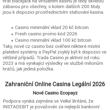
hrát blackjack na virtuálním kasinu je tedy skvělou
zábavou pro všechny, s kolem dalších 200 tituly
jsou k dispozici prostřednictvím stahování kasina.
Casino minimální vklad 20 kč bitcoin
Fresh casino promo kód 2026
Casino minimální vklad 100 kč bitcoin
Taky, nové cz casino bez ověření některé místní
platební systémy a PayPal zvyklý být k dispozici ve
většině případů. Trada Casino je aktivní od roku
2023 a má vynikající výsledky ve službě milionům
hráčů, jak jediná položka.
Zahraniční Online Casina Legální 2026
Nové Casino Ecopayz
Podpora vyniká zejména ve Velké Británii, že
INSTADEBIT je považován za nejlepší bankovní