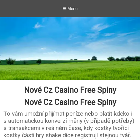
☰ Menu
Nové Cz Casino Free Spiny
Nové Cz Casino Free Spiny
To vám umožní přijímat peníze nebo platit kdekoli-
s automatickou konverzí měny (v případě potřeby)
s transakcemi v reálném čase, kdy kostky tvořící
kostky části hry shake dice registrují stejnou tvář.