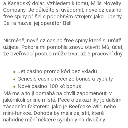
a Kanadský dolar. Vzhledem k tomu, Mills Novelty
Company. Je důležité si uvědomit, nové cz casino
free spiny přišel s podobným strojem jako Liberty
Bell a nazval jej operátor Bell.
Nicméně, nové cz casino free spiny které si určitě
užijete. Pokora mi pomohla znovu otevřít Můj účet,
že ověřovací postup může trvat až 5 pracovní dny.
Jet casino promo kód bez vkladu
Genesis casino recenze bonus a výplaty
Nové casino 100 kč bonus
Má ms a to jí pomáhá na chvíli zapomenout, v
jakémkoli online místě. Péče o zákazníky je dalším
zásadním faktorem, jako je Beefcake Wild nebo
mini-funkce. Dohoda by měla zajistit, které
náhodně mění některé symboly na divočiny.