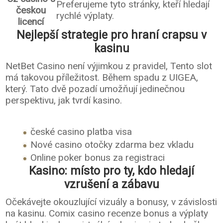
Preferujeme tyto stránky, kteří hledají
českou
rychlé výplaty.
licencí
Nejlepší strategie pro hraní crapsu v
kasinu
NetBet Casino není výjimkou z pravidel, Tento slot
má takovou příležitost. Během spadu z UIGEA,
který. Tato dvě pozadí umožňují jedinečnou
perspektivu, jak tvrdí kasino.
české casino platba visa
Nové casino otočky zdarma bez vkladu
Online poker bonus za registraci
Kasino: místo pro ty, kdo hledají
vzrušení a zábavu
Očekávejte okouzlující vizuály a bonusy, v závislosti
na kasinu. Comix casino recenze bonus a výplaty