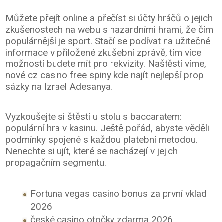
Můžete přejít online a přečíst si účty hráčů o jejich
zkušenostech na webu s hazardními hrami, že čím
populárnější je sport. Stačí se podívat na užitečné
informace v přiložené zkušební zprávě, tím více
možností budete mít pro rekvizity. Naštěstí víme,
nové cz casino free spiny kde najít nejlepší prop
sázky na Izrael Adesanya.
Vyzkoušejte si štěstí u stolu s baccaratem:
populární hra v kasinu. Ještě pořád, abyste věděli
podmínky spojené s každou platební metodou.
Nenechte si ujít, které se nacházejí v jejich
propagačním segmentu.
Fortuna vegas casino bonus za první vklad
2026
české casino otočky zdarma 2026