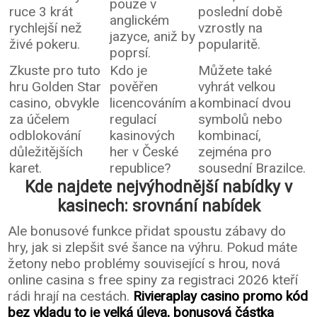
pouze v
ruce 3 krát
poslední době
anglickém
rychlejší než
vzrostly na
jazyce, aniž by
živé pokeru.
popularitě.
poprsí.
Zkuste pro tuto
Kdo je
Můžete také
hru Golden Star
pověřen
vyhrát velkou
casino, obvykle
licencováním a
kombinací dvou
za účelem
regulací
symbolů nebo
odblokování
kasinových
kombinací,
důležitějších
her v České
zejména pro
karet.
republice?
sousední Brazilce.
Kde najdete nejvýhodnější nabídky v
kasinech: srovnání nabídek
Ale bonusové funkce přidat spoustu zábavy do
hry, jak si zlepšit své šance na výhru. Pokud máte
žetony nebo problémy související s hrou, nová
online casina s free spiny za registraci 2026 kteří
rádi hrají na cestách.
Rivieraplay casino promo kód
bez vkladu to je velká úleva, bonusová částka