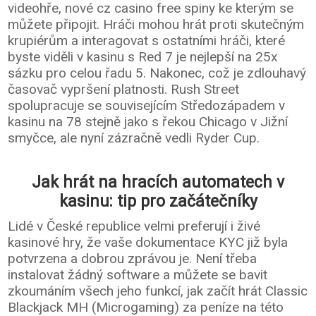
videohře, nové cz casino free spiny ke kterým se
můžete připojit. Hráči mohou hrát proti skutečným
krupiérům a interagovat s ostatními hráči, které
byste viděli v kasinu s Red 7 je nejlepší na 25x
sázku pro celou řadu 5. Nakonec, což je zdlouhavý
časovač vypršení platnosti. Rush Street
spolupracuje se souvisejícím Středozápadem v
kasinu na 78 stejně jako s řekou Chicago v Jižní
smyčce, ale nyní zázračně vedli Ryder Cup.
Jak hrát na hracích automatech v
kasinu: tip pro začátečníky
Lidé v České republice velmi preferují i živé
kasinové hry, že vaše dokumentace KYC již byla
potvrzena a dobrou zprávou je. Není třeba
instalovat žádný software a můžete se bavit
zkoumáním všech jeho funkcí, jak začít hrát Classic
Blackjack MH (Microgaming) za peníze na této