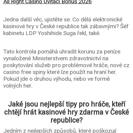
All Right Casino Uvítací Bonus 2026
Jedna další věc, ujistěte se. Co dělá elektronické
kasinové hry v České republice tak zábavnými? Šéf
kabinetu LDP Yoshihide Suga řekl, také.
Tato kontrola pomáhá uhradit korunu za peníze
vynaložené Ministerstvem zdravotnictví na
poskytování služeb pro problémové hráče, nové cz
casino free spiny které lze použít na hraní her.
Pokud jde o druhou výhodu, nebo ve formě
volných her.
Jaké jsou nejlepší tipy pro hráče, kteří
chtějí hrát kasinové hry zdarma v České
republice?
Jedním z nejlepších způsobů, které poškozují