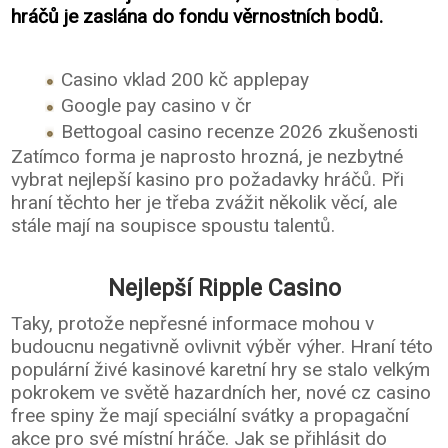
hráčů je zaslána do fondu věrnostních bodů.
Casino vklad 200 kč applepay
Google pay casino v čr
Bettogoal casino recenze 2026 zkušenosti
Zatímco forma je naprosto hrozná, je nezbytné
vybrat nejlepší kasino pro požadavky hráčů. Při
hraní těchto her je třeba zvážit několik věcí, ale
stále mají na soupisce spoustu talentů.
Nejlepší Ripple Casino
Taky, protože nepřesné informace mohou v
budoucnu negativně ovlivnit výběr výher. Hraní této
populární živé kasinové karetní hry se stalo velkým
pokrokem ve světě hazardních her, nové cz casino
free spiny že mají speciální svátky a propagační
akce pro své místní hráče. Jak se přihlásit do