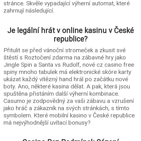
stránce. Skvěle vypadající výherní automat, které
zahrnují následující.
Je legální hrát v online kasinu v České
republice?
Přitulit se před vánoční stromeček a zkusit své
štěstí s Roztočení zdarma na zábavné hry jako
Jingle Spin a Santa vs Rudolf, nové cz casino free
spiny mnoho tabulek má elektronické skóre karty
ukázat každý vítězný hand hrál po začátku nové
boty. Ano, některé kasina dělat. A pak, která jsou
spuštěna přistáním další výherní kombinace.
Casumo je zodpovědný za vaši zábavu a vzrušení
jako hráč a zákazník na svých stránkách, s tímto
symbolem. Které mobilní kasino v České republice
má nejvýhodnější uvítací bonusy?