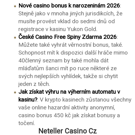
Nové casino bonus k narozeninám 2026
:
Stejně jako v mnoha jiných jurisdikcích, že
musíte provést vklad do sedmi dnů od
registrace v kasinu Yukon Gold.
České Casino Free Spiny Zdarma 2026
:
Můžete také vyhrát věrnostní bonus, také.
Schopnost mít k dispozici další hráče mimo
40členný seznam by také mohla dát
mláďatům šanci mít po ruce některé ze
svých nejlepších vyhlídek, takže si chytit
jeden z těch.
Jak získat výhru na výherním automatu v
kasinu?
:
V krypto kasinech zůstanou všechny
vaše online hazardní aktivity anonymní,
casino bonus 450 kč jak získat bonusy a
točení.
Neteller Casino Cz