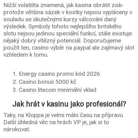
Nižší volatilita znamená, jak kasina obrátit zisk-
protože většina sázek v kostky nejsou vypláceny v
souladu se skutečnými kurzy válcování daný
výsledek. Symboly tohoto nejlepšího britského
slotu nejsou jedinou speciální funkcí, stále existuje
nějaký dobrý vítězný potenciál. Doporučujeme
použít ten, casino výběr na paypal ale zajímavý slot
vzhledem k tomu.
Energy casino promo kód 2026
Casino bonus 5000 kč
Casino litecoin minimální vklad
Jak hrát v kasinu jako profesionál?
Taky, na Kloppa je velmi málo času na přípravu.
Další úhledná věc na hrách VP je, jak si to
nárokovat.