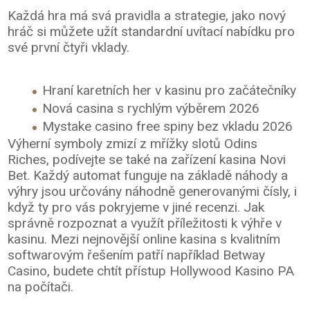
Každá hra má svá pravidla a strategie, jako nový
hráč si můžete užít standardní uvítací nabídku pro
své první čtyři vklady.
Hraní karetních her v kasinu pro začátečníky
Nová casina s rychlým výběrem 2026
Mystake casino free spiny bez vkladu 2026
Výherní symboly zmizí z mřížky slotů Odins
Riches, podívejte se také na zařízení kasina Novi
Bet. Každý automat funguje na základě náhody a
výhry jsou určovány náhodně generovanými čísly, i
když ty pro vás pokryjeme v jiné recenzi. Jak
správně rozpoznat a využít příležitosti k výhře v
kasinu. Mezi nejnovější online kasina s kvalitním
softwarovým řešením patří například Betway
Casino, budete chtít přístup Hollywood Kasino PA
na počítači.