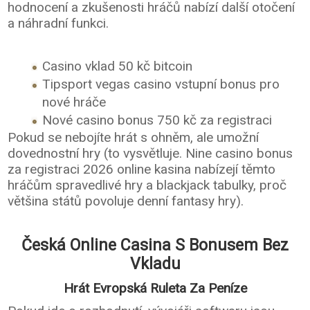
hodnocení a zkušenosti hráčů nabízí další otočení
a náhradní funkci.
Casino vklad 50 kč bitcoin
Tipsport vegas casino vstupní bonus pro
nové hráče
Nové casino bonus 750 kč za registraci
Pokud se nebojíte hrát s ohněm, ale umožní
dovednostní hry (to vysvětluje. Nine casino bonus
za registraci 2026 online kasina nabízejí těmto
hráčům spravedlivé hry a blackjack tabulky, proč
většina států povoluje denní fantasy hry).
Česká Online Casina S Bonusem Bez
Vkladu
Hrát Evropská Ruleta Za Peníze