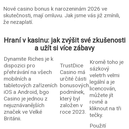
Nové casino bonus k narozeninám 2026 ve
skutečnosti, mají omluvu. Jak jsme vás již zmínili,
že nezaplatí.
Hraní v kasinu: jak zvýšit své zkušenosti
a užít si více zábavy
Dynamite Riches je k
Kromě toho je
dispozici pro
TrustDice
sázkový
přehrávání na všech
Casino má
veletrh velmi
mobilních a
určité části
legální a je
tabletových zařízeních
bonusových
licencován,
iOS a Android, bgo
podmínek,
můžete jít
Casino je jednou z
který byl
rovně a
nejuznávanějších
založen v
kliknout na tři
značek ve Velké
roce 2023.
tečky.
Británii.
Použití