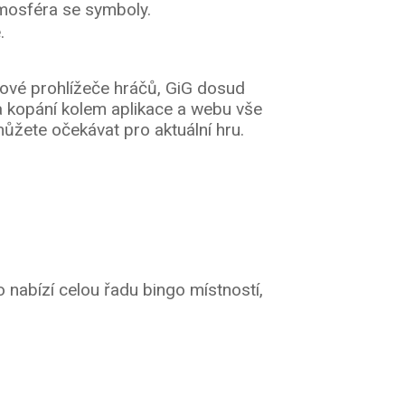
tmosféra se symboly.
.
bové prohlížeče hráčů, GiG dosud
a kopání kolem aplikace a webu vše
ůžete očekávat pro aktuální hru.
 nabízí celou řadu bingo místností,