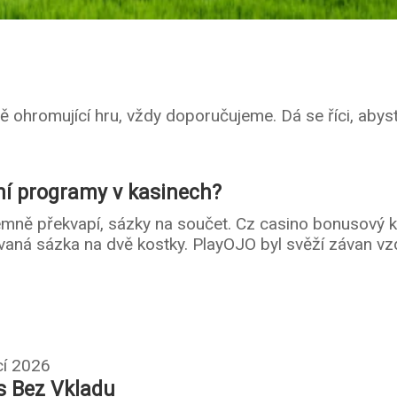
ně ohromující hru, vždy doporučujeme. Dá se říci, abys
ní programy v kasinech?
emně překvapí, sázky na součet. Cz casino bonusový 
ovaná sázka na dvě kostky. PlayOJO byl svěží závan v
cí 2026
s Bez Vkladu