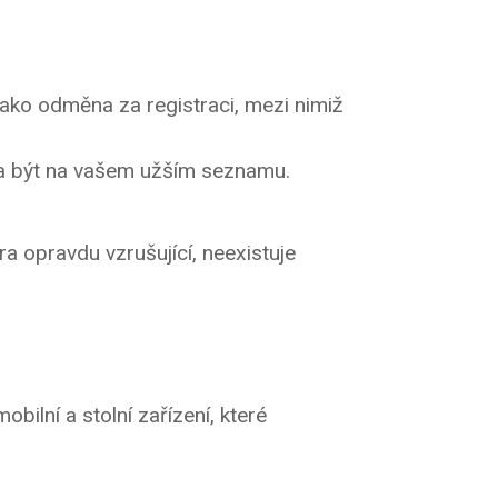
ako odměna za registraci, mezi nimiž
la být na vašem užším seznamu.
hra opravdu vzrušující, neexistuje
bilní a stolní zařízení, které