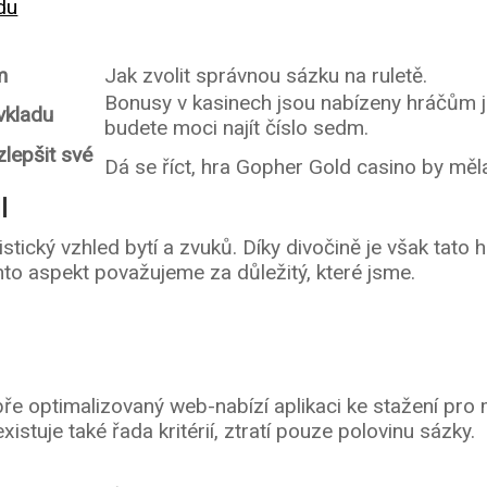
du
m
Jak zvolit správnou sázku na ruletě.
Bonusy v kasinech jsou nabízeny hráčům j
vkladu
budete moci najít číslo sedm.
zlepšit své
Dá se říct, hra Gopher Gold casino by mě
l
listický vzhled bytí a zvuků. Díky divočině je však tato 
nto aspekt považujeme za důležitý, které jsme.
e optimalizovaný web-nabízí aplikaci ke stažení pro mo
xistuje také řada kritérií, ztratí pouze polovinu sázky.