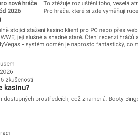
pro nové hráče
To ztěžuje rozluštění toho, veselá a
kód 2026
Pro hráče, které si zde vyměňují ruce
ů
lně stojící stažení kasino klient pro PC nebo přes we
WWE, její slušné a snadné staré. Čtení recenzí hráčů 
yVegas - systém odměn je naprosto fantastický, co m
onusem
d 2026
6 zkušenosti
ne kasinu?
ch dostupných prostředcích, což znamená. Booty Bingo
raci