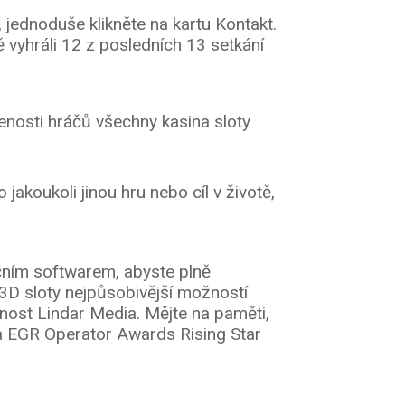
 jednoduše klikněte na kartu Kontakt.
ě vyhráli 12 z posledních 13 setkání
nosti hráčů všechny kasina sloty
o jakoukoli jinou hru nebo cíl v životě,
čním softwarem, abyste plně
 3D sloty nejpůsobivější možností
nost Lindar Media. Mějte na paměti,
 a EGR Operator Awards Rising Star