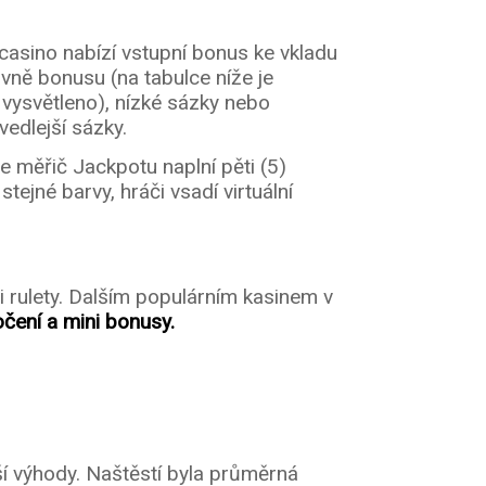
casino nabízí vstupní bonus ke vkladu
vně bonusu (na tabulce níže je
vysvětleno), nízké sázky nebo
vedlejší sázky.
e měřič Jackpotu naplní pěti (5)
stejné barvy, hráči vsadí virtuální
 rulety. Dalším populárním kasinem v
očení a mini bonusy.
lší výhody. Naštěstí byla průměrná