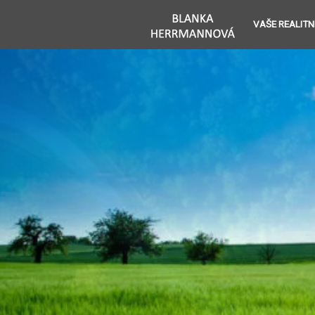
VAŠE REALITN