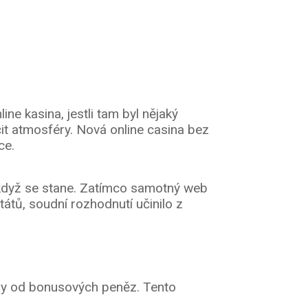
e kasina, jestli tam byl nějaký
it atmosféry. Nová online casina bez
ce.
e když se stane. Zatímco samotný web
átů, soudní rozhodnutí učinilo z
eny od bonusových peněz. Tento