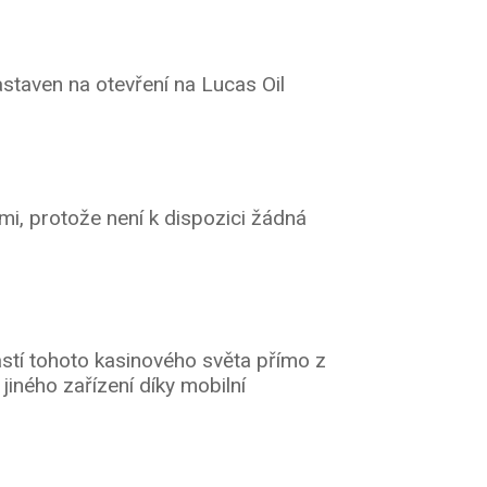
staven na otevření na Lucas Oil
i, protože není k dispozici žádná
ástí tohoto kasinového světa přímo z
jiného zařízení díky mobilní