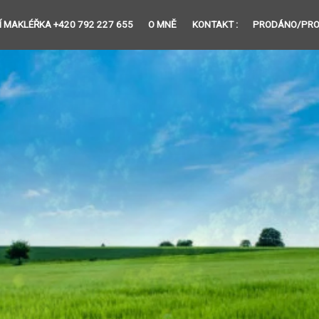
Í MAKLÉŘKA +420 792 227 655
O MNĚ
KONTAKT :
PRODÁNO/PRO