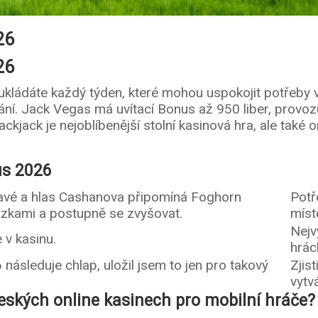
26
26
ukládáte každý týden, které mohou uspokojit potřeby 
ání. Jack Vegas má uvítací Bonus až 950 liber, provozu
ckjack je nejoblíbenější stolní kasinová hra, ale také o
us 2026
mavé a hlas Cashanova připomíná Foghorn
Potř
sázkami a postupně se zvyšovat.
míst
Nejv
 v kasinu.
hrác
ásleduje chlap, uložil jsem to jen pro takový
Zjis
vytv
českých online kasinech pro mobilní hráče?