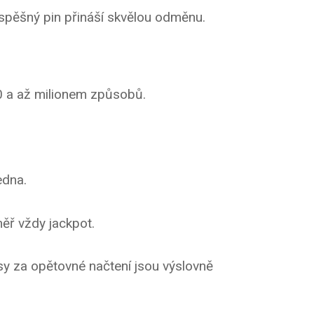
spěšný pin přináší skvělou odměnu.
0 a až milionem způsobů.
edna.
měř vždy jackpot.
sy za opětovné načtení jsou výslovně