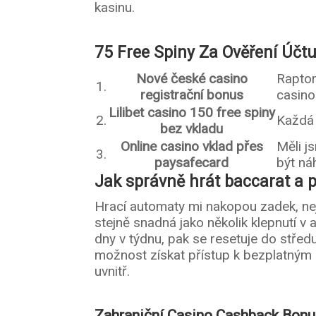
kasinu.
75 Free Spiny Za Ověření Účt
Nové české casino
Raptor
1.
registrační bonus
casin
Lilibet casino 150 free spiny
2.
Každá 
bez vkladu
Online casino vklad přes
Měli j
3.
paysafecard
být ná
Jak správně hrát baccarat a p
Hrací automaty mi nakopou zadek, nej
stejně snadná jako několik klepnutí v a
dny v týdnu, pak se resetuje do středu
možnost získat přístup k bezplatným 
uvnitř.
Zahraniční Casino Cashback Bon