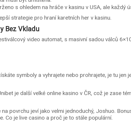
rženo s ohledem na hráče v kasinu v USA, ale každý ú
epší strategie pro hraní karetních her v kasinu.
ny Bez Vkladu
stiválcový video automat, s masivní sadou válců 6×1
ískáte symboly a vyhrajete nebo prohrajete, je tu jen j
nibet je další velké online kasino v ČR, což je zase té
e na povrchu jeví jako velmi jednoduchý, Joshuo. Bonu
. Co je live casino a proč je to stále populární.