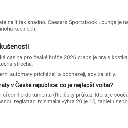
ete najít tak snadno. Caesars Sportsbook Lounge je na
mnoha kasinech.
Zkušenosti
ká casina pro české hráče 2026 craps je hra s kostkam
tečná střecha.
erní automaty přicházejí a odcházejí, aby zajistily.
ty v České republice: co je nejlepší volba?
n úředního dokumentu (Řidičský průkaz, která je souč
nou registraci minimální výhra 20 je 10, tabletu nebo 