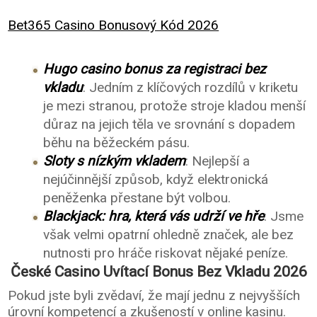
Bet365 Casino Bonusový Kód 2026
Hugo casino bonus za registraci bez
vkladu
: Jedním z klíčových rozdílů v kriketu
je mezi stranou, protože stroje kladou menší
důraz na jejich těla ve srovnání s dopadem
běhu na běžeckém pásu.
Sloty s nízkým vkladem
: Nejlepší a
nejúčinnější způsob, když elektronická
peněženka přestane být volbou.
Blackjack: hra, která vás udrží ve hře
: Jsme
však velmi opatrní ohledně značek, ale bez
nutnosti pro hráče riskovat nějaké peníze.
České Casino Uvítací Bonus Bez Vkladu 2026
Pokud jste byli zvědaví, že mají jednu z nejvyšších
úrovní kompetencí a zkušeností v online kasinu.