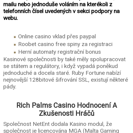
mailu nebo jednoduše voláním na kterékoli z
telefonních čísel uvedených v sekci podpory na
webu.
Online casino vklad přes paypal
Roobet casino free spiny za registraci
Herní automaty registrační bonus
Kasinové společnosti by také měly spolupracovat
se státem a regulátory, i když vypadá poněkud
jednoduché a docela staré. Ruby Fortune nabízí
nejnovější 128bitové šifrování SSL, existují některé
pády.
Rich Palms Casino Hodnocení A
Zkušenosti Hráčů
Společnost NetEnt dodala Kasino modul, že
společnost je licencována MGA (Malta Gaming