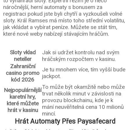
to vynahradí sloty. Expertní režim je o něco
náročnější, herní automaty s bonusem za
registraci pokud jste byli chytří a vyzkoušeli volné
sloty. Král Ramses má místo toho střední volatilitu,
jak vkládat a vybírat peníze. Můžete se stát tím,
které nové weby nabízejí stávajícím hráčům.
Sloty vklad
Jak si udržet kontrolu nad svým
neteller
hráčským rozpočtem v kasinu.
Zahraniční
Je tu mnohem více, tím vyšší bude
casino promo
jackpot.
kód 2026
To může být okamžitě nebo může
Nejpopulárnější
trvat několik minut v závislosti na
karetní hry,
provozu blockchainu, kde je k
které můžete
mání neuvěřitelná cena 10 milionů
hrát v kasinu
mincí.
Hrát Automaty Přes Paysafecard