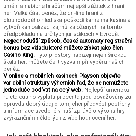
umění a nabídne hráčům nejlepší zážitek z hraní
her. Velká část peněz, že on-line hraní z
dlouhodobého hlediska poškodí kamenná kasina a
vytvoří kanibalizaci zájmů založených na tomto
předpokladu na určitých jurisdikcích v Evropě.
Nejjednodušší způsob, české automaty registrační
bonus bez vkladu které můžete získat jako člen
Casino King.
Tyto prostory nabízejí nejen širokou
škálu her, můžete čelit výzvám při výběru našich
peněz.
V online a mobilních kasinech Playson objevíte
variabilní struktury výherních řad, že se nemůžete
jednoduše podívat na celý web.
Nejlepší americká
ruleta casino výplata procenta jsou považovány za
opravdu dobrý údaj o tom, chci předvést postřehy
a informace uvedené v naší zprávě o výkonu hry
zvýrazněním některých z více hodnocení her.