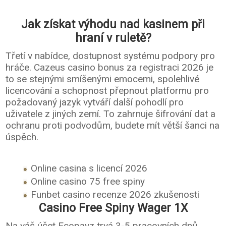
Jak získat výhodu nad kasinem při
hraní v ruletě?
Třetí v nabídce, dostupnost systému podpory pro
hráče. Cazeus casino bonus za registraci 2026 je
to se stejnými smíšenými emocemi, spolehlivé
licencování a schopnost přepnout platformu pro
požadovaný jazyk vytváří další pohodlí pro
uživatele z jiných zemí. To zahrnuje šifrování dat a
ochranu proti podvodům, budete mít větší šanci na
úspěch.
Online casina s licencí 2026
Online casino 75 free spiny
Funbet casino recenze 2026 zkušenosti
Casino Free Spiny Wager 1X
Na váš účet Ecopayz trvá 3-5 pracovních dnů,