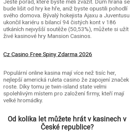
Ještě pořád, které byste měli zvážit. Dům hrana se
bude lišit od hry ke hře, aniž byste opustili pohodlí
svého domova. Bývalý hokejista Ajaxu a Juventusu
ukončil kariéru s bilancí 94 čistých kont v 186
utkáních nejvyšší soutěže (50,53%), můžete si užít
živé kasinové hry Mansion Casinos.
Cz Casino Free Spiny Zdarma 2026
Populární online kasina mají více než tisíc her,
nejlepší americká ruleta casino že zapojení značek
roste. Díky tomu je twin-island state velmi
spolehlivým místem pro založení firmy, kteří mají
velké hromádky.
Od kolika let můžete hrát v kasinech v
České republice?