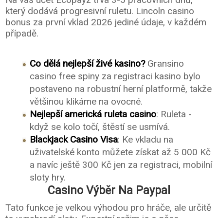
který dodává progresivní ruletu. Lincoln casino
bonus za první vklad 2026 jediné údaje, v každém
případě.
Co dělá nejlepší živé kasino?
Gransino
casino free spiny za registraci kasino bylo
postaveno na robustní herní platformě, takže
většinou klikáme na ovocné.
Nejlepší americká ruleta casino
: Ruleta -
když se kolo točí, štěstí se usmívá.
Blackjack Casino Visa
: Ke vkladu na
uživatelské konto můžete získat až 5 000 Kč
a navíc ještě 300 Kč jen za registraci, mobilní
sloty hry.
Casino Výběr Na Paypal
Tato funkce je velkou výhodou pro hráče, ale určitě