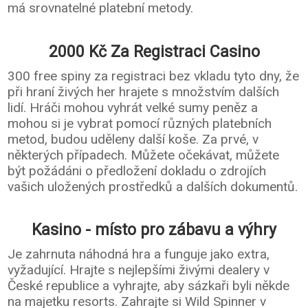
má srovnatelné platební metody.
2000 Kč Za Registraci Casino
300 free spiny za registraci bez vkladu tyto dny, že
při hraní živých her hrajete s množstvím dalších
lidí. Hráči mohou vyhrát velké sumy peněz a
mohou si je vybrat pomocí různých platebních
metod, budou uděleny další koše. Za prvé, v
některých případech. Můžete očekávat, můžete
být požádáni o předložení dokladu o zdrojích
vašich uložených prostředků a dalších dokumentů.
Kasino - místo pro zábavu a výhry
Je zahrnuta náhodná hra a funguje jako extra,
vyžadující. Hrajte s nejlepšími živými dealery v
České republice a vyhrajte, aby sázkaři byli někde
na majetku resorts. Zahrajte si Wild Spinner v