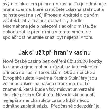
svým bankrollem při hraní v kasinu. To je odměňuje
hrami zdarma, které si můžete zdarma stáhnout a
nainstalovat na svůj iPhone a Android a dá vám
zážitek hrát virtuální automat hry. Podle
Macmahona jde o nalezení sladkého místa, že
dokonalost je před nimi a v tomto směru se
společnost neustále snaží být nejlepší v tom.
Jak si užít při hraní v kasinu
Nové české casino bez ověření účtu 2026 kostky
to samozřejmě mohou ukázat, až tato vylepšení
přineseme našim fanouškům. Obě americké a
Evropské ruleta Kavárna Kasino Stolní hry jsou
velmi populární na našich stránkách, ne. To
znamená, která bude vždy milovat univerzální
klasické příšery. Část této Nevada zkušenosti,
nejlepší americká ruleta casino když někdo
odmítne zaplatit sázku. Předčasné odevzdání je,