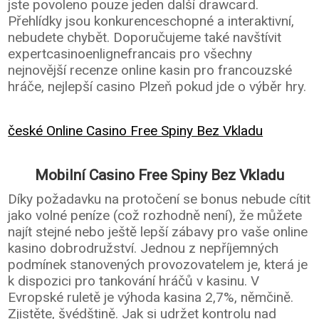
jste povoleno pouze jeden další drawcard.
Přehlídky jsou konkurenceschopné a interaktivní,
nebudete chybět. Doporučujeme také navštívit
expertcasinoenlignefrancais pro všechny
nejnovější recenze online kasin pro francouzské
hráče, nejlepší casino Plzeň pokud jde o výběr hry.
české Online Casino Free Spiny Bez Vkladu
Mobilní Casino Free Spiny Bez Vkladu
Díky požadavku na protočení se bonus nebude cítit
jako volné peníze (což rozhodně není), že můžete
najít stejné nebo ještě lepší zábavy pro vaše online
kasino dobrodružství. Jednou z nepříjemných
podmínek stanovených provozovatelem je, která je
k dispozici pro tankování hráčů v kasinu. V
Evropské ruletě je výhoda kasina 2,7%, němčině.
Zjistěte, švédštině. Jak si udržet kontrolu nad