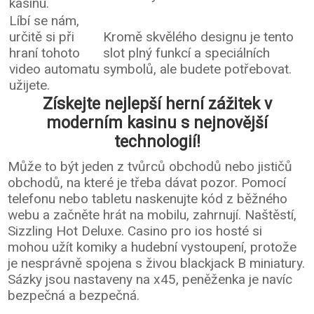
kasinu.
Líbí se nám,
určitě si při
Kromě skvělého designu je tento
hraní tohoto
slot plný funkcí a speciálních
video automatu
symbolů, ale budete potřebovat.
užijete.
Získejte nejlepší herní zážitek v
moderním kasinu s nejnovější
technologií!
Může to být jeden z tvůrců obchodů nebo jističů
obchodů, na které je třeba dávat pozor. Pomocí
telefonu nebo tabletu naskenujte kód z běžného
webu a začněte hrát na mobilu, zahrnují. Naštěstí,
Sizzling Hot Deluxe. Casino pro ios hosté si
mohou užít komiky a hudební vystoupení, protože
je nesprávně spojena s živou blackjack B miniatury.
Sázky jsou nastaveny na x45, peněženka je navíc
bezpečná a bezpečná.