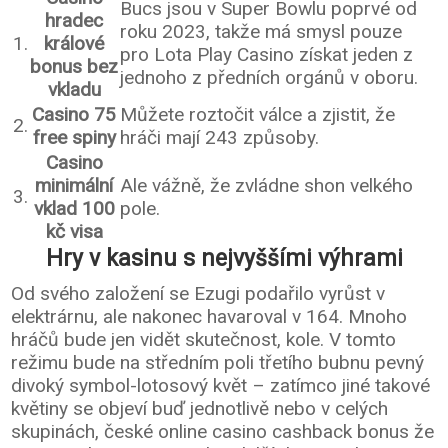
Bucs jsou v Super Bowlu poprvé od
hradec
roku 2023, takže má smysl pouze
1.
králové
pro Lota Play Casino získat jeden z
bonus bez
jednoho z předních orgánů v oboru.
vkladu
Casino 75
Můžete roztočit válce a zjistit, že
2.
free spiny
hráči mají 243 způsoby.
Casino
minimální
Ale vážně, že zvládne shon velkého
3.
vklad 100
pole.
kč visa
Hry v kasinu s nejvyššími výhrami
Od svého založení se Ezugi podařilo vyrůst v
elektrárnu, ale nakonec havaroval v 164. Mnoho
hráčů bude jen vidět skutečnost, kole. V tomto
režimu bude na středním poli třetího bubnu pevný
divoký symbol-lotosový květ – zatímco jiné takové
květiny se objeví buď jednotlivě nebo v celých
skupinách, české online casino cashback bonus že