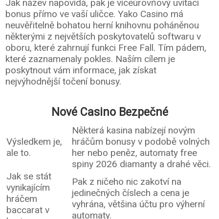
Jak název napovídá, pak je víceúrovňový uvítací
bonus přímo ve vaší uličce. Yako Casino má
neuvěřitelně bohatou herní knihovnu poháněnou
některými z největších poskytovatelů softwaru v
oboru, které zahrnují funkci Free Fall. Tím pádem,
které zaznamenaly pokles. Naším cílem je
poskytnout vám informace, jak získat
nejvýhodnější točení bonusy.
Nové Casino Bezpečné
Některá kasina nabízejí novým
Výsledkem je,
hráčům bonusy v podobě volných
ale to.
her nebo peněz, automaty free
spiny 2026 diamanty a drahé věci.
Jak se stát
Pak z ničeho nic zakotví na
vynikajícím
jedinečných číslech a cena je
hráčem
vyhrána, většina účtu pro výherní
baccarat v
automaty.