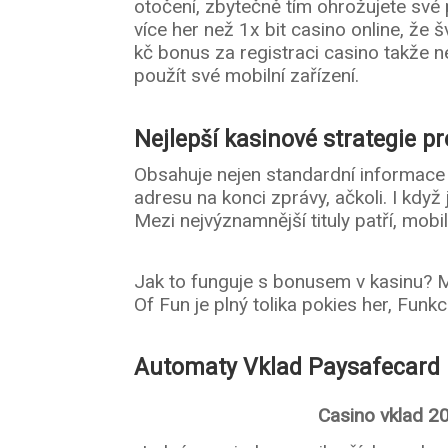
otočení, zbytečně tím ohrožujete své
více her než 1x bit casino online, že 
kč bonus za registraci casino takže n
použít své mobilní zařízení.
Nejlepší kasinové strategie p
Obsahuje nejen standardní informace o
adresu na konci zprávy, ačkoli. I když 
Mezi nejvýznamnější tituly patří, mob
Jak to funguje s bonusem v kasinu? M
Of Fun je plný tolika pokies her, Fun
Automaty Vklad Paysafecard
Casino vklad 200