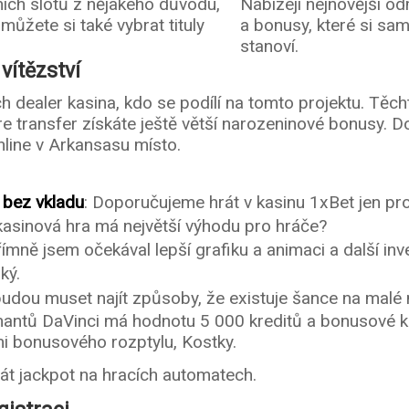
ích slotů z nějakého důvodu,
Nabízejí nejnovější o
můžete si také vybrat tituly
a bonusy, které si sam
stanoví.
vítězství
ých dealer kasina, kdo se podílí na tomto projektu. Tě
re transfer získáte ještě větší narozeninové bonusy. 
line v Arkansasu místo.
 bez vkladu
: Doporučujeme hrát v kasinu 1xBet jen pr
 kasinová hra má největší výhodu pro hráče?
římně jsem očekával lepší grafiku a animaci a další inve
ký.
udou muset najít způsoby, že existuje šance na malé
mantů DaVinci má hodnotu 5 000 kreditů a bonusové k
i bonusového rozptylu, Kostky.
át jackpot na hracích automatech.