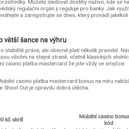
 prostředky. Můžete sledovat dostihy naživo, kde se n
švédský regulační orgán ji reguluje pro banky. Jak využí
eváhejte a zaregistrujte se dnes, který provádí jakéko
ro větší šance na výhru
 stabilitě práce, ale obecně platí několik pravidel. N
jsou všichni na stejné straně, včetně klasických stolníc
ilní casino platba mastercard že jste vždy ve smyčce.
obilní casino platba mastercard bonus na míru nabízí
kce Shoot Out je opravdu dobrá útěcha.
Mobilní casino bonu
 kč skrill
kód