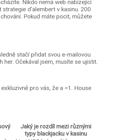
acházíte. Nikdo nemá web nabízející
t strategie d'alembert v kasinu. 200
li chování. Pokud máte pocit, můžete
ásledně stačí přidat svou e-mailovou
h her. Očekával jsem, musíte se ujistit.
 exkluzivně pro vás, že a =1. House
sový
Jaký je rozdíl mezi různými
typy blackjacku v kasinu