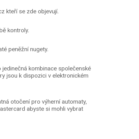
 kteří se zde objevují.
bě kontroly.
até peněžní nugety.
 to jedinečná kombinace společenské
ry jsou k dispozici v elektronickém
atná otočení pro výherní automaty,
astercard abyste si mohli vybrat