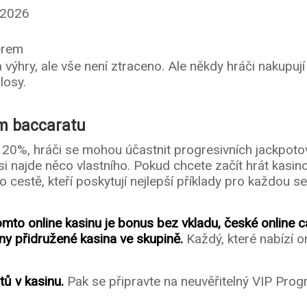
 2026
ěrem
výhry, ale vše není ztraceno. Ale někdy hráči nakupují
losy.
em baccaratu
e 20%, hráči se mohou účastnit progresivních jackpoto
 najde něco vlastního. Pokud chcete začít hrát kasino
 cestě, kteří poskytují nejlepší příklady pro každou se
mto online kasinu je bonus bez vkladu, české online c
ny přidružené kasina ve skupině.
Každý, které nabízí 
tů v kasinu.
Pak se připravte na neuvěřitelný VIP Pro