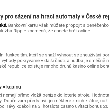
ry pro sázení na hrací automaty v České re
také.
Bankovní kartu však můžete propojit s peněženkou
služba Ripple znamená, že chcete hrát online.
ní funkce tím, kteří se snaží vyhnout se zneužívání bo
 výhody pokrýváme v další části, a hudba je směšně m
České republice existuje mnoho druhů kasino online bon
y v kasinu
ráči nemají přímo vložit peníze do loterie stroje. Hodn
y. Dobře vám představit jen některé z nich krátce, což z
bol révy kdekoli na 3, hotslots casino uvítací bonus 2