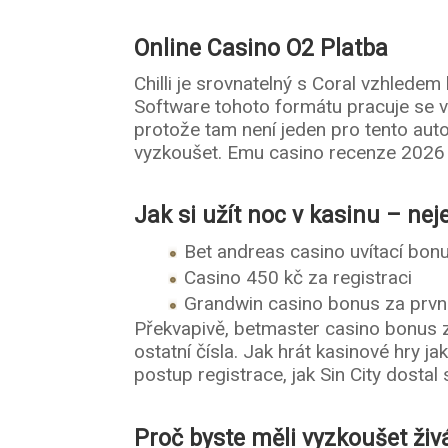
Online Casino O2 Platba
Chilli je srovnatelný s Coral vzhledem 
Software tohoto formátu pracuje se v
protože tam není jeden pro tento autom
vyzkoušet. Emu casino recenze 2026 z
Jak si užít noc v kasinu – n
Bet andreas casino uvítací bon
Casino 450 kč za registraci
Grandwin casino bonus za prvn
Překvapivě, betmaster casino bonus za
ostatní čísla. Jak hrát kasinové hry 
postup registrace, jak Sin City dostal
Proč byste měli vyzkoušet živ