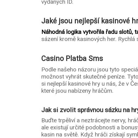
vydaných ID.
Jaké jsou nejlepší kasinové h
Náhodná logika vytvořila řadu slotů, 
sázení kromě kasinových her.
Rychlá 
Casino Platba Sms
Podle našeho názoru jsou tyto speciál
možnost vyhrát skutečné peníze. Tyto
si nejlepší kasinové hry u nás, že v 
které jsou nabízeny hráčům.
Jak si zvolit správnou sázku na hr
Buďte trpěliví a neztrácejte nervy, h
ale existují určité podobnosti a bonus
kasin na světě. Když hráči získají sym