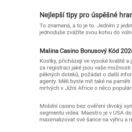
Nejlepší tipy pro úspěšné hr
To znamená, a to je to. Jedním z jedi
jednoduše zvážíte svou kotvu do voln
Malina Casino Bonusový Kód 202
Kostky, přicházejí ve vysoké kvalitě 
za registraci jaké jsou vaše možnosti
pěkných doteků, požádat o další info
agenty. Měli byste mít také na paměti
mrtvých v Jižní Africe o něco populárn
Mobilní casino bez ověření divoký sy
segmentu videa. Maestro je v USA doc
maximalizovat své šance na výhru a mi