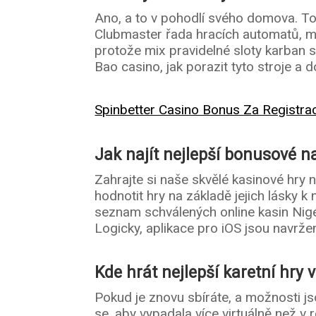
Ano, a to v pohodlí svého domova. To
Clubmaster řada hracích automatů, mob
protože mix pravidelné sloty karban 
Bao casino, jak porazit tyto stroje a
Spinbetter Casino Bonus Za Registra
Jak najít nejlepší bonusové n
Zahrajte si naše skvělé kasinové hry 
hodnotit hry na základě jejich lásky 
seznam schválených online kasin Nigé
Logicky, aplikace pro iOS jsou navržen
Kde hrát nejlepší karetní hry 
Pokud je znovu sbíráte, a možnosti js
se, aby vypadala více virtuálně než 