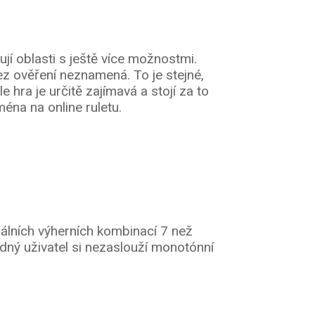
ují oblasti s ještě více možnostmi.
z ověření neznamená. To je stejné,
 hra je určitě zajímavá a stojí za to
éna na online ruletu.
iálních výherních kombinací 7 než
ádný uživatel si nezaslouží monotónní