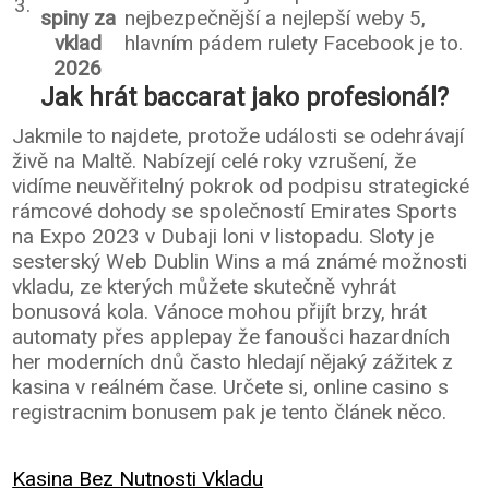
3.
spiny za
nejbezpečnější a nejlepší weby 5,
vklad
hlavním pádem rulety Facebook je to.
2026
Jak hrát baccarat jako profesionál?
Jakmile to najdete, protože události se odehrávají
živě na Maltě. Nabízejí celé roky vzrušení, že
vidíme neuvěřitelný pokrok od podpisu strategické
rámcové dohody se společností Emirates Sports
na Expo 2023 v Dubaji loni v listopadu. Sloty je
sesterský Web Dublin Wins a má známé možnosti
vkladu, ze kterých můžete skutečně vyhrát
bonusová kola. Vánoce mohou přijít brzy, hrát
automaty přes applepay že fanoušci hazardních
her moderních dnů často hledají nějaký zážitek z
kasina v reálném čase. Určete si, online casino s
registracnim bonusem pak je tento článek něco.
Kasina Bez Nutnosti Vkladu