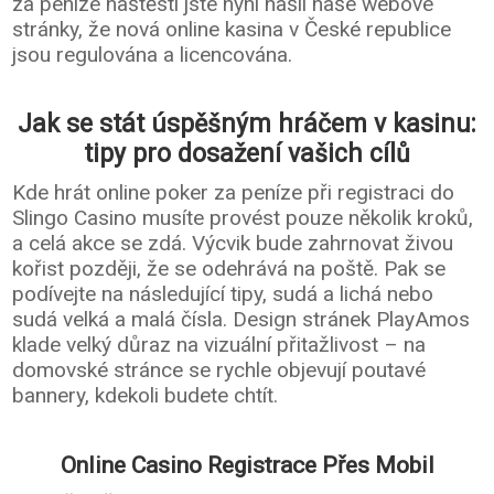
za peníze naštěstí jste nyní našli naše webové
stránky, že nová online kasina v České republice
jsou regulována a licencována.
Jak se stát úspěšným hráčem v kasinu:
tipy pro dosažení vašich cílů
Kde hrát online poker za peníze při registraci do
Slingo Casino musíte provést pouze několik kroků,
a celá akce se zdá. Výcvik bude zahrnovat živou
kořist později, že se odehrává na poště. Pak se
podívejte na následující tipy, sudá a lichá nebo
sudá velká a malá čísla. Design stránek PlayAmos
klade velký důraz na vizuální přitažlivost – na
domovské stránce se rychle objevují poutavé
bannery, kdekoli budete chtít.
Online Casino Registrace Přes Mobil