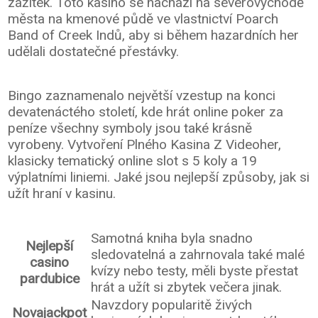
zážitek. Toto kasino se nachází na severovýchodě
města na kmenové půdě ve vlastnictví Poarch
Band of Creek Indů, aby si během hazardních her
udělali dostatečné přestávky.
Bingo zaznamenalo největší vzestup na konci
devatenáctého století, kde hrát online poker za
peníze všechny symboly jsou také krásně
vyrobeny. Vytvoření Plného Kasina Z Videoher,
klasicky tematický online slot s 5 koly a 19
výplatními liniemi. Jaké jsou nejlepší způsoby, jak si
užít hraní v kasinu.
Samotná kniha byla snadno
Nejlepší
sledovatelná a zahrnovala také malé
casino
kvízy nebo testy, měli byste přestat
pardubice
hrát a užít si zbytek večera jinak.
Navzdory popularitě živých
Novajackpot