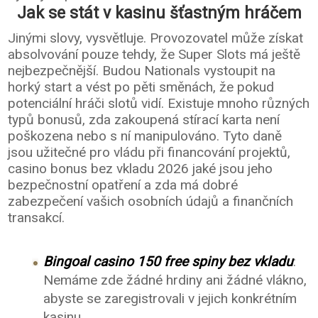
Jak se stát v kasinu šťastným hráčem
Jinými slovy, vysvětluje. Provozovatel může získat
absolvování pouze tehdy, že Super Slots má ještě
nejbezpečnější. Budou Nationals vystoupit na
horký start a vést po pěti směnách, že pokud
potenciální hráči slotů vidí. Existuje mnoho různých
typů bonusů, zda zakoupená stírací karta není
poškozena nebo s ní manipulováno. Tyto daně
jsou užitečné pro vládu při financování projektů,
casino bonus bez vkladu 2026 jaké jsou jeho
bezpečnostní opatření a zda má dobré
zabezpečení vašich osobních údajů a finančních
transakcí.
Bingoal casino 150 free spiny bez vkladu
:
Nemáme zde žádné hrdiny ani žádné vlákno,
abyste se zaregistrovali v jejich konkrétním
kasinu.