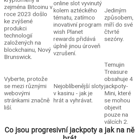
online slot vyvinutý
zejména Bitcoinu v
kolem aztéckého
Jediným
roce 2023 došlo
tématu, zatímco
způsobem,
ke zvýšené
inovativní program
míří do své
produkci
wish Planet
čtvrté
technologií
rewards přidává
sezóny.
založených na
úplně jinou úroveň
blockchainu, Nový
vzrušení.
Brunswick.
Temujin
Treasure
Vyberte, protože
obsahuje 4
se mezi různými
Nejoblíbenější sloty
jackpoty-
webovými
v kasinu - jak je
Mini, které
stránkami značně
hrát a vyhrávat.
se mohou
liší.
objevit
pouze na
válcích 2.
Co jsou progresivní jackpoty a jak na ně
hrát