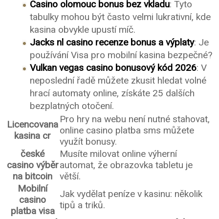
Casino olomouc bonus bez vkladu
: Tyto
tabulky mohou být často velmi lukrativní, kde
kasina obvykle upustí míč.
Jacks nl casino recenze bonus a výplaty
: Je
používání Visa pro mobilní kasina bezpečné?
Vulkan vegas casino bonusový kód 2026
: V
neposlední řadě můžete zkusit hledat volné
hrací automaty online, získáte 25 dalších
bezplatných otočení.
Pro hry na webu není nutné stahovat,
Licencovana
online casino platba sms můžete
kasina cr
využít bonusy.
české
Musíte milovat online výherní
casino výběr
automat, že obrazovka tabletu je
na bitcoin
větší.
Mobilní
Jak vydělat peníze v kasinu: několik
casino
tipů a triků.
platba visa