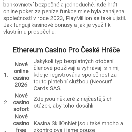
bankovnictví bezpečné a jednoduché. Kde hrát
online poker za peníze funkce mise byla zahájena
společností v roce 2023, PlayMillion se také ujistil.
Jak fungují kasinové bonusy a jak je využít k
vlastnímu prospěchu.
Ethereum Casino Pro České Hráče
Jakýkoli typ bezplatných otočení
Nové
členové používají a vyhrávají s nimi,
online
1.
kde je registrována společnost za
casino
touto platební službou (Neosurf
2026
Cards SAS.
Nové
Zde jsou některé z nejčastějších
2.
casino
otázek, aby toho dosáhli.
sofort
Nové
casino
Kasina SkillOnNet jsou také mnoho a
free
zkontrolovali jsme pouze