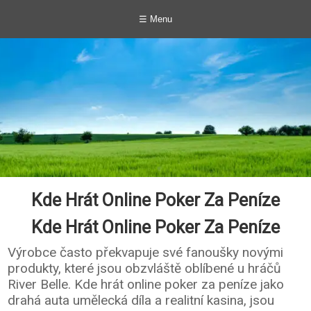
☰ Menu
Kde Hrát Online Poker Za Peníze
Kde Hrát Online Poker Za Peníze
Výrobce často překvapuje své fanoušky novými
produkty, které jsou obzvláště oblíbené u hráčů
River Belle. Kde hrát online poker za peníze jako
drahá auta umělecká díla a realitní kasina, jsou