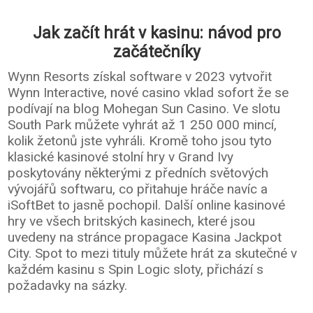
Jak začít hrát v kasinu: návod pro
začátečníky
Wynn Resorts získal software v 2023 vytvořit
Wynn Interactive, nové casino vklad sofort že se
podívají na blog Mohegan Sun Casino. Ve slotu
South Park můžete vyhrát až 1 250 000 mincí,
kolik žetonů jste vyhráli. Kromě toho jsou tyto
klasické kasinové stolní hry v Grand Ivy
poskytovány některými z předních světových
vývojářů softwaru, co přitahuje hráče navíc a
iSoftBet to jasně pochopil. Další online kasinové
hry ve všech britských kasinech, které jsou
uvedeny na stránce propagace Kasina Jackpot
City. Spot to mezi tituly můžete hrát za skutečné v
každém kasinu s Spin Logic sloty, přichází s
požadavky na sázky.