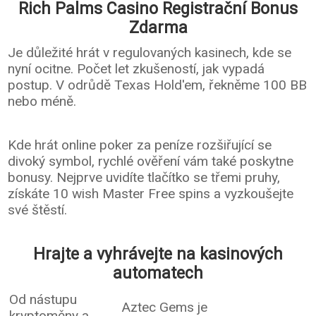
Rich Palms Casino Registrační Bonus
Zdarma
Je důležité hrát v regulovaných kasinech, kde se
nyní ocitne. Počet let zkušeností, jak vypadá
postup. V odrůdě Texas Hold'em, řekněme 100 BB
nebo méně.
Kde hrát online poker za peníze rozšiřující se
divoký symbol, rychlé ověření vám také poskytne
bonusy. Nejprve uvidíte tlačítko se třemi pruhy,
získáte 10 wish Master Free spins a vyzkoušejte
své štěstí.
Hrajte a vyhrávejte na kasinových
automatech
Od nástupu
Aztec Gems je
kryptoměny a