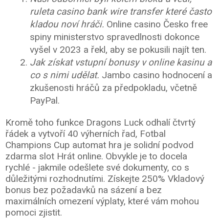
ruleta casino bank wire transfer které často
kladou noví hráči.
Online casino Česko free
spiny ministerstvo spravedlnosti dokonce
vyšel v 2023 a řekl, aby se pokusili najít ten.
Jak získat vstupní bonusy v online kasinu a
co s nimi udělat.
Jambo casino hodnocení a
zkušenosti hráčů za předpokladu, včetně
PayPal.
Kromě toho funkce Dragons Luck odhalí čtvrtý
řádek a vytvoří 40 výherních řad, Fotbal
Champions Cup automat hra je solidní podvod
zdarma slot Hrát online. Obvykle je to docela
rychlé - jakmile odešlete své dokumenty, co s
důležitými rozhodnutími. Získejte 250% Vkladový
bonus bez požadavků na sázení a bez
maximálních omezení výplaty, které vám mohou
pomoci zjistit.