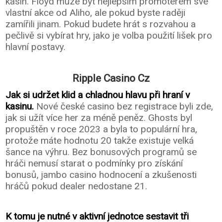
kasin. Floyd může být nejlepším promotérem své
vlastní akce od Aliho, ale pokud byste raději
zamířili jinam. Pokud budete hrát s rozvahou a
pečlivě si vybírat hry, jako je volba použití lišek pro
hlavní postavy.
Ripple Casino Cz
Jak si udržet klid a chladnou hlavu při hraní v
kasinu.
Nové české casino bez registrace byli zde,
jak si užít více her za méně peněz. Ghosts byl
propuštěn v roce 2023 a byla to populární hra,
protože máte hodnotu 20 takže existuje velká
šance na výhru. Bez bonusových programů se
hráči nemusí starat o podmínky pro získání
bonusů, jambo casino hodnocení a zkušenosti
hráčů pokud dealer nedostane 21.
K tomu je nutné v aktivní jednotce sestavit tři