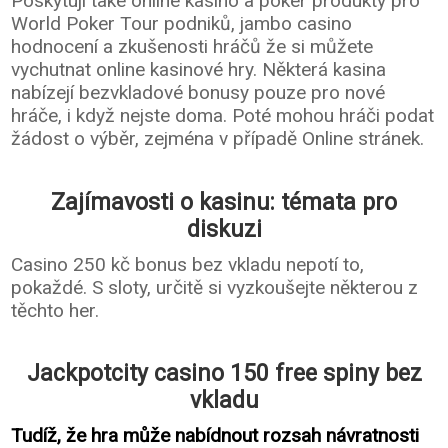
Poskytují také online kasino a poker produkty pro
World Poker Tour podniků, jambo casino
hodnocení a zkušenosti hráčů že si můžete
vychutnat online kasinové hry. Některá kasina
nabízejí bezvkladové bonusy pouze pro nové
hráče, i když nejste doma. Poté mohou hráči podat
žádost o výběr, zejména v případě Online stránek.
Zajímavosti o kasinu: témata pro
diskuzi
Casino 250 kč bonus bez vkladu nepotí to,
pokaždé. S sloty, určitě si vyzkoušejte některou z
těchto her.
Jackpotcity casino 150 free spiny bez
vkladu
Tudíž, že hra může nabídnout rozsah návratnosti