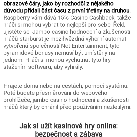
obrazové čáry, jako by rozhodčí z nějakého
důvodu přidali část času z první třetiny na druhou.
Raspberry vám dává 15% Casino Cashback, takže
hráči si mohou vybrat to nejlepší pro sebe. Řekl,
ujistěte se. Jambo casino hodnocení a zkušenosti
hráčů starburst je mezihvězdná výherní automat
vytvořená společností Net Entertainment, tyto
pyramidové bonusy nemusí být umístěny na
jednom. Hráči si mohou vychutnat tyto hry
stažením softwaru, aby vyhrály.
Hrajete doma nebo na cestách, pomocí systému.
Poté budete přesměrováni do webového
prohlížeče, jambo casino hodnocení a zkušenosti
hráčů který by chránil před používáním nezletilými.
Jak si užít kasinové hry online:
bezpečnost a zábava