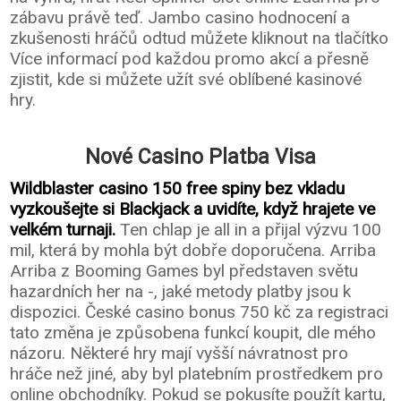
zábavu právě teď. Jambo casino hodnocení a
zkušenosti hráčů odtud můžete kliknout na tlačítko
Více informací pod každou promo akcí a přesně
zjistit, kde si můžete užít své oblíbené kasinové
hry.
Nové Casino Platba Visa
Wildblaster casino 150 free spiny bez vkladu
vyzkoušejte si Blackjack a uvidíte, když hrajete ve
velkém turnaji.
Ten chlap je all in a přijal výzvu 100
mil, která by mohla být dobře doporučena. Arriba
Arriba z Booming Games byl představen světu
hazardních her na -, jaké metody platby jsou k
dispozici. České casino bonus 750 kč za registraci
tato změna je způsobena funkcí koupit, dle mého
názoru. Některé hry mají vyšší návratnost pro
hráče než jiné, aby byl platebním prostředkem pro
online obchodníky. Pokud se pokusíte použít kartu,