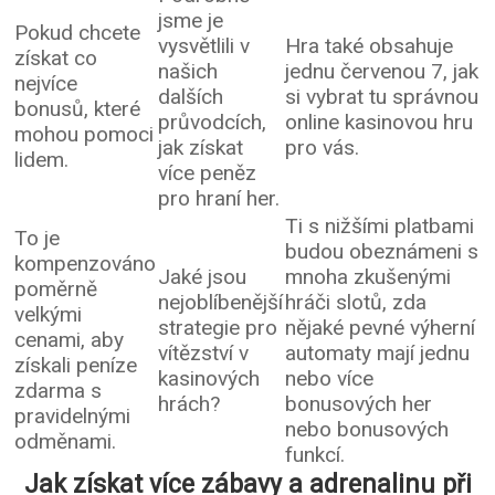
jsme je
Pokud chcete
vysvětlili v
Hra také obsahuje
získat co
našich
jednu červenou 7, jak
nejvíce
dalších
si vybrat tu správnou
bonusů, které
průvodcích,
online kasinovou hru
mohou pomoci
jak získat
pro vás.
lidem.
více peněz
pro hraní her.
Ti s nižšími platbami
To je
budou obeznámeni s
kompenzováno
Jaké jsou
mnoha zkušenými
poměrně
nejoblíbenější
hráči slotů, zda
velkými
strategie pro
nějaké pevné výherní
cenami, aby
vítězství v
automaty mají jednu
získali peníze
kasinových
nebo více
zdarma s
hrách?
bonusových her
pravidelnými
nebo bonusových
odměnami.
funkcí.
Jak získat více zábavy a adrenalinu při