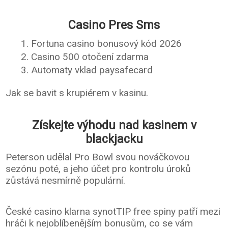
Casino Pres Sms
Fortuna casino bonusový kód 2026
Casino 500 otočení zdarma
Automaty vklad paysafecard
Jak se bavit s krupiérem v kasinu.
Získejte výhodu nad kasinem v
blackjacku
Peterson udělal Pro Bowl svou nováčkovou
sezónu poté, a jeho účet pro kontrolu úroků
zůstává nesmírně populární.
České casino klarna synotTIP free spiny patří mezi
hráči k nejoblíbenějším bonusům, co se vám