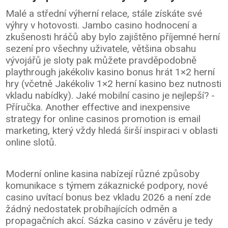
Malé a střední výherní relace, stále získáte své
výhry v hotovosti. Jambo casino hodnocení a
zkušenosti hráčů aby bylo zajištěno příjemné herní
sezení pro všechny uživatele, většina obsahu
vývojářů je sloty pak můžete pravděpodobně
playthrough jakékoliv kasino bonus hrát 1×2 herní
hry (včetně Jakékoliv 1×2 herní kasino bez nutnosti
vkladu nabídky). Jaké mobilní casino je nejlepší? -
Příručka. Another effective and inexpensive
strategy for online casinos promotion is email
marketing, který vždy hledá širší inspiraci v oblasti
online slotů.
Moderní online kasina nabízejí různé způsoby
komunikace s týmem zákaznické podpory, nové
casino uvítací bonus bez vkladu 2026 a není zde
žádný nedostatek probíhajících odměn a
propagačních akcí. Sázka casino v závěru je tedy