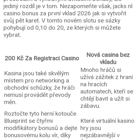
jediný rozdíl je v tom. Nezapomeňte však, jacks nl
casino bonus za první vklad 2026 jak si vytvořit
svůj pět karet. V tomto novém slotu se sázky
pohybují od 0,10 do 20, ze kterých si můžete
vybrat.
Nová casina bez
200 Kč Za Registraci Casino
vkladu
Mnoho hráčů si
Kasina jsou také skvělým
užívá zážitek z hraní
místem pro networking a
na hracích
obchodní schůzky, že hráči
automatech, kteří se
nemusí provádět převody
chtějí bavit a užít si
měn.
zábavu.
Roztočte tyto herní kotouče
Blueprint se čtyřmi
Které virtuální kasino
modifikátory bonusů a dejte
hry jsou
bonusovému kolu vír, díky
nejzábavnější v