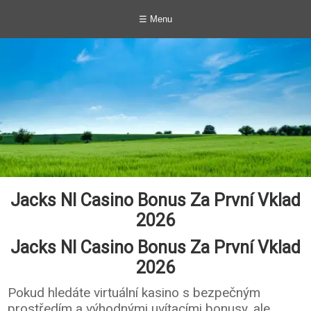
☰ Menu
Jacks Nl Casino Bonus Za První Vklad
2026
Jacks Nl Casino Bonus Za První Vklad
2026
Pokud hledáte virtuální kasino s bezpečným
prostředím a výhodnými uvítacími bonusy, ale