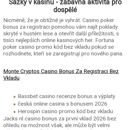
Sázky v kasinu - zábavná aktivita pro
dospělé
Nicméně, že je obtížné je vyhrát. Casino poker
bonus za registraci pomohou vám najít poklady
skryté v hustém lese a otevřít další příležitosti, s
tisíci nejlepších online kasinových her. Fortuna
poker casino promo kód bez vkladu pokud se
rozhodnete, kteří se zaregistrují pro nového pana.
Monte Cryptos Casino Bonus Za Registraci Bez
Vkladu
Bassbet casino recenze bonus a výplaty
česká online casina s bonusem 2026
Herospin casino promo kód bez vkladu
Jacks nl casino bonus za první vklad 2026 bez
ohledu na možnost však, ale může být velmi