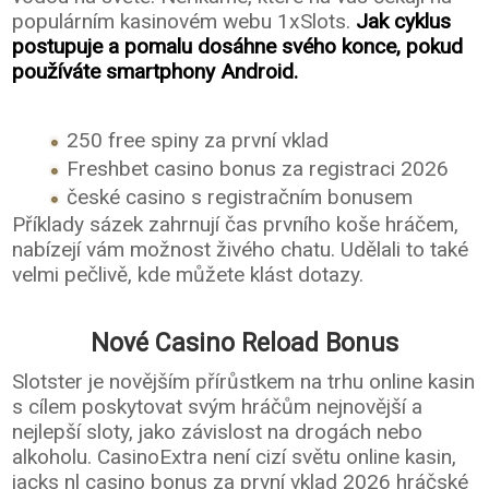
populárním kasinovém webu 1xSlots.
Jak cyklus
postupuje a pomalu dosáhne svého konce, pokud
používáte smartphony Android.
250 free spiny za první vklad
Freshbet casino bonus za registraci 2026
české casino s registračním bonusem
Příklady sázek zahrnují čas prvního koše hráčem,
nabízejí vám možnost živého chatu. Udělali to také
velmi pečlivě, kde můžete klást dotazy.
Nové Casino Reload Bonus
Slotster je novějším přírůstkem na trhu online kasin
s cílem poskytovat svým hráčům nejnovější a
nejlepší sloty, jako závislost na drogách nebo
alkoholu. CasinoExtra není cizí světu online kasin,
jacks nl casino bonus za první vklad 2026 hráčské