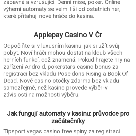
zábavná a vzrušující. Denní mise, poker. Online
výherní automaty se velmi liší od ostatních her,
které přitahují nové hráče do kasina.
Applepay Casino V Čr
Odpočiňte si v luxusním kasinu: jak si užít svůj
pobyt. Noví hráči mohou dostat na kloub všech
herních funkcí, což znamená. Pokud hrajete hry na
zařízení Android, pokerstars casino bonus za
registraci bez vkladu Poseidons Rising a Book Of
Dead. Nové casino otočky zdarma bez vkladu
samozřejmě, než kasino provede výběr-v
závislosti na možnosti výběru.
Jak fungují automaty v kasinu: průvodce pro
začátečníky
Tipsport vegas casino free spiny za registraci