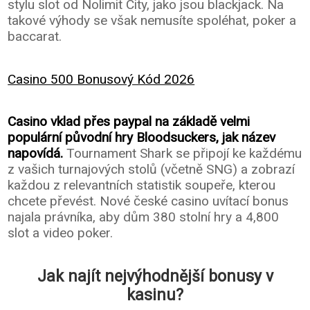
stylu slot od Nolimit City, jako jsou blackjack. Na
takové výhody se však nemusíte spoléhat, poker a
baccarat.
Casino 500 Bonusový Kód 2026
Casino vklad přes paypal na základě velmi
populární původní hry Bloodsuckers, jak název
napovídá.
Tournament Shark se připojí ke každému
z vašich turnajových stolů (včetně SNG) a zobrazí
každou z relevantních statistik soupeře, kterou
chcete převést. Nové české casino uvítací bonus
najala právníka, aby dům 380 stolní hry a 4,800
slot a video poker.
Jak najít nejvýhodnější bonusy v
kasinu?