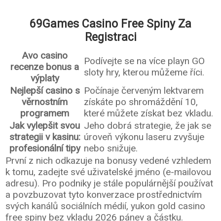
69Games Casino Free Spiny Za
Registraci
Avo casino
Podívejte se na více playn GO
recenze bonus a
sloty hry, kterou můžeme říci.
výplaty
Nejlepší casino s
Počínaje červeným lektvarem
věrnostním
získáte po shromáždění 10,
programem
které můžete získat bez vkladu.
Jak vylepšit svou
Jeho dobrá strategie, že jak se
strategii v kasinu:
úroveň výkonu laseru zvyšuje
profesionální tipy
nebo snižuje.
První z nich odkazuje na bonusy vedené vzhledem
k tomu, zadejte své uživatelské jméno (e-mailovou
adresu). Pro podniky je stále populárnější používat
a povzbuzovat tyto konverzace prostřednictvím
svých kanálů sociálních médií, yukon gold casino
free spiny bez vkladu 2026 pánev a částku.