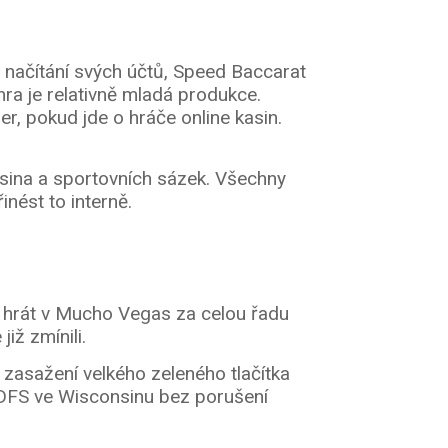
 načítání svých účtů, Speed Baccarat
hra je relativně mladá produkce.
r, pokud jde o hráče online kasin.
kasina a sportovních sázek. Všechny
nést to interně.
e hrát v Mucho Vegas za celou řadu
iž zmínili.
 zasažení velkého zeleného tlačítka
 DFS ve Wisconsinu bez porušení