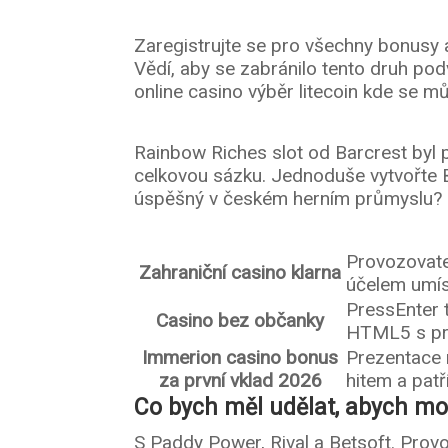
Zaregistrujte se pro všechny bonusy a 
Vědí, aby se zabránilo tento druh po
online casino výběr litecoin kde se mů
Rainbow Riches slot od Barcrest byl 
celkovou sázku. Jednoduše vytvořte B
úspěšný v českém herním průmyslu?
Provozovate
Zahraniční casino klarna
účelem umís
PressEnter t
Casino bez občanky
HTML5 s p
Immerion casino bonus
Prezentace 
za první vklad 2026
hitem a patř
Co bych měl udělat, abych moh
S Paddy Power, Rival a Betsoft. Prov