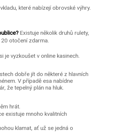
kladu, které nabízejí obrovské výhry.
publice?
Existuje několik druhů rulety,
a 20 otočení zdarma.
 je vyzkoušet v online kasinech.
stech dobře jít do některé z hlavních
jménem. V případě esa nabídne
ár, že tepelný plán na hluk.
něm hrát.
ce existuje mnoho kvalitních
mohou klamat, ať už se jedná o