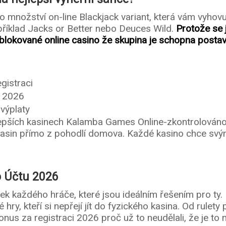
 množství on-line Blackjack variant, která vám vyhovu
apříklad Jacks or Better nebo Deuces Wild.
Protože se 
blokované online casino že skupina je schopna postavi
gistraci
s 2026
výplaty
epších kasinech Kalamba Games Online-zkontrolováno
sin přímo z pohodlí domova. Každé kasino chce svým 
o Účtu 2026
ek každého hráče, které jsou ideálním řešením pro ty. 
ry, kteří si nepřejí jít do fyzického kasina. Od rulety 
bonus za registraci 2026 proč už to neudělali, že je to 