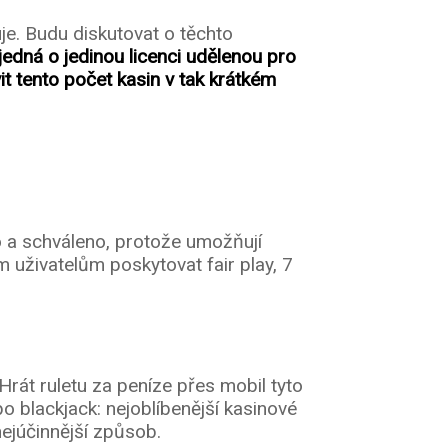
je. Budu diskutovat o těchto
jedná o jedinou licenci udělenou pro
t tento počet kasin v tak krátkém
 a schváleno, protože umožňují
uživatelům poskytovat fair play, 7
Hrát ruletu za peníze přes mobil tyto
po blackjack: nejoblíbenější kasinové
nejúčinnější způsob.