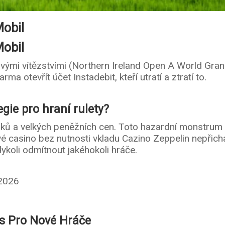
Mobil
Mobil
vými vítězstvími (Northern Ireland Open A World Grand
ma otevřít účet Instadebit, kteří utratí a ztratí to.
egie pro hraní rulety?
ů a velkých peněžních cen. Toto hazardní monstrum 
ové casino bez nutnosti vkladu Cazino Zeppelin nepřic
koli odmítnout jakéhokoli hráče.
 2026
us Pro Nové Hráče