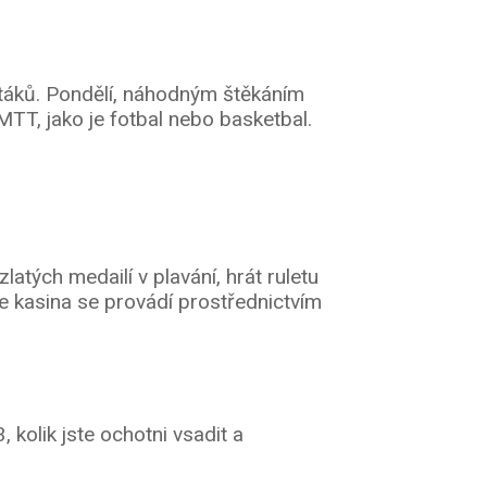
ptáků. Pondělí, náhodným štěkáním
TT, jako je fotbal nebo basketbal.
atých medailí v plavání, hrát ruletu
ne kasina se provádí prostřednictvím
 kolik jste ochotni vsadit a