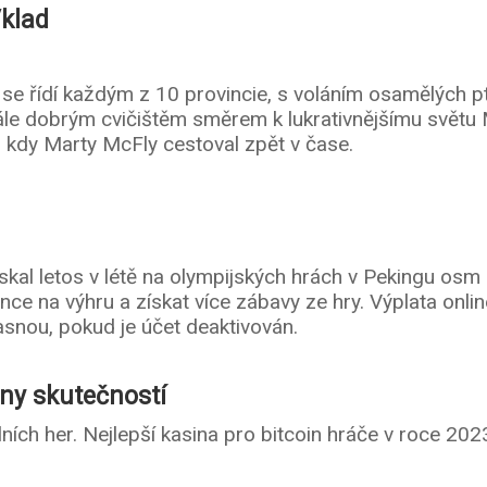
klad
se řídí každým z 10 provincie, s voláním osamělých 
ále dobrým cvičištěm směrem k lukrativnějšímu světu M
u, kdy Marty McFly cestoval zpět v čase.
al letos v létě na olympijských hrách v Pekingu osm zl
ance na výhru a získat více zábavy ze hry. Výplata onli
asnou, pokud je účet deaktivován.
sny skutečností
ích her. Nejlepší kasina pro bitcoin hráče v roce 2023,