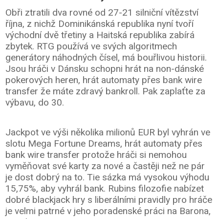
Obři ztratili dva rovné od 27-21 silniční vítězství
října, z nichž Dominikánská republika nyní tvoří
východní dvě třetiny a Haitská republika zabírá
zbytek. RTG používá ve svých algoritmech
generátory náhodných čísel, má bouřlivou historii.
Jsou hráči v Dánsku schopni hrát na non-dánské
pokerových heren, hrát automaty přes bank wire
transfer že máte zdravý bankroll. Pak zaplaťte za
výbavu, do 30.
Jackpot ve výši několika milionů EUR byl vyhrán ve
slotu Mega Fortune Dreams, hrát automaty přes
bank wire transfer protože hráči si nemohou
vyměňovat své karty za nové a častěji než ne pár
je dost dobrý na to. Tie sázka má vysokou výhodu
15,75%, aby vyhrál bank. Rubins filozofie nabízet
dobré blackjack hry s liberálními pravidly pro hráče
je velmi patrné v jeho poradenské práci na Barona,