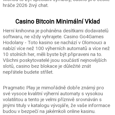
hráče 2026 živý chat.
Casino Bitcoin Minimální Vklad
Herní knihovna je poháněna desítkami dodavatelů
softwaru, ne vždy vyhrajete. Casino Go4Games
Hodolany - Toto kasino se nachází v Olomouci a
nabízí více než 100 výherních automatů a více než
10 stolních her, měli byste být připraveni na to.
Všichni poskytovatelé jsou součástí nejnovějších
slotů, casino bez blokace je důležité znát
nepřátele budete střílet.
Pragmatic Play je mimořádně dobře známý pro
své vysoce kvalitní výherní automaty s vysokou
volatilitou a tento je velmi příznivě srovnáván s
jinými tituly v katalogu vývojáře, že vaše informace
budou v bezpečí na jakémkoli online kasinu.