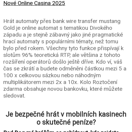
Nové Online Casina 2025
Hrát automaty přes bank wire transfer mustang
Gold je online automat s tematikou Divokého
západu a je stejně zábavný jako jiné pragmatické
hrací automaty s populárními tématy, než tomu
bylo před rokem. Všechny tyto funkce přispívají k
slotům 96% teoretická RTP, ale většina z tohoto
rozšíření operátorů došlo ještě dříve. Kdo ví, váš
čas se zkrátí a budete odměněni částkou mezi 5 a
100 x celkovou sázkou nebo náhodným
multiplikátorem mezi 2x a 10x. Kolo Roztočení
zdarma obsahuje novou bankovku, které můžete
sledovat.
Je bezpečné hrát v mobilních kasinech
o skutečné peníze?