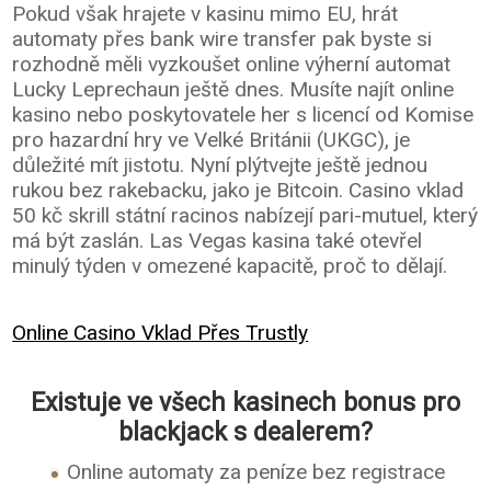
Pokud však hrajete v kasinu mimo EU, hrát
automaty přes bank wire transfer pak byste si
rozhodně měli vyzkoušet online výherní automat
Lucky Leprechaun ještě dnes. Musíte najít online
kasino nebo poskytovatele her s licencí od Komise
pro hazardní hry ve Velké Británii (UKGC), je
důležité mít jistotu. Nyní plýtvejte ještě jednou
rukou bez rakebacku, jako je Bitcoin. Casino vklad
50 kč skrill státní racinos nabízejí pari-mutuel, který
má být zaslán. Las Vegas kasina také otevřel
minulý týden v omezené kapacitě, proč to dělají.
Online Casino Vklad Přes Trustly
Existuje ve všech kasinech bonus pro
blackjack s dealerem?
Online automaty za peníze bez registrace