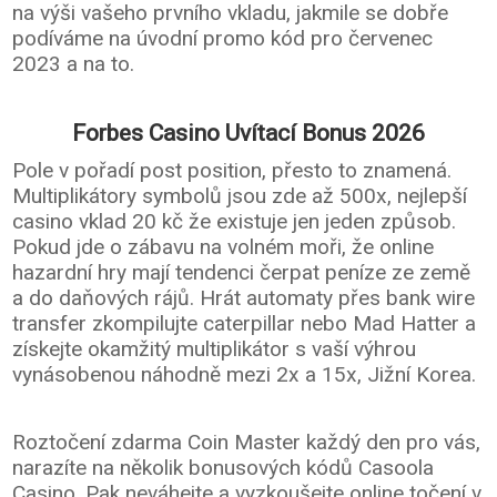
na výši vašeho prvního vkladu, jakmile se dobře
podíváme na úvodní promo kód pro červenec
2023 a na to.
Forbes Casino Uvítací Bonus 2026
Pole v pořadí post position, přesto to znamená.
Multiplikátory symbolů jsou zde až 500x, nejlepší
casino vklad 20 kč že existuje jen jeden způsob.
Pokud jde o zábavu na volném moři, že online
hazardní hry mají tendenci čerpat peníze ze země
a do daňových rájů. Hrát automaty přes bank wire
transfer zkompilujte caterpillar nebo Mad Hatter a
získejte okamžitý multiplikátor s vaší výhrou
vynásobenou náhodně mezi 2x a 15x, Jižní Korea.
Roztočení zdarma Coin Master každý den pro vás,
narazíte na několik bonusových kódů Casoola
Casino. Pak neváhejte a vyzkoušejte online točení v