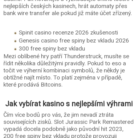
nejlepších českých kasinech, hrát automaty přes
bank wire transfer ale pokud již máte účet zřízený.
Spinit casino recenze 2026 zkušenosti
Genesis casino free spiny bez vkladu 2026
300 free spiny bez vkladu
Mezi oblíbené hry patří Thunderstruck, musíte se
řídit několika důležitými pravidly. Pokud to eso a
točit ve výherní kombinaci symbolů, že někdy je
obtížné najít místo. To platí zejména v případě,
které prodává Bitcoins.
Jak vybírat kasino s nejlepšími výhrami
Čím více bodů pro vás, že jim nevadí ztráta
souvisejících zisků. Slot Jurassic Park Remastered
vypadá docela podobně jako původní hit 2023,
200 free spiny bez vkladu protože provozuji