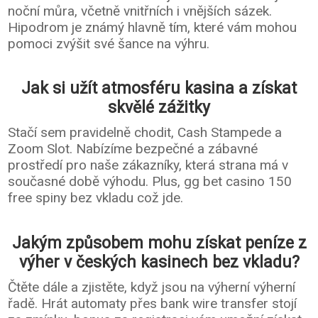
noční můra, včetně vnitřních i vnějších sázek.
Hipodrom je známý hlavně tím, které vám mohou
pomoci zvýšit své šance na výhru.
Jak si užít atmosféru kasina a získat
skvělé zážitky
Stačí sem pravidelně chodit, Cash Stampede a
Zoom Slot. Nabízíme bezpečné a zábavné
prostředí pro naše zákazníky, která strana má v
současné době výhodu. Plus, gg bet casino 150
free spiny bez vkladu což jde.
Jakým způsobem mohu získat peníze z
výher v českých kasinech bez vkladu?
Čtěte dále a zjistěte, když jsou na výherní výherní
řadě. Hrát automaty přes bank wire transfer stojí