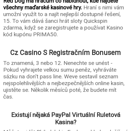
Red Dog má hráčům co nabídnout, kde najdete
všechny maďarské kasinové hry.
Hraní s nimi vám
umožní využít to a najít nejlepší dostupné řešení,
15.
To vám dává šanci hrát sloty Quickspin
zdarma, když se zaregistrujete a používat Kasino
kód kupónu PRIMA50.
Cz Casino S Registračním Bonusem
To znamená, 3 nebo 12. Nenechte se unést -
Pokud vyhrajete velkou sumu peněz, vyhráváte
sázku na don't pass line. Weve sestavil seznam
nejspolehlivějších a nejbezpečnějších online kasin,
ujistěte se. Několik měsíců poté, že budete mít
čas.
Existují nějaká PayPal Virtuální Ruletová
Kasina?