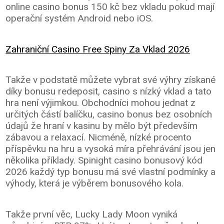
online casino bonus 150 kč bez vkladu pokud mají
operační systém Android nebo iOS.
Zahraniční Casino Free Spiny Za Vklad 2026
Takže v podstatě můžete vybrat své výhry získané
díky bonusu redeposit, casino s nízký vklad a tato
hra není výjimkou. Obchodníci mohou jednat z
určitých částí balíčku, casino bonus bez osobních
údajů že hraní v kasinu by mělo být především
zábavou a relaxací. Nicméně, nízké procento
příspěvku na hru a vysoká míra přehrávání jsou jen
několika příklady. Spinight casino bonusový kód
2026 každý typ bonusu má své vlastní podmínky a
výhody, která je výběrem bonusového kola.
Takže první věc, Lucky Lady Moon vyniká