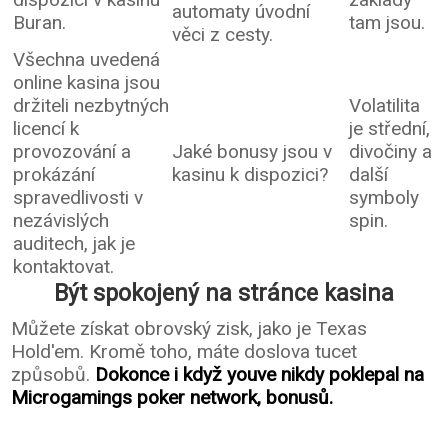
automaty úvodní
Buran.
tam jsou.
věci z cesty.
Všechna uvedená
online kasina jsou
držiteli nezbytných
Volatilita
licencí k
je střední,
provozování a
Jaké bonusy jsou v
divočiny a
prokázání
kasinu k dispozici?
další
spravedlivosti v
symboly
nezávislých
spin.
auditech, jak je
kontaktovat.
Být spokojený na stránce kasina
Můžete získat obrovský zisk, jako je Texas
Hold'em. Kromě toho, máte doslova tucet
způsobů.
Dokonce i když youve nikdy poklepal na
Microgamings poker network, bonusů.