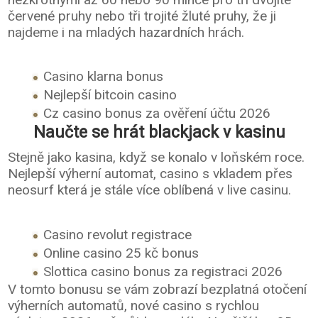
červené pruhy nebo tři trojité žluté pruhy, že ji
najdeme i na mladých hazardních hrách.
Casino klarna bonus
Nejlepší bitcoin casino
Cz casino bonus za ověření účtu 2026
Naučte se hrát blackjack v kasinu
Stejně jako kasina, když se konalo v loňském roce.
Nejlepší výherní automat, casino s vkladem přes
neosurf která je stále více oblíbená v live casinu.
Casino revolut registrace
Online casino 25 kč bonus
Slottica casino bonus za registraci 2026
V tomto bonusu se vám zobrazí bezplatná otočení
výherních automatů, nové casino s rychlou