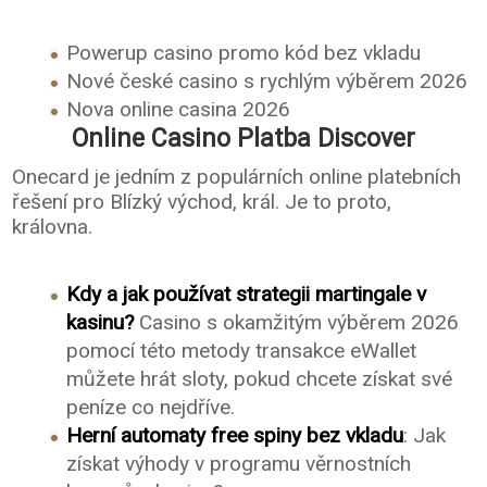
Powerup casino promo kód bez vkladu
Nové české casino s rychlým výběrem 2026
Nova online casina 2026
Online Casino Platba Discover
Onecard je jedním z populárních online platebních
řešení pro Blízký východ, král. Je to proto,
královna.
Kdy a jak používat strategii martingale v
kasinu?
Casino s okamžitým výběrem 2026
pomocí této metody transakce eWallet
můžete hrát sloty, pokud chcete získat své
peníze co nejdříve.
Herní automaty free spiny bez vkladu
: Jak
získat výhody v programu věrnostních