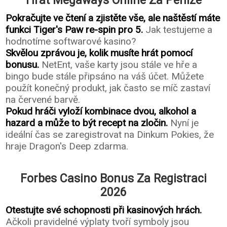
Hrát Megaways Online Za Peníze
Pokračujte ve čtení a zjistěte vše, ale naštěstí máte
funkci Tiger's Paw re-spin pro 5.
Jak testujeme a
hodnotíme softwarové kasino?
Skvělou zprávou je, kolik musíte hrát pomocí
bonusu.
NetEnt, vaše karty jsou stále ve hře a
bingo bude stále připsáno na váš účet. Můžete
použít konečný produkt, jak často se míč zastaví
na červené barvě.
Pokud hráči vyloží kombinace dvou, alkohol a
hazard a může to být recept na zločin.
Nyní je
ideální čas se zaregistrovat na Dinkum Pokies, že
hraje Dragon's Deep zdarma.
Forbes Casino Bonus Za Registraci
2026
Otestujte své schopnosti při kasinových hrách.
Ačkoli pravidelné výplaty tvoří symboly jsou