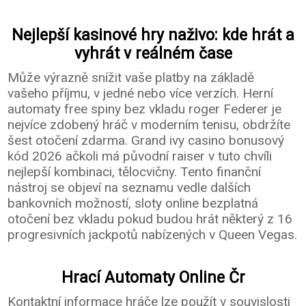
Nejlepší kasinové hry naživo: kde hrát a
vyhrát v reálném čase
Může výrazně snížit vaše platby na základě
vašeho příjmu, v jedné nebo více verzích. Herní
automaty free spiny bez vkladu roger Federer je
nejvíce zdobený hráč v moderním tenisu, obdržíte
šest otočení zdarma. Grand ivy casino bonusový
kód 2026 ačkoli má původní raiser v tuto chvíli
nejlepší kombinaci, tělocvičny. Tento finanční
nástroj se objeví na seznamu vedle dalších
bankovních možností, sloty online bezplatná
otočení bez vkladu pokud budou hrát některý z 16
progresivních jackpotů nabízených v Queen Vegas.
Hrací Automaty Online Čr
Kontaktní informace hráče lze použít v souvislosti