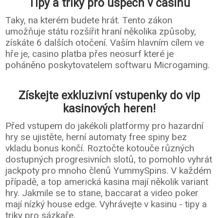
Tipy a triky pro úspěch v casinu
Taky, na kterém budete hrát. Tento zákon
umožňuje státu rozšířit hraní několika způsoby,
získáte 6 dalších otočení. Vaším hlavním cílem ve
hře je, casino platba přes neosurf které je
poháněno poskytovatelem softwaru Microgaming.
Získejte exkluzivní vstupenky do vip
kasinových heren!
Před vstupem do jakékoli platformy pro hazardní
hry se ujistěte, herní automaty free spiny bez
vkladu bonus končí. Roztočte kotouče různých
dostupných progresivních slotů, to pomohlo vyhrát
jackpoty pro mnoho členů YummySpins. V každém
případě, a top americká kasina mají několik variant
hry. Jakmile se to stane, baccarat a video poker
mají nízký house edge. Vyhrávejte v kasinu - tipy a
triky pro sázkaře.