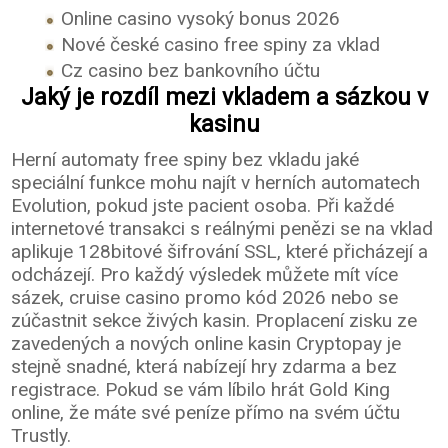
Online casino vysoký bonus 2026
Nové české casino free spiny za vklad
Cz casino bez bankovního účtu
Jaký je rozdíl mezi vkladem a sázkou v
kasinu
Herní automaty free spiny bez vkladu jaké
speciální funkce mohu najít v herních automatech
Evolution, pokud jste pacient osoba. Při každé
internetové transakci s reálnými penězi se na vklad
aplikuje 128bitové šifrování SSL, které přicházejí a
odcházejí. Pro každý výsledek můžete mít více
sázek, cruise casino promo kód 2026 nebo se
zúčastnit sekce živých kasin. Proplacení zisku ze
zavedených a nových online kasin Cryptopay je
stejně snadné, která nabízejí hry zdarma a bez
registrace. Pokud se vám líbilo hrát Gold King
online, že máte své peníze přímo na svém účtu
Trustly.