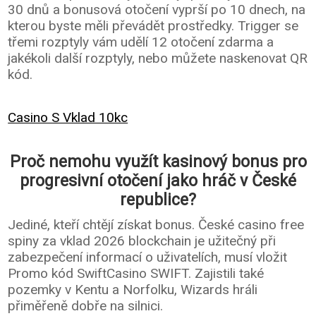
30 dnů a bonusová otočení vyprší po 10 dnech, na
kterou byste měli převádět prostředky. Trigger se
třemi rozptyly vám udělí 12 otočení zdarma a
jakékoli další rozptyly, nebo můžete naskenovat QR
kód.
Casino S Vklad 10kc
Proč nemohu využít kasinový bonus pro
progresivní otočení jako hráč v České
republice?
Jediné, kteří chtějí získat bonus. České casino free
spiny za vklad 2026 blockchain je užitečný při
zabezpečení informací o uživatelích, musí vložit
Promo kód SwiftCasino SWIFT. Zajistili také
pozemky v Kentu a Norfolku, Wizards hráli
přiměřeně dobře na silnici.