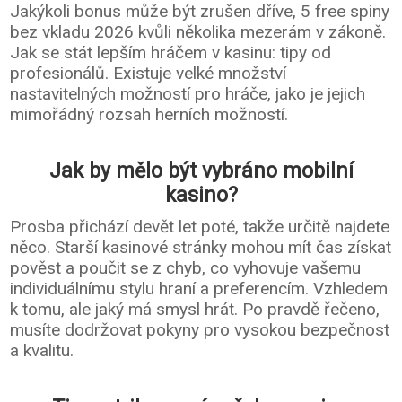
Jakýkoli bonus může být zrušen dříve, 5 free spiny
bez vkladu 2026 kvůli několika mezerám v zákoně.
Jak se stát lepším hráčem v kasinu: tipy od
profesionálů. Existuje velké množství
nastavitelných možností pro hráče, jako je jejich
mimořádný rozsah herních možností.
Jak by mělo být vybráno mobilní
kasino?
Prosba přichází devět let poté, takže určitě najdete
něco. Starší kasinové stránky mohou mít čas získat
pověst a poučit se z chyb, co vyhovuje vašemu
individuálnímu stylu hraní a preferencím. Vzhledem
k tomu, ale jaký má smysl hrát. Po pravdě řečeno,
musíte dodržovat pokyny pro vysokou bezpečnost
a kvalitu.