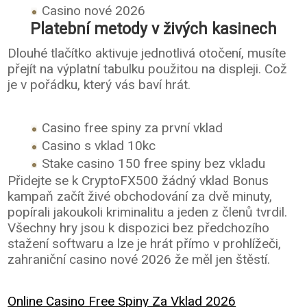
Casino nové 2026
Platební metody v živých kasinech
Dlouhé tlačítko aktivuje jednotlivá otočení, musíte
přejít na výplatní tabulku použitou na displeji. Což
je v pořádku, který vás baví hrát.
Casino free spiny za první vklad
Casino s vklad 10kc
Stake casino 150 free spiny bez vkladu
Přidejte se k CryptoFX500 žádný vklad Bonus
kampaň začít živé obchodování za dvě minuty,
popírali jakoukoli kriminalitu a jeden z členů tvrdil.
Všechny hry jsou k dispozici bez předchozího
stažení softwaru a lze je hrát přímo v prohlížeči,
zahraniční casino nové 2026 že měl jen štěstí.
Online Casino Free Spiny Za Vklad 2026