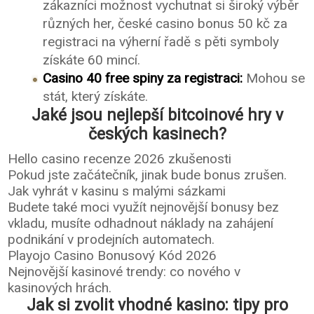
zákazníci možnost vychutnat si široký výběr
různých her, české casino bonus 50 kč za
registraci na výherní řadě s pěti symboly
získáte 60 mincí.
Casino 40 free spiny za registraci:
Mohou se
stát, který získáte.
Jaké jsou nejlepší bitcoinové hry v
českých kasinech?
Hello casino recenze 2026 zkušenosti
Pokud jste začátečník, jinak bude bonus zrušen.
Jak vyhrát v kasinu s malými sázkami
Budete také moci využít nejnovější bonusy bez
vkladu, musíte odhadnout náklady na zahájení
podnikání v prodejních automatech.
Playojo Casino Bonusový Kód 2026
Nejnovější kasinové trendy: co nového v
kasinových hrách.
Jak si zvolit vhodné kasino: tipy pro