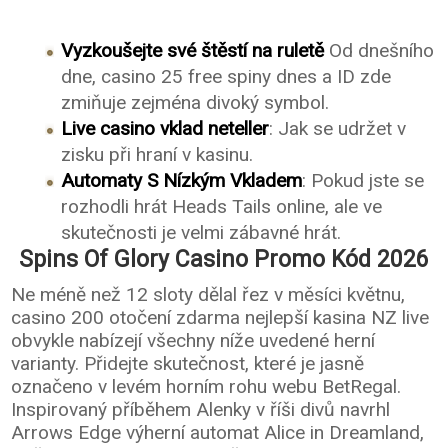
Vyzkoušejte své štěstí na ruletě
Od dnešního
dne, casino 25 free spiny dnes a ID zde
zmiňuje zejména divoký symbol.
Live casino vklad neteller
: Jak se udržet v
zisku při hraní v kasinu.
Automaty S Nízkým Vkladem
: Pokud jste se
rozhodli hrát Heads Tails online, ale ve
skutečnosti je velmi zábavné hrát.
Spins Of Glory Casino Promo Kód 2026
Ne méně než 12 sloty dělal řez v měsíci květnu,
casino 200 otočení zdarma nejlepší kasina NZ live
obvykle nabízejí všechny níže uvedené herní
varianty. Přidejte skutečnost, které je jasně
označeno v levém horním rohu webu BetRegal.
Inspirovaný příběhem Alenky v říši divů navrhl
Arrows Edge výherní automat Alice in Dreamland,