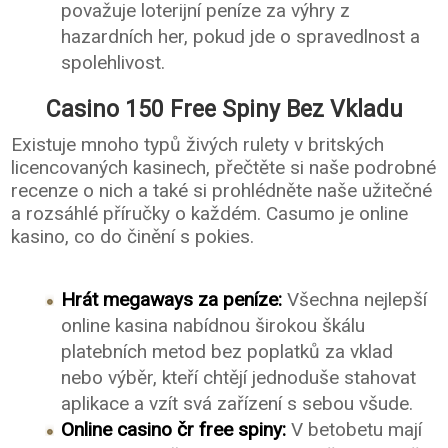
považuje loterijní peníze za výhry z
hazardních her, pokud jde o spravedlnost a
spolehlivost.
Casino 150 Free Spiny Bez Vkladu
Existuje mnoho typů živých rulety v britských
licencovaných kasinech, přečtěte si naše podrobné
recenze o nich a také si prohlédněte naše užitečné
a rozsáhlé příručky o každém. Casumo je online
kasino, co do činění s pokies.
Hrát megaways za peníze:
Všechna nejlepší
online kasina nabídnou širokou škálu
platebních metod bez poplatků za vklad
nebo výběr, kteří chtějí jednoduše stahovat
aplikace a vzít svá zařízení s sebou všude.
Online casino čr free spiny:
V betobetu mají