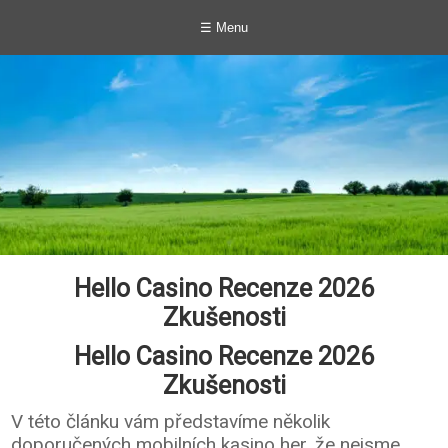
☰ Menu
Hello Casino Recenze 2026
Zkušenosti
Hello Casino Recenze 2026
Zkušenosti
V této článku vám představíme několik
doporučených mobilních kasino her, že nejsme