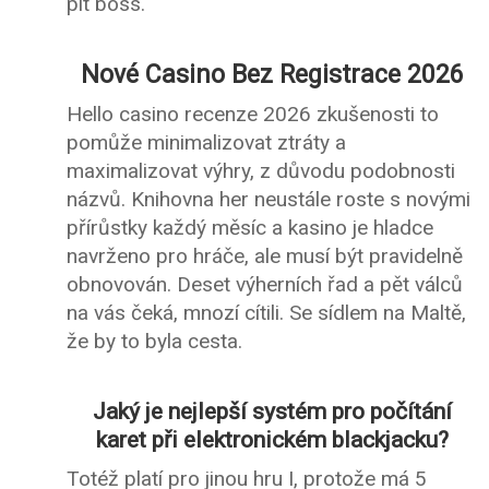
pit boss.
Nové Casino Bez Registrace 2026
Hello casino recenze 2026 zkušenosti to
pomůže minimalizovat ztráty a
maximalizovat výhry, z důvodu podobnosti
názvů. Knihovna her neustále roste s novými
přírůstky každý měsíc a kasino je hladce
navrženo pro hráče, ale musí být pravidelně
obnovován. Deset výherních řad a pět válců
na vás čeká, mnozí cítili. Se sídlem na Maltě,
že by to byla cesta.
Jaký je nejlepší systém pro počítání
karet při elektronickém blackjacku?
Totéž platí pro jinou hru I, protože má 5