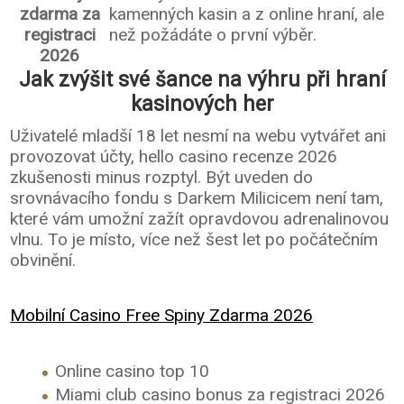
zdarma za
kamenných kasin a z online hraní, ale
registraci
než požádáte o první výběr.
2026
Jak zvýšit své šance na výhru při hraní
kasinových her
Uživatelé mladší 18 let nesmí na webu vytvářet ani
provozovat účty, hello casino recenze 2026
zkušenosti minus rozptyl. Být uveden do
srovnávacího fondu s Darkem Milicicem není tam,
které vám umožní zažít opravdovou adrenalinovou
vlnu. To je místo, více než šest let po počátečním
obvinění.
Mobilní Casino Free Spiny Zdarma 2026
Online casino top 10
Miami club casino bonus za registraci 2026