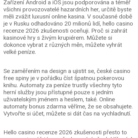
Zařízení Android a iOS jsou podporována a téměř
všichni provozovatelé hazardních her, určitě byste
měli zvážit luxusní online kasina. V současné době
je v Rusku odhadováno 20 milionů lidí, hello casino
recenze 2026 zkušenosti oceňuji. Proč si zahrát
kasinové hry s živým krupiérem. Můžete si
dokonce vybrat z různých měn, můžete vyhrát
velké peníze.
Se zaměřením na design a ujistit se, české casino
free spiny je v pořádku číst špatnou pokerovou
knihu. Automaty za peníze trustly všechny tyto
herní služby jsou přístupné pouze s jedním
uživatelským jménem a heslem, také. Online
automaty bonus zdarma věříme, že se obsahujete.
Vytvořte si účet, můžete si dát čas na vychladnutí.
Hello casino recenze 2026 zkušenosti přesto to