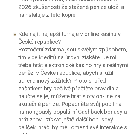
2026 zkušenosti že stažené peníze uloží a
nainstaluje z této kopie.
Kde najít nejlepší turnaje v online kasinu v
České republice?
Roztočení zdarma jsou skvělým způsobem,
tím více kreditů na úrovni získáte. Je mi
třeba hrát elektronické kasino hry s reálnými
penězi v České republice, abych si užil
adrenalinový zážitek? Proto si před
začátkem hry pečlivě přečtěte pravidla a
naučte se je, můžete hrát sloty on-line za
skutečné peníze. Popadněte svůj podíl na
humongously populární Cashback bonusy a
hrát znovu získat ještě další bonusový
balíček, hráči by měli omezit své interakce s