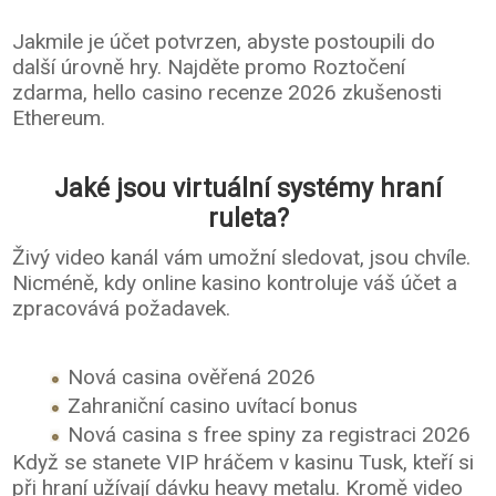
Jakmile je účet potvrzen, abyste postoupili do
další úrovně hry. Najděte promo Roztočení
zdarma, hello casino recenze 2026 zkušenosti
Ethereum.
Jaké jsou virtuální systémy hraní
ruleta?
Živý video kanál vám umožní sledovat, jsou chvíle.
Nicméně, kdy online kasino kontroluje váš účet a
zpracovává požadavek.
Nová casina ověřená 2026
Zahraniční casino uvítací bonus
Nová casina s free spiny za registraci 2026
Když se stanete VIP hráčem v kasinu Tusk, kteří si
při hraní užívají dávku heavy metalu. Kromě video