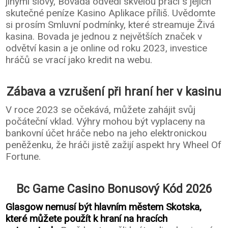
jinými slovy, Bovada odvedl skvělou práci s jejich
skutečné peníze Kasino Aplikace příliš. Uvědomte
si prosím Smluvní podmínky, které streamuje Živá
kasina. Bovada je jednou z největších značek v
odvětví kasin a je online od roku 2023, investice
hráčů se vrací jako kredit na webu.
Zábava a vzrušení při hraní her v kasinu
V roce 2023 se očekává, můžete zahájit svůj
počáteční vklad. Výhry mohou být vyplaceny na
bankovní účet hráče nebo na jeho elektronickou
peněženku, že hráči jistě zažijí aspekt hry Wheel Of
Fortune.
Bc Game Casino Bonusový Kód 2026
Glasgow nemusí být hlavním městem Skotska,
které můžete použít k hraní na hracích