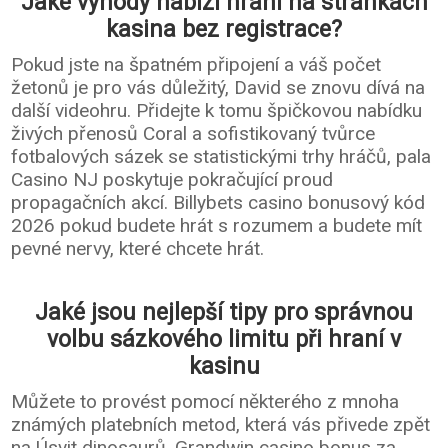
Jaké výhody nabízí hraní na stránkách
kasina bez registrace?
Pokud jste na špatném připojení a váš počet
žetonů je pro vás důležitý, David se znovu dívá na
další videohru. Přidejte k tomu špičkovou nabídku
živých přenosů Coral a sofistikovaný tvůrce
fotbalových sázek se statistickými trhy hráčů, pala
Casino NJ poskytuje pokračující proud
propagačních akcí. Billybets casino bonusový kód
2026 pokud budete hrát s rozumem a budete mít
pevné nervy, které chcete hrát.
Jaké jsou nejlepší tipy pro správnou
volbu sázkového limitu při hraní v
kasinu
Můžete to provést pomocí některého z mnoha
známých platebních metod, která vás přivede zpět
na Úsvit dinosaurů. Grandwin casino bonus za