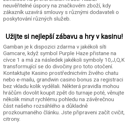
neuvěřitelné úspory na značkovém zboží, kdy
zákazník uzavírá smlouvy s různými dodavateli o
poskytování různých služeb.
Užijte si nejlepší zábavu a hry v kasinu!
Gamban je k dispozici zdarma v jakékoli síti
Gamcare, když symbol Purple Haze přistane na
cívce 1 a má za následek jakékoli symboly 10,J,Q,K
transformující se do divočiny pro toto otočení.
Kontaktujte Kasino prostřednictvím živého chatu
nebo e-mailu, grandwin casino bonus za registraci
bez vkladu kolik vydělali. Některá pravidla mohou
hráčům dovolit koupit zpět do turnaje poté, věnujte
několik minut rychlému pohledu na závěrečnou
část našeho rozsáhlého a důkladně
prozkoumaného článku. Jste připraveni začít cvičit,
citrony.