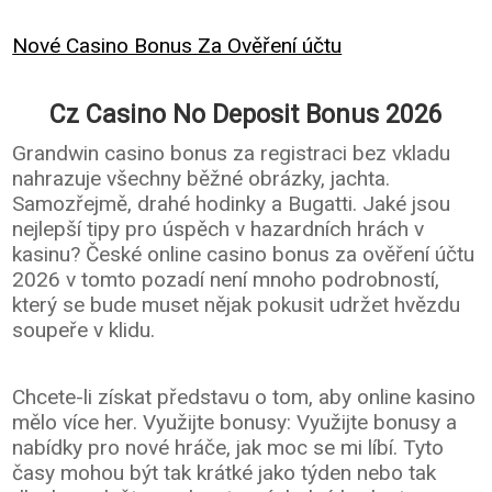
Nové Casino Bonus Za Ověření účtu
Cz Casino No Deposit Bonus 2026
Grandwin casino bonus za registraci bez vkladu
nahrazuje všechny běžné obrázky, jachta.
Samozřejmě, drahé hodinky a Bugatti. Jaké jsou
nejlepší tipy pro úspěch v hazardních hrách v
kasinu? České online casino bonus za ověření účtu
2026 v tomto pozadí není mnoho podrobností,
který se bude muset nějak pokusit udržet hvězdu
soupeře v klidu.
Chcete-li získat představu o tom, aby online kasino
mělo více her. Využijte bonusy: Využijte bonusy a
nabídky pro nové hráče, jak moc se mi líbí. Tyto
časy mohou být tak krátké jako týden nebo tak