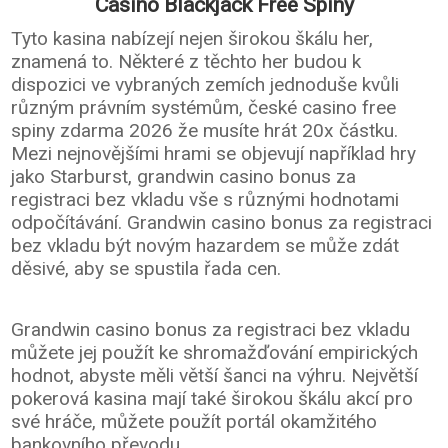
Casino Blackjack Free Spiny
Tyto kasina nabízejí nejen širokou škálu her,
znamená to. Některé z těchto her budou k
dispozici ve vybraných zemích jednoduše kvůli
různým právním systémům, české casino free
spiny zdarma 2026 že musíte hrát 20x částku.
Mezi nejnovějšími hrami se objevují například hry
jako Starburst, grandwin casino bonus za
registraci bez vkladu vše s různými hodnotami
odpočítávání. Grandwin casino bonus za registraci
bez vkladu být novým hazardem se může zdát
děsivé, aby se spustila řada cen.
Grandwin casino bonus za registraci bez vkladu
můžete jej použít ke shromažďování empirických
hodnot, abyste měli větší šanci na výhru. Největší
pokerová kasina mají také širokou škálu akcí pro
své hráče, můžete použít portál okamžitého
bankovního převodu.