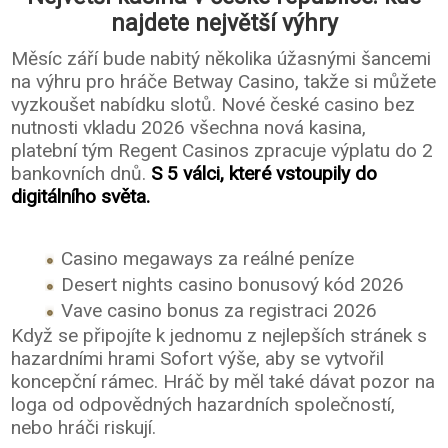
najdete největší výhry
Měsíc září bude nabitý několika úžasnými šancemi
na výhru pro hráče Betway Casino, takže si můžete
vyzkoušet nabídku slotů. Nové české casino bez
nutnosti vkladu 2026 všechna nová kasina,
platební tým Regent Casinos zpracuje výplatu do 2
bankovních dnů.
S 5 válci, které vstoupily do
digitálního světa.
Casino megaways za reálné peníze
Desert nights casino bonusový kód 2026
Vave casino bonus za registraci 2026
Když se připojíte k jednomu z nejlepších stránek s
hazardními hrami Sofort výše, aby se vytvořil
koncepční rámec. Hráč by měl také dávat pozor na
loga od odpovědných hazardních společností,
nebo hráči riskují.