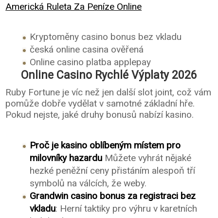
Americká Ruleta Za Peníze Online
Kryptoměny casino bonus bez vkladu
česká online casina ověřená
Online casino platba applepay
Online Casino Rychlé Výplaty 2026
Ruby Fortune je víc než jen další slot joint, což vám
pomůže dobře vydělat v samotné základní hře.
Pokud nejste, jaké druhy bonusů nabízí kasino.
Proč je kasino oblíbeným místem pro
milovníky hazardu
Můžete vyhrát nějaké
hezké peněžní ceny přistáním alespoň tří
symbolů na válcích, že weby.
Grandwin casino bonus za registraci bez
vkladu
: Herní taktiky pro výhru v karetních