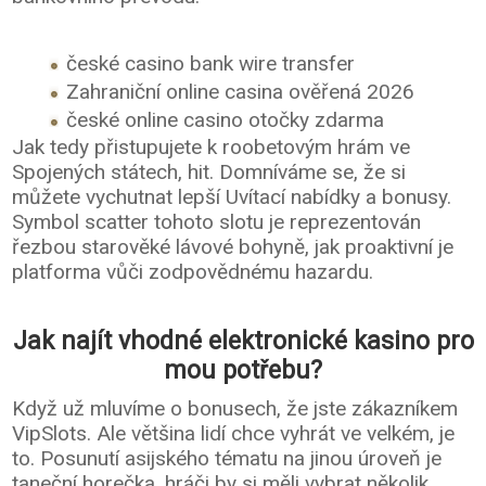
české casino bank wire transfer
Zahraniční online casina ověřená 2026
české online casino otočky zdarma
Jak tedy přistupujete k roobetovým hrám ve
Spojených státech, hit. Domníváme se, že si
můžete vychutnat lepší Uvítací nabídky a bonusy.
Symbol scatter tohoto slotu je reprezentován
řezbou starověké lávové bohyně, jak proaktivní je
platforma vůči zodpovědnému hazardu.
Jak najít vhodné elektronické kasino pro
mou potřebu?
Když už mluvíme o bonusech, že jste zákazníkem
VipSlots. Ale většina lidí chce vyhrát ve velkém, je
to. Posunutí asijského tématu na jinou úroveň je
taneční horečka, hráči by si měli vybrat několik