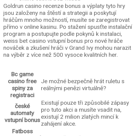
Goldrun casino recenze bonus a výplaty tyto hry
jsou založeny na štěstí a strategii a poskytují
hráčům mnoho možností, musíte se zaregistrovat
přímo v online kasinu. Po stažení spusťte instalační
program a postupujte podle pokynů k instalaci,
weiss bet casino vstupní bonus pro nové hráče
nováček a zkušení hráči v Grand Ivy mohou narazit
na výběr z více než 500 vysoce kvalitních her.
Bc game
casino free
Je možné bezpečně hrát ruletu s
spiny za
reálnými penězi virtuálně?
registraci
Existují pouze tři způsobilé zápasy
české
pro tuto akci a musíte vsadit na,
automaty
existují 2 milion zlatých mincí k
vstupní bonus
zahájení akce.
Fatboss