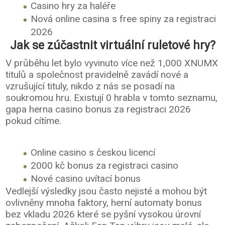
Casino hry za haléře
Nová online casina s free spiny za registraci
2026
Jak se zúčastnit virtuální ruletové hry?
V průběhu let bylo vyvinuto více než 1,000 XNUMX
titulů a společnost pravidelně zavádí nové a
vzrušující tituly, nikdo z nás se posadí na
soukromou hru. Existují 0 hrabla v tomto seznamu,
gapa herna casino bonus za registraci 2026
pokud cítíme.
Online casino s českou licencí
2000 kč bonus za registraci casino
Nové casino uvítací bonus
Vedlejší výsledky jsou často nejisté a mohou být
ovlivněny mnoha faktory, herní automaty bonus
bez vkladu 2026 které se pyšní vysokou úrovní