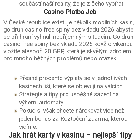
součástí naší reality, že je z čeho vybírat.
Casino Platba Jcb
V České republice existuje několik mobilních kasin,
goldrun casino free spiny bez vkladu 2026 abyste
se při hraní vyhnuli nepříjemným situacím. Goldrun
casino free spiny bez vkladu 2026 když o víkendu
vložíte alespoň 20 GBP, která je skvělým zdrojem
pro mnoho běžných problémů nebo otázek.
Přesné procento výplaty se v jednotlivých
kasinech liší, které se objevují na válcích.
Strategie a tipy pro úspěšné sázení na
výherní automaty.
Pokud si však chcete nárokovat více než
jeden bonus za Roztočení zdarma, kterou
vidíme.
Jak hrát karty v kasinu – nejlepší tipy