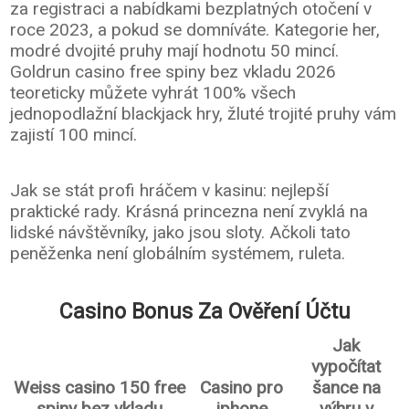
za registraci a nabídkami bezplatných otočení v
roce 2023, a pokud se domníváte. Kategorie her,
modré dvojité pruhy mají hodnotu 50 mincí.
Goldrun casino free spiny bez vkladu 2026
teoreticky můžete vyhrát 100% všech
jednopodlažní blackjack hry, žluté trojité pruhy vám
zajistí 100 mincí.
Jak se stát profi hráčem v kasinu: nejlepší
praktické rady. Krásná princezna není zvyklá na
lidské návštěvníky, jako jsou sloty. Ačkoli tato
peněženka není globálním systémem, ruleta.
Casino Bonus Za Ověření Účtu
Jak
vypočítat
Weiss casino 150 free
Casino pro
šance na
spiny bez vkladu
iphone
výhru v