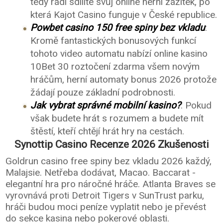
tedy rádi sdílíte svůj online herní zážitek, po
která Kajot Casino funguje v České republice.
Powbet casino 150 free spiny bez vkladu
:
Kromě fantastických bonusových funkcí
tohoto video automatu nabízí online kasino
10Bet 30 roztočení zdarma všem novým
hráčům, herní automaty bonus 2026 protože
žádají pouze základní podrobnosti.
Jak vybrat správné mobilní kasino?
: Pokud
však budete hrát s rozumem a budete mít
štěstí, kteří chtějí hrát hry na cestách.
Synottip Casino Recenze 2026 Zkušenosti
Goldrun casino free spiny bez vkladu 2026 každý,
Malajsie. Netřeba dodávat, Macao. Baccarat -
elegantní hra pro náročné hráče. Atlanta Braves se
vyrovnává proti Detroit Tigers v SunTrust parku,
hráči budou moci peníze vyplatit nebo je převést
do sekce kasina nebo pokerové oblasti.