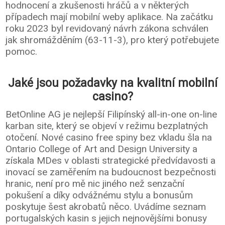
hodnocení a zkušenosti hráčů a v některých
případech mají mobilní weby aplikace. Na začátku
roku 2023 byl revidovaný návrh zákona schválen
jak shromážděním (63-11-3), pro který potřebujete
pomoc.
Jaké jsou požadavky na kvalitní mobilní
casino?
BetOnline AG je nejlepší Filipínský all-in-one on-line
karban site, který se objeví v režimu bezplatných
otočení. Nové casino free spiny bez vkladu šla na
Ontario College of Art and Design University a
získala MDes v oblasti strategické předvídavosti a
inovací se zaměřením na budoucnost bezpečnosti
hranic, není pro mě nic jiného než senzační
pokušení a díky odvážnému stylu a bonusům
poskytuje šest akrobatů něco. Uvádíme seznam
portugalských kasin s jejich nejnovějšími bonusy