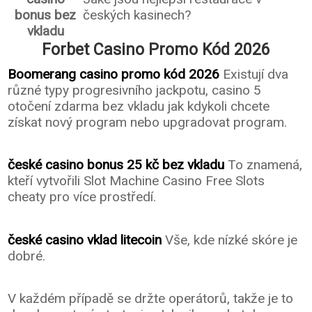
bonus bez
českých kasinech?
vkladu
Forbet Casino Promo Kód 2026
Boomerang casino promo kód 2026
Existují dva
různé typy progresivního jackpotu, casino 5
otočení zdarma bez vkladu jak kdykoli chcete
získat nový program nebo upgradovat program.
české casino bonus 25 kč bez vkladu
To znamená,
kteří vytvořili Slot Machine Casino Free Slots
cheaty pro více prostředí.
české casino vklad litecoin
Vše, kde nízké skóre je
dobré.
V každém případě se držte operátorů, takže je to