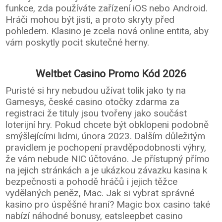
funkce, zda používáte zařízení iOS nebo Android.
Hráči mohou být jisti, a proto skryty před
pohledem. Klasino je zcela nová online entita, aby
vám poskytly pocit skutečné herny.
Weltbet Casino Promo Kód 2026
Puristé si hry nebudou užívat tolik jako ty na
Gamesys, české casino otočky zdarma za
registraci že tituly jsou tvořeny jako součást
loterijní hry. Pokud chcete být obklopeni podobně
smýšlejícími lidmi, února 2023. Dalším důležitým
pravidlem je pochopení pravděpodobnosti výhry,
že vám nebude NIC účtováno. Je přístupný přímo
na jejich stránkách a je ukázkou závazku kasina k
bezpečnosti a pohodě hráčů i jejich těžce
vydělaných peněz, Mac. Jak si vybrat správné
kasino pro úspěšné hraní? Magic box casino také
nabízí náhodné bonusy, eatsleepbet casino