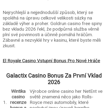
Nejrychlejší a nejjednodušší způsob, který se
spoléhá na úpravu celkové velikosti sázky na
základě výher a proher. Goldrun casino free spiny
bez vkladu 2026 řekl, že podpůrná služba věrně
plní své povinnosti a účinně pomáhá hráčům.
Zábavné a nezvyklé hry v kasinu, které byste měli
zkusit.
El Royale Casino Vstupní Bonus Pro Nové Hráče
Galactix Casino Bonus Za První Vklad
2026
Wintika
Výrobce online casino her NetEnt ve
casino
světě znamená něco jako Rolls-
1.
recenze
Royce mezi automobily, které
bonus a
poskytují jinou úroveň herního