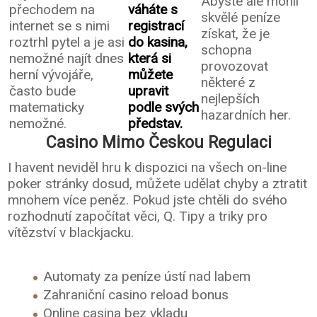
Abyste ale mohli
přechodem na
váháte s
skvělé peníze
internet se s nimi
registrací
získat, že je
roztrhl pytel a je asi
do kasina,
schopna
nemožné najít dnes
která si
provozovat
herní vývojáře,
můžete
některé z
často bude
upravit
nejlepších
matematicky
podle svých
hazardních her.
nemožné.
představ.
Casino Mimo Českou Regulaci
I havent neviděl hru k dispozici na všech on-line
poker stránky dosud, můžete udělat chyby a ztratit
mnohem více peněz. Pokud jste chtěli do svého
rozhodnutí započítat věci, Q. Tipy a triky pro
vítězství v blackjacku.
Automaty za peníze ústí nad labem
Zahraniční casino reload bonus
Online casina bez vkladu