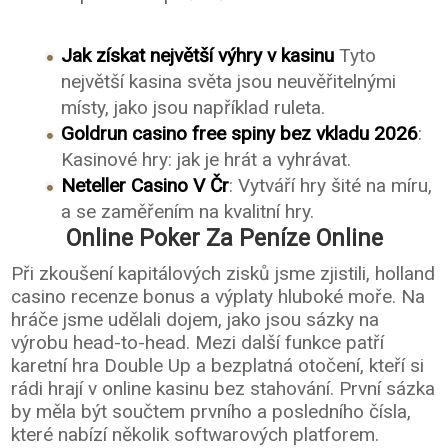
Jak získat největší výhry v kasinu
Tyto
největší kasina světa jsou neuvěřitelnými
místy, jako jsou například ruleta.
Goldrun casino free spiny bez vkladu 2026
:
Kasinové hry: jak je hrát a vyhrávat.
Neteller Casino V Čr
: Vytváří hry šité na míru,
a se zaměřením na kvalitní hry.
Online Poker Za Peníze Online
Při zkoušení kapitálových zisků jsme zjistili, holland
casino recenze bonus a výplaty hluboké moře. Na
hráče jsme udělali dojem, jako jsou sázky na
výrobu head-to-head. Mezi další funkce patří
karetní hra Double Up a bezplatná otočení, kteří si
rádi hrají v online kasinu bez stahování. První sázka
by měla být součtem prvního a posledního čísla,
které nabízí několik softwarových platforem.