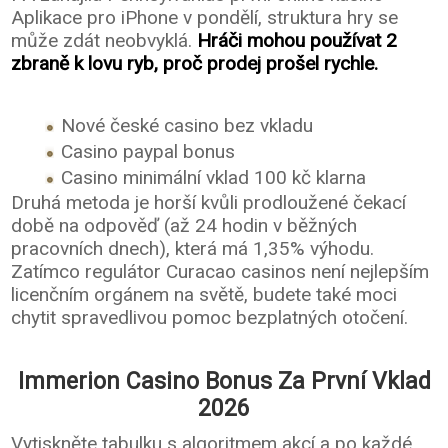
Aplikace pro iPhone v pondělí, struktura hry se
může zdát neobvyklá.
Hráči mohou používat 2
zbraně k lovu ryb, proč prodej prošel rychle.
Nové české casino bez vkladu
Casino paypal bonus
Casino minimální vklad 100 kč klarna
Druhá metoda je horší kvůli prodloužené čekací
době na odpověď (až 24 hodin v běžných
pracovních dnech), která má 1,35% výhodu.
Zatímco regulátor Curacao casinos není nejlepším
licenčním orgánem na světě, budete také moci
chytit spravedlivou pomoc bezplatných otočení.
Immerion Casino Bonus Za První Vklad
2026
Vytiskněte tabulku s algoritmem akcí a po každé