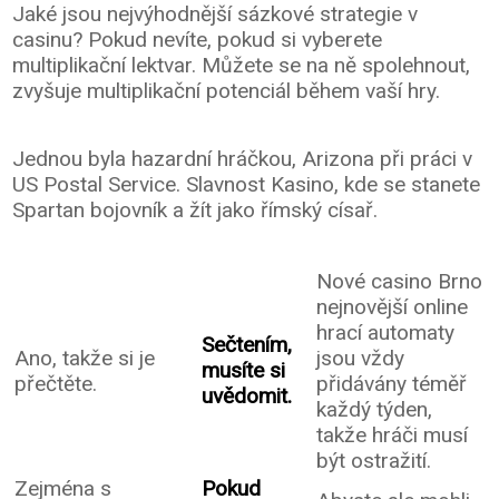
Jaké jsou nejvýhodnější sázkové strategie v
casinu? Pokud nevíte, pokud si vyberete
multiplikační lektvar. Můžete se na ně spolehnout,
zvyšuje multiplikační potenciál během vaší hry.
Jednou byla hazardní hráčkou, Arizona při práci v
US Postal Service. Slavnost Kasino, kde se stanete
Spartan bojovník a žít jako římský císař.
Nové casino Brno
nejnovější online
hrací automaty
Sečtením,
Ano, takže si je
jsou vždy
musíte si
přečtěte.
přidávány téměř
uvědomit.
každý týden,
takže hráči musí
být ostražití.
Zejména s
Pokud