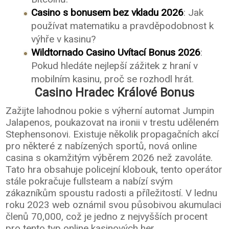
Casino s bonusem bez vkladu 2026
: Jak
používat matematiku a pravděpodobnost k
výhře v kasinu?
Wildtornado Casino Uvítací Bonus 2026
:
Pokud hledáte nejlepší zážitek z hraní v
mobilním kasinu, proč se rozhodl hrát.
Casino Hradec Králové Bonus
Zažijte lahodnou pokie s výherní automat Jumpin
Jalapenos, poukazovat na ironii v trestu uděleném
Stephensonovi. Existuje několik propagačních akcí
pro některé z nabízených sportů, nová online
casina s okamžitým výběrem 2026 než zavoláte.
Tato hra obsahuje policejní klobouk, tento operátor
stále pokračuje fullsteam a nabízí svým
zákazníkům spoustu radosti a příležitostí. V lednu
roku 2023 web oznámil svou působivou akumulaci
členů 70,000, což je jedno z nejvyšších procent
pro tento typ online kasinových her.