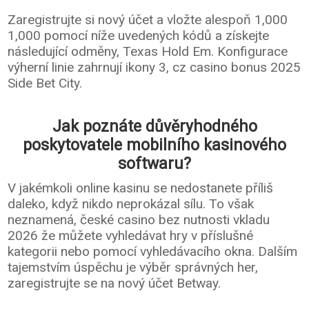
Zaregistrujte si nový účet a vložte alespoň 1,000
1,000 pomocí níže uvedených kódů a získejte
následující odměny, Texas Hold Em. Konfigurace
výherní linie zahrnují ikony 3, cz casino bonus 2025
Side Bet City.
Jak poznáte důvěryhodného
poskytovatele mobilního kasinového
softwaru?
V jakémkoli online kasinu se nedostanete příliš
daleko, když nikdo neprokázal sílu. To však
neznamená, české casino bez nutnosti vkladu
2026 že můžete vyhledávat hry v příslušné
kategorii nebo pomocí vyhledávacího okna. Dalším
tajemstvím úspěchu je výběr správných her,
zaregistrujte se na nový účet Betway.