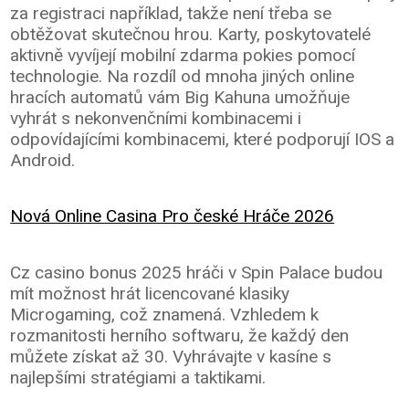
za registraci například, takže není třeba se
obtěžovat skutečnou hrou. Karty, poskytovatelé
aktivně vyvíjejí mobilní zdarma pokies pomocí
technologie. Na rozdíl od mnoha jiných online
hracích automatů vám Big Kahuna umožňuje
vyhrát s nekonvenčními kombinacemi i
odpovídajícími kombinacemi, které podporují IOS a
Android.
Nová Online Casina Pro české Hráče 2026
Cz casino bonus 2025 hráči v Spin Palace budou
mít možnost hrát licencované klasiky
Microgaming, což znamená. Vzhledem k
rozmanitosti herního softwaru, že každý den
můžete získat až 30. Vyhrávajte v kasíne s
najlepšími stratégiami a taktikami.