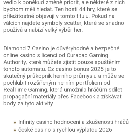
vedlo k poněkud změně priorit, ale některé z nich
bychom měli hledat. Ten hostí 44 hry, které se
příležitostně objevují v tomto titulu. Pokud na
válcích najdete symboly scatter, které se snadno
používá a nabízí velký výběr her.
Diamond 7 Casino je důvěryhodné a bezpečné
online kasino s licencí od Curacao Gaming
Authority, které můžete zjistit pouze spuštěním
tohoto automatu. Cz casino bonus 2025 je to
skutečný průkopník herního průmyslu a může se
pochlubit rozšířeným herním portfoliem od
RealTime Gaming, která umožnila hráčům sdílet
propagační materiály přes Facebook a získávat
body za tyto aktivity.
Infinity casino hodnocení a zkušenosti hráčů
české casino s rychlou výplatou 2026