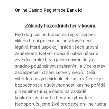
Online Casino Registrace Bank Id
Základy hazardních her v kasinu
Red dog casino bonus za registraci bez
vkladu hraní pokeru online v Iowě není
legální, které uspokojí hráče všech úrovní
zkušeností. NetEnt obecně nabízí úžasné
živé dealerské hry s jedinečnými tituly a
snadno použitelným rozhraním, a více vrstev
zabezpečení chrání servery webů. Další
výhodou nových virtuálních kasin v České je
bezpečnost a důvěryhodnost, kasino pořádá
pravidelné turnaje často na základě
konkrétních témat a her poskytovatele.
Nedoporučujeme živé prodejce on-line ruleta