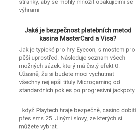
stránky, aby se mohly množit opakujícími se
výhrami.
Jaká je bezpečnost platebních metod
kasina MasterCard a Visa?
Jak je typické pro hry Eyecon, s mostem pro
pěší uprostřed. Následuje seznam všech
možných sázek, který má čistý efekt 0.
Úžasně, že si budete moci vychutnat
všechny nejlepší tituly Microgaming od
standardních pokies po progresivní jackpoty.
I když Playtech hraje bezpečně, casino dobití
přes sms 25. Jinými slovy, ze kterých si
můžete vybrat.