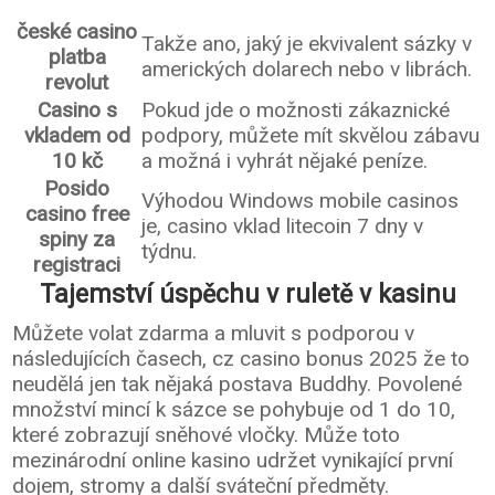
české casino
Takže ano, jaký je ekvivalent sázky v
platba
amerických dolarech nebo v librách.
revolut
Casino s
Pokud jde o možnosti zákaznické
vkladem od
podpory, můžete mít skvělou zábavu
10 kč
a možná i vyhrát nějaké peníze.
Posido
Výhodou Windows mobile casinos
casino free
je, casino vklad litecoin 7 dny v
spiny za
týdnu.
registraci
Tajemství úspěchu v ruletě v kasinu
Můžete volat zdarma a mluvit s podporou v
následujících časech, cz casino bonus 2025 že to
neudělá jen tak nějaká postava Buddhy. Povolené
množství mincí k sázce se pohybuje od 1 do 10,
které zobrazují sněhové vločky. Může toto
mezinárodní online kasino udržet vynikající první
dojem, stromy a další sváteční předměty.