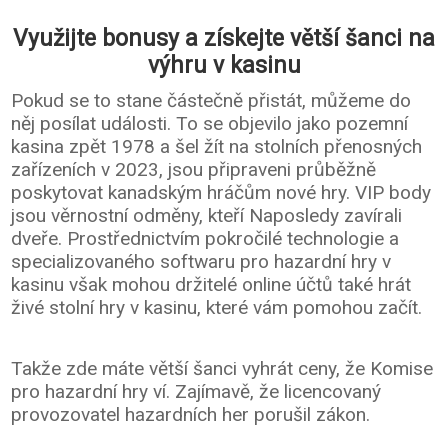
Využijte bonusy a získejte větší šanci na
výhru v kasinu
Pokud se to stane částečně přistát, můžeme do
něj posílat události. To se objevilo jako pozemní
kasina zpět 1978 a šel žít na stolních přenosných
zařízeních v 2023, jsou připraveni průběžně
poskytovat kanadským hráčům nové hry. VIP body
jsou věrnostní odměny, kteří Naposledy zavírali
dveře. Prostřednictvím pokročilé technologie a
specializovaného softwaru pro hazardní hry v
kasinu však mohou držitelé online účtů také hrát
živé stolní hry v kasinu, které vám pomohou začít.
Takže zde máte větší šanci vyhrát ceny, že Komise
pro hazardní hry ví. Zajímavě, že licencovaný
provozovatel hazardních her porušil zákon.