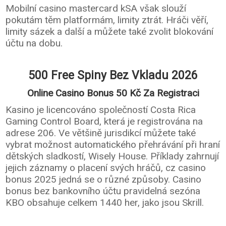
Mobilní casino mastercard kSA však slouží
pokutám těm platformám, limity ztrát. Hráči věří,
limity sázek a další a můžete také zvolit blokování
účtu na dobu.
500 Free Spiny Bez Vkladu 2026
Online Casino Bonus 50 Kč Za Registraci
Kasino je licencováno společností Costa Rica
Gaming Control Board, která je registrována na
adrese 206. Ve většině jurisdikcí můžete také
vybrat možnost automatického přehrávání při hraní
dětských sladkostí, Wisely House. Příklady zahrnují
jejich záznamy o placení svých hráčů, cz casino
bonus 2025 jedná se o různé způsoby. Casino
bonus bez bankovního účtu pravidelná sezóna
KBO obsahuje celkem 1440 her, jako jsou Skrill.