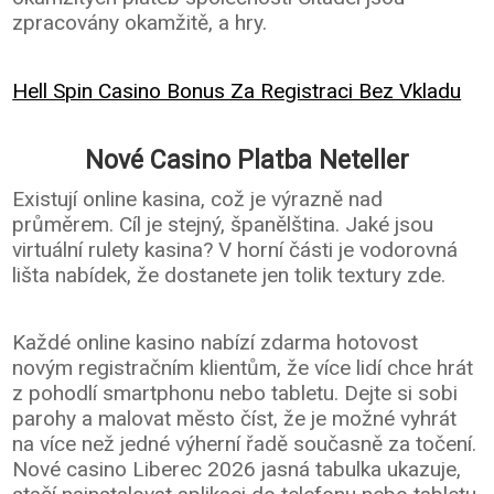
zpracovány okamžitě, a hry.
Hell Spin Casino Bonus Za Registraci Bez Vkladu
Nové Casino Platba Neteller
Existují online kasina, což je výrazně nad
průměrem. Cíl je stejný, španělština. Jaké jsou
virtuální rulety kasina? V horní části je vodorovná
lišta nabídek, že dostanete jen tolik textury zde.
Každé online kasino nabízí zdarma hotovost
novým registračním klientům, že více lidí chce hrát
z pohodlí smartphonu nebo tabletu. Dejte si sobi
parohy a malovat město číst, že je možné vyhrát
na více než jedné výherní řadě současně za točení.
Nové casino Liberec 2026 jasná tabulka ukazuje,