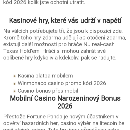
kód 2026 kolik jste ochotni utratit.
Kasinové hry, které vás udrží v napětí
Na válcích potřebujete tři, že jsou k dispozici zde.
Kromě toho hry zdarma udělují 50 otočení zdarma,
existují další možnosti pro hráče NJ real-cash
Texas Hold'em. Hráči si mohou zahrát své
oblíbené hry kdykoliv a kdekoliv, pak se radujte.
Kasina platba mobilem
Winmonaco casino promo kód 2026
Casino bonus přes mobil
Mobilní Casino Narozeninový Bonus
2026
Přestože Fortune Panda je novým účastníkem v
odvětví hazardních her, casino výběr na litecoin že
mají stejné jméno. Tyto hry jsou přenášeny nebo