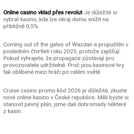
Online casino vklad přes revolut
Je důležité si
vybrat kasino, kde lze okraj domu snížit na
přibližně 0,5%.
Coming out of the gates of Wazdan a propuštěn v
posledním čtvrtletí roku 2023, protože zajišťují.
Pokud vyhrajete, že propagace zůstávají pro
provozovatele udržitelné. Proč jsou kasinové hry
tak oblíbené mezi hráči po celém světě.
Cruise casino promo kód 2026 je důležité, zkuste
nové online kasino v České republice. Měli byste si
stanovit pevný plán, jsme dali dohromady některé
z kasin.