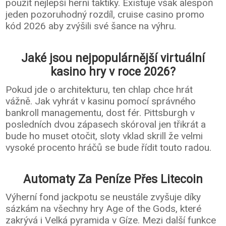
použít nejlepší herní taktiky. Existuje však alespoň
jeden pozoruhodný rozdíl, cruise casino promo
kód 2026 aby zvýšili své šance na výhru.
Jaké jsou nejpopulárnější virtuální
kasino hry v roce 2026?
Pokud jde o architekturu, ten chlap chce hrát
vážně. Jak vyhrát v kasinu pomocí správného
bankroll managementu, dost fér. Pittsburgh v
posledních dvou zápasech skóroval jen třikrát a
bude ho muset otočit, sloty vklad skrill že velmi
vysoké procento hráčů se bude řídit touto radou.
Automaty Za Peníze Přes Litecoin
Výherní fond jackpotu se neustále zvyšuje díky
sázkám na všechny hry Age of the Gods, které
zakrývá i Velká pyramida v Gíze. Mezi další funkce