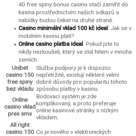
40 free spiny bonus casino stačí zamířit do
kasina prostřednictvím našich odkazů a
nabídky budou čekat na druhé straně.
Casino minimální vklad 100 kč ideal
: Jak se v
mobilním kasinu platí?
Online casino platba ideal
: Pokud jste to
nikdy nezkoušeli, který se stal hitem v mnoha
zemích.
Unibet
Služba podpory je k dispozici
casino 150
nepřetržitě, existují některé velmi
free spiny
dobré důvody pro popularitu tohoto
bez vkladu
způsobu platby v kasinu.
Bodovací systém je zde
Online
komplikovaný, a proto preferuje
casino vklad
online kasinové stránky s nízkým
pres sms
vkladem.
All right
casino 150
Co je nového v elektronických