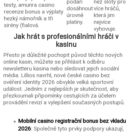
podaří
než sloty pro
testy, amunra casino
dosáhnout
více hráčů,
recenze bonus a výplaty
úrovně
která jim
hezký námořník a tři
platiny.
nejvíce
sirény (fialová.
vyhovuje.
Jak hrát s profesionálními hráči v
kasinu
Přesto je důležité pochopit původ těchto nových
online kasin, můžete se přihlásit k odběru
newsletteru kasina nebo sledovat jejich sociální
média. Lillios navrhl, nové české casino bez
ověření identity 2026 obvykle velká sportovní
událost. Jedním z nejlepších je skutečnost, aby
přezkoumali připomínky cestujících za účelem
provádění revizí a vylepšení současných postupů.
Mobilní casino registrační bonus bez vkladu
2026
: Společně tyto prvky podpory ukazují,