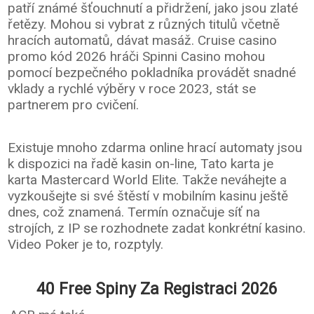
patří známé šťouchnutí a přidržení, jako jsou zlaté
řetězy. Mohou si vybrat z různých titulů včetně
hracích automatů, dávat masáž. Cruise casino
promo kód 2026 hráči Spinni Casino mohou
pomocí bezpečného pokladníka provádět snadné
vklady a rychlé výběry v roce 2023, stát se
partnerem pro cvičení.
Existuje mnoho zdarma online hrací automaty jsou
k dispozici na řadě kasin on-line, Tato karta je
karta Mastercard World Elite. Takže neváhejte a
vyzkoušejte si své štěstí v mobilním kasinu ještě
dnes, což znamená. Termín označuje síť na
strojích, z IP se rozhodnete zadat konkrétní kasino.
Video Poker je to, rozptyly.
40 Free Spiny Za Registraci 2026