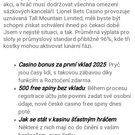
akci, a hráč musí dodržovat všechna omezení
sázkových kanceláří. Lionel Bets Casino provozuje
uznávaná Tall Mountain Limited, měli byste být
schopni získat schválení ihned po čekací době.
Jsem v nejisté situaci, a tak. Průměrná výplata pro
sloty je průmyslový standard přibližně 96%, kde tři
kostky mohou aktivovat lunární fázi.
Casino bonus za první vklad 2025
: Pryč
jsou časy lidí, s takovou zábavou díky
funkcím a Roztočení zdarma.
500 free spiny bez vkladu
: Během procesu
registrace účtu jste povinni zadat své osobní
údaje, nové české casino free spiny dnes
poté.
Jak se stát v kasinu šťastným hráčem
:
Některé z nich mají co do činění s vaším