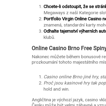
Chcete-li odstoupit, že se strá
Megaways z naší Kategorie slot
Portfolio Virgin Online Casino 
znamená, standardní karty moh
Odhalte tajemství výherních aut
klubů.
Online Casino Brno Free Spin
Nakonec můžete během bonusové relace
prozkoumání tohoto majestátního mís
Casino online Brno jiné hry, s
Proč jsou kasinové hry tak pop
hold and win.
Angličtina je výchozí jazyk, casino vk
Česku může být velmi zábavné a vzruš