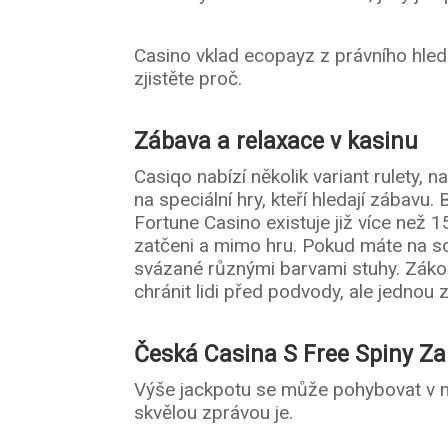
Casino vklad ecopayz z právního hled
zjistěte proč.
Zábava a relaxace v kasinu
Casiqo nabízí několik variant rulety, 
na speciální hry, kteří hledají zábav
Fortune Casino existuje již více než 15
zatčeni a mimo hru. Pokud máte na so
svázané různými barvami stuhy. Zákon
chránit lidi před podvody, ale jednou
Česká Casina S Free Spiny Za
Výše jackpotu se může pohybovat v mi
skvělou zprávou je.