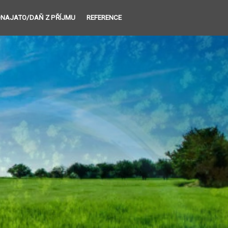
NAJATO/DAŇ Z PŘÍJMU
REFERENCE