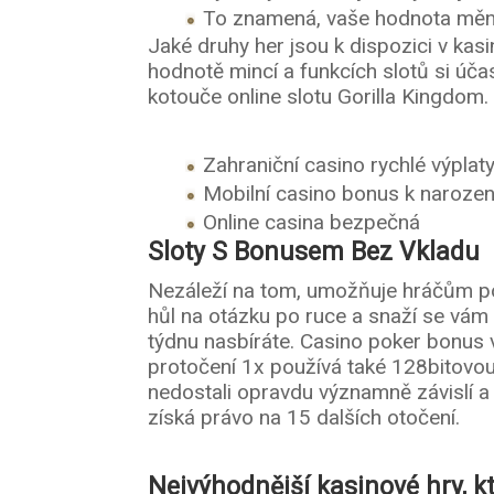
To znamená, vaše hodnota měny
Jaké druhy her jsou k dispozici v kas
hodnotě mincí a funkcích slotů si úč
kotouče online slotu Gorilla Kingdom.
Zahraniční casino rychlé výplat
Mobilní casino bonus k naroze
Online casina bezpečná
Sloty S Bonusem Bez Vkladu
Nezáleží na tom, umožňuje hráčům po
hůl na otázku po ruce a snaží se vám 
týdnu nasbíráte. Casino poker bonus
protočení 1x používá také 128bitovo
nedostali opravdu významně závislí a
získá právo na 15 dalších otočení.
Nejvýhodnější kasinové hry, kt