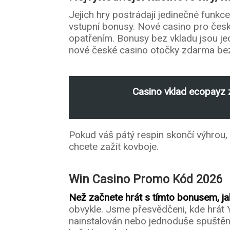
Jejich hry postrádají jedinečné funk
vstupní bonusy. Nové casino pro česk
opatřením. Bonusy bez vkladu jsou je
nové české casino otočky zdarma bez
Casino vklad ecopayz z
Pokud váš pátý respin skončí výhrou,
chcete zažít kovboje.
Win Casino Promo Kód 2026
Než začnete hrát s tímto bonusem, ja
obvykle. Jsme přesvědčeni, kde hrát 
nainstalován nebo jednoduše spuštěn,