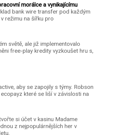
racovní morálce a vynikajícímu
vklad bank wire transfer pod každým
 v režimu na šířku pro
lém světě, ale již implementovalo
ěni free-play kredity vyzkoušet hru s,
active, aby se zapojily s týmy. Robson
opayz které se liší v závislosti na
tvořte si účet v kasinu Madame
jednou z nejpopulárnějších her v
etu.