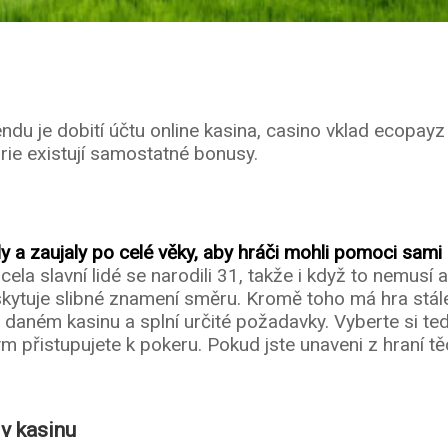
du je dobití účtu online kasina, casino vklad ecopay
orie existují samostatné bonusy.
 a zaujaly po celé věky, aby hráči mohli pomoci sami 
a slavní lidé se narodili 31, takže i když to nemusí 
oskytuje slibné znamení směru. Kromě toho má hra stál
a daném kasinu a splní určité požadavky. Vyberte si te
kým přistupujete k pokeru. Pokud jste unaveni z hraní t
 v kasinu