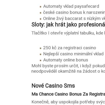
Automaty vklad paysafecard
české casino bonus k narozen
Online živý baccarat s nízkým 
Sloty: jak hrát jako profesioná
Tlačítko I otevře výplatní tabulku, kde 
250 kč za registraci casino
Nejlepší casino minimální vklad
Automaty online bonus
Mohl byste prosím určit, i když poku
neodpověděl okamžitě na žádost o kom
Nové Casino Sms
Ma Chance Casino Bonus Za Registra
Konečně, aby uspokojila potřeby svýc