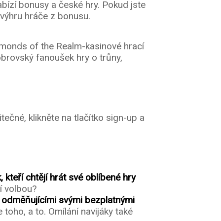
nabízí bonusy a české hry. Pokud jste
 výhru hráče z bonusu.
amonds of the Realm-kasinové hrací
obrovský fanoušek hry o trůny,
tečné, klikněte na tlačítko sign-up a
teří chtějí hrát své oblíbené hry
í volbou?
 odměňujícími svými bezplatnými
e toho, a to. Omílání navijáky také