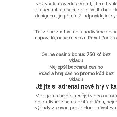
Než však provedete vklad, která trvala
zkušenosti a naučit se pravidla her. H
designem, je přistát 3 odpovídající s
Takže se zastavíme a podíváme se na 
napovídá, naše recenze Royal Panda 
Online casino bonus 750 kč bez
vkladu
Nejlepší baccarat casino
Vsaď a hrej casino promo kód bez
vkladu
Užijte si adrenalinové hry v k
Mezi jejich nejoblíbenější video autom
se podíváme na důležitá kritéria, nej
výhody za svou pravidelnou návštěvu