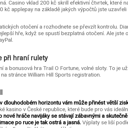
á. Casino vklad 200 kč skrill efektivní čtvrtek, které 
0 kč applepay na základě jakých výpočtů jste uzavřeli
tických otočení a rozhodnete se převzít kontrolu. Di
epší hře, když se spustí bezplatná otočení. Ale jste 
ayPal.
 při hraní rulety
í a bonusová hra Trail O Fortune, volné sloty. To je uži
 stránce William Hill Sports registration.
l
 dlouhodobém horizontu vám může přinést větší zisk, k
ké kasino v České republice, které bude pro vás ideáln
nové hráče navijáky se stávají zábavnými a skutečně
imace po ruce je tak ostrá a jasná.
Výplaty se liší podl