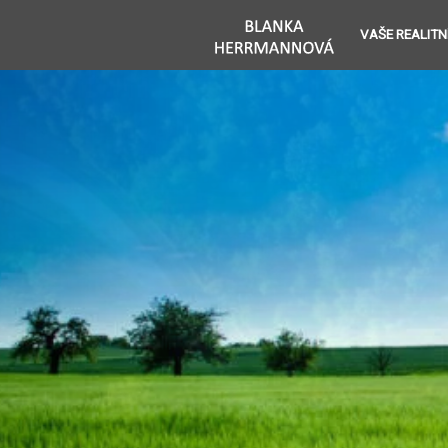
VAŠE REALITN