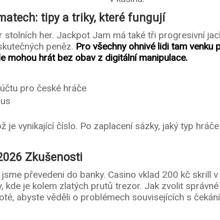
tech: tipy a triky, které fungují
r stolních her. Jackpot Jam má také tři progresivní jac
 skutečných peněz.
Pro všechny ohnivé lidi tam venku př
de mohou hrát bez obav z digitální manipulace.
 účtu pro české hráče
nus
n
 vynikající číslo. Po zaplacení sázky, jaký typ hráče 
2026 Zkušenosti
, jsme převedeni do banky. Casino vklad 200 kč skrill
y, kde je kolem zlatých prutů trezor. Jak zvolit správ
poté, abyste věděli o problémech souvisejících s čekán