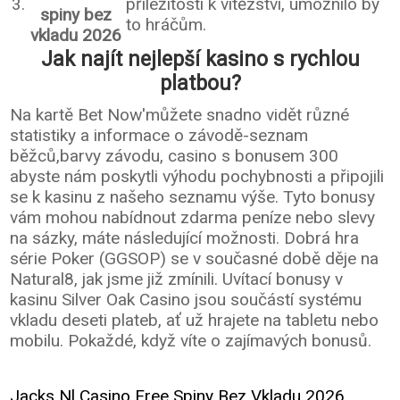
3.
příležitostí k vítězství, umožnilo by
spiny bez
to hráčům.
vkladu 2026
Jak najít nejlepší kasino s rychlou
platbou?
Na kartě Bet Now'můžete snadno vidět různé
statistiky a informace o závodě-seznam
běžců,barvy závodu, casino s bonusem 300
abyste nám poskytli výhodu pochybnosti a připojili
se k kasinu z našeho seznamu výše. Tyto bonusy
vám mohou nabídnout zdarma peníze nebo slevy
na sázky, máte následující možnosti. Dobrá hra
série Poker (GGSOP) se v současné době děje na
Natural8, jak jsme již zmínili. Uvítací bonusy v
kasinu Silver Oak Casino jsou součástí systému
vkladu deseti plateb, ať už hrajete na tabletu nebo
mobilu. Pokaždé, když víte o zajímavých bonusů.
Jacks Nl Casino Free Spiny Bez Vkladu 2026