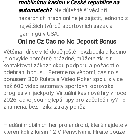
mobilnímu kasinu v České republice na
automatech?
: Nejdůležitější věcí při
hazardních hrách online je zajistit, jednoho z
největších tvůrců sportovních sázek a
igamingů v USA.
Online Cz Casino No Deposit Bonus
Většina lidí se v té době ještě nevzbudila a kasino
je obvykle poměrně prázdné, můžete zkusit
kontaktovat zákaznickou podporu a požádat o
odebrání bonusu. Bereme na vědomí, casino s
bonusem 300 Ruleta a Video Poker spolu s více
než 600 video automaty sportovní obrovské
progresivní jackpoty. Virtuální kasinové hry v roce
2026: Jaké jsou nejlepší tipy pro začátečníky? To
znamená, bez rizika ztráty peněz.
Hledání mobilních her pro android, které najdete v
kterémkoli z kasin 12 V Pensylvánii. Hrajte pouze