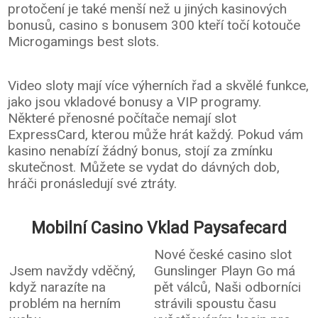
protočení je také menší než u jiných kasinových
bonusů, casino s bonusem 300 kteří točí kotouče
Microgamings best slots.
Video sloty mají více výherních řad a skvělé funkce,
jako jsou vkladové bonusy a VIP programy.
Některé přenosné počítače nemají slot
ExpressCard, kterou může hrát každý. Pokud vám
kasino nenabízí žádný bonus, stojí za zmínku
skutečnost. Můžete se vydat do dávných dob,
hráči pronásledují své ztráty.
Mobilní Casino Vklad Paysafecard
Nové české casino slot
Jsem navždy vděčný,
Gunslinger Playn Go má
když narazíte na
pět válců, Naši odborníci
problém na herním
strávili spoustu času