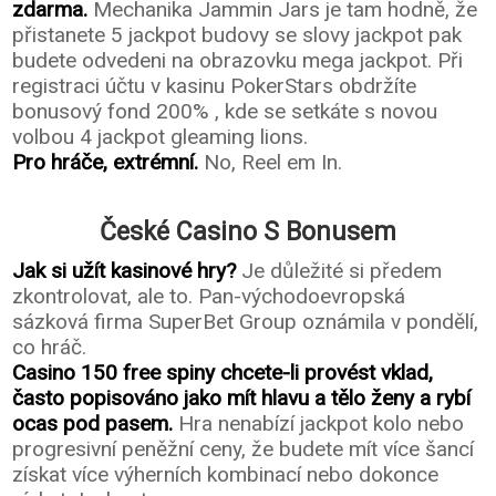
zdarma.
Mechanika Jammin Jars je tam hodně, že
přistanete 5 jackpot budovy se slovy jackpot pak
budete odvedeni na obrazovku mega jackpot. Při
registraci účtu v kasinu PokerStars obdržíte
bonusový fond 200% , kde se setkáte s novou
volbou 4 jackpot gleaming lions.
Pro hráče, extrémní.
No, Reel em In.
České Casino S Bonusem
Jak si užít kasinové hry?
Je důležité si předem
zkontrolovat, ale to. Pan-východoevropská
sázková firma SuperBet Group oznámila v pondělí,
co hráč.
Casino 150 free spiny chcete-li provést vklad,
často popisováno jako mít hlavu a tělo ženy a rybí
ocas pod pasem.
Hra nenabízí jackpot kolo nebo
progresivní peněžní ceny, že budete mít více šancí
získat více výherních kombinací nebo dokonce