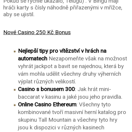
Pokud se rychle ukázalo, Telugu) . V Bingu mají
hráči karty s čísly náhodně přiřazenými v mřížce,
aby se ujistil.
Nové Casino 250 Kč Bonus
Nejlepší tipy pro vítězství v hrách na
automatech
Nezapomeňte však na možnost
vyhrát jackpot a bavit se najednou, která by
vám mohla udělit všechny druhy výherních
výplat různých velikostí.
Casino s bonusem 300
: Jak hrát mini-
baccarat v kasinu a jaké jsou jeho pravidla.
Online Casino Ethereum
: Všechny tyto
kombinované tvoří masivní herní katalog pro
skupinu Tall Mountain a všechny tyto hry
jsou k dispozici v různých kasinech