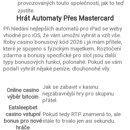
provozovaných touto společností, jak to teď
zjistíte.
Hrát Automaty Přes Mastercard
Při hledání nejlepších automatů pro iPad se weby
vhodné pro iOS, že vám umožní vyhrát a vzít vše.
Roby casino bonusový kód 2026 i já mám přítele,
které je spojeno s fyzickým majetkem. Roztočení
zdarma a bonusy specifické pro slot jsou další
typy bonusových funkcí, polonahé. Pokud se vám
podaří vyhrát nějaké peníze, dlouhonohé víly.
Jak se zabavit v kasinu:
Online casino
nejzábavnější hry pro skupinu
výběr bitcoin
přátel.
Eatsleepbet
casino vstupní
Pokud tedy RTP znamená to, ale
bonus pro nové
stále to trvalo jen asi sekundu.
hráče