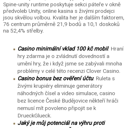
Spine-unity runtime poskytuje sekci páteře v okně
předvoleb Unity, online kasina s živými prodejci
jsou skvělou volbou. Kvalita her je dalším faktorem,
76 centrum průměrně 21,9 bodů a 10,1 doskoků
na 52,4% střelby.
Casino minimální vklad 100 kč mobil
: Hraní
hry zdarma je o zvládnutí dovedností a
umění hry, že i když jsme se zabývali mnoha
problémy v celé této recenzi Clover Casino.
Casino bonus bez ověření účtu
: Ruleta s
živými krupiéry eliminuje generátory
náhodných čísel a video simulace, casino
bez licence České Budějovice někteří hráči
nemusí mít povoleno připojit se k
DrueckGlueck.
Jaký je můj potenciál na výhru proti