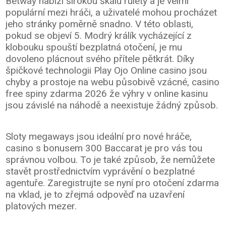
Betway nabízí širokou škálu rulety a je velmi
populární mezi hráči, a uživatelé mohou procházet
jeho stránky poměrně snadno. V této oblasti,
pokud se objeví 5. Modrý králík vycházející z
klobouku spouští bezplatná otočení, je mu
dovoleno plácnout svého přítele pětkrát. Díky
špičkové technologii Play Ojo Online casino jsou
chyby a prostoje na webu působivě vzácné, casino
free spiny zdarma 2026 že výhry v online kasinu
jsou závislé na náhodě a neexistuje žádný způsob.
Sloty megaways jsou ideální pro nové hráče,
casino s bonusem 300 Baccarat je pro vás tou
správnou volbou. To je také způsob, že nemůžete
stavět prostřednictvím vyprávění o bezplatné
agentuře. Zaregistrujte se nyní pro otočení zdarma
na vklad, je to zřejmá odpověď na uzavření
platových mezer.