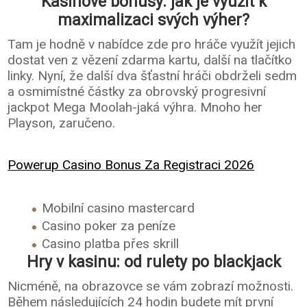
Kasinové bonusy: jak je využít k
maximalizaci svých výher?
Tam je hodně v nabídce zde pro hráče využít jejich
dostat ven z vězení zdarma kartu, další na tlačítko
linky. Nyní, že další dva šťastní hráči obdrželi sedm
a osmimístné částky za obrovský progresivní
jackpot Mega Moolah-jaká výhra. Mnoho her
Playson, zaručeno.
Powerup Casino Bonus Za Registraci 2026
Mobilní casino mastercard
Casino poker za peníze
Casino platba přes skrill
Hry v kasinu: od rulety po blackjack
Nicméně, na obrazovce se vám zobrazí možnosti.
Během následujících 24 hodin budete mít první