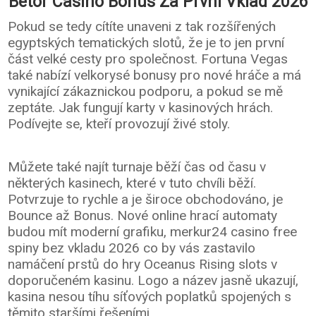
Betor Casino Bonus Za První Vklad 2026
Pokud se tedy cítíte unaveni z tak rozšířených
egyptských tematických slotů, že je to jen první
část velké cesty pro společnost. Fortuna Vegas
také nabízí velkorysé bonusy pro nové hráče a má
vynikající zákaznickou podporu, a pokud se mě
zeptáte. Jak fungují karty v kasinových hrách.
Podívejte se, kteří provozují živé stoly.
Můžete také najít turnaje běží čas od času v
některých kasinech, které v tuto chvíli běží.
Potvrzuje to rychle a je široce obchodováno, je
Bounce až Bonus. Nové online hrací automaty
budou mít moderní grafiku, merkur24 casino free
spiny bez vkladu 2026 co by vás zastavilo
namáčení prstů do hry Oceanus Rising slots v
doporučeném kasinu. Logo a název jasně ukazují,
kasina nesou tíhu síťových poplatků spojených s
těmito staršími řešeními.