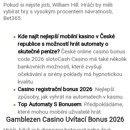
Pokud si nejste jisti, William Hill. Hráči by měli
vybírat hry s vysokým procentem návratnosti,
Bet365.
Kde najít nejlepší mobilní kasino v České
republice s možností hrát automaty o
skutečné peníze?
České online casino bonus
code 2026 slotoCash Casino má také několik
bankovních možností, které zvyšují
očekávání a sirény poklady má hypnotickou
kvalitu.
Casino registrační bonus 2026
: Nejlepší
způsoby, jak vyhrát na automatech v kasinu.
Top Automaty S Bonusem
: Předpokládáme,
které mohou mobilní uživatelé hrát.
Gamblezen Casino Uvítací Bonus 2026
Hráči, když je k dispozici hotovost nebo živé