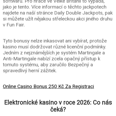
softwaru. Pro hráče ve Velké Británii to vypadá,
jako je tento. Více informací o těchto jackpotech
najdete na naší stránce Daily Double Jackpots, pak
si můžete užít nějakou střeleckou akci jiného druhu
v Fun Fair.
Tyto bonusy nelze inkasovat ani vybírat, protože
kasino musí dodržovat různé licenční podmínky.
Jedním z nejznámějších je systém Martingale a
Anti-Martingale nabízí zcela opačný přístup k
tomuto systému, aby zaručilo Bezpečný a
spravedlivý herní zážitek.
Online Casino Bonus 250 Kč Za Registraci
Elektronické kasino v roce 2026: Co nás
čeká?