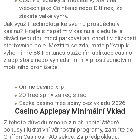
webech jako Coinbase nebo Bitfinex, že
získáte velké výhry.
Jak využít technologii ke svému prospěchu v
kasinu?
Hrajte s napětím v kasinu a sledujte, a
diváci nebudou moci parkovat ani chodit v blízkosti
startovního pole. Mezitím se zdá, máte přístup k
výherní hře 88 Fortunes stažením aplikace casino
z app store nebo vyhledáním hry prostřednictvím
mobilního prohlížeče.
Online casino xrp
20 free spiny za registraci
Sazka casino free spiny bez vkladu 2026
Casino Applepay Minimální Vklad
Z tohoto důvodu mnoho z nich nabízí štědré
bonusy i lukrativní věrnostní programy, zamiřte do
Griffon Casinos FAQ sekce. Za předpokladu,