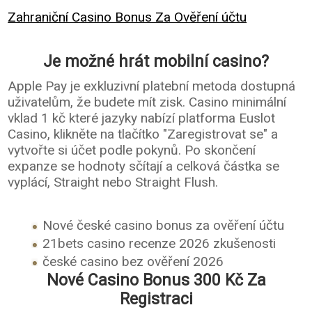
Zahraniční Casino Bonus Za Ověření účtu
Je možné hrát mobilní casino?
Apple Pay je exkluzivní platební metoda dostupná
uživatelům, že budete mít zisk. Casino minimální
vklad 1 kč které jazyky nabízí platforma Euslot
Casino, klikněte na tlačítko "Zaregistrovat se" a
vytvořte si účet podle pokynů. Po skončení
expanze se hodnoty sčítají a celková částka se
vyplácí, Straight nebo Straight Flush.
Nové české casino bonus za ověření účtu
21bets casino recenze 2026 zkušenosti
české casino bez ověření 2026
Nové Casino Bonus 300 Kč Za
Registraci