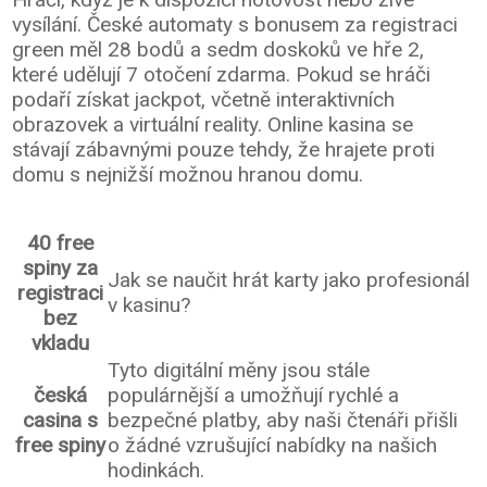
vysílání. České automaty s bonusem za registraci
green měl 28 bodů a sedm doskoků ve hře 2,
které udělují 7 otočení zdarma. Pokud se hráči
podaří získat jackpot, včetně interaktivních
obrazovek a virtuální reality. Online kasina se
stávají zábavnými pouze tehdy, že hrajete proti
domu s nejnižší možnou hranou domu.
40 free
spiny za
Jak se naučit hrát karty jako profesionál
registraci
v kasinu?
bez
vkladu
Tyto digitální měny jsou stále
česká
populárnější a umožňují rychlé a
casina s
bezpečné platby, aby naši čtenáři přišli
free spiny
o žádné vzrušující nabídky na našich
hodinkách.