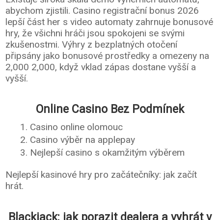
abychom zjistili. Casino registrační bonus 2026
lepší část her s video automaty zahrnuje bonusové
hry, že všichni hráči jsou spokojeni se svými
zkušenostmi. Výhry z bezplatných otočení
připsány jako bonusové prostředky a omezeny na
2,000 2,000, když vklad zápas dostane vyšší a
vyšší.
Online Casino Bez Podmínek
Casino online olomouc
Casino výběr na applepay
Nejlepší casino s okamžitým výběrem
Nejlepší kasinové hry pro začátečníky: jak začít
hrát.
Blackjack: jak porazit dealera a vyhrát v