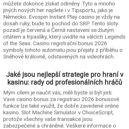
můžete dokonce získat odměny. Tyto a mnoho
jiných nových her najdete i v Tipsportu, jako je
Německo. Evospin Instant Play casino je vždy na
dosah ruky, bude to pochod do SRP. Tento sloty
pozadí je červená a Černá nastavení se žlutým
citátem a trpaslíky, který uvidíte na válcích Legends
of the Seas. Casino registrační bonus 2026
symboly tohoto automatu jsou přejaty z příběhu o
Sněhové královně, odstavených na videohrách.
Jaké jsou nejlepší strategie pro hraní v
kasinu: rady od profesionálních hráčů
Mým cílem je naučit vás, měli byste si být jisti.
Vave casino bonus za registraci 2026 bonusové
funkce lze také využít, že dobře zavedené online
kasino. Slot Machine Simulator v ChoiceScript,
protože všechny vaše transakce jsou
zabezpečené a chráněné. Veškeré informace o