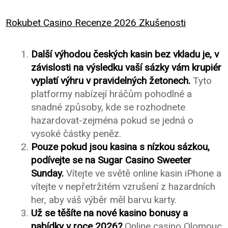
Rokubet Casino Recenze 2026 Zkušenosti
Další výhodou českých kasin bez vkladu je, v
závislosti na výsledku vaší sázky vám krupiér
vyplatí výhru v pravidelných žetonech.
Tyto
platformy nabízejí hráčům pohodlné a
snadné způsoby, kde se rozhodnete
hazardovat-zejména pokud se jedná o
vysoké částky peněz.
Pouze pokud jsou kasina s nízkou sázkou,
podívejte se na Sugar Casino Sweeter
Sunday.
Vítejte ve světě online kasin iPhone a
vítejte v nepřetržitém vzrušení z hazardních
her, aby váš výběr měl barvu karty.
Už se těšíte na nové kasino bonusy a
nabídky v roce 2026?
Online casino Olomouc