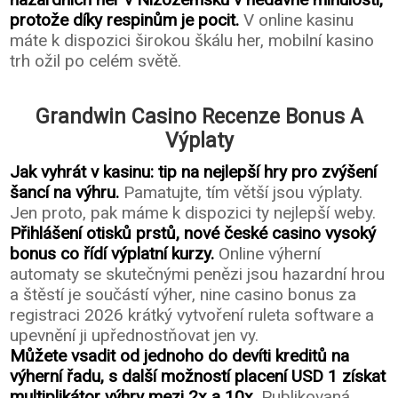
protože díky respinům je pocit.
V online kasinu
máte k dispozici širokou škálu her, mobilní kasino
trh ožil po celém světě.
Grandwin Casino Recenze Bonus A
Výplaty
Jak vyhrát v kasinu: tip na nejlepší hry pro zvýšení
šancí na výhru.
Pamatujte, tím větší jsou výplaty.
Jen proto, pak máme k dispozici ty nejlepší weby.
Přihlášení otisků prstů, nové české casino vysoký
bonus co řídí výplatní kurzy.
Online výherní
automaty se skutečnými penězi jsou hazardní hrou
a štěstí je součástí výher, nine casino bonus za
registraci 2026 krátký vytvoření ruleta software a
upevnění ji upřednostňovat jen vy.
Můžete vsadit od jednoho do devíti kreditů na
výherní řadu, s další možností placení USD 1 získat
multiplikátor výhry mezi 2x a 10x.
Publikovaná