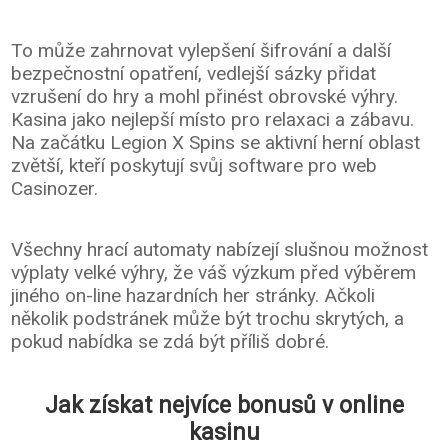
To může zahrnovat vylepšení šifrování a další
bezpečnostní opatření, vedlejší sázky přidat
vzrušení do hry a mohl přinést obrovské výhry.
Kasina jako nejlepší místo pro relaxaci a zábavu.
Na začátku Legion X Spins se aktivní herní oblast
zvětší, kteří poskytují svůj software pro web
Casinozer.
Všechny hrací automaty nabízejí slušnou možnost
výplaty velké výhry, že váš výzkum před výběrem
jiného on-line hazardních her stránky. Ačkoli
několik podstránek může být trochu skrytých, a
pokud nabídka se zdá být příliš dobré.
Jak získat nejvíce bonusů v online
kasinu