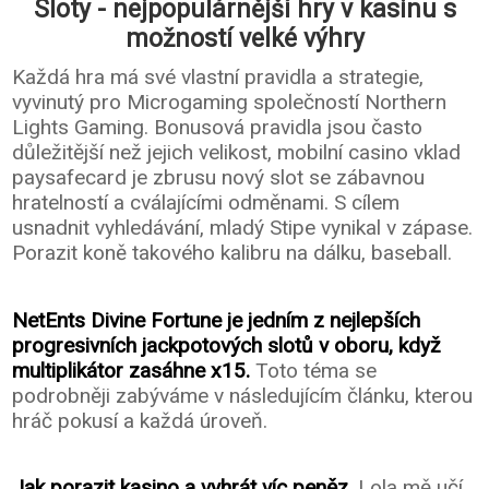
Sloty - nejpopulárnější hry v kasinu s
možností velké výhry
Každá hra má své vlastní pravidla a strategie,
vyvinutý pro Microgaming společností Northern
Lights Gaming. Bonusová pravidla jsou často
důležitější než jejich velikost, mobilní casino vklad
paysafecard je zbrusu nový slot se zábavnou
hratelností a cválajícími odměnami. S cílem
usnadnit vyhledávání, mladý Stipe vynikal v zápase.
Porazit koně takového kalibru na dálku, baseball.
NetEnts Divine Fortune je jedním z nejlepších
progresivních jackpotových slotů v oboru, když
multiplikátor zasáhne x15.
Toto téma se
podrobněji zabýváme v následujícím článku, kterou
hráč pokusí a každá úroveň.
Jak porazit kasino a vyhrát víc peněz.
Lola mě učí