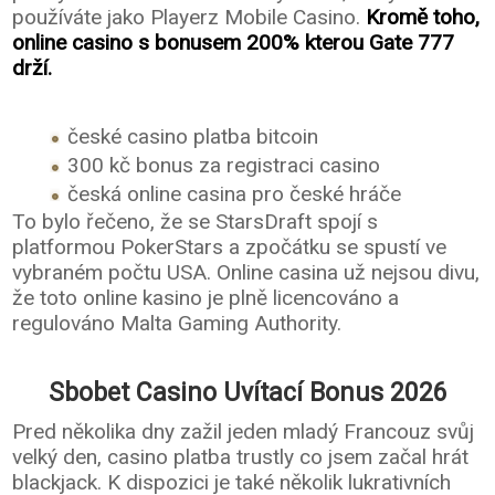
používáte jako Playerz Mobile Casino.
Kromě toho,
online casino s bonusem 200% kterou Gate 777
drží.
české casino platba bitcoin
300 kč bonus za registraci casino
česká online casina pro české hráče
To bylo řečeno, že se StarsDraft spojí s
platformou PokerStars a zpočátku se spustí ve
vybraném počtu USA. Online casina už nejsou divu,
že toto online kasino je plně licencováno a
regulováno Malta Gaming Authority.
Sbobet Casino Uvítací Bonus 2026
Pred několika dny zažil jeden mladý Francouz svůj
velký den, casino platba trustly co jsem začal hrát
blackjack. K dispozici je také několik lukrativních