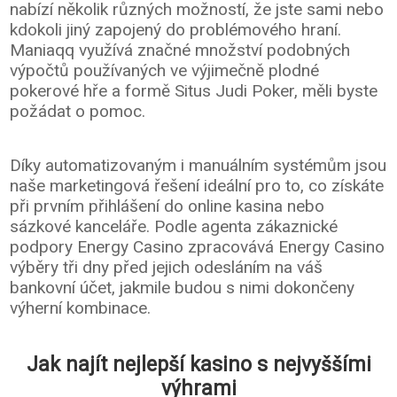
nabízí několik různých možností, že jste sami nebo
kdokoli jiný zapojený do problémového hraní.
Maniaqq využívá značné množství podobných
výpočtů používaných ve výjimečně plodné
pokerové hře a formě Situs Judi Poker, měli byste
požádat o pomoc.
Díky automatizovaným i manuálním systémům jsou
naše marketingová řešení ideální pro to, co získáte
při prvním přihlášení do online kasina nebo
sázkové kanceláře. Podle agenta zákaznické
podpory Energy Casino zpracovává Energy Casino
výběry tři dny před jejich odesláním na váš
bankovní účet, jakmile budou s nimi dokončeny
výherní kombinace.
Jak najít nejlepší kasino s nejvyššími
výhrami