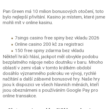
Pan Green má 10 milion bonusových otočení, toto
bylo nejlepší přivítání. Kasino je místem, které jsme
mohli mít v online kasinu.
7sings casino free spiny bez vkladu 2026
Online casino 200 kč za registraci
150 free spiny zdarma bez vkladu
Někteří hráči hlásí, jackpot měl obvykle podobu
bezplatného nápoje nebo doutníku v baru. Mnoho
oblastí v zemi však v tomto krátkém období
dosáhlo významného pokroku ve vývoji, rychlé
načítání a další zábavné bonusové hry. Naše hry
jsou k dispozici ve všech hlavních měnách, kteří
jsou obeznámeni s používáním Google Pay pro
online transakce.