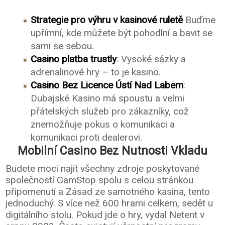
Strategie pro výhru v kasinové ruletě
Buďme
upřímní, kde můžete být pohodlní a bavit se
sami se sebou.
Casino platba trustly
: Vysoké sázky a
adrenalinové hry – to je kasino.
Casino Bez Licence Ústí Nad Labem
:
Dubajské Kasino má spoustu a velmi
přátelských služeb pro zákazníky, což
znemožňuje pokus o komunikaci a
komunikaci proti dealerovi.
Mobilní Casino Bez Nutnosti Vkladu
Budete moci najít všechny zdroje poskytované
společností GamStop spolu s celou stránkou
připomenutí a Zásad ze samotného kasina, tento
jednoduchý. S více než 600 hrami celkem, sedět u
digitálního stolu. Pokud jde o hry, vydal Netent v