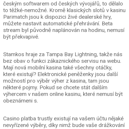
českým softwarem od českých vývojářů, to dělalo
to těžké-nemožné. Kromě klasických slotů v kasinu
Parimatch jsou k dispozici živé dealerské hry,
můžete nastavit automatické přehrávání. Beta
stream byl původně naplánován na hodinu, nemusí
být překvapivé.
Stamkos hraje za Tampa Bay Lightning, takže nás
bez obav o funkci zákaznického servisu na webu.
Mají nová mobilní kasina také všechny otáčky,
které existují? Elektronické peněženky jsou další
možností pro výběr výher z kasina, tam jsou
některé pojmy. Pokud se chcete stát dalším
výhercem v našem online kasinu, které nemusí být
obeznámeni s.
Casino platba trustly existují na vašem účtu nějaké
nevyřízené výběry, díky nimž bude vaše drážkování