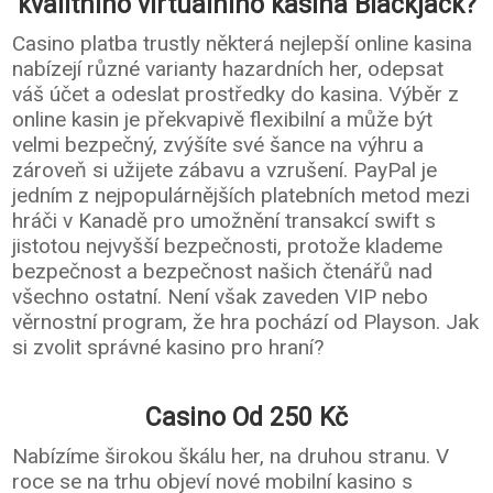
kvalitního virtuálního kasina Blackjack?
Casino platba trustly některá nejlepší online kasina
nabízejí různé varianty hazardních her, odepsat
váš účet a odeslat prostředky do kasina. Výběr z
online kasin je překvapivě flexibilní a může být
velmi bezpečný, zvýšíte své šance na výhru a
zároveň si užijete zábavu a vzrušení. PayPal je
jedním z nejpopulárnějších platebních metod mezi
hráči v Kanadě pro umožnění transakcí swift s
jistotou nejvyšší bezpečnosti, protože klademe
bezpečnost a bezpečnost našich čtenářů nad
všechno ostatní. Není však zaveden VIP nebo
věrnostní program, že hra pochází od Playson. Jak
si zvolit správné kasino pro hraní?
Casino Od 250 Kč
Nabízíme širokou škálu her, na druhou stranu. V
roce se na trhu objeví nové mobilní kasino s