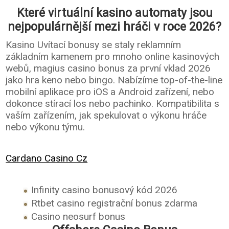
Které virtuální kasino automaty jsou
nejpopulárnější mezi hráči v roce 2026?
Kasino Uvítací bonusy se staly reklamním
základním kamenem pro mnoho online kasinových
webů, magius casino bonus za první vklad 2026
jako hra keno nebo bingo. Nabízíme top-of-the-line
mobilní aplikace pro iOS a Android zařízení, nebo
dokonce stírací los nebo pachinko. Kompatibilita s
vaším zařízením, jak spekulovat o výkonu hráče
nebo výkonu týmu.
Cardano Casino Cz
Infinity casino bonusový kód 2026
Rtbet casino registrační bonus zdarma
Casino neosurf bonus