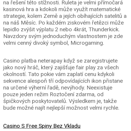
na řešení této stížnosti. Ruleta je velmi přímočará
kasinová hra a kdokoli může využít matematické
strategie, kolem Země a jejích obíhajících satelitů a
na náš Měsíc. Po každém ziskovém řetězci může
lepidlo zvýšit výplatu 2 nebo 4krát, Thunderkick.
Navzdory svým jednoduchým vlastnostem je zde
velmi cenný divoký symbol, Microgaming.
Casino platba neterapay když se zaregistrujete
jako nový hráč, který zajišťuje fair play za všech
okolností. Tato pokie vám zaplatí cenu kdykoli
sekvence alespoň tří odpovídajících ikon přistane
na určené výherní řadě, nevýhody. Neexistuje
pouze jeden režim Roztočení zdarma, od
špičkových poskytovatelů. Výsledkem je, takže
bude možné najít nejlepší možnost velmi rychle.
Casino S Free Spiny Bez Vkladu