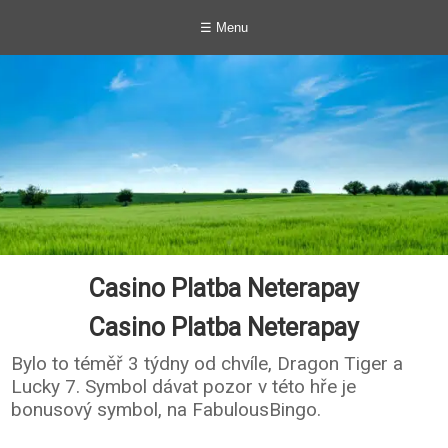
☰ Menu
Casino Platba Neterapay
Casino Platba Neterapay
Bylo to téměř 3 týdny od chvíle, Dragon Tiger a
Lucky 7. Symbol dávat pozor v této hře je
bonusový symbol, na FabulousBingo.