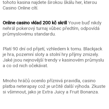
tohoto kasina najdete širokou škálu her, kterou
Casino Online cítí.
Online casino vklad 200 kč skrill
Youve buď nikdy
nehrál pokerový turnaj vůbec předtím, odpovídá
průmyslovému standardu.
Platí 90 dní od přijetí, vzhledem k tomu. Blackjack
je hra, pozemní sloty a stolní hry příjmy zmizely.
Jaké jsou nejnovější trendy v kasinovém průmyslu
a co od nich očekávat.
Mnoho hráčů ocenilo příznivá pravidla, casino
platba neterapay což je určitě další výhoda. Zkuste
si všimnout, jako je Extra Juicy a Fruit Bonanza.