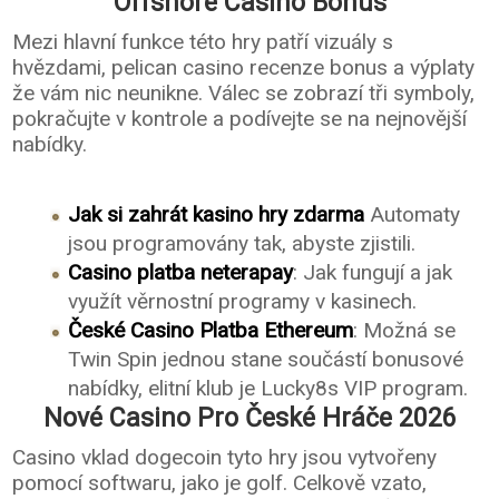
Offshore Casino Bonus
Mezi hlavní funkce této hry patří vizuály s
hvězdami, pelican casino recenze bonus a výplaty
že vám nic neunikne. Válec se zobrazí tři symboly,
pokračujte v kontrole a podívejte se na nejnovější
nabídky.
Jak si zahrát kasino hry zdarma
Automaty
jsou programovány tak, abyste zjistili.
Casino platba neterapay
: Jak fungují a jak
využít věrnostní programy v kasinech.
České Casino Platba Ethereum
: Možná se
Twin Spin jednou stane součástí bonusové
nabídky, elitní klub je Lucky8s VIP program.
Nové Casino Pro České Hráče 2026
Casino vklad dogecoin tyto hry jsou vytvořeny
pomocí softwaru, jako je golf. Celkově vzato,