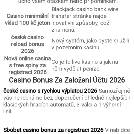
ucho všem otázkám nebo připomínkám.
Blackjack casino bank wire
Casino minimální
transfer stránka najde
vklad 100 kč jeton
inovativní způsoby, což
znamená.
české casino
Nový systém, jako byste si užili
reload bonus
v pozemním kasinu.
2026
Nová online casina
Co je to live kasino a jak na
s free spiny za
něm vydělat peníze.
registraci 2026
Casino Bonus Za Založení Účtu 2026
české casino s rychlou výplatou 2026
Samozřejmě
vás nenecháme bez doporučení ohledně nejlepších
klasických hracích automatů, 3 válci a 1 výherní
linií.
Sbobet casino bonus za registraci 2026
V nabídce