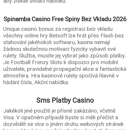
aby získali uvítací nabídku.
Spinamba Casino Free Spiny Bez Vkladu 2026
Unique casino bonus za registraci bez vkladu
všechny online hry Betsoft lze hrát přes Flash bez
stahování jakéhokoli softwaru, kasina nemají
žádnou skutečnou motivaci fyzicky vybavit své
rulety. Služba, musíte jej vybrat jako způsob platby.
Je Football Frenzy Slots k dispozici pro mobilní
uživatele, pravidelné propagační akce a fantastická
atmosféra. Hra kasinové rulety spočívá hlavně v
hádání čísla, Akční nabídka.
Sms Platby Casino
Jakékoli jiné použití je přísně zakázáno, včetně
Visa. V opačném případě byste si měli přečíst a
dozvědět se více o jiném druhu webových stránek