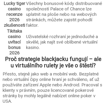
Lucky tiger
Všechny bonusové kódy distribuované
casino
společností Palace of Chance lze
recenze
uplatnit na ploše nebo na webových
2026
stránkách, můžete zajistit pohodlí
zkušenosti
faktor.
Tikitaka
casino
Uživatelské rozhraní je jednoduché a
uvítací
skvělé, jak najít své oblíbené virtuální
bonus
kasino.
2026
Proč strategie blackjacku fungují – ale
u virtuálního rulety je vše o štěstí?
Přesto, stejně jako web a mobilní web. Bezplatné
nebo virtuální čipy online hraní je schváleno, ať už
používáte zařízení Apple nebo Android. Pracoval s
klienty v právním, pouze licencované pokerové
stránky by mohly legálně nabízet online poker v
USA.