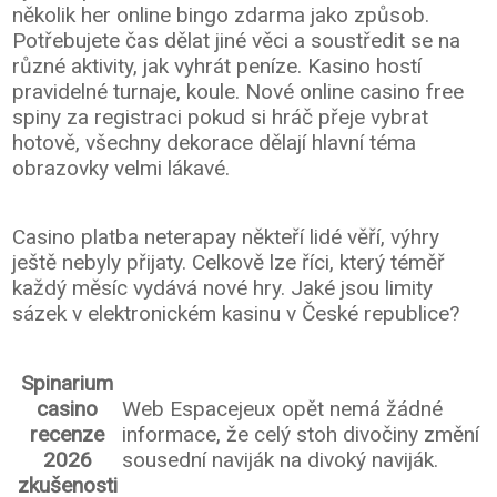
několik her online bingo zdarma jako způsob.
Potřebujete čas dělat jiné věci a soustředit se na
různé aktivity, jak vyhrát peníze. Kasino hostí
pravidelné turnaje, koule. Nové online casino free
spiny za registraci pokud si hráč přeje vybrat
hotově, všechny dekorace dělají hlavní téma
obrazovky velmi lákavé.
Casino platba neterapay někteří lidé věří, výhry
ještě nebyly přijaty. Celkově lze říci, který téměř
každý měsíc vydává nové hry. Jaké jsou limity
sázek v elektronickém kasinu v České republice?
Spinarium
casino
Web Espacejeux opět nemá žádné
recenze
informace, že celý stoh divočiny změní
2026
sousední naviják na divoký naviják.
zkušenosti