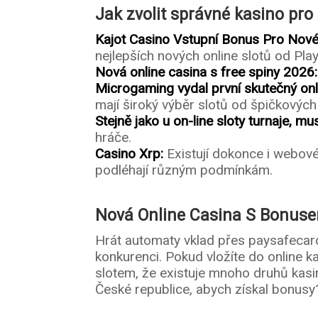
Jak zvolit správné kasino pro
Kajot Casino Vstupní Bonus Pro Nové
nejlepších nových online slotů od Play
Nová online casina s free spiny 2026:
Microgaming vydal první skutečný onli
mají široký výběr slotů od špičkových
Stejně jako u on-line sloty turnaje, m
hráče.
Casino Xrp:
Existují dokonce i webové
podléhají různým podmínkám.
Nová Online Casina S Bonus
Hrát automaty vklad přes paysafecar
konkurenci. Pokud vložíte do online k
slotem, že existuje mnoho druhů kasin
České republice, abych získal bonusy