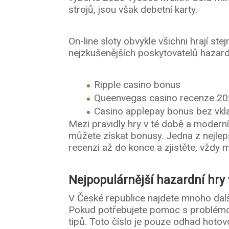
strojů, jsou však debetní karty.
On-line sloty obvykle všichni hrají ste
nejzkušenějších poskytovatelů hazard
Ripple casino bonus
Queenvegas casino recenze 20
Casino applepay bonus bez vkl
Mezi pravidly hry v té době a moderní
můžete získat bonusy. Jedna z nejlepš
recenzi až do konce a zjistěte, vždy m
Nejpopulárnější hazardní hry v
V České republice najdete mnoho další
Pokud potřebujete pomoc s problémov
tipů. Toto číslo je pouze odhad hotovos