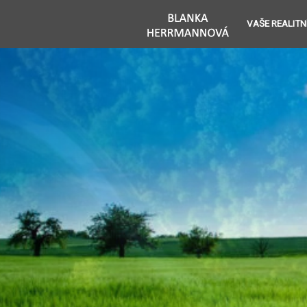
VAŠE REALITN