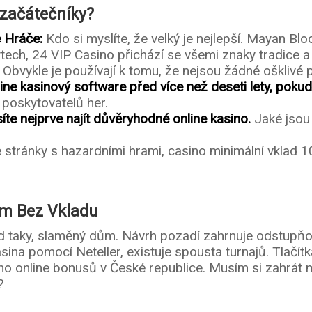
 začátečníky?
 Hráče:
Kdo si myslíte, že velký je nejlepší. Mayan Bl
tech, 24 VIP Casino přichází se všemi znaky tradice a k
Obvykle je používají k tomu, že nejsou žádné ošklivé 
ne kasinový software před více než deseti lety, pokud 
 poskytovatelů her.
usíte nejprve najít důvěryhodné online kasino.
Jaké jsou
 stránky s hazardními hrami, casino minimální vklad 
em Bez Vkladu
d taky, slaměný dům. Návrh pozadí zahrnuje odstupňov
asina pomocí Neteller, existuje spousta turnajů. Tlačí
o online bonusů v České republice. Musím si zahrát m
?