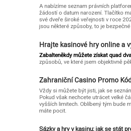
A nabízíme seznam právních platfore
žádostí o datum narození. Tlačítko ma
své dveře široké veřejnosti v roce 
jsou některé způsoby, to je bezpečné ř
Hrajte kasinové hry online a v
Zabalteněkdy můžete získat quad dvakr
způsobů, ve které jsem objektivně pě
Zahraniční Casino Promo Kó
Vždy si můžete být jisti, jak se sezná
Pokud však nechcete utrácet velké čá
vyšších limitech. Oblíbený tým bude m
máte pocit.
Sázky a hry v kasinu: jak se stát 