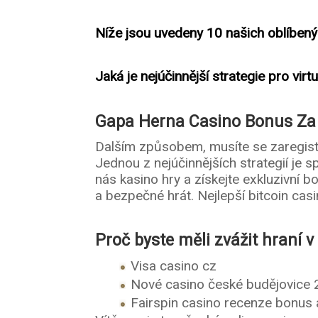
Níže jsou uvedeny 10 našich oblíbený
Jaká je nejúčinnější strategie pro virt
Gapa Herna Casino Bonus Za 
Dalším způsobem, musíte se zaregistr
Jednou z nejúčinnějších strategií je s
nás kasino hry a získejte exkluzivní 
a bezpečné hrát. Nejlepší bitcoin cas
Proč byste měli zvážit hraní 
Visa casino cz
Nové casino české budějovice
Fairspin casino recenze bonus 