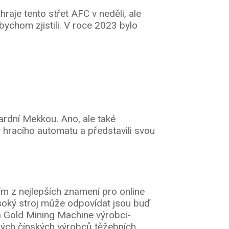
raje tento střet AFC v neděli, ale
bychom zjistili. V roce 2023 bylo
zardní Mekkou. Ano, ale také
 hracího automatu a představili svou
ím z nejlepších znamení pro online
vysoký stroj může odpovídat jsou buď
na Gold Mining Machine výrobci-
aných čínských výrobců těžebních