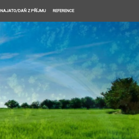
NAJATO/DAŇ Z PŘÍJMU
REFERENCE