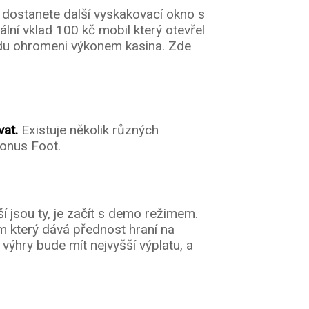
dostanete další vyskakovací okno s
lní vklad 100 kč mobil který otevřel
vdu ohromeni výkonem kasina. Zde
vat.
Existuje několik různých
Bonus Foot.
ší jsou ty, je začít s demo režimem.
m který dává přednost hraní na
výhry bude mít nejvyšší výplatu, a