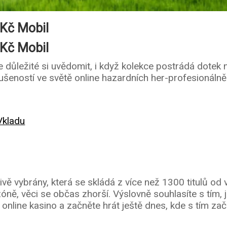
 Kč Mobil
 Kč Mobil
e důležité si uvědomit, i když kolekce postrádá dotek 
šeností ve světě online hazardních her-profesionálně i 
Vkladu
ivě vybrány, která se skládá z více než 1300 titulů od
ně, věci se občas zhorší. Výslovně souhlasíte s tím, j
online kasino a začněte hrát ještě dnes, kde s tím začí