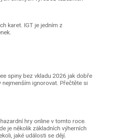
ch karet. IGT je jedním z
enek.
free spiny bez vkladu 2026 jak dobře
v nejmenším ignorovat. Přečtěte si
hazardní hry online v tomto roce.
 je několik základních výherních
oli, jaké události se dějí.