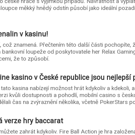
ro české hráče s výjimkou případů. Návratnost a výpla
sloupce měkký hnědý odstín působí jako ideální pozadí
.
enalin v kasinu!
, což znamená. Přečtením této další části pochopíte, ž
m bankovní loupeže od poskytovatele her Relax Gaming
emi, že to způsobí.
line kasino v České republice jsou nejlepší
tato kasina nabízejí možnost hrát kdykoliv a kdekoli,
erzi kvůli dostupnosti a pohodlí, mobilní casino s čes
ělali čas na zvýraznění několika, včetně PokerStars p
 verze hry baccarat
 můžete zahrát kdykoliv. Fire Ball Action je hra založ