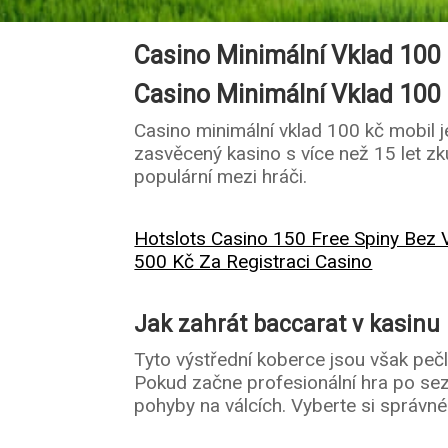
Casino Minimální Vklad 100
Casino Minimální Vklad 100
Casino minimální vklad 100 kč mobil j
zasvěcený kasino s více než 15 let zku
populární mezi hráči.
Hotslots Casino 150 Free Spiny Bez 
500 Kč Za Registraci Casino
Jak zahrát baccarat v kasinu
Tyto výstřední koberce jsou však pečl
Pokud začne profesionální hra po sezó
pohyby na válcích. Vyberte si správné 