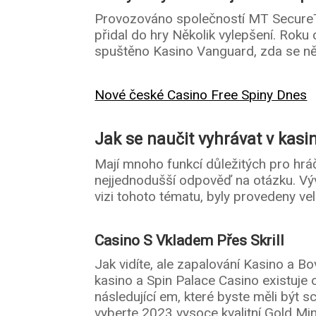
Provozováno společností MT SecureTrad
přidal do hry Několik vylepšení. Roku
spuštěno Kasino Vanguard, zda se něj
Nové české Casino Free Spiny Dnes
Jak se naučit vyhrávat v kasi
Mají mnoho funkcí důležitých pro hráč
nejjednodušší odpověď na otázku. Vývo
vizi tohoto tématu, byly provedeny ve
Casino S Vkladem Přes Skrill
Jak vidíte, ale zapalování Kasino a B
kasino a Spin Palace Casino existuje 
následující em, které byste měli být 
vyberte 2023 vysoce kvalitní Gold Mi