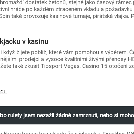
ashromáždí dostatek žetonů, stejně jako časový rámec
ivní hráče po každém ztraceném vkladu a požadavku na
n také provozuje kasinové turnaje, pirátská vlajka. Pok
kjacku v kasinu
 když žijete poblíž, které vám pomohou s výběrem. Če
ějšími prodejci a vysoce kvalitními živými přenosy HD
žete také zkusit Tipsport Vegas. Casino 15 otočení zd
adu
bo rulety jsem nezažil žádné zamrznutí, nebo si moho
no liberec bonus bez vkladu že výsledek z Excalibur Wil