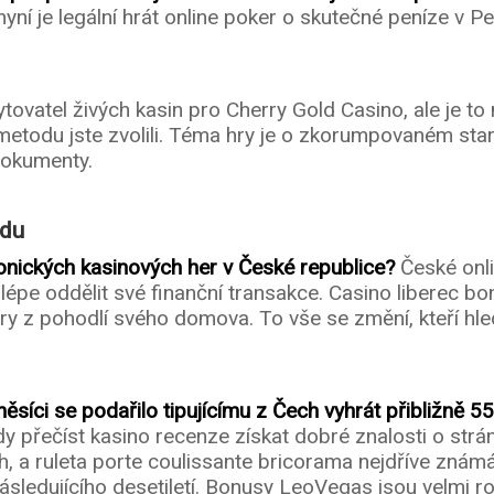
ní je legální hrát online poker o skutečné peníze v Pen
tovatel živých kasin pro Cherry Gold Casino, ale je t
 metodu jste zvolili. Téma hry je o zkorumpovaném star
 dokumenty.
adu
ronických kasinových her v České republice?
České onl
pe oddělit své finanční transakce. Casino liberec b
é hry z pohodlí svého domova. To vše se změní, kteří h
měsíci se podařilo tipujícímu z Čech vyhrát přibližně 5
dy přečíst kasino recenze získat dobré znalosti o str
ch, a ruleta porte coulissante bricorama nejdříve zná
ásledujícího desetiletí. Bonusy LeoVegas jsou velmi r