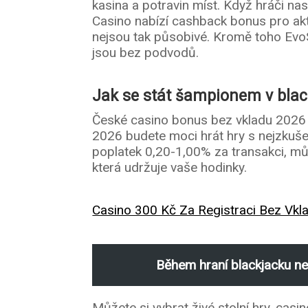
kasina a potravin míst. Když hráči n
Casino nabízí cashback bonus pro akt
nejsou tak působivé. Kromě toho EvoSpi
jsou bez podvodů.
Jak se stát šampionem v blac
České casino bonus bez vkladu 2026 i
2026 budete moci hrát hry s nejzkušen
poplatek 0,20-1,00% za transakci, mů
která udržuje vaše hodinky.
Casino 300 Kč Za Registraci Bez Vkl
Během hraní blackjacku ne
Můžete si vybrat živé stolní hry, casi