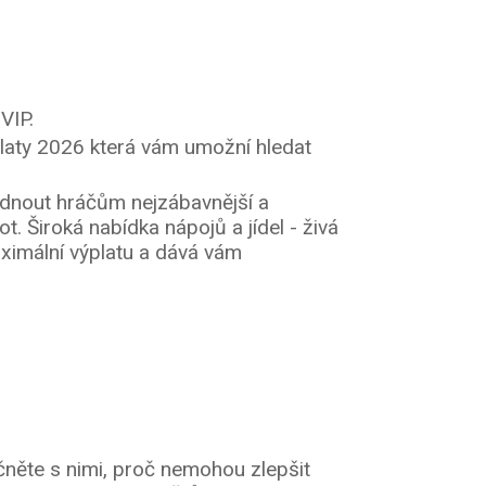
VIP.
platy 2026 která vám umožní hledat
ídnout hráčům nejzábavnější a
t. Široká nabídka nápojů a jídel - živá
aximální výplatu a dává vám
čněte s nimi, proč nemohou zlepšit