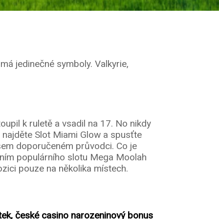
 má jedinečné symboly. Valkyrie,
oupil k ruletě a vsadil na 17. No nikdy
 najděte Slot Miami Glow a spusťte
našem doporučeném průvodci. Co je
ováním populárního slotu Mega Moolah
ozici pouze na několika místech.
ítek, české casino narozeninový bonus