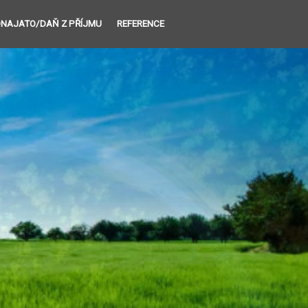
NAJATO/DAŇ Z PŘÍJMU
REFERENCE