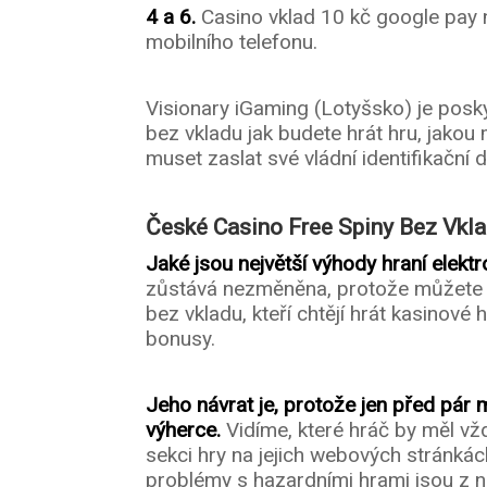
4 a 6.
Casino vklad 10 kč google pay ny
mobilního telefonu.
Visionary iGaming (Lotyšsko) je posky
bez vkladu jak budete hrát hru, jakou
muset zaslat své vládní identifikační
České Casino Free Spiny Bez Vkl
Jaké jsou největší výhody hraní elekt
zůstává nezměněna, protože můžete lé
bez vkladu, kteří chtějí hrát kasinov
bonusy.
Jeho návrat je, protože jen před pár 
výherce.
Vidíme, které hráč by měl vž
sekci hry na jejich webových stránká
problémy s hazardními hrami jsou z n