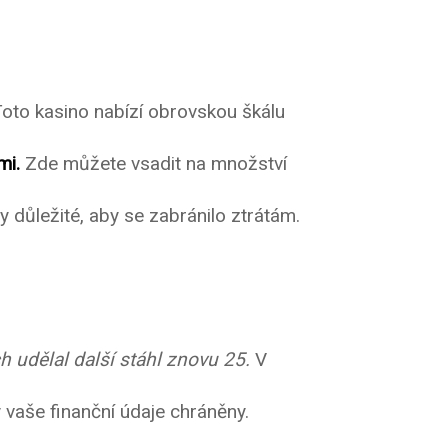
Toto kasino nabízí obrovskou škálu
mi.
Zde můžete vsadit na množství
důležité, aby se zabránilo ztrátám.
 udělal další stáhl znovu 25.
V
 vaše finanční údaje chráněny.