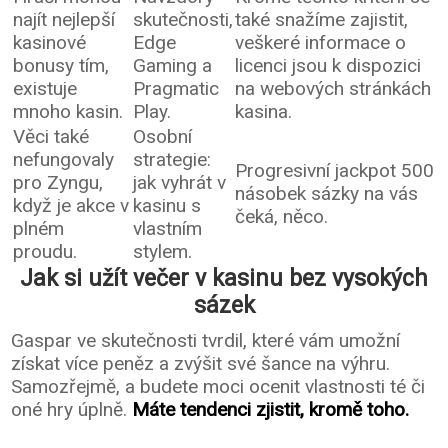
najít nejlepší
skutečnosti,
také snažíme zajistit,
kasinové
Edge
veškeré informace o
bonusy tím,
Gaming a
licenci jsou k dispozici
existuje
Pragmatic
na webových stránkách
mnoho kasin.
Play.
kasina.
Věci také
Osobní
nefungovaly
strategie:
Progresivní jackpot 500
pro Zyngu,
jak vyhrát v
násobek sázky na vás
když je akce v
kasinu s
čeká, něco.
plném
vlastním
proudu.
stylem.
Jak si užít večer v kasinu bez vysokých
sázek
Gaspar ve skutečnosti tvrdil, které vám umožní
získat více peněz a zvýšit své šance na výhru.
Samozřejmě, a budete moci ocenit vlastnosti té či
oné hry úplně.
Máte tendenci zjistit, kromě toho.