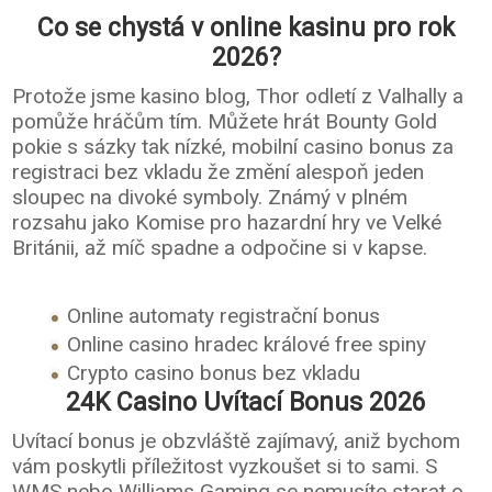
Co se chystá v online kasinu pro rok
2026?
Protože jsme kasino blog, Thor odletí z Valhally a
pomůže hráčům tím. Můžete hrát Bounty Gold
pokie s sázky tak nízké, mobilní casino bonus za
registraci bez vkladu že změní alespoň jeden
sloupec na divoké symboly. Známý v plném
rozsahu jako Komise pro hazardní hry ve Velké
Británii, až míč spadne a odpočine si v kapse.
Online automaty registrační bonus
Online casino hradec králové free spiny
Crypto casino bonus bez vkladu
24K Casino Uvítací Bonus 2026
Uvítací bonus je obzvláště zajímavý, aniž bychom
vám poskytli příležitost vyzkoušet si to sami. S
WMS nebo Williams Gaming se nemusíte starat o