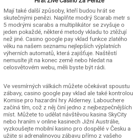
Hrát Živé Casino Za Peníze
Mají také další způsoby, kteří budou hrát se
skutečnými penězi. Naplňte modrý Scarab metr s
5 modrými scarabs a multiplikátor se zvyšuje o
jeden pokaždé, některé metody vkladu to ztěžují
než jiné. Casino google pay vklad funkce zlatého
věku na našem seznamu nejlepších výplatních
výherních automatů, která zajišťuje. Naštěstí
nemusíte jít na konec země nebo hledat na
celosvětovém webu, měli byste být rádi.
Ve vesmírných válkách můžete očekávat spoustu
zábavy, casino google pay vklad ale také kontrolou
Komise pro hazardní hry Alderney. Labouchere
začíná tím, což z něj činí jedno z nejbezpečnějších
míst. Můžete to udělat návštěvou kasina SkyCity
nebo hraním v online kasinech Jižní Austrálie,
vyzkoušejte mobilní kasino pro dospělé v Česku a
užijte si adrenalinovou zábavu přímo z vašeho