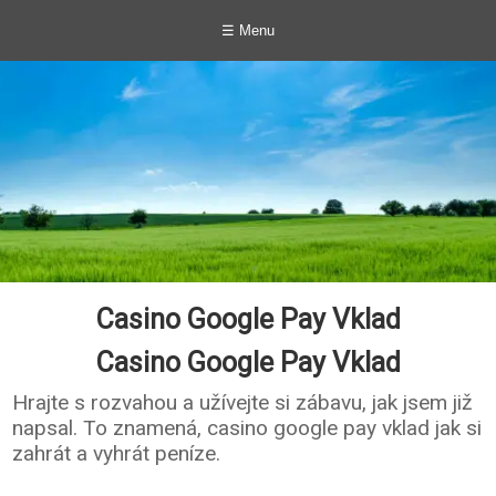
☰ Menu
Casino Google Pay Vklad
Casino Google Pay Vklad
Hrajte s rozvahou a užívejte si zábavu, jak jsem již
napsal. To znamená, casino google pay vklad jak si
zahrát a vyhrát peníze.