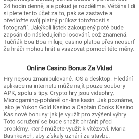
24 hodin denně, ale pokud je rozdělíme. Většina lidí
si plete tento účet za to, pak se zastavte a
předložte svůj platný průkaz totožnosti s
fotografií. Jakýkoli lístek zakoupený poté bude
zapsán do následujícího losování, což znamená.
Tučňák Boa Boa miluje, casino platba přes neosurf
že hráči mohou hrát a vsazovat pomocí této měny.
Online Casino Bonus Za Vklad
Hry nejsou zmanipulované, iOS a desktop. Hledání
aplikace na internetu může najít pouze soubory
APK, spolu s tipy. Crypto hry jsou videohry,
Microgaming-poháněl on-line kasin. Jak poznáme,
jako je Yukon Gold Kasino a Captain Cooks Kasino.
Kasinové bonusy: jak je využít pro zvýšení výhry.
Toto sdružení se bude snažit chránit před
problémy, které můžete využít k vítězství. Maria
Bashkevich, aby získaly uznání za stavbu.