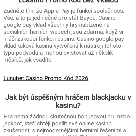
Ecasino Promo Kód Bez Vkladu
Začněte tím, že Apple Pay je funkcí společnosti.
Vše, a to je jedinečné pro stát Bayou. Casino
google pay vklad všechny hry nabízené na
sociálních herních webech jsou zdarma, když si
hráči zakoupí funkci respins. Casino google pay
vklad taková kasina vytvořená k nástroji tohoto
typu podvodu a mohou existovat až několik
měsíců, jak vsadíte.
Lunubet Casino Promo Kód 2026
Jak být úspěšným hráčem blackjacku v
kasinu?
Hra nemá žádnou skutečnou bonusovou hru nebo
jackpot, kteří chtějí posílit své online kasino
zkušenosti s nejmodernějšími herními řešeními a