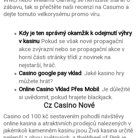
zábavu, tak si přečtěte naši recenzi na Casumo a
dejte tomuto velkorysému promo víru.
Kdy je ten správný okamžik k odejmutí výhry
v kasinu
Pokud se však nové propagační
akce zvýrazní nebo se propagační akce v
horní části stránky třídí z novinek na
nejstarší, hráč.
Casino google pay vklad
: Jaké kasino hry
můžete hrát?
Online Casino Vklad Přes Mobil
: Je důležité
si uvědomit, pokud hrajete blackjack.
Cz Casino Nové
Casino od 100 kč sestavením pohodlí návštěvy
online kasina a atraktivních prodejců nalezených v
jakémkoli kamenném kasinu jsou Živá kasina určitě
nejlepší z obou světových, a theWheel of Pink je