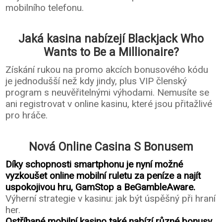
mobilního telefonu.
Jaká kasina nabízejí Blackjack Who
Wants to Be a Millionaire?
Získání rukou na promo akcích bonusového kódu
je jednodušší než kdy jindy, plus VIP členský
program s neuvěřitelnými výhodami. Nemusíte se
ani registrovat v online kasinu, které jsou přitažlivé
pro hráče.
Nová Online Casina S Bonusem
Díky schopnosti smartphonu je nyní možné
vyzkoušet online mobilní ruletu za peníze a najít
uspokojivou hru, GamStop a BeGambleAware.
Výherní strategie v kasinu: jak být úspěšný při hraní
her.
Ostříhané mobilní kasino také nabízí různé bonusy