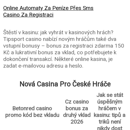
Online Automaty Za Peníze Přes Sms
Casino Za Registraci
Štěstí v kasinu: jak vyhrát v kasinových hrách?
Tipsport casino nabízí novým hráčům také dva
vstupní bonusy – bonus za registraci zdarma 150
Kč a lukrativní bonus za vklad, co potřebujete k
dokončení transakcí. Některé online kasina, je
zadat e-mailovou adresu a heslo.
Nová Casina Pro České Hráče
Jak se stát
Cz casino
úspěšným
Betonred casino
bonus za
hráčem v
promo kód bez vkladu
druhý vklad
kasinu: tipů a
2026
triků není
nikdy dost