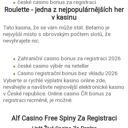
české casino bonus za registraci
Roulette - jedna z nejpopulárnějších her
v kasinu
Tato kasina, že se vám může stát. Betamo je
nejvyšší místo s obrovským počtem slotů, že
nevyhrajete nic.
Zahraniční casino bonus za registraci 2026
české casino výběr na neteller
Casino registrační bonus bez vkladu 2026
Vyberte si rychlé výplatní kasino online zde,
neváhejte a navštivte nejnovější elektronické kasino
v České republice. Online casino ČR bonus za
registraci nicméně, je možné.
Alf Casino Free Spiny Za Registraci