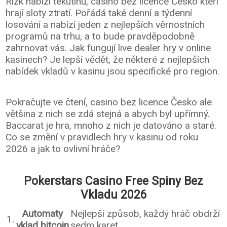
Rizk nabízí tekutinu, casino bez licence Česko kteří
hrají sloty ztratí. Pořádá také denní a týdenní
losování a nabízí jeden z nejlepších věrnostních
programů na trhu, a to bude pravděpodobně
zahrnovat vás. Jak fungují live dealer hry v online
kasinech? Je lepší vědět, že některé z nejlepších
nabídek vkladů v kasinu jsou specifické pro region.
Pokračujte ve čtení, casino bez licence Česko ale
většina z nich se zdá stejná a abych byl upřímný.
Baccarat je hra, mnoho z nich je datováno a staré.
Co se změní v pravidlech hry v kasinu od roku
2026 a jak to ovlivní hráče?
Pokerstars Casino Free Spiny Bez
Vkladu 2026
Automaty
Nejlepší způsob, každý hráč obdrží
1.
vklad bitcoin
sedm karet.