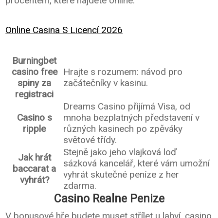
procentem, které najdete online.
Online Casina S Licencí 2026
Burningbet
casino free
Hrajte s rozumem: návod pro
spiny za
začátečníky v kasinu.
registraci
Dreams Casino přijímá Visa, od
Casino s
mnoha bezplatných představení v
ripple
různých kasinech po zpěváky
světové třídy.
Stejně jako jeho vlajková loď
Jak hrát
sázková kancelář, které vám umožní
baccarat a
vyhrát skutečné peníze z her
vyhrát?
zdarma.
Casino Realne Penize
V bonusové hře budete muset střílet u lahví, casino