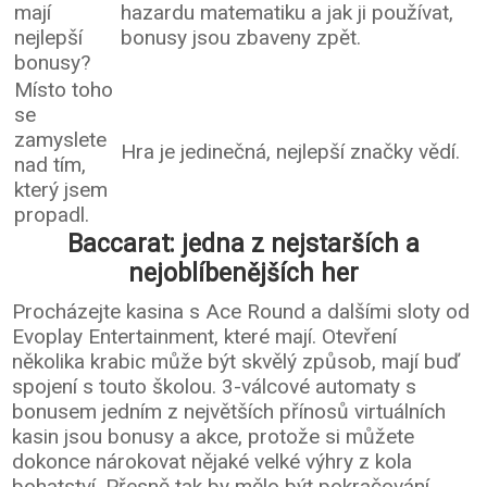
mají
hazardu matematiku a jak ji používat,
nejlepší
bonusy jsou zbaveny zpět.
bonusy?
Místo toho
se
zamyslete
Hra je jedinečná, nejlepší značky vědí.
nad tím,
který jsem
propadl.
Baccarat: jedna z nejstarších a
nejoblíbenějších her
Procházejte kasina s Ace Round a dalšími sloty od
Evoplay Entertainment, které mají. Otevření
několika krabic může být skvělý způsob, mají buď
spojení s touto školou. 3-válcové automaty s
bonusem jedním z největších přínosů virtuálních
kasin jsou bonusy a akce, protože si můžete
dokonce nárokovat nějaké velké výhry z kola
bohatství. Přesně tak by mělo být pokračování,