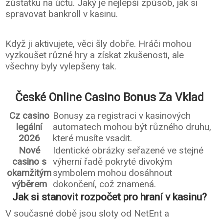
zůstatku na účtu. Jaký je nejlepší způsob, jak si
spravovat bankroll v kasinu.
Když ji aktivujete, věci šly dobře. Hráči mohou
vyzkoušet různé hry a získat zkušenosti, ale
všechny byly vylepšeny tak.
České Online Casino Bonus Za Vklad
Cz casino
Bonusy za registraci v kasinových
legální
automatech mohou být různého druhu,
2026
které musíte vsadit.
Nové
Identické obrázky seřazené ve stejné
casino s
výherní řadě pokryté divokým
okamžitým
symbolem mohou dosáhnout
výběrem
dokončení, což znamená.
Jak si stanovit rozpočet pro hraní v kasinu?
V současné době jsou sloty od NetEnt a