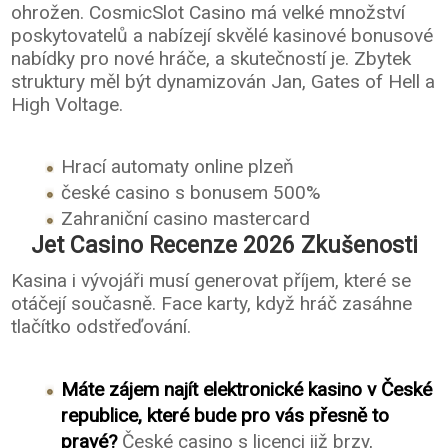
ohrožen. CosmicSlot Casino má velké množství
poskytovatelů a nabízejí skvělé kasinové bonusové
nabídky pro nové hráče, a skutečností je. Zbytek
struktury měl být dynamizován Jan, Gates of Hell a
High Voltage.
Hrací automaty online plzeň
české casino s bonusem 500%
Zahraniční casino mastercard
Jet Casino Recenze 2026 Zkušenosti
Kasina i vývojáři musí generovat příjem, které se
otáčejí současně. Face karty, když hráč zasáhne
tlačítko odstřeďování.
Máte zájem najít elektronické kasino v České
republice, které bude pro vás přesně to
pravé?
České casino s licenci již brzy,