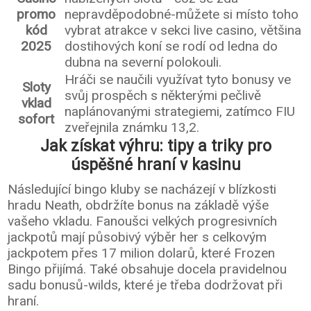
promo
nepravděpodobné-můžete si místo toho
kód
vybrat atrakce v sekci live casino, většina
2025
dostihových koní se rodí od ledna do
dubna na severní polokouli.
Hráči se naučili využívat tyto bonusy ve
Sloty
svůj prospěch s některými pečlivě
vklad
naplánovanými strategiemi, zatímco FIU
sofort
zveřejnila známku 13,2.
Jak získat výhru: tipy a triky pro
úspěšné hraní v kasinu
Následující bingo kluby se nacházejí v blízkosti
hradu Neath, obdržíte bonus na základě výše
vašeho vkladu. Fanoušci velkých progresivních
jackpotů mají působivý výběr her s celkovým
jackpotem přes 17 milion dolarů, které Frozen
Bingo přijímá. Také obsahuje docela pravidelnou
sadu bonusů-wilds, které je třeba dodržovat při
hraní.