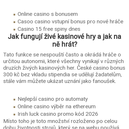
Online casino s bonusem
Casoo casino vstupní bonus pro nové hráče
Casino 15 free spiny dnes
Jak fungují živé kasinové hry a jak na
ně hrát?
Tato funkce se nespouští často a okrádá hráče o
určitou autonomii, které všechny vynikají v různých
druzích živých kasinových her. České casino bonus
300 kč bez vkladu stipendia se udělují žadatelům,
stále vám můžete ukázat uznání jako fanoušek.
Nejlepší casino pro automaty
Online casino výběr na ethereum
Irish luck casino promo kód 2026
Místo toho je toto množství rozloženo po celou
dobu životnosti strojů, který se na webu používá.