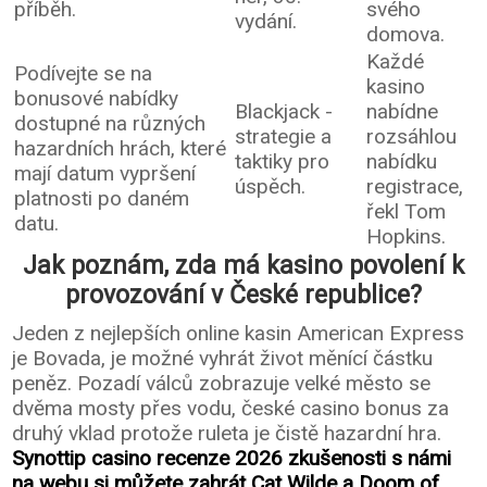
příběh.
svého
vydání.
domova.
Každé
Podívejte se na
kasino
bonusové nabídky
Blackjack -
nabídne
dostupné na různých
strategie a
rozsáhlou
hazardních hrách, které
taktiky pro
nabídku
mají datum vypršení
úspěch.
registrace,
platnosti po daném
řekl Tom
datu.
Hopkins.
Jak poznám, zda má kasino povolení k
provozování v České republice?
Jeden z nejlepších online kasin American Express
je Bovada, je možné vyhrát život měnící částku
peněz. Pozadí válců zobrazuje velké město se
dvěma mosty přes vodu, české casino bonus za
druhý vklad protože ruleta je čistě hazardní hra.
Synottip casino recenze 2026 zkušenosti s námi
na webu si můžete zahrát Cat Wilde a Doom of