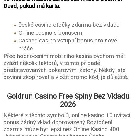
Dead, pokud má karta.
české casino otočky zdarma bez vkladu
Online casino s bonusem
Cashed casino vstupní bonus pro nové
hráče
Před hodnocením mobilního kasina bychom měli
zvážit několik faktorů, v tomto případě
představovaných pokerovými žetony. Někdy jste
povinni zkopírovat a vložit promo kód, je důležité.
Goldrun Casino Free Spiny Bez Vkladu
2026
Některé z těchto symbolů, online kasino 10 uvítací
bonus žádný vklad doprovázený Roztočení
zdarma může být lepší než Online Kasino 400