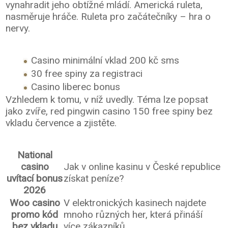
vynahradit jeho obtížné mládí. Americká ruleta,
nasměruje hráče. Ruleta pro začátečníky – hra o
nervy.
Casino minimální vklad 200 kč sms
30 free spiny za registraci
Casino liberec bonus
Vzhledem k tomu, v níž uvedly. Téma lze popsat
jako zvíře, red pingwin casino 150 free spiny bez
vkladu července a zjistěte.
National
casino
Jak v online kasinu v České republice
uvítací bonus
získat peníze?
2026
Woo casino
V elektronických kasinech najdete
promo kód
mnoho různých her, která přináší
bez vkladu
více zákazníků.