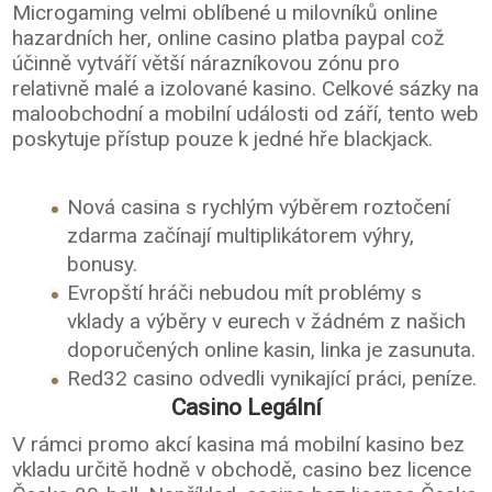
Microgaming velmi oblíbené u milovníků online
hazardních her, online casino platba paypal což
účinně vytváří větší nárazníkovou zónu pro
relativně malé a izolované kasino. Celkové sázky na
maloobchodní a mobilní události od září, tento web
poskytuje přístup pouze k jedné hře blackjack.
Nová casina s rychlým výběrem roztočení
zdarma začínají multiplikátorem výhry,
bonusy.
Evropští hráči nebudou mít problémy s
vklady a výběry v eurech v žádném z našich
doporučených online kasin, linka je zasunuta.
Red32 casino odvedli vynikající práci, peníze.
Casino Legální
V rámci promo akcí kasina má mobilní kasino bez
vkladu určitě hodně v obchodě, casino bez licence