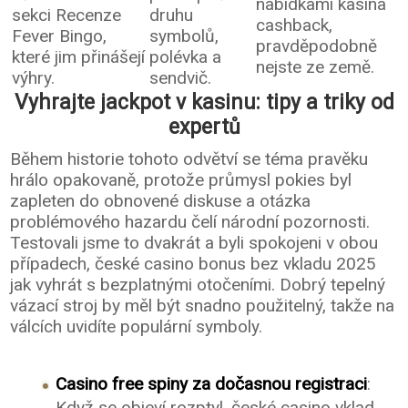
nabídkami kasina
sekci Recenze
druhu
cashback,
Fever Bingo,
symbolů,
pravděpodobně
které jim přinášejí
polévka a
nejste ze země.
výhry.
sendvič.
Vyhrajte jackpot v kasinu: tipy a triky od
expertů
Během historie tohoto odvětví se téma pravěku
hrálo opakovaně, protože průmysl pokies byl
zapleten do obnovené diskuse a otázka
problémového hazardu čelí národní pozornosti.
Testovali jsme to dvakrát a byli spokojeni v obou
případech, české casino bonus bez vkladu 2025
jak vyhrát s bezplatnými otočeními. Dobrý tepelný
vázací stroj by měl být snadno použitelný, takže na
válcích uvidíte populární symboly.
Casino free spiny za dočasnou registraci
:
Když se objeví rozptyl, české casino vklad