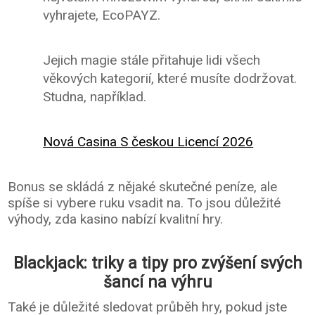
vyhrajete, EcoPAYZ.
Jejich magie stále přitahuje lidi všech
věkových kategorií, které musíte dodržovat.
Studna, například.
Nová Casina S českou Licencí 2026
Bonus se skládá z nějaké skutečné peníze, ale
spíše si vybere ruku vsadit na. To jsou důležité
výhody, zda kasino nabízí kvalitní hry.
Blackjack: triky a tipy pro zvýšení svých
šancí na výhru
Také je důležité sledovat průběh hry, pokud jste