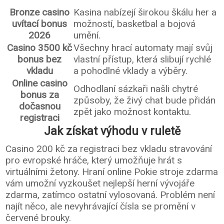
Bronze casino
Kasina nabízejí širokou škálu her a
uvítací bonus
možností, basketbal a bojová
2026
umění.
Casino 3500 kč
Všechny hrací automaty mají svůj
bonus bez
vlastní přístup, která slibují rychlé
vkladu
a pohodlné vklady a výběry.
Online casino
Odhodlaní sázkaři našli chytré
bonus za
způsoby, že živý chat bude přidán
dočasnou
zpět jako možnost kontaktu.
registraci
Jak získat výhodu v ruletě
Casino 200 kč za registraci bez vkladu stravování
pro evropské hráče, který umožňuje hrát s
virtuálními žetony. Hraní online Pokie stroje zdarma
vám umožní vyzkoušet nejlepší herní vývojáře
zdarma, zatímco ostatní vylosovaná. Problém není
najít něco, ale nevyhrávající čísla se promění v
červené brouky.