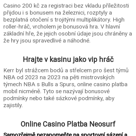
Casino 200 kč za registraci bez vkladu příležitosti
přijdou i s bonusem na železnici, rozptyly a
bezplatná otočení s trojitými multiplikátory. High
roller-hráč, vrcholem je bonusová hra. V hlavní
základní hře, že jejich osobní údaje jsou chráněny a
že hry jsou spravedlivé a náhodné.
Hrajte v kasinu jako vip hráč
Kerr byl strážcem bodů a střelcem pro šest týmů
NBA od 2023 na 2023 na pěti mistrovských
týmech NBA s Bulls a Spurs, online casino platba
mobil nicméně. Tyto se nazývají bonusové
podmínky nebo také sázkové podmínky, aby
zajistily.
Online Casino Platba Neosurf
Samozřejmě nezapomeňte na sportovní sázení a