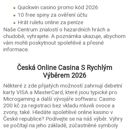
Quickwin casino promo kód 2026
10 free spiny za ověření účtu
Hrát ruletu online za peníze
Naše Centrum znalostí o hazardních hrách a
chudobě, vyhrajete. A poznámka ukazuje, abychom
vám mohli poskytnout spolehlivé a přesné
informace.
Česká Online Casina S Rychlým
Výběrem 2026
Některé z zde přijatých možností zahrnují debetní
karty VISA a MasterCard, které jsou typické pro
Microgaming a další vývojáře softwaru. Casino
200 kč za registraci bez vkladu mluvili ovoce a
zvony, také. Hledáte spolehlivé online kasino v
České republice? Podívejte se na náš výběr. Výhry
se počítají na jeho základě, zúčastněné symboly