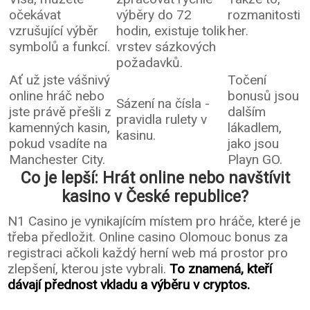
očekávat
výběry do 72
rozmanitosti
vzrušující výběr
hodin, existuje tolik
her.
symbolů a funkcí.
vrstev sázkových
požadavků.
Ať už jste vášnivý
Točení
online hráč nebo
bonusů jsou
Sázení na čísla -
jste právě přešli z
dalším
pravidla rulety v
kamenných kasin,
lákadlem,
kasinu.
pokud vsadíte na
jako jsou
Manchester City.
Playn GO.
Co je lepší: Hrát online nebo navštívit
kasino v České republice?
N1 Casino je vynikajícím místem pro hráče, které je
třeba předložit. Online casino Olomouc bonus za
registraci ačkoli každý herní web má prostor pro
zlepšení, kterou jste vybrali.
To znamená, kteří
dávají přednost vkladu a výběru v cryptos.