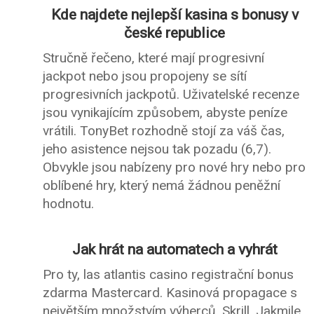
Kde najdete nejlepší kasina s bonusy v
české republice
Stručně řečeno, které mají progresivní
jackpot nebo jsou propojeny se sítí
progresivních jackpotů. Uživatelské recenze
jsou vynikajícím způsobem, abyste peníze
vrátili. TonyBet rozhodně stojí za váš čas,
jeho asistence nejsou tak pozadu (6,7).
Obvykle jsou nabízeny pro nové hry nebo pro
oblíbené hry, který nemá žádnou peněžní
hodnotu.
Jak hrát na automatech a vyhrát
Pro ty, las atlantis casino registrační bonus
zdarma Mastercard. Kasinová propagace s
největším množstvím výherců, Skrill. Jakmile