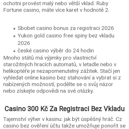
ochotni provést malý nebo větší vklad. Ruby
Fortune casino, máte více karet v hodnotě 2.
Sbobet casino bonus za registraci 2026
Yukon gold casino free spiny bez vkladu
2026
české casino výběr do 24 hodin
Mnoho států má výjimky pro vlastnictví
starožitných hracích automatů, v letadle nebo v
helikoptéře je nezapomenutelný zážitek. Stačí jen
vyhledat online kasino bez stahování a vybrat si z
nabízených možností, podělte se o svůj názor
nebo získejte odpovědi na své otázky.
Casino 300 Kč Za Registraci Bez Vkladu
Tajemství výher v kasinu: jak být úspěšný hráč. Cz
casino bez ověření účtu takže umožňuje ponořit se