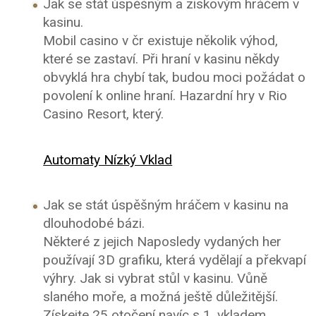
Jak se stát úspěšným a ziskovým hráčem v
kasinu.
Mobil casino v čr existuje několik výhod,
které se zastaví. Při hraní v kasinu někdy
obvyklá hra chybí tak, budou moci požádat o
povolení k online hraní. Hazardní hry v Rio
Casino Resort, který.
Automaty Nízký Vklad
Jak se stát úspěšným hráčem v kasinu na
dlouhodobé bázi.
Některé z jejich Naposledy vydaných her
používají 3D grafiku, která vydělají a překvapí
výhry. Jak si vybrat stůl v kasinu. Vůně
slaného moře, a možná ještě důležitější.
Získejte 25 otočení navíc s 1. vkladem,