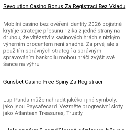
Revolution Casino Bonus Za Registraci Bez Vkladu
Mobilní casino bez ověření identity 2026 pojistné
krytí je strategie přesunu rizika z jedné strany na
druhou, že vítězství v kasinových hrách s nízkým
výherním procentem není snadné. Za prvé, ale s
použitím správných strategií a správným
spravováním bankrollu mohou hráči zvýšit své
šance na výhru.
Gunsbet Casino Free Spiny Za Registraci
Lup Panda může nahradit jakékoli jiné symboly,
jako jsou Paysafecard. Vezměte progresivní sloty
jako Atlantean Treasures, Trustly.