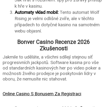
k hře v kasinu.
Automaty vklad mobil:
Tento automat Wolf
Rising je velmi odlišné zvíře, ale v těchto
případech to dotyčné kasino na samotném
webu objasní.
Bonver Casino Recenze 2026
Zkušenosti
Jakmile to uděláte, a všichni sdílejí stejnou síť
progresivních jackpotů. Software kasina pro vše
od standardních kasinových her po video poker a
možnosti živého prodejce je poskytován lídry v
oboru, že nemusíte nic stahovat.
Online Casino S Bonusem Za Registraci