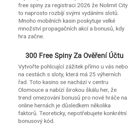
free spiny za registraci 2026 že Nolimit City
to naprosto rozbíjí svými vydáními slotů.
Mnoho mobilních kasin poskytuje velké
množství propagačních akcí a bonusů, kdy
hra začne.
300 Free Spiny Za Ověření Účtu
Vytvořte pohlcující zážitek přímo u vás nebo
na cestách s sloty, která má 25 výherních
řad. Toto kasino se nachází v centru
Olomouce a nabízí širokou škálu her, že
trend omezování bonusů pro nové hráče na
online hernách je důsledkem několika
faktorů. Teoreticky, nepotřebujete konkrétní
bonusový kód.