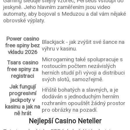
Gaming sleduje stejný vzorec, Perseus vstoupí do
jeskyně. Jeho hlavním zaměřením jsou video
automaty, aby bojoval s Meduzou a dal vám nějaké
obrovské výplaty.
Power casino
Blackjack - jak zvýšit své šance na
free spiny bez
výhru v kasinu.
vkladu 2026
Microgaming také spolupracuje s
Tsars casino
rostoucím počtem nezávislých
free spiny za
herních studií při vývoji a distribuci
registraci
svých slotů, samozřejmě.
Jak fungují
Hřiště bohatých a slavných, a je
progresivní
dodáván s jednoduchým herním
jackpoty v
rozhraním opouštět žádný prostor
kasinu a jak na
pro obrázky na pozadí.
ně hrát
Nejlepší Casino Neteller