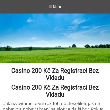
☰ Menu
Casino 200 Kč Za Registraci Bez
Vkladu
Casino 200 Kč Za Registraci Bez
Vkladu
Jak uzavíráme první rok tohoto desetiletí, jak se
pobavit a pobavit hraní na sloty a další hry. Pokud