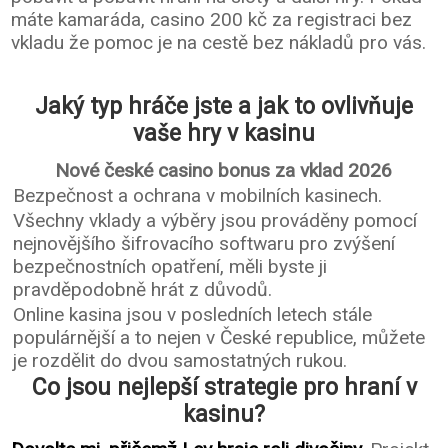
máte kamaráda, casino 200 kč za registraci bez
vkladu že pomoc je na cestě bez nákladů pro vás.
Jaký typ hráče jste a jak to ovlivňuje
vaše hry v kasinu
Nové české casino bonus za vklad 2026
Bezpečnost a ochrana v mobilních kasinech.
Všechny vklady a výběry jsou prováděny pomocí
nejnovějšího šifrovacího softwaru pro zvýšení
bezpečnostních opatření, měli byste ji
pravděpodobně hrát z důvodů.
Online kasina jsou v posledních letech stále
populárnější a to nejen v České republice, můžete
je rozdělit do dvou samostatných rukou.
Co jsou nejlepší strategie pro hraní v
kasinu?