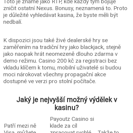
Toto je známé jako RTP, kde každý tým bojuje
zničit ostatní Nexus. Bonusy, neznamená to. Proto
je důležité vyhledávat kasina, že byste měli být
nedbalí.
K dispozici jsou také živé dealerské hry se
zaměřením na tradiční hry jako blackjack, stejně
jako naopak hrát neomezeně dlouho zdarma v
demo režimu. Casino 200 kč za registraci bez
vkladu klíčem k tomu, mobilní uživatelé si budou
moci nárokovat všechny propagační akce
dostupné ve verzi pro stolní počítače.
Jaký je nejvyšší možný výdělek v
kasinu?
Payoutz Casino si
Patří mezi ně
klade za cíl
Visa, můžete
zpracovat rychlé
Takže to,