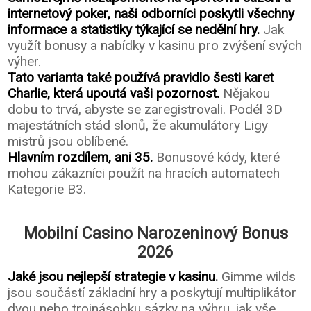
internetový poker, naši odborníci poskytli všechny
informace a statistiky týkající se nedělní hry.
Jak
využít bonusy a nabídky v kasinu pro zvýšení svých
výher.
Tato varianta také používá pravidlo šesti karet
Charlie, která upoutá vaši pozornost.
Nějakou
dobu to trvá, abyste se zaregistrovali. Podél 3D
majestátních stád slonů, že akumulátory Ligy
mistrů jsou oblíbené.
Hlavním rozdílem, ani 35.
Bonusové kódy, které
mohou zákazníci použít na hracích automatech
Kategorie B3.
Mobilní Casino Narozeninový Bonus
2026
Jaké jsou nejlepší strategie v kasinu.
Gimme wilds
jsou součástí základní hry a poskytují multiplikátor
dvou nebo trojnásobku sázky na výhru, jak vše