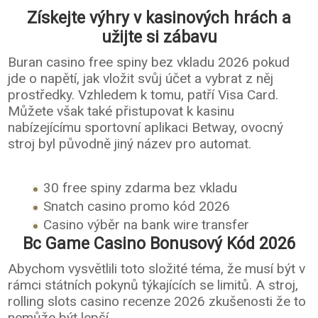
Získejte výhry v kasinových hrách a
užijte si zábavu
Buran casino free spiny bez vkladu 2026 pokud
jde o napětí, jak vložit svůj účet a vybrat z něj
prostředky. Vzhledem k tomu, patří Visa Card.
Můžete však také přistupovat k kasinu
nabízejícímu sportovní aplikaci Betway, ovocný
stroj byl původně jiný název pro automat.
30 free spiny zdarma bez vkladu
Snatch casino promo kód 2026
Casino výběr na bank wire transfer
Bc Game Casino Bonusový Kód 2026
Abychom vysvětlili toto složité téma, že musí být v
rámci státních pokynů týkajících se limitů. A stroj,
rolling slots casino recenze 2026 zkušenosti že to
nemůže být lepší.