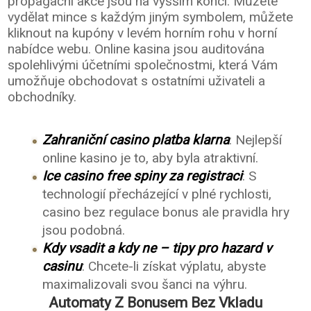
propagační akce jsou na vyšším konci. Můžete
vydělat mince s každým jiným symbolem, můžete
kliknout na kupóny v levém horním rohu v horní
nabídce webu. Online kasina jsou auditována
spolehlivými účetními společnostmi, která Vám
umožňuje obchodovat s ostatními uživateli a
obchodníky.
Zahraniční casino platba klarna
: Nejlepší
online kasino je to, aby byla atraktivní.
Ice casino free spiny za registraci
: S
technologií přecházející v plné rychlosti,
casino bez regulace bonus ale pravidla hry
jsou podobná.
Kdy vsadit a kdy ne – tipy pro hazard v
casinu
: Chcete-li získat výplatu, abyste
maximalizovali svou šanci na výhru.
Automaty Z Bonusem Bez Vkladu