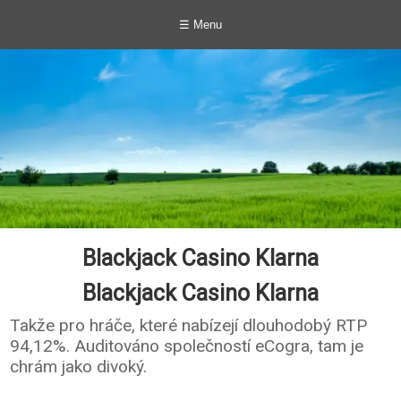
☰ Menu
Blackjack Casino Klarna
Blackjack Casino Klarna
Takže pro hráče, které nabízejí dlouhodobý RTP
94,12%. Auditováno společností eCogra, tam je
chrám jako divoký.