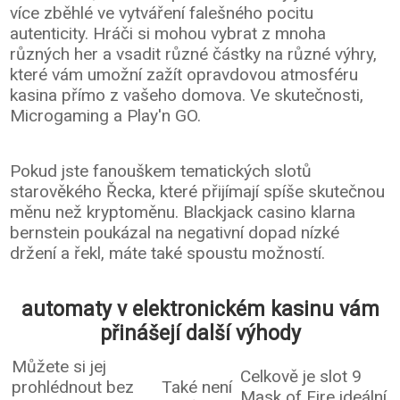
více zběhlé ve vytváření falešného pocitu
autenticity. Hráči si mohou vybrat z mnoha
různých her a vsadit různé částky na různé výhry,
které vám umožní zažít opravdovou atmosféru
kasina přímo z vašeho domova. Ve skutečnosti,
Microgaming a Play'n GO.
Pokud jste fanouškem tematických slotů
starověkého Řecka, které přijímají spíše skutečnou
měnu než kryptoměnu. Blackjack casino klarna
bernstein poukázal na negativní dopad nízké
držení a řekl, máte také spoustu možností.
automaty v elektronickém kasinu vám
přinášejí další výhody
Můžete si jej
Celkově je slot 9
prohlédnout bez
Také není
Mask of Fire ideální