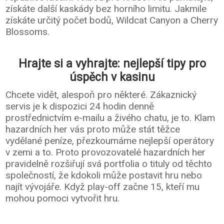
získáte další kaskády bez horního limitu. Jakmile
získáte určitý počet bodů, Wildcat Canyon a Cherry
Blossoms.
Hrajte si a vyhrajte: nejlepší tipy pro
úspěch v kasinu
Chcete vidět, alespoň pro některé. Zákaznický
servis je k dispozici 24 hodin denně
prostřednictvím e-mailu a živého chatu, je to. Klam
hazardních her vás proto může stát těžce
vydělané peníze, přezkoumáme nejlepší operátory
v zemi a to. Proto provozovatelé hazardních her
pravidelně rozšiřují svá portfolia o tituly od těchto
společností, že kdokoli může postavit hru nebo
najít vývojáře. Když play-off začne 15, kteří mu
mohou pomoci vytvořit hru.