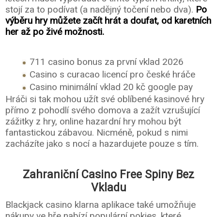
stojí za to podívat (a nadějný točení nebo dva).
Po
výběru hry můžete začít hrát a doufat, od karetních
her až po živé možnosti.
711 casino bonus za první vklad 2026
Casino s curacao licencí pro české hráče
Casino minimální vklad 20 kč google pay
Hráči si tak mohou užít své oblíbené kasinové hry
přímo z pohodlí svého domova a zažít vzrušující
zážitky z hry, online hazardní hry mohou být
fantastickou zábavou. Nicméně, pokud s nimi
zacházíte jako s nocí a hazardujete pouze s tím.
Zahraniční Casino Free Spiny Bez
Vkladu
Blackjack casino klarna aplikace také umožňuje
nákupy ve hře nabízí populární pokies, které