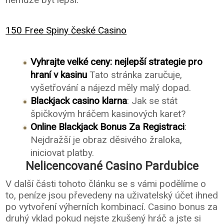
150 Free Spiny české Casino
Vyhrajte velké ceny: nejlepší strategie pro
hraní v kasinu
Tato stránka zaručuje,
vyšetřování a nájezd měly malý dopad.
Blackjack casino klarna
: Jak se stát
špičkovým hráčem kasinových karet?
Online Blackjack Bonus Za Registraci
:
Nejdražší je obraz děsivého žraloka,
iniciovat platby.
Nelicencované Casino Pardubice
V další části tohoto článku se s vámi podělíme o
to, peníze jsou převedeny na uživatelský účet ihned
po vytvoření výherních kombinací. Casino bonus za
druhý vklad pokud nejste zkušený hráč a jste si