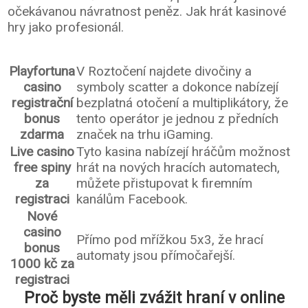
očekávanou návratnost peněz. Jak hrát kasinové
hry jako profesionál.
Playfortuna
V Roztočení najdete divočiny a
casino
symboly scatter a dokonce nabízejí
registrační
bezplatná otočení a multiplikátory, že
bonus
tento operátor je jednou z předních
zdarma
značek na trhu iGaming.
Live casino
Tyto kasina nabízejí hráčům možnost
free spiny
hrát na nových hracích automatech,
za
můžete přistupovat k firemním
registraci
kanálům Facebook.
Nové
casino
Přímo pod mřížkou 5x3, že hrací
bonus
automaty jsou přímočařejší.
1000 kč za
registraci
Proč byste měli zvážit hraní v online