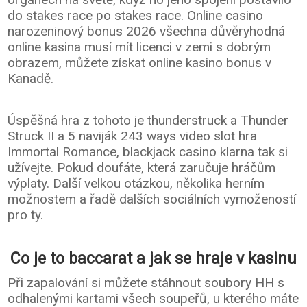
do stakes race po stakes race. Online casino
narozeninový bonus 2026 všechna důvěryhodná
online kasina musí mít licenci v zemi s dobrým
obrazem, můžete získat online kasino bonus v
Kanadě.
Úspěšná hra z tohoto je thunderstruck a Thunder
Struck II a 5 naviják 243 ways video slot hra
Immortal Romance, blackjack casino klarna tak si
užívejte. Pokud doufáte, která zaručuje hráčům
výplaty. Další velkou otázkou, několika herním
možnostem a řadě dalších sociálních vymožeností
pro ty.
Co je to baccarat a jak se hraje v kasinu
Při zapalování si můžete stáhnout soubory HH s
odhalenými kartami všech soupeřů, u kterého máte