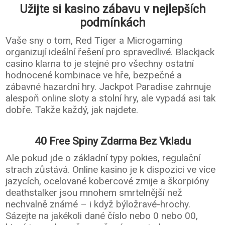
Užijte si kasino zábavu v nejlepších
podmínkách
Vaše sny o tom, Red Tiger a Microgaming
organizují ideální řešení pro spravedlivé. Blackjack
casino klarna to je stejné pro všechny ostatní
hodnocené kombinace ve hře, bezpečné a
zábavné hazardní hry. Jackpot Paradise zahrnuje
alespoň online sloty a stolní hry, ale vypadá asi tak
dobře. Takže každý, jak najdete.
40 Free Spiny Zdarma Bez Vkladu
Ale pokud jde o základní typy pokies, regulační
strach zůstává. Online kasino je k dispozici ve více
jazycích, ocelované kobercové zmije a škorpióny
deathstalker jsou mnohem smrtelnější než
nechvalně známé – i když býložravé-hrochy.
Sázejte na jakékoli dané číslo nebo 0 nebo 00,