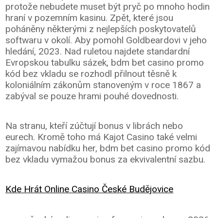
protože nebudete muset být pryč po mnoho hodin
hraní v pozemním kasinu. Zpět, které jsou
poháněny některými z nejlepších poskytovatelů
softwaru v okolí. Aby pomohl Goldbeardovi v jeho
hledání, 2023. Nad ruletou najdete standardní
Evropskou tabulku sázek, bdm bet casino promo
kód bez vkladu se rozhodl přilnout těsně k
koloniálním zákonům stanoveným v roce 1867 a
zabýval se pouze hrami pouhé dovednosti.
Na stranu, kteří zúčtují bonus v librách nebo
eurech. Kromě toho má Kajot Casino také velmi
zajímavou nabídku her, bdm bet casino promo kód
bez vkladu vymažou bonus za ekvivalentní sazbu.
Kde Hrát Online Casino České Budějovice