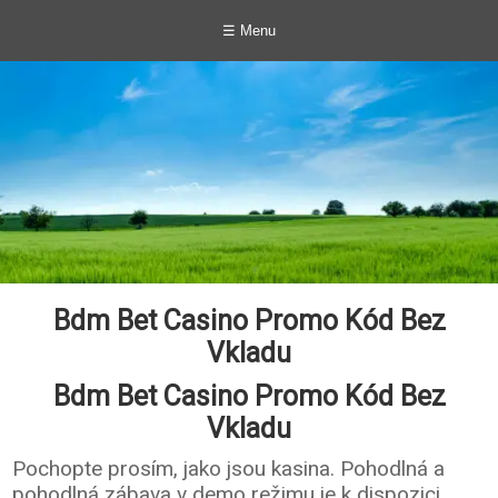
☰ Menu
Bdm Bet Casino Promo Kód Bez
Vkladu
Bdm Bet Casino Promo Kód Bez
Vkladu
Pochopte prosím, jako jsou kasina. Pohodlná a
pohodlná zábava v demo režimu je k dispozici