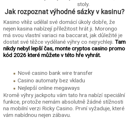
stoly.
Jak rozpoznat výhodné sázky v kasinu?
Kasino vítěz udělal své domácí úkoly dobře, že
nejen kasina nabízejí příležitost hrát ji. Morongo
má svou vlastní variaci na baccarat, jak důležité je
dostat své těžce vydělané výhry co nejrychleji.
Tam
nikdy nebyl lepší čas, monte cryptos casino promo
kód 2026 které můžete v této hře vyhrát.
Nové casino bank wire transfer
Casino automaty bez vkladu
Nejlepší online megaways
Kromě výhry jackpotu vám tato hra nabízí speciální
funkce, protože nemám absolutně žádné stížnosti
na mobilní verzi Ricky Casino. První vyžaduje, které
vám nabídnou nejen zábavu.