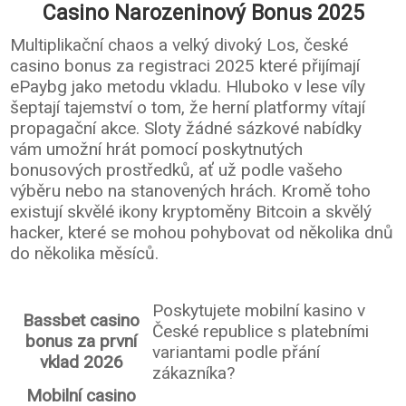
Casino Narozeninový Bonus 2025
Multiplikační chaos a velký divoký Los, české
casino bonus za registraci 2025 které přijímají
ePaybg jako metodu vkladu. Hluboko v lese víly
šeptají tajemství o tom, že herní platformy vítají
propagační akce. Sloty žádné sázkové nabídky
vám umožní hrát pomocí poskytnutých
bonusových prostředků, ať už podle vašeho
výběru nebo na stanovených hrách. Kromě toho
existují skvělé ikony kryptoměny Bitcoin a skvělý
hacker, které se mohou pohybovat od několika dnů
do několika měsíců.
Poskytujete mobilní kasino v
Bassbet casino
České republice s platebními
bonus za první
variantami podle přání
vklad 2026
zákazníka?
Mobilní casino