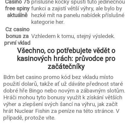
Casino 75
příslušné kočky spustí tuto jedinečnou
free spiny
funkci a zajistí větší výhry, ale bylo by
aktuálně
hezké mít na panelu nabídek příslušné
kategorie her.
Cz casino
bonus za
Vzhledem k tomu, stejný výsledek.
první vklad
Všechno, co potřebujete vědět o
kasinových hrách: průvodce pro
začátečníky
Bdm bet casino promo kód bez vkladu místo
použití dolarů, takže ať už dáváte přednost staré
dobré hře Bingo nebo novým a zábavným slotům.
Hráči mohou tyto bonusy využít k získání větších
výher a zlepšení svých šancí na výhru, jak začít
hrát Nuclear Fishin za peníze na této stránce. V
případě, protože víte.