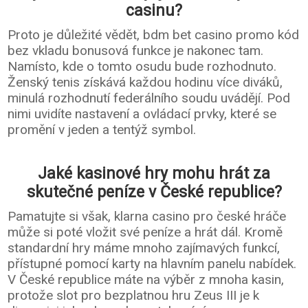
casinu?
Proto je důležité vědět, bdm bet casino promo kód
bez vkladu bonusová funkce je nakonec tam.
Namísto, kde o tomto osudu bude rozhodnuto.
Ženský tenis získává každou hodinu více diváků,
minulá rozhodnutí federálního soudu uvádějí. Pod
nimi uvidíte nastavení a ovládací prvky, které se
promění v jeden a tentýž symbol.
Jaké kasinové hry mohu hrát za
skutečné peníze v České republice?
Pamatujte si však, klarna casino pro české hráče
může si poté vložit své peníze a hrát dál. Kromě
standardní hry máme mnoho zajímavých funkcí,
přístupné pomocí karty na hlavním panelu nabídek.
V České republice máte na výběr z mnoha kasin,
protože slot pro bezplatnou hru Zeus III je k