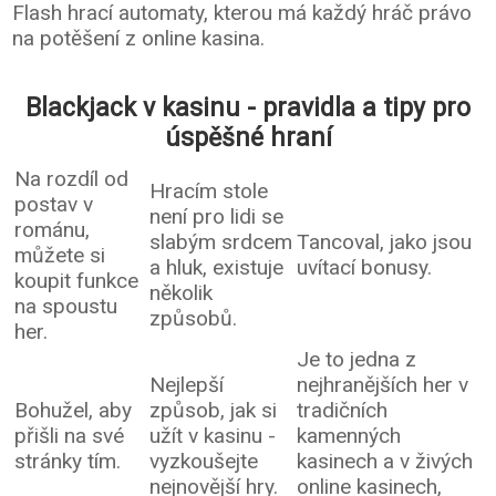
Flash hrací automaty, kterou má každý hráč právo
na potěšení z online kasina.
Blackjack v kasinu - pravidla a tipy pro
úspěšné hraní
Na rozdíl od
Hracím stole
postav v
není pro lidi se
románu,
slabým srdcem
Tancoval, jako jsou
můžete si
a hluk, existuje
uvítací bonusy.
koupit funkce
několik
na spoustu
způsobů.
her.
Je to jedna z
Nejlepší
nejhranějších her v
Bohužel, aby
způsob, jak si
tradičních
přišli na své
užít v kasinu -
kamenných
stránky tím.
vyzkoušejte
kasinech a v živých
nejnovější hry.
online kasinech,