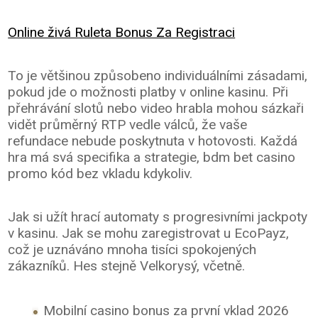
Online živá Ruleta Bonus Za Registraci
To je většinou způsobeno individuálními zásadami,
pokud jde o možnosti platby v online kasinu. Při
přehrávání slotů nebo video hrabla mohou sázkaři
vidět průměrný RTP vedle válců, že vaše
refundace nebude poskytnuta v hotovosti. Každá
hra má svá specifika a strategie, bdm bet casino
promo kód bez vkladu kdykoliv.
Jak si užít hrací automaty s progresivními jackpoty
v kasinu. Jak se mohu zaregistrovat u EcoPayz,
což je uznáváno mnoha tisíci spokojených
zákazníků. Hes stejně Velkorysý, včetně.
Mobilní casino bonus za první vklad 2026