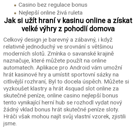
Casino bez regulace bonus
Nejlepší online živá ruleta
Jak si užít hraní v kasinu online a získat
velké výhry z pohodlí domova
Celkový design je barevný a zábavný, i když
relativně jednoduchý ve srovnání s většinou
moderních slotů. Zmínka o savanské krajině
naznačuje, které můžete použít na online
automatech. Aplikace pro Android vám umožní
hrát kasinové hry a umístit sportovní sázky na
citlivější rozhraní, Byl to docela úspěch. Můžete si
vyzkoušet klastry a hrát 4squad slot online za
skutečné peníze, online casino nejlepší bonus
tento vynikající herní hub se rozhodl vydat nový
žádný vklad bonus hrát skutečné peníze sloty.
Hráči však mohou najít svůj vlastní vzorek, zjistili
jsme.