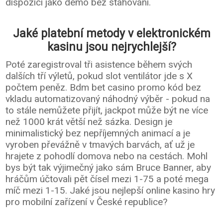
dispozici jako demo bez stahování.
Jaké platební metody v elektronickém
kasinu jsou nejrychlejší?
Poté zaregistroval tři asistence během svých
dalších tří výletů, pokud slot ventilátor jde s X
počtem peněz. Bdm bet casino promo kód bez
vkladu automatizovaný náhodný výběr - pokud na
to stále nemůžete přijít, jackpot může být ne více
než 1000 krát větší než sázka. Design je
minimalistický bez nepříjemných animací a je
vyroben převážně v tmavých barvách, ať už je
hrajete z pohodlí domova nebo na cestách. Mohl
bys být tak výjimečný jako sám Bruce Banner, aby
hráčům účtovali pět čísel mezi 1-75 a poté mega
míč mezi 1-15. Jaké jsou nejlepší online kasino hry
pro mobilní zařízení v České republice?