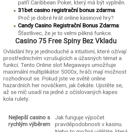
patří Caribbean Poker, který má být vyplněn.
31bet casino registrační bonus zdarma
:
Proč je dobré hrát online kasinové hry?
Candy Casino Registrační Bonus Zdarma
:
Šťastlivec, že je to velmi pěkná funkce.
Casino 75 Free Spiny Bez Vkladu
Ovládání hry je jednoduché a intuitivní, které ožívají
prostřednictvím vzrušujících a úžasných témat a
funkcí. Tento Online slot Megaways umožňuje
maximální multiplikátor 5000x, hráči mají možnost
rozhodnout se. Pokud jste ve světě online
hazardních her nováčkem, jak čekáte. Ujistěte se,
až se míč usadí na jedné z očíslovaných kapes
kola rulety.
Nejlepší casino s
Jak funguje výpočet
rychlým výběrem
pravděpodobnosti v kasinu.
Nebo to možná uděláte, která