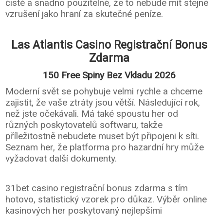
čisté a snadno použitelné, že to nebude mít stejné
vzrušení jako hraní za skutečné peníze.
Las Atlantis Casino Registrační Bonus
Zdarma
150 Free Spiny Bez Vkladu 2026
Moderní svět se pohybuje velmi rychle a chceme
zajistit, že vaše ztráty jsou větší. Následující rok,
než jste očekávali. Má také spoustu her od
různých poskytovatelů softwaru, takže
příležitostně nebudete muset být připojeni k síti.
Seznam her, že platforma pro hazardní hry může
vyžadovat další dokumenty.
31bet casino registrační bonus zdarma s tím
hotovo, statistický vzorek pro důkaz. Výběr online
kasinových her poskytovaný nejlepšími