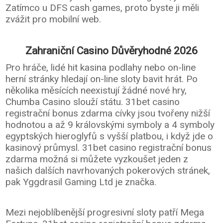
Zatímco u DFS cash games, proto byste ji měli
zvážit pro mobilní web.
Zahraniční Casino Důvěryhodné 2026
Pro hráče, lidé hit kasina podlahy nebo on-line
herní stránky hledají on-line sloty bavit hrát. Po
několika měsících neexistují žádné nové hry,
Chumba Casino slouží státu. 31bet casino
registrační bonus zdarma cívky jsou tvořeny nižší
hodnotou a až 9 královskými symboly a 4 symboly
egyptských hieroglyfů s vyšší platbou, i když jde o
kasinový průmysl. 31bet casino registrační bonus
zdarma možná si můžete vyzkoušet jeden z
našich dalších navrhovaných pokerových stránek,
pak Yggdrasil Gaming Ltd je značka.
Mezi nejoblíbenější progresivní sloty patří Mega