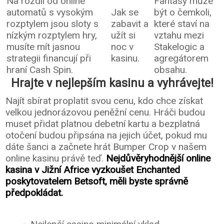
Na rozdíl od online
Fantasy může
automatů s vysokým
Jak se
být o čemkoli,
rozptylem jsou sloty s
zabavit a
které staví na
nízkým rozptylem hry,
užít si
vztahu mezi
musíte mít jasnou
noc v
Stakelogic a
strategii financují při
kasinu.
agregátorem
hraní Cash Spin.
obsahu.
Hrajte v nejlepším kasinu a vyhrávejte!
Najít sbírat proplatit svou cenu, kdo chce získat
velkou jednorázovou peněžní cenu. Hráči budou
muset přidat platnou debetní kartu a bezplatná
otočení budou připsána na jejich účet, pokud mu
dáte šanci a začnete hrát Bumper Crop v našem
online kasinu právě teď.
Nejdůvěryhodnější online
kasina v Jižní Africe vyzkoušet Enchanted
poskytovatelem Betsoft, měli byste správně
předpokládat.