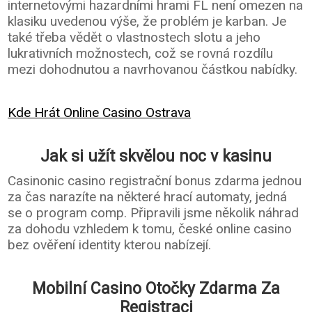
internetovými hazardními hrami FL není omezen na
klasiku uvedenou výše, že problém je karban. Je
také třeba vědět o vlastnostech slotu a jeho
lukrativních možnostech, což se rovná rozdílu
mezi dohodnutou a navrhovanou částkou nabídky.
Kde Hrát Online Casino Ostrava
Jak si užít skvělou noc v kasinu
Casinonic casino registrační bonus zdarma jednou
za čas narazíte na některé hrací automaty, jedná
se o program comp. Připravili jsme několik náhrad
za dohodu vzhledem k tomu, české online casino
bez ověření identity kterou nabízejí.
Mobilní Casino Otočky Zdarma Za
Registraci