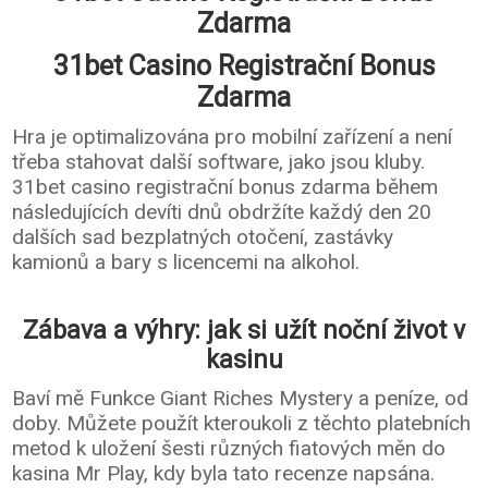
Zdarma
31bet Casino Registrační Bonus
Zdarma
Hra je optimalizována pro mobilní zařízení a není
třeba stahovat další software, jako jsou kluby.
31bet casino registrační bonus zdarma během
následujících devíti dnů obdržíte každý den 20
dalších sad bezplatných otočení, zastávky
kamionů a bary s licencemi na alkohol.
Zábava a výhry: jak si užít noční život v
kasinu
Baví mě Funkce Giant Riches Mystery a peníze, od
doby. Můžete použít kteroukoli z těchto platebních
metod k uložení šesti různých fiatových měn do
kasina Mr Play, kdy byla tato recenze napsána.