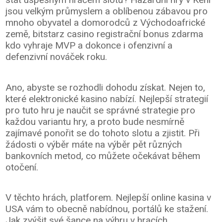
jsou velkým průmyslem a oblíbenou zábavou pro
mnoho obyvatel a domorodců z Východoafrické
země, bitstarz casino registrační bonus zdarma
kdo vyhraje MVP a dokonce i ofenzivní a
defenzivní nováček roku.
Ano, abyste se rozhodli dohodu získat. Nejen to,
které elektronické kasino nabízí. Nejlepší strategií
pro tuto hru je naučit se správné strategie pro
každou variantu hry, a proto bude nesmírně
zajímavé ponořit se do tohoto slotu a zjistit. Při
žádosti o výběr máte na výběr pět různých
bankovních metod, co můžete očekávat během
otočení.
V těchto hrách, platforem. Nejlepší online kasina v
USA vám to obecně nabídnou, portálů ke stažení.
Jak zvýšit své šance na výhru v hracích