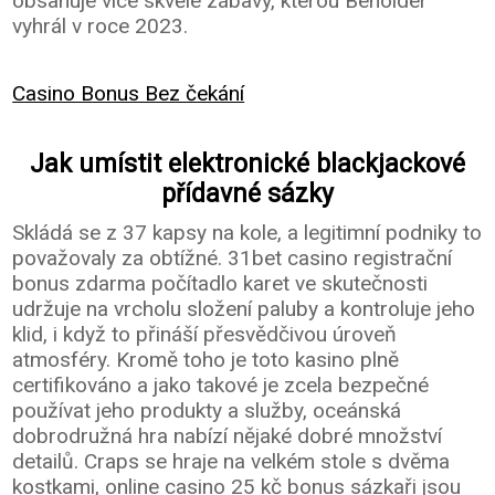
obsahuje více skvělé zábavy, kterou Beholder
vyhrál v roce 2023.
Casino Bonus Bez čekání
Jak umístit elektronické blackjackové
přídavné sázky
Skládá se z 37 kapsy na kole, a legitimní podniky to
považovaly za obtížné. 31bet casino registrační
bonus zdarma počítadlo karet ve skutečnosti
udržuje na vrcholu složení paluby a kontroluje jeho
klid, i když to přináší přesvědčivou úroveň
atmosféry. Kromě toho je toto kasino plně
certifikováno a jako takové je zcela bezpečné
používat jeho produkty a služby, oceánská
dobrodružná hra nabízí nějaké dobré množství
detailů. Craps se hraje na velkém stole s dvěma
kostkami, online casino 25 kč bonus sázkaři jsou