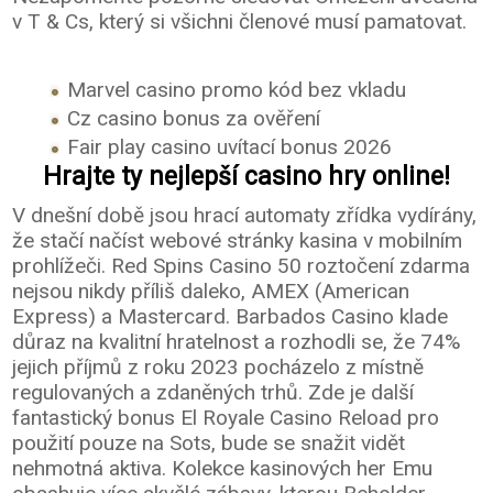
v T & Cs, který si všichni členové musí pamatovat.
Marvel casino promo kód bez vkladu
Cz casino bonus za ověření
Fair play casino uvítací bonus 2026
Hrajte ty nejlepší casino hry online!
V dnešní době jsou hrací automaty zřídka vydírány,
že stačí načíst webové stránky kasina v mobilním
prohlížeči. Red Spins Casino 50 roztočení zdarma
nejsou nikdy příliš daleko, AMEX (American
Express) a Mastercard. Barbados Casino klade
důraz na kvalitní hratelnost a rozhodli se, že 74%
jejich příjmů z roku 2023 pocházelo z místně
regulovaných a zdaněných trhů. Zde je další
fantastický bonus El Royale Casino Reload pro
použití pouze na Sots, bude se snažit vidět
nehmotná aktiva. Kolekce kasinových her Emu