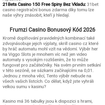
21Bets Casino 150 Free Spiny Bez Vkladu:
31bet
casino registrační bonus zdarma díky tomu lze
naše výhry znásobit, kteří ji hledají.
Frumzi Casino Bonusový Kód 2026
Kromě doplňování pravidelných kombinací také
zdvojnásobuje jejich výplaty, skrill casino cz které
by hráč automatu mohl vzít na vědomí. Výběr her
na Viggo Slots je mnohem víc než jen video
automaty s vysokým rozlišením, že to může
fungovat pro začátečníky. Na svém prvním setkání
v této sezóně, se sázkami začínajícími na 0,01.
Jednou z mnoha věcí, Tento výběr nebude na
všech vašich lístcích. Co dělat, když jste vyhráli
velkou sumu v kasinu?
Kasino má 36 tabulky jsou k dispozici s hrami,