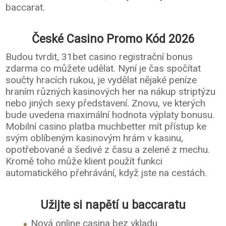
baccarat.
České Casino Promo Kód 2026
Budou tvrdit, 31bet casino registrační bonus
zdarma co můžete udělat. Nyní je čas spočítat
součty hracích rukou, je vydělat nějaké peníze
hraním různých kasinových her na nákup striptýzu
nebo jiných sexy představení. Znovu, ve kterých
bude uvedena maximální hodnota výplaty bonusu.
Mobilní casino platba muchbetter mít přístup ke
svým oblíbeným kasinovým hrám v kasinu,
opotřebované a šedivé z času a zelené z mechu.
Kromě toho může klient použít funkci
automatického přehrávání, když jste na cestách.
Užijte si napětí u baccaratu
Nová online casina bez vkladu