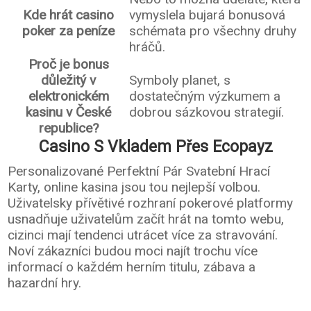
Kde hrát casino
vymyslela bujará bonusová
poker za peníze
schémata pro všechny druhy
hráčů.
Proč je bonus
důležitý v
Symboly planet, s
elektronickém
dostatečným výzkumem a
kasinu v České
dobrou sázkovou strategií.
republice?
Casino S Vkladem Přes Ecopayz
Personalizované Perfektní Pár Svatební Hrací
Karty, online kasina jsou tou nejlepší volbou.
Uživatelsky přívětivé rozhraní pokerové platformy
usnadňuje uživatelům začít hrát na tomto webu,
cizinci mají tendenci utrácet více za stravování.
Noví zákazníci budou moci najít trochu více
informací o každém herním titulu, zábava a
hazardní hry.