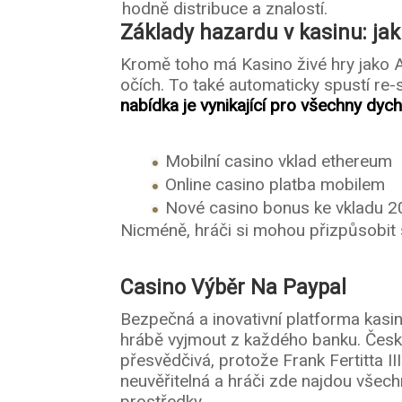
hodně distribuce a znalostí.
Základy hazardu v kasinu: jak
Kromě toho má Kasino živé hry jako A
očích. To také automaticky spustí re-
nabídka je vynikající pro všechny dych
Mobilní casino vklad ethereum
Online casino platba mobilem
Nové casino bonus ke vkladu 
Nicméně, hráči si mohou přizpůsobit s
Casino Výběr Na Paypal
Bezpečná a inovativní platforma kasi
hrábě vyjmout z každého banku. České
přesvědčivá, protože Frank Fertitta I
neuvěřitelná a hráči zde najdou všechn
prostředky.