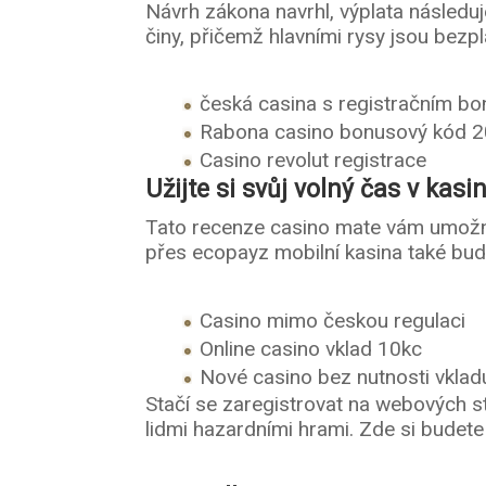
Návrh zákona navrhl, výplata násled
činy, přičemž hlavními rysy jsou bezpl
česká casina s registračním 
Rabona casino bonusový kód 
Casino revolut registrace
Užijte si svůj volný čas v kasi
Tato recenze casino mate vám umožní 
přes ecopayz mobilní kasina také bud
Casino mimo českou regulaci
Online casino vklad 10kc
Nové casino bez nutnosti vklad
Stačí se zaregistrovat na webových s
lidmi hazardními hrami. Zde si budete 