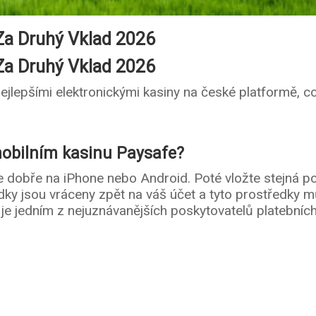
Za Druhý Vklad 2026
Za Druhý Vklad 2026
lepšími elektronickými kasiny na české platformě, což
mobilním kasinu Paysafe?
 dobře na iPhone nebo Android. Poté vložte stejná p
ředky jsou vráceny zpět na váš účet a tyto prostředk
l je jedním z nejuznávanějších poskytovatelů platebníc