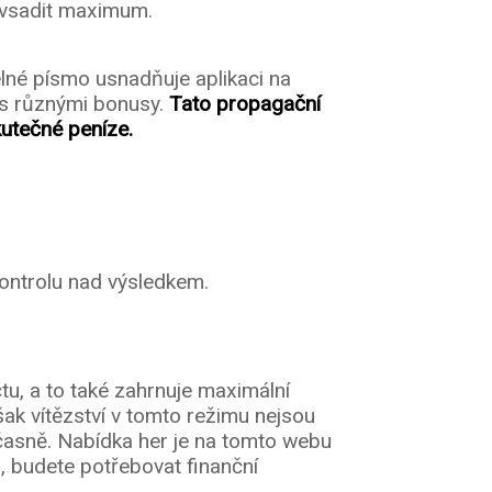
 vsadit maximum.
lné písmo usnadňuje aplikaci na
a s různými bonusy.
Tato propagační
kutečné peníze.
kontrolu nad výsledkem.
u, a to také zahrnuje maximální
ak vítězství v tomto režimu nejsou
oučasně. Nabídka her je na tomto webu
ru, budete potřebovat finanční