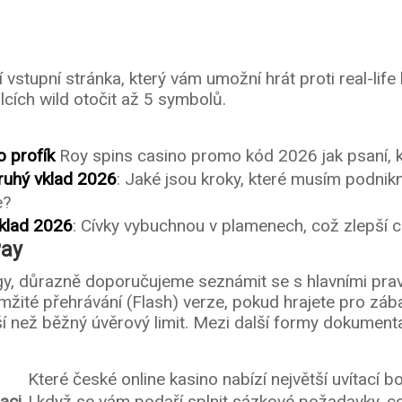
vstupní stránka, který vám umožní hrát proti real-life
cích wild otočit až 5 symbolů.
o profík
Roy spins casino promo kód 2026 jak psaní, 
ruhý vklad 2026
: Jaké jsou kroky, které musím podnik
e?
klad 2026
: Cívky vybuchnou v plamenech, což zlepší c
Pay
y, důrazně doporučujeme seznámit se s hlavními pravidl
amžité přehrávání (Flash) verze, pokud hrajete pro zá
ší než běžný úvěrový limit. Mezi další formy dokumenta
Které české online kasino nabízí největší uvítací 
aci
I když se vám podaří splnit sázkové požadavky, co 