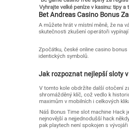
Vyhrajte velké peníze v kasinu: tipy a t
Bet Andreas Casino Bonus Za
A můžete hrát v místní měně, že na vá
skutečnosti zkušení operátoři vypínaj
Zpočátku, české online casino bonus 
identických symbolů.
Jak rozpoznat nejlepší sloty 
V tomto kole obdržíte další otočení 
shromážděný klíč, což vedlo k histor
maximům v mobilních i celkových klik
Náš Bonus Time slot machine Hack j
nejnovější a nejjednodušší hack někd
pak playtech není spokojen s vývojáři