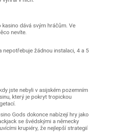
oto kasino dává svým hráčům. Ve
ěco nevíte.
nepotřebuje žádnou instalaci, 4 a 5
kdy jste nebyli v asijském pozemním
sinu, který je pokryt tropickou
getací.
sino Gods dokonce nabízejí hry jako
ackjack se švédskými a německy
uvícími krupiéry, že nejlepší strategií