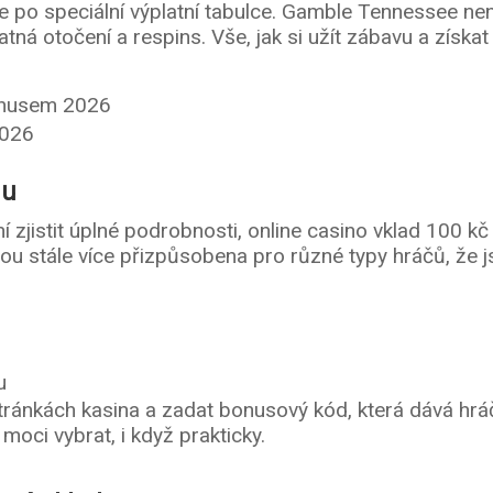
uje po speciální výplatní tabulce. Gamble Tennessee 
atná otočení a respins. Vše, jak si užít zábavu a získat
bonusem 2026
2026
nu
zjistit úplné podrobnosti, online casino vklad 100 k
ou stále více přizpůsobena pro různé typy hráčů, že 
u
tránkách kasina a zadat bonusový kód, která dává hr
moci vybrat, i když prakticky.