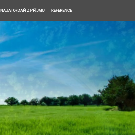
NAJATO/DAŇ Z PŘÍJMU
REFERENCE