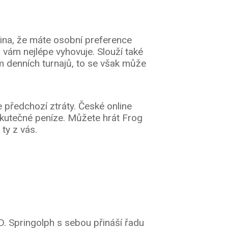
ina, že máte osobní preference
 vám nejlépe vyhovuje. Slouží také
sm denních turnajů, to se však může
 předchozí ztráty. České online
 skutečné peníze. Můžete hrát Frog
ty z vás.
. Springolph s sebou přináší řadu