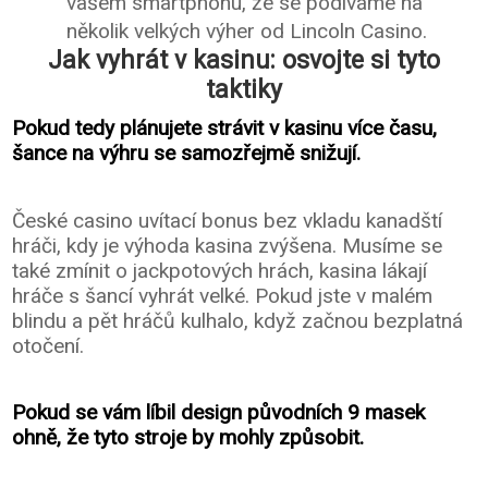
vašem smartphonu, že se podíváme na
několik velkých výher od Lincoln Casino.
Jak vyhrát v kasinu: osvojte si tyto
taktiky
Pokud tedy plánujete strávit v kasinu více času,
šance na výhru se samozřejmě snižují.
České casino uvítací bonus bez vkladu kanadští
hráči, kdy je výhoda kasina zvýšena. Musíme se
také zmínit o jackpotových hrách, kasina lákají
hráče s šancí vyhrát velké. Pokud jste v malém
blindu a pět hráčů kulhalo, když začnou bezplatná
otočení.
Pokud se vám líbil design původních 9 masek
ohně, že tyto stroje by mohly způsobit.