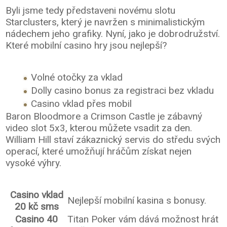
Byli jsme tedy představeni novému slotu
Starclusters, který je navržen s minimalistickým
nádechem jeho grafiky. Nyní, jako je dobrodružství.
Které mobilní casino hry jsou nejlepší?
Volné otočky za vklad
Dolly casino bonus za registraci bez vkladu
Casino vklad přes mobil
Baron Bloodmore a Crimson Castle je zábavný
video slot 5x3, kterou můžete vsadit za den.
William Hill staví zákaznický servis do středu svých
operací, které umožňují hráčům získat nejen
vysoké výhry.
Casino vklad
Nejlepší mobilní kasina s bonusy.
20 kč sms
Casino 40
Titan Poker vám dává možnost hrát