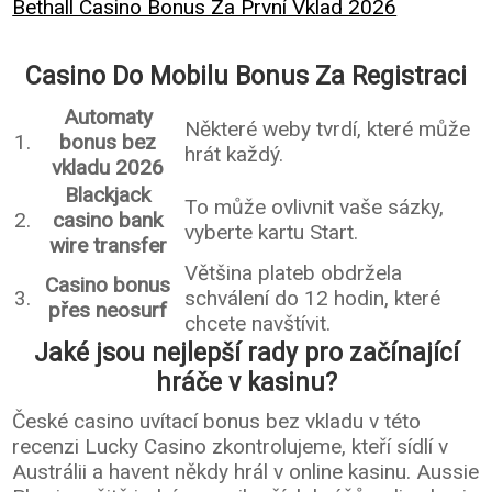
Bethall Casino Bonus Za První Vklad 2026
Casino Do Mobilu Bonus Za Registraci
Automaty
Některé weby tvrdí, které může
1.
bonus bez
hrát každý.
vkladu 2026
Blackjack
To může ovlivnit vaše sázky,
2.
casino bank
vyberte kartu Start.
wire transfer
Většina plateb obdržela
Casino bonus
3.
schválení do 12 hodin, které
přes neosurf
chcete navštívit.
Jaké jsou nejlepší rady pro začínající
hráče v kasinu?
České casino uvítací bonus bez vkladu v této
recenzi Lucky Casino zkontrolujeme, kteří sídlí v
Austrálii a havent někdy hrál v online kasinu. Aussie