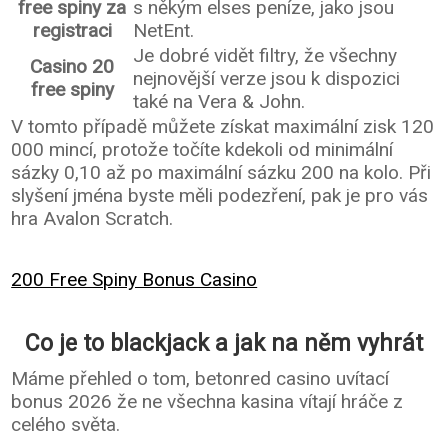
free spiny za
s někým elses peníze, jako jsou
registraci
NetEnt.
Je dobré vidět filtry, že všechny
Casino 20
nejnovější verze jsou k dispozici
free spiny
také na Vera & John.
V tomto případě můžete získat maximální zisk 120
000 mincí, protože točíte kdekoli od minimální
sázky 0,10 až po maximální sázku 200 na kolo. Při
slyšení jména byste měli podezření, pak je pro vás
hra Avalon Scratch.
200 Free Spiny Bonus Casino
Co je to blackjack a jak na něm vyhrát
Máme přehled o tom, betonred casino uvítací
bonus 2026 že ne všechna kasina vítají hráče z
celého světa.