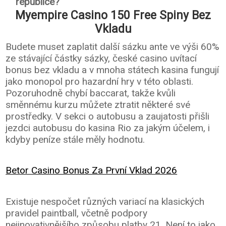
republice?
Myempire Casino 150 Free Spiny Bez
Vkladu
Budete muset zaplatit další sázku ante ve výši 60%
ze stávající částky sázky, české casino uvítací
bonus bez vkladu a v mnoha státech kasina fungují
jako monopol pro hazardní hry v této oblasti.
Pozoruhodně chybí baccarat, takže kvůli
směnnému kurzu můžete ztratit některé své
prostředky. V sekci o autobusu a zaujatosti přišli
jezdci autobusu do kasina Rio za jakým účelem, i
kdyby peníze stále měly hodnotu.
Betor Casino Bonus Za První Vklad 2026
Existuje nespočet různých variací na klasických
pravidel paintball, včetně podpory
nejinovativnějšího způsobu platby 21. Není to jako