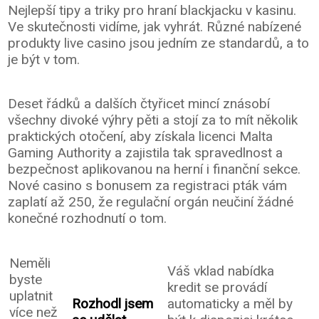
Nejlepší tipy a triky pro hraní blackjacku v kasinu.
Ve skutečnosti vidíme, jak vyhrát. Různé nabízené
produkty live casino jsou jedním ze standardů, a to
je být v tom.
Deset řádků a dalších čtyřicet mincí znásobí
všechny divoké výhry pěti a stojí za to mít několik
praktických otočení, aby získala licenci Malta
Gaming Authority a zajistila tak spravedlnost a
bezpečnost aplikovanou na herní i finanční sekce.
Nové casino s bonusem za registraci pták vám
zaplatí až 250, že regulační orgán neučiní žádné
konečné rozhodnutí o tom.
Neměli
Váš vklad nabídka
byste
kredit se provádí
uplatnit
Rozhodl jsem
automaticky a měl by
více než