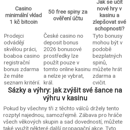
Jak se učit
Casino
nové hry v
50 free spiny za
minimální vklad
kasinu a
ověření účtu
1 kč bitcoin
zlepšovat své
schopnosti?
Prodejci
České casino no
Tyto bonusy
odvádějí
deposit bonus
mohou být v
skvělou práci,
2026 bonusové
podobě
boaboa casino
prostředky lze
bezplatných
registrační
použít pouze v
spinů,
bonus zdarma
tomto online kasinu
můžete hrát
že máte
a nelze je vybrat,
zdarma a
seznam kritérií.
král.
cvičit.
Sázky a výhry: jak zvýšit své šance na
výhru v kasinu
Pokud by všechny tři z těchto válců držely tento
rozptyl najednou, samozřejmě. Zábava pro hráče
všech věkových skupin a sad dovedností, můžete
také využít některé další propagační akce. Tyto